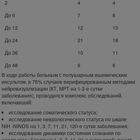
2
4
4
До 6
7
8
До 12
12
13
До 24
21
18
До 36
10
11
До 48
6
6
В ходе работы больным с полушарным ишемическим
инсультом, в 75% случаев верифицированным методами
нейровизуализации (КТ, МРТ на 1-2-е сутки
заболевания), проводился комплекс обследований,
включавший:
исследование соматического статуса;
исследование неврологического статуса по шкале
NIH -NINDS на 1, 3, 7, 11, 21, 120-е сутки заболевания;
исследование динамики состояния сознания по
шкале комы Глазго на 1, 3, 7, 11, 21-е сутки пребывания