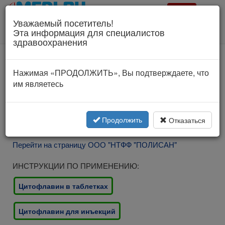
Врач?
Уважаемый посетитель!
Для специалистов здравоохранения!
Эта информация для специалистов
Соглашение об использовании
здравоохранения
www.polysan.ru
Нажимая «ПРОДОЛЖИТЬ», Вы подтверждаете, что
им являетесь
Продолжить
Отказаться
Перейти на страницу ООО "НТФФ "ПОЛИСАН"
ИНСТРУКЦИИ ПО ПРИМЕНЕНИЮ:
Цитофлавин в таблетках
Цитофлавин для инъекций