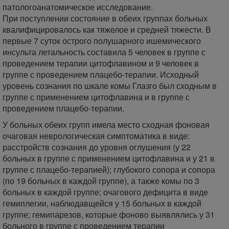
патологоанатомическое исследование.
При поступлении состояние в обеих группах больных
квалифицировалось как тяжелое и средней тяжести. В
первые 7 суток острого полушарного ишемического
инсульта летальность составила 5 человек в группе с
проведением терапии цитофлавином и 9 человек в
группе с проведением плацебо-терапии. Исходный
уровень сознания по шкале комы Глазго был сходным в
группе с применением цитофлавина и в группе с
проведением плацебо-терапии.
У больных обеих групп имела место сходная фоновая
очаговая неврологическая симптоматика в виде:
расстройств сознания до уровня оглушения (у 22
больных в группе с применением цитофлавина и у 21 в
группе с плацебо-терапией); глубокого сопора и сопора
(по 19 больных в каждой группе), а также комы по 3
больных в каждой группе; очагового дефицита в виде
гемиплегии, наблюдавщейся у 15 больных в каждой
группе; гемипарезов, которые фоново выявлялись у 31
больного в группе с проведением терапии