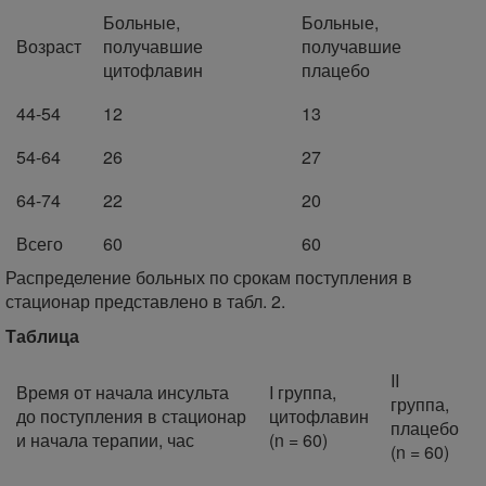
Больные,
Больные,
Возраст
получавшие
получавшие
цитофлавин
плацебо
44-54
12
13
54-64
26
27
64-74
22
20
Всего
60
60
Распределение больных по срокам поступления в
стационар представлено в табл. 2.
Таблица
II
Время от начала инсульта
I группа,
группа,
до поступления в стационар
цитофлавин
плацебо
и начала терапии, час
(n = 60)
(n = 60)