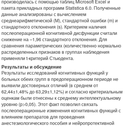
производилась с помощью таблиц Microsoft Excel и
пакета прикладных программ Statistica 6.0. Полученные
данные анализированы с вычислением
среднеарифметической (М), стандартной ошибки (m) и
стандартного отклонения (s). Критерием наличия
послеоперационной когнитивной дисфункции считали
снижение на –1,96 стандартного отклонения. Для
сравнения параметрических (количественно нормально
распределенных признаков в группах наблюдения
применяли t-критерий Стьюдента.
Результаты и обсуждение
Результаты исследований когнитивных функций у
больных обеих групп в предоперационном периоде не
выявили достоверных отличий (в среднем от
62,44±1,48% до 63,29±1,12%) и согласно критериальным
оценкам были отнесены к среднему интеллектуальному
уровню (р>0,05). Этот факт позволил связать
послеоперационные изменения когнитивных функций с
влиянием препаратов для проведения
анестезиологического пособия и нейропротективной