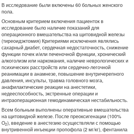
В исследование были включены 60 больных женского
пола.
Основным критерием включения пациенток в
исследование было наличие показаний для
операционного вмешательства на щитовидной железы
(тиреоидэктомия) Критериями исключения являлись
сахарный диабет, сердечная недостаточность, снижение
функции почек и/или печеночной функции, хронический
алкоголизм или наркомания, наличие неврологических и
психических расстройств или сердечно-легочной
реанимации в анамнезе, повышение внутричерепного
давления, инсульты, травма головного мозга,
анафилактические реакции на анестетики,
недееспособность, экстренные операции и
интраоперационная гемодинамическая нестабильность.
Всем больным выполнены оперативные вмешательства
на щитовидной железе. После преоксигенации (100%
O
), введение в анестезию осуществляли с помощью
2
внутривенной инъекции пропофола (2 мг/кг), фентанила