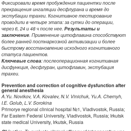
Фиксировали время пробуждения пациентки после
прекращения ингаляции десфлурана и время до
экстубации трахеи. Когнитивное тестирование
проводили в четыре этапа: за сутки до операции,
через 6, 24 и 48 ч после нее.
Результаты и
заключение
. Применение цитофлавина способствуют
более ранней постнаркозной активизации и более
быстрому восстановлению исходного когнитивного
статуса пациентов.
Ключевые слова
: послеоперационная когнитивная
дисфункция, десфлуран, цитофлавин, экстубация
трахеи.
Prevention and correction of cognitive dysfunction after
general anesthesia
A.Yu. Novikov, V.A. Kovalev, N.V. Vinichuk, Yu.A. Chernyh,
I.E. Golub, L.V. Sorokina
Primorye regional clinical hospital №1, Vladivostok, Russia;
Far Eastern Federal University, Vladivostok, Russia; Irkutsk
state medical University, Irkutsk, Russia