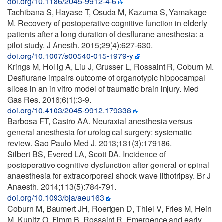
doi.org/10.1186/2045-9912-4-6
Tachibana S, Hayase T, Osuda M, Kazuma S, Yamakage
M. Recovery of postoperative cognitive function in elderly
patients after a long duration of desflurane anesthesia: a
pilot study. J Anesth. 2015;29(4):627-630.
doi.org/10.1007/s00540-015-1979-y
Krings M, Hollig A, Liu J, Grusser L, Rossaint R, Coburn M.
Desflurane impairs outcome of organotypic hippocampal
slices in an in vitro model of traumatic brain injury. Med
Gas Res. 2016;6(1):3-9.
doi.org/10.4103/2045-9912.179338
Barbosa FT, Castro AA. Neuraxial anesthesia versus
general anesthesia for urological surgery: systematic
review. Sao Paulo Med J. 2013;131(3):179186.
Silbert BS, Evered LA, Scott DA. Incidence of
postoperative cognitive dysfunction after general or spinal
anaesthesia for extracorporeal shock wave lithotripsy. Br J
Anaesth. 2014;113(5):784-791.
doi.org/10.1093/bja/aeu163
Coburn M, Baumert JH, Roertgen D, Thiel V, Fries M, Hein
M, Kunitz O, Fimm B, Rossaint R. Emergence and early