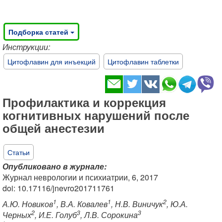
Подборка статей
Инструкции:
Цитофлавин для инъекций
Цитофлавин таблетки
Профилактика и коррекция
когнитивных нарушений после
общей анестезии
Статьи
Опубликовано в журнале:
Журнал неврологии и психиатрии, 6, 2017
doi: 10.17116/jnevro201711761
1
1
2
А.Ю. Новиков
, В.А. Ковалев
, Н.В. Виничук
, Ю.А.
2
3
3
Черных
, И.Е. Голуб
, Л.В. Сорокина