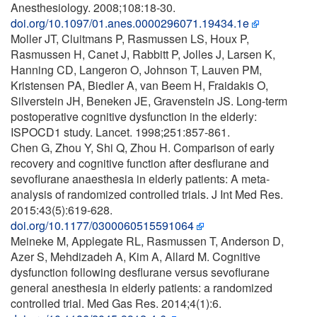
Anesthesiology. 2008;108:18-30.
doi.org/10.1097/01.anes.0000296071.19434.1e
Moller JT, Cluitmans P, Rasmussen LS, Houx P,
Rasmussen H, Canet J, Rabbitt P, Jolles J, Larsen K,
Hanning CD, Langeron O, Johnson T, Lauven PM,
Kristensen PA, Biedler A, van Beem H, Fraidakis O,
Silverstein JH, Beneken JE, Gravenstein JS. Long-term
postoperative cognitive dysfunction in the elderly:
ISPOCD1 study. Lancet. 1998;251:857-861.
Chen G, Zhou Y, Shi Q, Zhou H. Comparison of early
recovery and cognitive function after desflurane and
sevoflurane anaesthesia in elderly patients: A meta-
analysis of randomized controlled trials. J Int Med Res.
2015:43(5):619-628.
doi.org/10.1177/0300060515591064
Meineke M, Applegate RL, Rasmussen T, Anderson D,
Azer S, Mehdizadeh A, Kim A, Allard M. Cognitive
dysfunction following desflurane versus sevoflurane
general anesthesia in elderly patients: a randomized
controlled trial. Med Gas Res. 2014;4(1):6.