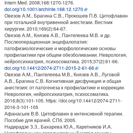
Intern Med. 2008;168:1270-1276.
doi.org/10.1001/archinte.168.12.1270
Овезов А.М., Брагина С.В., Прокошев П.В. Цитофлавин
при тотальной внутривенной анестезии. Вестник
хирургии. 2010;169(2):64-67.
Овезов А.М., Князев А.В., Пантелеева М.В. и др.
Послеоперационная энцефалопатия:
патофизиологические и морфологические основы
профилактики при общем обезболивании. Неврология,
нейропсихиатрия, психосоматика. 2015;37(2):61-66.
doi.org/10.14412/2074-2711-2015-2-61-66
Овезов А.М., Пантелеева М.В., Князев А.В., Луговой
А.В., Брагина С.В. Когнитивная дисфункция и общая
анестезия: от патогенеза к профилактике и коррекции.
Неврология, нейропсихиатрия, психосоматика.
2016;8(3):101-105. https: //doi.org/10.14412/2074-2711-
2016-3-101-105
Афанасьев В.В. Цитофлавин в интенсивной терапии.
Пособие для врачей. СПб. 2005.
Надирадзе З.З., Бахарева Ю.А., Каретников И.А.