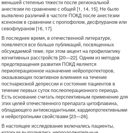
меньшей степенью тяжести после региональной
анестезии по сравнению с общей [1, 14, 15]. Не было
выявлено различий в частоте ПОКД после анестезии
ксеноном в сравнении с пропофолом, десфлураном или
севофлураном [16, 17].
В последнее время, в отечественной литературе,
появляется все больше публикаций, посвященных
обсуждаемой теме, при этом акцент на профилактику
когнитивных расстройств [20—22]. Одним из методов
предотвращения развития ПОКД является
периоперационное назначение нейропротекторов,
оказывающих позитивное влияниея на течение
постнаркозной депрессии и состояние пациентов в
течение первых суток послеоперационного периода.
Есть основание считать перспективным применение для
этих целей отечественного препарата цитофлавина,
обладающего антиоксидантными, кардиопротективными
и нейротропными свойствами [23—26].
В настоящее исследование включались пациенты,
которым выполнялись непродолжительные