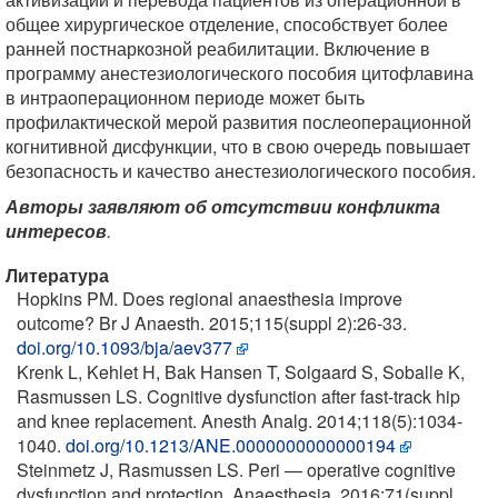
общее хирургическое отделение, способствует более
ранней постнаркозной реабилитации. Включение в
программу анестезиологического пособия цитофлавина
в интраоперационном периоде может быть
профилактической мерой развития послеоперационной
когнитивной дисфункции, что в свою очередь повышает
безопасность и качество анестезиологического пособия.
Авторы заявляют об отсутствии конфликта
интересов
.
Литература
Hopkins PM. Does regional anaesthesia improve
outcome? Br J Anaesth. 2015;115(suppl 2):26-33.
doi.org/10.1093/bja/aev377
Krenk L, Kehlet H, Bak Hansen T, Solgaard S, Soballe K,
Rasmussen LS. Cognitive dysfunction after fast-track hip
and knee replacement. Anesth Analg. 2014;118(5):1034-
1040.
doi.org/10.1213/ANE.0000000000000194
Steinmetz J, Rasmussen LS. Peri — operative cognitive
dysfunction and protection. Anaesthesia. 2016;71(suppl