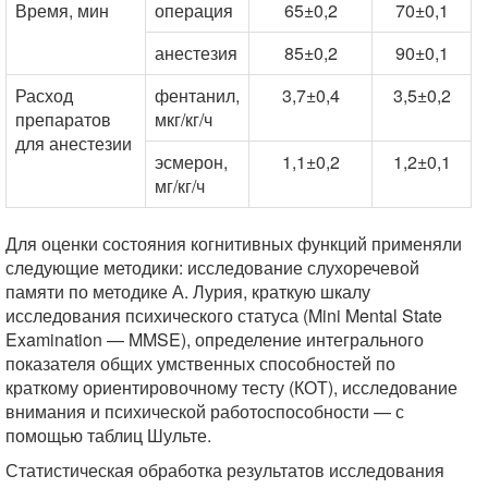
Время, мин
операция
65±0,2
70±0,1
анестезия
85±0,2
90±0,1
Расход
фентанил,
3,7±0,4
3,5±0,2
препаратов
мкг/кг/ч
для анестезии
эсмерон,
1,1±0,2
1,2±0,1
мг/кг/ч
Для оценки состояния когнитивных функций применяли
следующие методики: исследование слухоречевой
памяти по методике А. Лурия, краткую шкалу
исследования психического статуса (Mini Mental State
Examination — MMSE), определение интегрального
показателя общих умственных способностей по
краткому ориентировочному тесту (КОТ), исследование
внимания и психической работоспособности — с
помощью таблиц Шульте.
Статистическая обработка результатов исследования