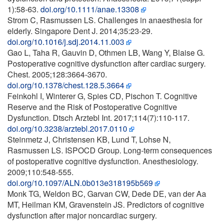
1):58-63.
doi.org/10.1111/anae.13308
Strоm C, Rasmussen LS. Challenges in anaesthesia for
elderly. Singapore Dent J. 2014;35:23-29.
doi.org/10.1016/j.sdj.2014.11.003
Gao L, Taha R, Gauvin D, Othmen LB, Wang Y, Blaise G.
Postoperative cognitive dysfunction after cardiac surgery.
Chest. 2005;128:3664-3670.
doi.org/10.1378/chest.128.5.3664
Feinkohl I, Winterer G, Spies CD, Pischon T. Cognitive
Reserve and the Risk of Postoperative Cognitive
Dysfunction. Dtsch Arztebl Int. 2017;114(7):110-117.
doi.org/10.3238/arztebl.2017.0110
Steinmetz J, Christensen KB, Lund T, Lohse N,
Rasmussen LS. ISPOCD Group. Long-term consequences
of postoperative cognitive dysfunction. Anesthesiology.
2009;110:548-555.
doi.org/10.1097/ALN.0b013e318195b569
Monk TG, Weldon BC, Garvan CW, Dede DE, van der Aa
MT, Heilman KM, Gravenstein JS. Predictors of cognitive
dysfunction after major noncardiac surgery.