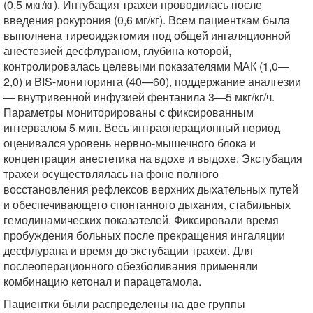
(0,5 мкг/кг). Интубация трахеи проводилась после
введения рокурония (0,6 мг/кг). Всем пациенткам была
выполнена тиреоидэктомия под общей ингаляционной
анестезией десфлураном, глубина которой,
контролировалась целевыми показателями МАК (1,0—
2,0) и BIS-мониторинга (40—60), поддержание аналгезии
— внутривенной инфузией фентанила 3—5 мкг/кг/ч.
Параметры мониторированы с фиксированным
интервалом 5 мин. Весь интраоперационный период
оценивался уровень нервно-мышечного блока и
концентрация анестетика на вдохе и выдохе. Экстубация
трахеи осуществлялась на фоне полного
восстановления рефлексов верхних дыхательных путей
и обеспечивающего спонтанного дыхания, стабильных
гемодинамических показателей. Фиксировали время
пробуждения больных после прекращения ингаляции
десфлурана и время до экстубации трахеи. Для
послеоперационного обезболивания применяли
комбинацию кетонал и парацетамола.
Пациентки были распределены на две группы