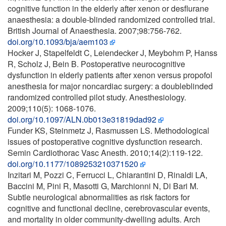
cognitive function in the elderly after xenon or desflurane
anaesthesia: a double-blinded randomized controlled trial.
British Journal of Anaesthesia. 2007;98:756-762.
doi.org/10.1093/bja/aem103
Hocker J, Stapelfeldt C, Leiendecker J, Meybohm P, Hanss
R, Scholz J, Bein B. Postoperative neurocognitive
dysfunction in elderly patients after xenon versus propofol
anesthesia for major noncardiac surgery: a doubleblinded
randomized controlled pilot study. Anesthesiology.
2009;110(5): 1068-1076.
doi.org/10.1097/ALN.0b013e31819dad92
Funder KS, Steinmetz J, Rasmussen LS. Methodological
issues of postoperative cognitive dysfunction research.
Semin Cardiothorac Vasc Anesth. 2010;14(2):119-122.
doi.org/10.1177/1089253210371520
Inzitari M, Pozzi C, Ferrucci L, Chiarantini D, Rinaldi LA,
Baccini M, Pini R, Masotti G, Marchionni N, Di Bari M.
Subtle neurological abnormalities as risk factors for
cognitive and functional decline, cerebrovascular events,
and mortality in older community-dwelling adults. Arch