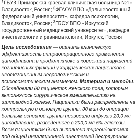
1
ГБУЗ Приморская краевая клиническая больница №1»,
2
Владивосток, Россия;
ФГАОУ ВПО «Дальневосточный
федеральный университет», кафедра психологии,
3
Владивосток, Россия;
ГБОУ ВПО «Иркутский
государственный медицинский университет», кафедра
анестезиологии и реаниматологии, Иркутск, Россия
Цель исследования
— оценить клиническую
эффективность интраоперационного применения
цитофлавина в профилактике и коррекции нарушений
когнитивных функций у хирургических пациентов с
неотягощенным неврологическим и
психосоматическим анамнезом.
Материал и методы
.
Обследовали 60 пациенток женского пола, которым
выполнялось хирургическое вмешательство на
щитовидной железе. Пациентки были распределены на
контрольную и основную группы. 30 мин до операции
больным основной группы проводили инфузию 20,0 мл
цитофлавина, разведенного в 200,0 мл 5% глюкозы.
Всем пациенткам была выполнена тиреоидэктомия
под общей ингаляционной анестезией десфлураном.