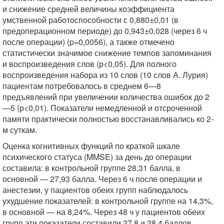
и снижение средней величины коэффициента
умственной работоспособности с 0,880±0,01 (в
предоперационном периоде) до 0,943±0,028 (через 6 ч
после операции) (p=0,0056), а также отмечено
статистически значимое снижение темпов запоминания
и воспроизведения слов (р<0,05). Для полного
воспроизведения набора из 10 слов (10 слов А. Лурия)
пациентам потребовалось в среднем 6—8
предъявлений при увеличении количества ошибок до 2
—5 (р<0,01). Показатели немедленной и отсроченной
памяти практически полностью восстанавливались ко 2-
м суткам.
Оценка когнитивных функций по краткой шкале
психического статуса (MMSE) за день до операции
составила: в контрольной группе 28,31 балла, в
основной — 27,93 балла. Через 6 ч после операции и
анестезии, у пациентов обеих групп наблюдалось
ухудшение показателей: в контрольной группе на 14,3%,
в основной — на 8,24%. Через 48 ч у пациентов обеих
групп эти показатели составили 27,8 и 28,4 баллов