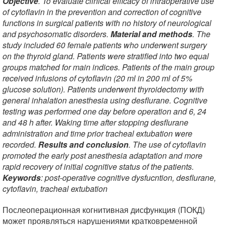
Objective
. To evaluate clinical efficacy of intraoperative use
of cytoflavin in the prevention and correction of cognitive
functions in surgical patients with no history of neurological
and psychosomatic disorders.
Material and methods
. The
study included 60 female patients who underwent surgery
on the thyroid gland. Patients were stratified into two equal
groups matched for main indices. Patients of the main group
received infusions of cytoflavin (20 ml in 200 ml of 5%
glucose solution). Patients underwent thyroidectomy with
general inhalation anesthesia using desflurane. Cognitive
testing was performed one day before operation and 6, 24
and 48 h after. Waking time after stopping desflurane
administration and time prior tracheal extubation were
recorded.
Results and conclusion
. The use of cytoflavin
promoted the early post anesthesia adaptation and more
rapid recovery of initial cognitive status of the patients.
Keywords
: post-operative cognitive dysfucntion, desflurane,
cytoflavin, tracheal extubation
Послеоперационная когнитивная дисфункция (ПОКД)
может проявляться нарушениями кратковременной