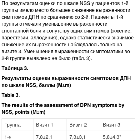
По результатам оценки по шкале NSS у пациентов 1-й
группы имело место большее снижение выраженности
симптомов ДПН по сравнению со 2-й. Пациенты 1-й
группы отмечали уменьшение выраженности
спонтанной боли и сопутствующих симптомов (жжение,
парестезии, аллодиния), однако статистически значимое
снижение их выраженности наблюдалось только на
визите 3. Уменьшения выраженности симптоматики во
2-й группе выявлено не было (табл. 3).
Таблица 3.
Результаты оценки выраженности симптомов ДПН
по шкале NSS, баллы (M±m)
Table 3.
The results of the assessment of DPN symptoms by
NSS, points (M±m)
Группа
Визит 1
Визит 2
Визит 3
1-я
7,8±2,1
7,3±3,1
5,8±4,3*