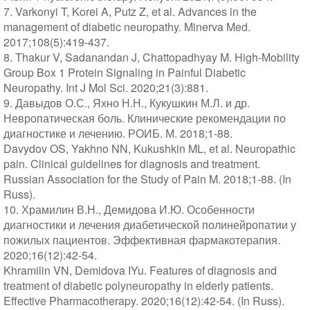
7. Varkonyi T, Korei A, Putz Z, et al. Advances in the
management of diabetic neuropathy. Minerva Med.
2017;108(5):419-437.
8. Thakur V, Sadanandan J, Chattopadhyay M. High-Mobility
Group Box 1 Protein Signaling in Painful Diabetic
Neuropathy. Int J Mol Sci. 2020;21(3):881.
9. Давыдов О.С., Яхно Н.Н., Кукушкин М.Л. и др.
Невропатическая боль. Клинические рекомендации по
диагностике и лечению. РОИБ. М. 2018;1-88.
Davydov OS, Yakhno NN, Kukushkin ML, et al. Neuropathic
pain. Clinical guidelines for diagnosis and treatment.
Russian Association for the Study of Pain M. 2018;1-88. (In
Russ).
10. Храмилин В.Н., Демидова И.Ю. Особенности
диагностики и лечения диабетической полинейропатии у
пожилых пациентов. Эффективная фармакотерапия.
2020;16(12):42-54.
Khramilin VN, Demidova IYu. Features of diagnosis and
treatment of diabetic polyneuropathy in elderly patients.
Effective Pharmacotherapy. 2020;16(12):42-54. (In Russ).