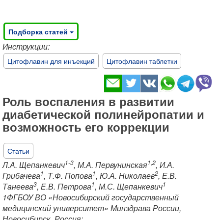
Подборка статей
Инструкции:
Цитофлавин для инъекций
Цитофлавин таблетки
​Роль воспаления в развитии
диабетической полинейропатии и
возможность его коррекции
Статьи
1-3
1,2
Л.А. Щепанкевич
, М.А. Первунинская
, И.А.
1
1
2
Грибачева
, Т.Ф. Попова
, Ю.А. Николаев
, Е.В.
3
1
1
Танеева
, Е.В. Петрова
, М.С. Щепанкевич
1ФГБОУ ВО «Новосибирский государственный
медицинский университет» Минздрава России,
Новосибирск, Россия;