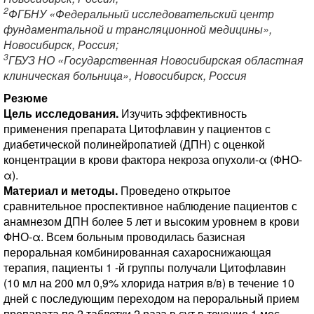
2
ФГБНУ «Федеральный исследовательский центр
фундаментальной и трансляционной медицины»,
Новосибирск, Россия;
3
ГБУЗ НО «Государственная Новосибирская областная
клиническая больница», Новосибирск, Россия
Резюме
Цель исследования.
Изучить эффективность
применения препарата Цитофлавин у пациентов с
диабетической полинейропатией (ДПН) с оценкой
концентрации в крови фактора некроза опухоли-α (ФНО-
α).
Материал и методы.
Проведено открытое
сравнительное проспективное наблюдение пациентов с
анамнезом ДПН более 5 лет и высоким уровнем в крови
ФНО-α. Всем больным проводилась базисная
пероральная комбинированная сахароснижающая
терапия, пациенты 1 -й группы получали Цитофлавин
(10 мл на 200 мл 0,9% хлорида натрия в/в) в течение 10
дней с последующим переходом на пероральный прием
препарата по 2 таблетки 2 раза в сут в течение 1 мес.