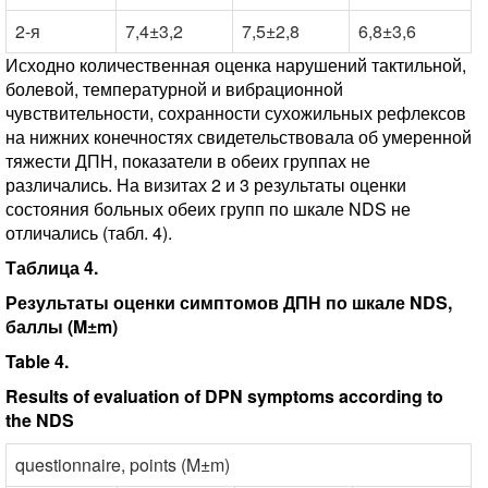
2-я
7,4±3,2
7,5±2,8
6,8±3,6
Исходно количественная оценка нарушений тактильной,
болевой, температурной и вибрационной
чувствительности, сохранности сухожильных рефлексов
на нижних конечностях свидетельствовала об умеренной
тяжести ДПН, показатели в обеих группах не
различались. На визитах 2 и 3 результаты оценки
состояния больных обеих групп по шкале NDS не
отличались (табл. 4).
Таблица 4.
Результаты оценки симптомов ДПН по шкале NDS,
баллы (M±m)
Table 4.
Results of evaluation of DPN symptoms according to
the NDS
questionnaire, points (M±m)