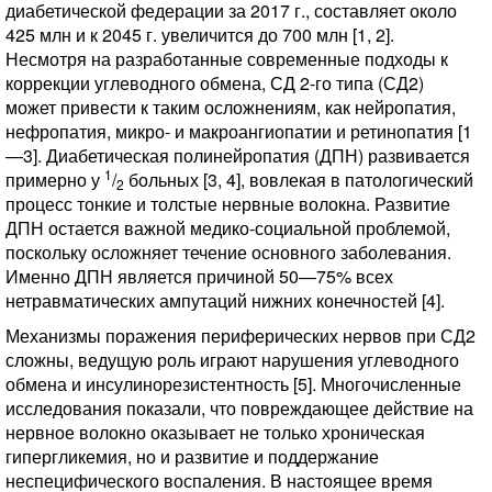
диабетической федерации за 2017 г., составляет около
425 млн и к 2045 г. увеличится до 700 млн [1, 2].
Несмотря на разработанные современные подходы к
коррекции углеводного обмена, СД 2-го типа (СД2)
может привести к таким осложнениям, как нейропатия,
нефропатия, микро- и макроангиопатии и ретинопатия [1
—3]. Диабетическая полинейропатия (ДПН) развивается
1
примерно у
/
больных [3, 4], вовлекая в патологический
2
процесс тонкие и толстые нервные волокна. Развитие
ДПН остается важной медико-социальной проблемой,
поскольку осложняет течение основного заболевания.
Именно ДПН является причиной 50—75% всех
нетравматических ампутаций нижних конечностей [4].
Механизмы поражения периферических нервов при СД2
сложны, ведущую роль играют нарушения углеводного
обмена и инсулинорезистентность [5]. Многочисленные
исследования показали, что повреждающее действие на
нервное волокно оказывает не только хроническая
гипергликемия, но и развитие и поддержание
неспецифического воспаления. В настоящее время