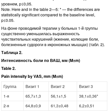
уровнем, p≤0,05.
Note. Here and in the table 2—5: * — the differences are
statistically significant compared to the baseline level,
p≤0.05.
На фоне проводимой терапии у больных 1-й группы
существенно уменьшилась выраженность
чувствительных нарушений (жжение, колющие боли,
болезненные судороги в икроножных мышцах) (табл. 2).
Таблица 2.
Интенсивность боли по ВАШ, мм (M±m)
Table 2.
Pain intensity by VAS, mm (M±m)
Группа
Визит 1
Визит 2
Визит 3
1-я
65,7±1,3
56,1±1,5
38,1±0,36*
2-я
64,8±0,9
61,3±0,48
6,2±0,51