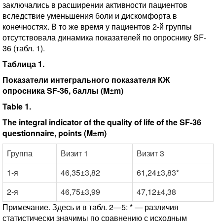
заключались в расширении активности пациентов
вследствие уменьшения боли и дискомфорта в
конечностях. В то же время у пациентов 2-й группы
отсутствовала динамика показателей по опроснику SF-
36 (табл. 1).
Таблица 1.
Показатели интегрального показателя КЖ
опросника SF-36, баллы (M±m)
Table 1.
The integral indicator of the quality of life of the SF-36
questionnaire, points (M±m)
Группа
Визит 1
Визит 3
1-я
46,35±3,82
61,24±3,83*
2-я
46,75±3,99
47,12±4,38
Примечание. Здесь и в табл. 2—5: * — различия
статистически значимы по сравнению с исходным