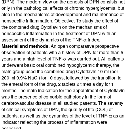
(DPN). The modern view on the genesis of DPN consists not
only in the pathological effects of chronic hyperglycemia, but
also in the mechanisms of development and maintenance of
nonspecific inflammation. Objective. To study the effect of
the combined drug Cytoflavin on the mechanisms of
nonspecific inflammation in the treatment of DPN with an
assessment of the dynamics of the TNF-α index.
Material and methods.
An open comparative prospective
observation of patients with a history of DPN for more than 5
years and a high level of TNF-α was carried out. All patients
underwent basic oral combined hypoglycemic therapy, the
main group used the combined drug Cytoflavin 10 ml (per
200 ml 0.9% NaCl) for 10 days, followed by the transition to
the enteral form of the drug, 2 tablets 2 times a day for 1
months The main indication for the appointment of Cytoflavin
was the presence of comorbid pathology in the form of
cerebrovascular disease in all studied patients. The severity
of clinical symptoms of DPN, the quality of life (QOL) of
patients, as well as the dynamics of the level of TNF-α as an
indicator reflecting the process of inflammation were
assessed.