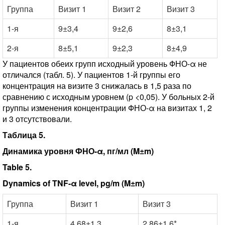
Группа
Визит 1
Визит 2
Визит 3
1-я
9±3,4
9±2,6
8±3,1
2-я
8±5,1
9±2,3
8±4,9
У пациентов обеих групп исходный уровень ФНО-α не
отличался (табл. 5). У пациентов 1-й группы его
концентрация на визите 3 снижалась в 1,5 раза по
сравнению с исходным уровнем (p <0,05). У больных 2-й
группы изменения концентрации ФНО-α на визитах 1, 2
и 3 отсутствовали.
Таблица 5.
Динамика уровня ФНО-α, пг/мл (M±m)
Table 5.
Dynamics of TNF-α level, pg/m (M±m)
Группа
Визит 1
Визит 3
1-я
4,68±1,3
2,86±1,6*