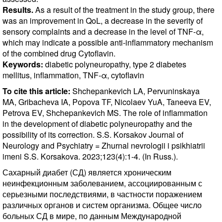
Results.
As a result of the treatment in the study group, there
was an improvement in QoL, a decrease in the severity of
sensory complaints and a decrease in the level of TNF-α,
which may indicate a possible anti-inflammatory mechanism
of the combined drug Cytoflavin.
Keywords:
diabetic polyneuropathy, type 2 diabetes
mellitus, inflammation, TNF-α, cytoflavin
To cite this article:
Shchepankevich LA, Pervuninskaya
MA, Gribacheva IA, Popova TF, Nicolaev YuA, Taneeva EV,
Petrova EV, Shchepankevich MS. The role of inflammation
in the development of diabetic polyneuropathy and the
possibility of its correction. S.S. Korsakov Journal of
Neurology and Psychiatry = Zhurnal nevrologii i psikhiatrii
imeni S.S. Korsakova. 2023;123(4):1-4. (In Russ.).
Сахарный диабет (СД) является хроническим
неинфекционным заболеванием, ассоциированным с
серьезными последствиями, в частности поражением
различных органов и систем организма. Общее число
больных СД в мире, по данным Международной