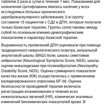
таблетки 2 раза в сутки в течение 1 мес. Показанием для
назначения Цитофлавина явилось наличие у всех
исследуемых больных хронического
цереброваскулярного заболевания; 2-ю группу
составили 15 пациентов с СД2 и ДПН, которые получали
только базисную терапию. Группы сопоставимы между
собой по основным клинико-демографическим
показателям и характеру базисной терапии.
Выраженность проявлений ДПН оценивали при помощи
традиционного неврологического осмотра, визуальной
аналоговой шкалы (ВАШ) боли, шкалы симптомов
нейропатии (Neurological Symptoms Score, NSS), шкалы
оценки инвалидизаии при полинейропатии (Neuropathy
Disability Score, NDS). Оценка суммарного показателя
качества жизни (КЖ) осуществлялась с применением
валидизированного опросника SF-36. Оценка
безопасности проводимой терапии включала
регистрацию возникновения и течения всех
нежелательных явлений (НЯ), клинически значимых
изменений биохимических показателей крови. В