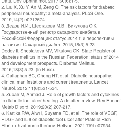
Data. Dev Ophthalmol. 2017;60(6):1-5.
2. Liu X, Xu Y, An M, Zeng Q. The risk factors for diabetic
peripheral neuropathy: a meta-analysis. PLoS One.
2019;14(2):e0212574.
3. Дедов И.И., Шестакова М.В., Викулова О.К.
Государственный регистр сахарного диабета в
Российской Федерации: статус 2014 г. и перспективы
развития. Сахарный диабет. 2015;18(3):5-23.
Dedov II, Shestakova MV, Vikulova OK. State Register of
diabetes mellitus in the Russian Federation: status of 2014
and development prospects. Diabetes Mellitus.
2015;18(3):5-23. (In Russ).
4. Callaghan BC, Cheng HT, et al. Diabetic neuropathy:
clinical manifestations and current treatments. Lancet
Neurol. 2012;11(6):521-534.
5. Zubair M, Ahmad J. Role of growth factors and cytokines
in diabetic foot ulcer healing: A detailed review. Rev Endocr
Metab Disord. 2019;20(2):207-217.
6. Kartika RW, Alwi I, Suyatna FD, et al. The role of VEGF,
PDGF and IL-6 on diabetic foot ulcer after Platelet Rich
Fibrin + hyaluronic therapy. Heliyon. 2021;7(9):e07934.