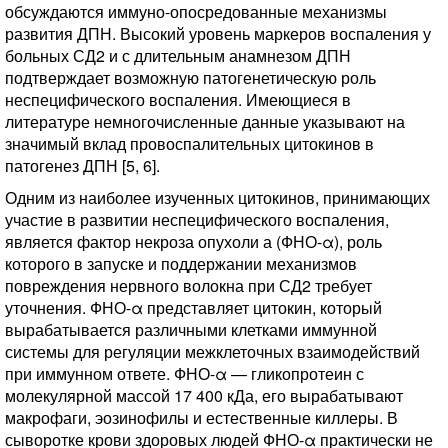
обсуждаются иммуно-опосредованные механизмы
развития ДПН. Высокий уровень маркеров воспаления у
больных СД2 и с длительным анамнезом ДПН
подтверждает возможную патогенетическую роль
неспецифического воспаления. Имеющиеся в
литературе немногочисленные данные указывают на
значимый вклад провоспалительных цитокинов в
патогенез ДПН [5, 6].
Одним из наиболее изученных цитокинов, принимающих
участие в развитии неспецифического воспаления,
является фактор некроза опухоли а (ФНО-α), роль
которого в запуске и поддержании механизмов
повреждения нервного волокна при СД2 требует
уточнения. ФНО-α представляет цитокин, который
вырабатывается различными клетками иммунной
системы для регуляции межклеточных взаимодействий
при иммунном ответе. ФНО-α — гликопротеин с
молекулярной массой 17 400 кДа, его вырабатывают
макрофаги, эозинофилы и естественные киллеры. В
сыворотке крови здоровых людей ФНО-α практически не