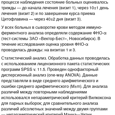
процессе наблюдения состояние больных оценивалось
трижды — до начала лечения (визит 1), через 10±1 день
лечения (визит 2) и по завершении курса приема
Цитофлавина — через 40±2 дня (визит 3).
У всех больных в сыворотке крови методом иммуно-
ферментного анализа определяли содержание ФНО-α
(тест-системы ЗАО «Вектор-Бест», Новосибирск). В
течение исследования оценка уровня ФНО-α
проводилась дважды: на визитах 1 и 3.
Статистический анализ. Обработка данных проводилась
с использованием лицензионного пакета статистических
программ SPSS v. 11.5. Проведен однофакторный
дисперсионный анализ (one-way ANOVA). Данные
представляли в виде среднего арифметического и
ошибки среднего арифметического (M±m). Для анализа
различий между повторными наблюдениями
использовался непараметрический критерий Вилкоксона
для парных выборок; для сравнительного анализа
различий абсолютных значений между двумя группами
— непараметрический критерий Манна—Уитни.