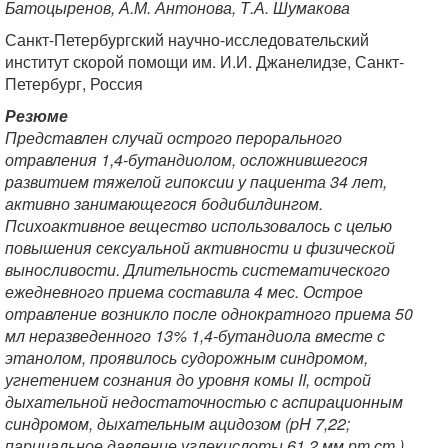
Батоцыренов, А.М. Антонова, Т.А. Шумакова
Санкт-Петербургский научно-исследовательский
институт скорой помощи им. И.И. Джанелидзе, Санкт-
Петербург, Россия
Резюме
Представлен случай острого перорального
отравления 1,4-бутандиолом, осложнившегося
развитием тяжелой гипоксии у пациента 34 лет,
активно занимающегося бодибилдингом.
Психоактивное вещество использовалось с целью
повышения сексуальной активности и физической
выносливости. Длительность систематического
ежедневного приема составила 4 мес. Острое
отравление возникло после однократного приема 50
мл неразведенного 13% 1,4-бутандиола вместе с
этанолом, проявилось судорожным синдромом,
угнетением сознания до уровня комы II, острой
дыхательной недостаточностью с аспирационным
синдромом, дыхательным ацидозом (pH 7,22;
парциальное давление углекислоты 61,2 мм рт.ст.),