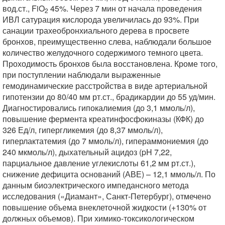
вод.ст., FiO
45%. Через 7 мин от начала проведения
2
ИВЛ сатурация кислорода увеличилась до 93%. При
санации трахеобронхиального дерева в просвете
бронхов, преимущественно слева, наблюдали большое
количество желудочного содержимого темного цвета.
Проходимость бронхов была восстановлена. Кроме того,
при поступлении наблюдали выраженные
гемодинамические расстройства в виде артериальной
гипотензии до 80/40 мм рт.ст., брадикардии до 55 уд/мин.
Диагностировались гипокалиемия (до 3,1 ммоль/л),
повышение фермента креатинфосфокиназы (КФК) до
326 Ед/л, гипергликемия (до 8,37 ммоль/л),
гиперлактатемия (до 7 ммоль/л), гипераммониемия (до
240 мкмоль/л), дыхательный ацидоз (pH 7,22,
парциальное давление углекислоты 61,2 мм рт.ст.),
снижение дефицита оснований (АВЕ) – 12,1 ммоль/л. По
данным биоэлектрического импедансного метода
исследования («Диамант», Санкт-Петербург), отмечено
повышение объема внеклеточной жидкости (+130% от
должных объемов). При химико-токсикологическом