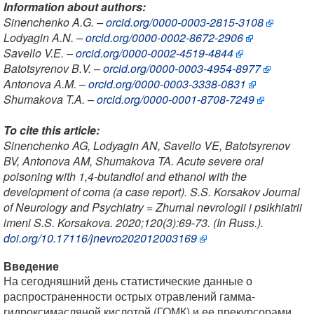
Information about authors:
Sinenchenko A.G. –
orcid.org/0000-0003-2815-3108
Lodyagin A.N. –
orcid.org/0000-0002-8672-2906
Savello V.E. –
orcid.org/0000-0002-4519-4844
Batotsyrenov B.V. –
orcid.org/0000-0003-4954-8977
Antonova A.M. –
orcid.org/0000-0003-3338-0831
Shumakova T.A. –
orcid.org/0000-0001-8708-7249
To cite this article:
Sinenchenko AG, Lodyagin AN, Savello VE, Batotsyrenov
BV, Antonova AM, Shumakova TA. Acute severe oral
poisoning with 1,4-butandiol and ethanol with the
development of coma (a case report).
S.S. Korsakov Journal
of Neurology and Psychiatry = Zhurnal nevrologii i psikhiatrii
imeni S.S. Korsakova.
2020;120(3):69-73. (In Russ.).
doi.org/10.17116/jnevro202012003169
Введение
На сегодняшний день статистические данные о
распространенности острых отравлений гамма-
гидроксимасляной кислотой (ГОМК) и ее прекурсорами