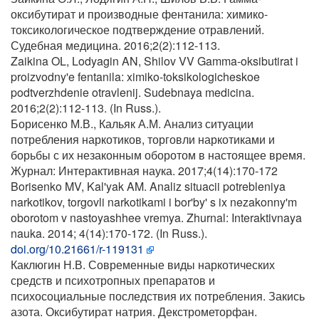
оксибутират и производные фентанила: химико-
токсикологическое подтверждение отравлений.
Судебная медицина. 2016;2(2):112-113.
Zaikina OL, Lodyagin AN, Shilov VV Gamma-oksibutirat i
proizvodny'e fentanila: ximiko-toksikologicheskoe
podtverzhdenie otravlenij. Sudebnaya medicina.
2016;2(2):112-113. (In Russ.).
Борисенко М.В., Кальяк А.М. Анализ ситуации
потребления наркотиков, торговли наркотиками и
борьбы с их незаконным оборотом в настоящее время.
Журнал: Интерактивная наука. 2017;4(14):170-172
Borisenko MV, Kal'yak AM. Analiz situacii potrebleniya
narkotikov, torgovli narkotikami i bor'by' s ix nezakonny'm
oborotom v nastoyashhee vremya. Zhurnal: Interaktivnaya
nauka. 2014; 4(14):170-172. (In Russ.).
doi.org/10.21661/r-119131
Каклюгин Н.В. Современные виды наркотических
средств и психотропных препаратов и
психосоциальные последствия их потребления. Закись
азота. Оксибутират натрия. Декстрометорфан.