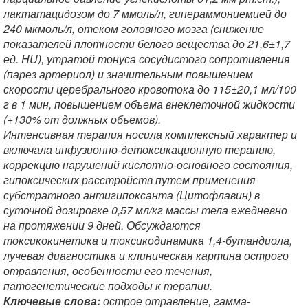
лактатацидозом до 7 ммоль/л, гипераммониемией до
240 мкмоль/л, отеком головного мозга (снижение
показателей плотности белого вещества до 21,6±1,7
ед. HU), утратой тонуса сосудистого сопротивления
(парез артериол) и значительным повышением
скорости церебрального кровотока до 115±20,1 мл/100
г в 1 мин, повышением объема внеклеточной жидкости
(+130% от должных объемов).
Интенсивная терапия носила комплексный характер и
включала инфузионно-детоксикационную терапию,
коррекцию нарушений кислотно-основного состояния,
гипоксических расстройств путем применения
субстратного антигипоксанта (Цитофлавин) в
суточной дозировке 0,57 мл/кг массы тела ежедневно
на протяжении 9 дней. Обсуждаются
токсикокинетика и токсикодинамика 1,4-бутандиола,
лучевая диагностика и клиническая картина острого
отравления, особенности его течения,
патогенетические подходы к терапии.
Ключевые слова:
острое отравление, гамма-