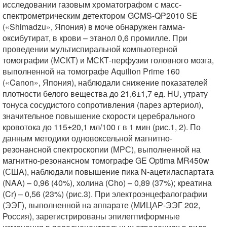
исследовании газовым хроматографом с масс-
спектрометрическим детектором GCMS-QP2010 SE
(«Shimadzu», Япония) в моче обнаружен гамма-
оксибутират, в крови – этанол 0,6 промилле. При
проведении мультиспиральной компьютерной
томографии (МСКТ) и МСКТ-перфузии головного мозга,
выполненной на томографе Aquilion Primе 160
(«Canon», Япония), наблюдали снижение показателей
плотности белого вещества до 21,6±1,7 ед. HU, утрату
тонуса сосудистого сопротивления (парез артериол),
значительное повышение скорости церебрального
кровотока до 115±20,1 мл/100 г в 1 мин (рис.1, 2). По
данным методики одновоксельной магнитно-
резонансной спектроскопии (МРС), выполненной на
магнитно-резонансном томографе GE Optima MR450w
(США), наблюдали повышение пика N-ацетиласпартата
(NAA) – 0,96 (40%), холина (Cho) – 0,89 (37%); креатина
(Cr) – 0,56 (23%) (рис.3). При электроэнцефалографии
(ЭЭГ), выполненной на аппарате (МИЦАР-ЭЭГ 202,
Россия), зарегистрированы эпилептиформные