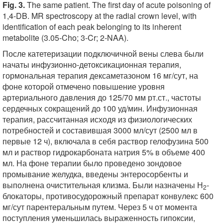
Fig. 3.
The same patient. The first day of acute poisoning of
1,4-DB. MR spectroscopy at the radial crown level, with
identification of each peak belonging to its inherent
metabolite (3.05-Cho; 3-Cr; 2-NAA).
После катетеризации подключичной вены слева были
начаты инфузионно-детоксикационная терапия,
гормональная терапия дексаметазоном 16 мг/сут, на
фоне которой отмечено повышение уровня
артериального давления до 125/70 мм рт.ст., частоты
сердечных сокращений до 100 уд/мин. Инфузионная
терапия, рассчитанная исходя из физиологических
потребностей и составившая 3000 мл/сут (2500 мл в
первые 12 ч), включала в себя раствор гелофузина 500
мл и раствор гидрокарбоната натрия 5% в объеме 400
мл. На фоне терапии было проведено зондовое
промывание желудка, введены энтеросорбенты и
выполнена очистительная клизма. Были назначены Н
-
2
блокаторы, противосудорожный препарат конвулекс 600
мг/сут парентеральным путем. Через 5 ч от момента
поступления уменьшилась выраженность гипоксии,