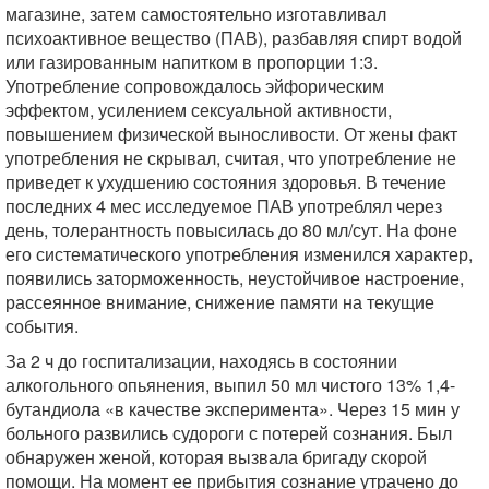
магазине, затем самостоятельно изготавливал
психоактивное вещество (ПАВ), разбавляя спирт водой
или газированным напитком в пропорции 1:3.
Употребление сопровождалось эйфорическим
эффектом, усилением сексуальной активности,
повышением физической выносливости. От жены факт
употребления не скрывал, считая, что употребление не
приведет к ухудшению состояния здоровья. В течение
последних 4 мес исследуемое ПАВ употреблял через
день, толерантность повысилась до 80 мл/сут. На фоне
его систематического употребления изменился характер,
появились заторможенность, неустойчивое настроение,
рассеянное внимание, снижение памяти на текущие
события.
За 2 ч до госпитализации, находясь в состоянии
алкогольного опьянения, выпил 50 мл чистого 13% 1,4-
бутандиола «в качестве эксперимента». Через 15 мин у
больного развились судороги с потерей сознания. Был
обнаружен женой, которая вызвала бригаду скорой
помощи. На момент ее прибытия сознание утрачено до