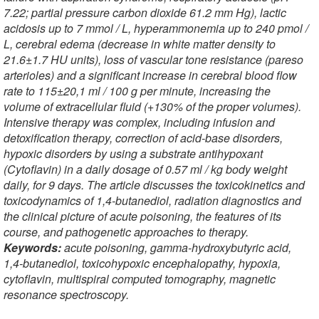
7.22; partial pressure carbon dioxide 61.2 mm Hg), lactic
acidosis up to 7 mmol / L, hyperammonemia up to 240 pmol /
L, cerebral edema (decrease in white matter density to
21.6±1.7 HU units), loss of vascular tone resistance (pareso
arterioles) and a significant increase in cerebral blood flow
rate to 115±20,1 ml / 100 g per minute, increasing the
volume of extracellular fluid (+130% of the proper volumes).
Intensive therapy was complex, including infusion and
detoxification therapy, correction of acid-base disorders,
hypoxic disorders by using a substrate antihypoxant
(Cytoflavin) in a daily dosage of 0.57 ml / kg body weight
daily, for 9 days. The article discusses the toxicokinetics and
toxicodynamics of 1,4-butanediol, radiation diagnostics and
the clinical picture of acute poisoning, the features of its
course, and pathogenetic approaches to therapy.
Keywords:
acute poisoning, gamma-hydroxybutyric acid,
1,4-butanediol, toxicohypoxic encephalopathy, hypoxia,
cytoflavin, multispiral computed tomography, magnetic
resonance spectroscopy.