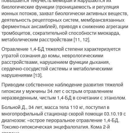
повышается текучесть мембран и нарушаются их
биологические функции (проницаемость и регуляция
ионных потоков, захват биологически активных веществ,
деятельность рецепторных систем, мембрансвязанных
ферментных ансамблей), приводя к снижению агрегации
тромбоцитов, сократительной способности миокарда,
метаболическим расстройствам [11, 12].
Отравление 1,4-БД тяжелой степени характеризуется
утратой сознания до комы, неврологическими
расстройствами, нарушением функции дыхания,
сердечно-сосудистой системы и метаболическими
нарушениями [13].
Приводим собственное наблюдение развития тяжелой
гипоксии у мужчины 34 лет с острым отравлением
неразведенным, чистым 1,4-БД в сочетании с этанолом.
Больной Д., 34 лет, масса тела 110 кг, поступил в
многопрофильный стационар скорой помощи 03.10.19 с
диагнозом: «острое пероральное отравление 1,4-БД.
Токсико-гипоксическая энцефалопатия. Кома 2-й