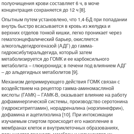
полуочищения крови составляет 6 ч, в моче
концентрация сохраняется до 12 ч [8].
Опытным путем установлено, что 1,4-БД при попадании
внутрь быстро всасывается в кровь из желудка и
верхних отделов тонкой кишки, легко проникает через
гематоэнцефалический барьер, окисляется
алкогольдегидрогеназой (АДГ) до гамма-
гидроксибутиральдегида, который затем
метаболизируется до ГОМК и ее карбоксильного
метаболита – глюкуронида; в печени под влиянием АДГ
– до альдегидных метаболитов [9].
Механизм депримирующего действия ГОМК связан с
воздействием на рецептор гамма-аминомасляной
кислоты (ГАМК) – ГАМК-В, оказывает влияние на работу
дофаминергической системы, производство серотонина
(гидрокситриптамин), норадреналина (норэпинефрин),
дофамина и ацетилхолина [10]. При интоксикации
изучаемым спиртом происходит его накопление в
мембранах клеток и внутриклеточных образованиях,