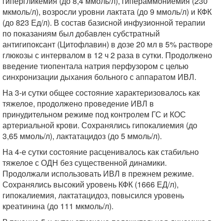
гипергликемия (до 8,4 ммоль/л), гипераммониемия (230
мкмоль/л), возросли уровни лактата (до 9 ммоль/л) и КФК
(до 823 Ед/л). В состав базисной инфузионной терапии
по показаниям был добавлен субстратный
антигипоксант (Цитофлавин) в дозе 20 мл в 5% растворе
глюкозы с интервалом в 12 ч 2 раза в сутки. Продолжено
введение тиопентала натрия перфузором с целью
синхронизации дыхания больного с аппаратом ИВЛ.
На 3-и сутки общее состояние характеризовалось как
тяжелое, продолжено проведение ИВЛ в
принудительном режиме под контролем ГС и КОС
артериальной крови. Сохранялись гипокалиемия (до
3,65 ммоль/л), лактатацидоз (до 5 ммоль/л).
На 4-е сутки состояние расценивалось как стабильно
тяжелое с ОДН без существенной динамики.
Продолжали использовать ИВЛ в прежнем режиме.
Сохранялись высокий уровень КФК (1666 ЕД/л),
гипокалиемия, лактатацидоз, повысился уровень
креатинина (до 111 мкмоль/л).