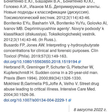
Бонитенко Е.Ю., Башарин В.А., Бонитенко Ю.Ю.,
Головко А.И., Иванов М.Б. Депримирующие агенты.
Новые подходы к классификации (дискуссия).
Токсикологический вестник. 2012;3(114):43-46.
Bonitenko EYu, Basharin VA, Bonitenko YuYu, Golovko AI,
Ivanov MB. Deprimiruyushhie agenty'. Novy'e podxody' k
klassifikacii (diskussiya). Toksikologicheskij vestnik.
2012;3(114):43-46. (In Russ.).
Busardo FP, Jones AW. Interpreting γ-hydroxybutyrate
concentrations for clinical and forensic purposes. Clin
Toxicol (Phila). 2019;57(3):149-163.
doi.org/10.1080/15563650.2018.1519194
Herbrand R, Greminger P, Schurter G, Pletscher W,
Kupferschmidt H. Sudden coma in a 20-year-old man.
Praxis (Bern 1994). 2000;89(34):1326-1330.
Mokhlesi B,Garimella PS,Joffe A, Velho V. Street drug
abuse leading to critical illness. Intensive Care Med.
2004;30:1526-36.
doi.org/10.1007/s00134-004-2229-1
8 августа 2022 г.