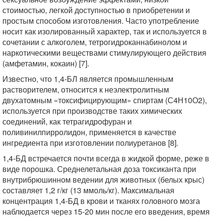
стоимостью, легкой доступностью в приобретении и
простым способом изготовления. Часто употребление
носит как изолированный характер, так и используется в
сочетании с алкоголем, тетрогидроканнабинолом и
наркотическими веществами стимулирующего действия
(амфетамин, кокаин) [7].
Известно, что 1,4-БЛ является промышленным
растворителем, относится к неэлектролитным
двухатомным «токсифицирующим» спиртам (С4Н10О2),
используется при производстве таких химических
соединений, как тетрагидрофуран и
поливинилпирролидон, применяется в качестве
ингредиента при изготовлении полиуретанов [8].
1,4-БД встречается почти всегда в жидкой форме, реже в
виде порошка. Среднелетальная доза токсиканта при
внутрибрюшинном ведении для животных (белых крыс)
составляет 1,2 г/кг (13 ммоль/кг). Максимальная
концентрация 1,4-БД в крови и тканях головного мозга
наблюдается через 15-20 мин после его введения, время