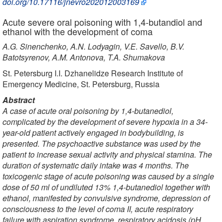
doi.org/10.17116/jnevro202012003169
Acute severe oral poisoning with 1,4-butandiol and
ethanol with the development of coma
A.G. Sinenchenko, A.N. Lodyagin, V.E. Savello, B.V.
Batotsyrenov, A.M. Antonova, T.A. Shumakova
St. Petersburg I.I. Dzhanelidze Research Institute of
Emergency Medicine, St. Petersburg, Russia
Abstract
A case of acute oral poisoning by 1,4-butanediol,
complicated by the development of severe hypoxia in a 34-
year-old patient actively engaged in bodybuilding, is
presented. The psychoactive substance was used by the
patient to increase sexual activity and physical stamina. The
duration of systematic daily intake was 4 months. The
toxicogenic stage of acute poisoning was caused by a single
dose of 50 ml of undiluted 13% 1,4-butanediol together with
ethanol, manifested by convulsive syndrome, depression of
consciousness to the level of coma II, acute respiratory
failure with aspiration syndrome, respiratory acidosis (pH