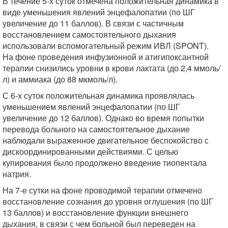
В течение 5-х суток отмечена положительная динамика в
виде уменьшения явлений энцефалопатии (по ШГ
увеличение до 11 баллов). В связи с частичным
восстановлением самостоятельного дыхания
использовали вспомогательный режим ИВЛ (SPONT).
На фоне проведения инфузионной и атигипоксантной
терапии снизились уровни в крови лактата (до 2,4 ммоль/
л) и аммиака (до 88 мкмоль/л).
С 6-х суток положительная динамика проявлялась
уменьшением явлений энцефалопатии (по ШГ
увеличение до 12 баллов). Однако во время попытки
перевода больного на самостоятельное дыхание
наблюдали выраженное двигательное беспокойство с
дискоординированными действиями. С целью
купирования было продолжено введение тиопентала
натрия.
На 7-е сутки на фоне проводимой терапии отмечено
восстановление сознания до уровня оглушения (по ШГ
13 баллов) и восстановление функции внешнего
дыхания, в связи с чем больной был переведен на