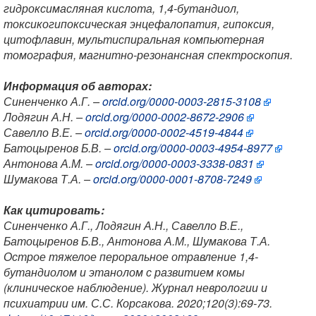
гидроксимасляная кислота, 1,4-бутандиол,
токсикогипоксическая энцефалопатия, гипоксия,
цитофлавин, мультиспиральная компьютерная
томография, магнитно-резонансная спектроскопия.
Информация об авторах:
Синенченко А.Г. –
orcid.org/0000-0003-2815-3108
Лодягин А.Н. –
orcid.org/0000-0002-8672-2906
Савелло В.Е. –
orcid.org/0000-0002-4519-4844
Батоцыренов Б.В. –
orcid.org/0000-0003-4954-8977
Антонова А.М. –
orcid.org/0000-0003-3338-0831
Шумакова Т.А. –
orcid.org/0000-0001-8708-7249
Как цитировать:
Синенченко А.Г., Лодягин А.Н., Савелло В.Е.,
Батоцыренов Б.В., Антонова А.М., Шумакова Т.А.
Острое тяжелое пероральное отравление 1,4-
бутандиолом и этанолом с развитием комы
(клиническое наблюдение).
Журнал неврологии и
психиатрии им. С.С. Корсакова.
2020;120(3):69-73.