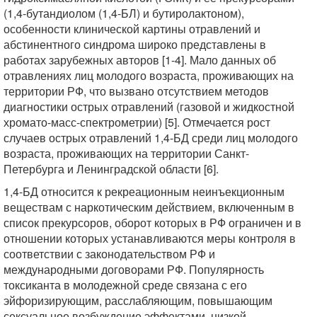
(1,4-бутандиолом (1,4-БЛ) и бутиролактоном),
особенности клинической картины отравлений и
абстинентного синдрома широко представлены в
работах зарубежных авторов [1-4]. Мало данных об
отравлениях лиц молодого возраста, проживающих на
территории РФ, что вызвано отсутствием методов
диагностики острых отравлений (газовой и жидкостной
хромато-масс-спектрометрии) [5]. Отмечается рост
случаев острых отравлений 1,4-БД среди лиц молодого
возраста, проживающих на территории Санкт-
Петербурга и Ленинградской области [6].
1,4-БД относится к рекреационным неинъекционным
веществам с наркотическим действием, включенным в
список прекурсоров, оборот которых в РФ ограничен и в
отношении которых устанавливаются меры контроля в
соответствии с законодательством РФ и
международными договорами РФ. Популярность
токсиканта в молодежной среде связана с его
эйфоризирующим, расслабляющим, повышающим
сексуальное возбуждение эффектами, низкой