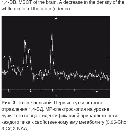
1,4-DB. MSCT of the brain. A decrease in the density of the
white matter of the brain (edema).
Рис. 3.
Тот же больной. Первые сутки острого
отравления 1,4-БД. МР-спектроскопия на уровне
лучистого венца с идентификацией принадлежности
каждого пика к свойственному ему метаболиту (3,05-Cho;
3-Cr; 2-NAA).