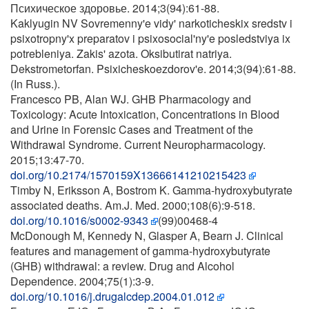
Психическое здоровье. 2014;3(94):61-88.
Kaklyugin NV Sovremenny'e vidy' narkoticheskix sredstv i
psixotropny'x preparatov i psixosocial'ny'e posledstviya ix
potrebleniya. Zakis' azota. Oksibutirat natriya.
Dekstrometorfan. Psixicheskoezdorov'e. 2014;3(94):61-88.
(In Russ.).
Francesco PB, Alan WJ. GHB Pharmacology and
Toxicology: Acute Intoxication, Concentrations in Blood
and Urine in Forensic Cases and Treatment of the
Withdrawal Syndrome. Current Neuropharmacology.
2015;13:47-70.
doi.org/10.2174/1570159X13666141210215423
Timby N, Eriksson A, Bostrom K. Gamma-hydroxybutyrate
associated deaths. Am.J. Med. 2000;108(6):9-518.
doi.org/10.1016/s0002-9343
(99)00468-4
McDonough M, Kennedy N, Glasper A, Bearn J. Clinical
features and management of gamma-hydroxybutyrate
(GHB) withdrawal: a review. Drug and Alcohol
Dependence. 2004;75(1):3-9.
doi.org/10.1016/j.drugalcdep.2004.01.012