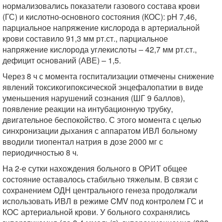
нормализовались показатели газового состава крови
(ГС) и кислотно-основного состояния (КОС): рH 7,46,
парциальное напряжение кислорода в артериальной
крови составило 91,3 мм рт.ст., парциальное
напряжение кислорода углекислоты – 42,7 мм рт.ст.,
дефицит оснований (АВЕ) – 1,5.
Через 8 ч с момента госпитализации отмечены снижение
явлений токсикогипоксической энцефалопатии в виде
уменьшения нарушений сознания (ШГ 9 баллов),
появление реакции на интубационную трубку,
двигательное беспокойство. С этого момента с целью
синхронизации дыхания с аппаратом ИВЛ больному
вводили тиопентал натрия в дозе 2000 мг с
периодичностью 8 ч.
На 2-е сутки нахождения больного в ОРИТ общее
состояние оставалось стабильно тяжелым. В связи с
сохранением ОДН центрального генеза продолжали
использовать ИВЛ в режиме CMV под контролем ГС и
КОС артериальной крови. У больного сохранялись