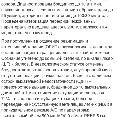
сопора. Диагностированы брадипноэ до 10 в 1 мин,
снижение тонуса скелетных мышц, миоз, брадикардия до
55 уд/мин, артериальная гипотония до 100/80 мм рт.ст.
Проведена катеризация перефирической вены,
парентерально введены ацесоль 200 мл, налоксон 0,4
мг, поставлен воздуховод.
При поступлении в отделение реанимации и
интенсивной терапии (ОРИТ) токсикологического центра
состояние пациента расценивалось как крайне тяжелое.
Сознание угнетено до комы 2-й степени, по шкале Глазго
(ШГ) 7 баллов. В неврологическом статусе отмечены
бледность кожных покровов, атония, двусторонний миоз,
отсутствие реакции зрачков на свет. В связи с наличием
острой дыхательной недостаточности (ОДН) –
поверхностное дыхание, брадипное до 10 дыхательных
движений в 1 мин, снижение сатурации кислорода до
71% – выполнена интубациях трахеи, больной
переведен на искусственную вентиляцию легких (ИВЛ) в
принудительном режиме А/С по параметрам:
дыхательный объем 500 мл, МОД 9 л/мин, PEEP 5 см