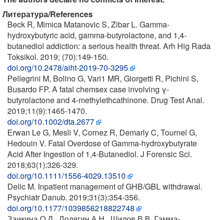
Литература/References
Beck R, Mimica Matanovic S, Zibar L. Gamma-
hydroxybutyric acid, gamma-butyrolactone, and 1,4-
butanediol addiction: a serious health threat. Arh Hig Rada
Toksikol. 2019; (70):149-150.
doi.org/10.2478/aiht-2019-70-3295
Pellegrini M, Bolino G, Vari1 MR, Giorgetti R, Pichini S,
Busardo FP. A fatal chemsex case involving γ-
butyrolactone and 4-methylethcathinone. Drug Test Anal.
2019;11(9):1465-1470.
doi.org/10.1002/dta.2677
Erwan Le G, Mesli V, Cornez R, Demarly C, Tournel G,
Hedouin V. Fatal Overdose of Gamma-hydroxybutyrate
Acid After Ingestion of 1,4-Butanediol. J Forensic Sci.
2018;63(1):326-329.
doi.org/10.1111/1556-4029.13510
Delic M. Inpatient management of GHB/GBL withdrawal.
Psychiatr Danub. 2019;31(3):354-356.
doi.org/10.1177/1039856218822748
Заикина О.Л., Лодягин А.Н., Шилов В.В. Гамма-