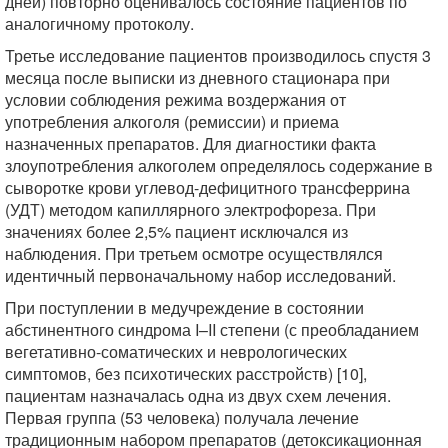
дней) повторно оценивалось состояние пациентов по
аналогичному протоколу.
Третье исследование пациентов производилось спустя 3
месяца после выписки из дневного стационара при
условии соблюдения режима воздержания от
употребления алкоголя (ремиссии) и приема
назначенных препаратов. Для диагностики факта
злоупотребления алкоголем определялось содержание в
сыворотке крови углевод-дефицитного трансферрина
(УДТ) методом капиллярного электрофореза. При
значениях более 2,5% пациент исключался из
наблюдения. При третьем осмотре осуществлялся
идентичный первоначальному набор исследований.
При поступлении в медучреждение в состоянии
абстинентного синдрома I–II степени (с преобладанием
вегетативно-соматических и неврологических
симптомов, без психотических расстройств) [10],
пациентам назначалась одна из двух схем лечения.
Первая группа (53 человека) получала лечение
традиционным набором препаратов (детоксикационная