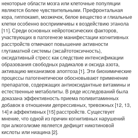
некоторые области мозга или клеточные популяции
являются более чувствительными. Префронтальная
кора, гиппокамп, мозжечок, белое вещество и глиальные
клетки особенно восприимчивы к воздействию этанола
[11]. Среди основных нейротоксических факторов,
участвующих в патогенезе манифестации когнитивных
расстройств отмечают повышение активности
глутаматной системы (эксайтотоксичность),
оксидативный стресс как следствие интенсификации
образования свободных радикалов и оксида азота,
активацию механизмов апоптоза [1]. Эти биохимические
процессы патогенетически обосновывают применение
препаратов, содержащих антиоксидантные витамины и
естественные метаболиты. В ряде исследований была
доказана эффективность приема поливитаминных
добавок в отношении депрессивных, тревожных [12, 13,
14] и аффективных [15] расстройств. Существует
мнение, что одной из причин когнитивных нарушений
при алкоголизме является дефицит никотиновой
кислоты или ниацина [2].