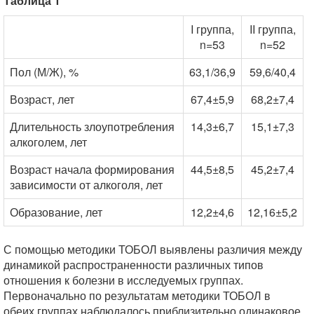
Таблица 1
I группа,
II группа,
n=53
n=52
Пол (М/Ж), %
63,1/36,9
59,6/40,4
Возраст, лет
67,4±5,9
68,2±7,4
Длительность злоупотребления
14,3±6,7
15,1±7,3
алкоголем, лет
Возраст начала формирования
44,5±8,5
45,2±7,4
зависимости от алкоголя, лет
Образование, лет
12,2±4,6
12,16±5,2
С помощью методики ТОБОЛ выявлены различия между
динамикой распространенности различных типов
отношения к болезни в исследуемых группах.
Первоначально по результатам методики ТОБОЛ в
обеих группах наблюдалось приблизительно одинаковое