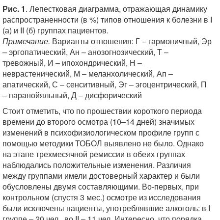
Рис. 1
. Лепестковая диаграмма, отражающая динамику
распространенности (в %) типов отношения к болезни в I
(а) и II (б) группах пациентов.
Примечание.
Варианты отношения: Г – гармоничный, Эр
– эргопатический, Ан – анозогнозический, Т –
тревожный, И – ипохондрический, Н –
неврастенический, М – меланхолический, Ап –
апатический, С – сенситивный, Эг – эгоцентрический, П
– паранойяльный, Д – дисфорический
Стоит отметить, что по прошествии короткого периода
времени до второго осмотра (10–14 дней) значимых
изменений в психофизиологическом профиле групп с
помощью методики ТОБОЛ выявлено не было. Однако
на этапе трехмесячной ремиссии в обеих группах
наблюдались положительные изменения. Различия
между группами имели достоверный характер и были
обусловлены двумя составляющими. Во-первых, при
контрольном (спустя 3 мес.) осмотре из исследования
были исключены пациенты, употреблявшие алкоголь: в I
группе – 20 чел., во II – 11 чел. Интересно, что порядка