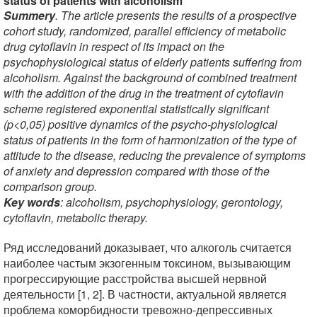
status of patients with alcoholism
Summery
. The article presents the results of a prospective
cohort study, randomized, parallel efficiency of metabolic
drug cytoflavin in respect of its impact on the
psychophysiological status of elderly patients suffering from
alcoholism. Against the background of combined treatment
with the addition of the drug in the treatment of cytoflavin
scheme registered exponential statistically significant
(p<0,05) positive dynamics of the psycho-physiological
status of patients in the form of harmonization of the type of
attitude to the disease, reducing the prevalence of symptoms
of anxiety and depression compared with those of the
comparison group.
Key words
: alcoholism, psychophysiology, gerontology,
cytoflavin, metabolic therapy.
Ряд исследований доказывает, что алкоголь считается
наиболее частым экзогенным токсином, вызывающим
прогрессирующие расстройства высшей нервной
деятельности [1, 2]. В частности, актуальной является
проблема коморбидности тревожно-депрессивных