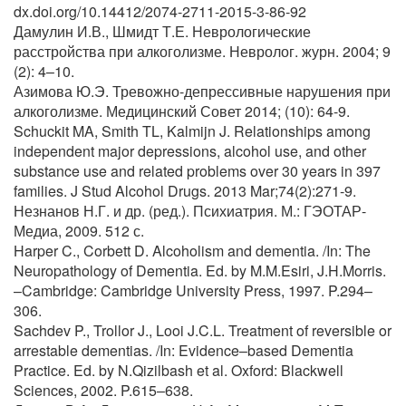
dx.doi.org/10.14412/2074-2711-2015-3-86-92
Дамулин И.В., Шмидт Т.Е. Неврологические
расстройства при алкоголизме. Невролог. журн. 2004; 9
(2): 4–10.
Азимова Ю.Э. Тревожно-депрессивные нарушения при
алкоголизме. Медицинский Совет 2014; (10): 64-9.
Schuckit MA, Smith TL, Kalmijn J. Relationships among
independent major depressions, alcohol use, and other
substance use and related problems over 30 years in 397
families. J Stud Alcohol Drugs. 2013 Mar;74(2):271-9.
Незнанов Н.Г. и др. (ред.). Психиатрия. М.: ГЭОТАР-
Медиа, 2009. 512 с.
Harper C., Corbett D. Alcoholism and dementia. /In: The
Neuropathology of Dementia. Ed. by M.M.Esiri, J.H.Morris.
–Cambridge: Cambridge University Press, 1997. P.294–
306.
Sachdev P., Trollor J., Looi J.C.L. Treatment of reversible or
arrestable dementias. /In: Evidence–based Dementia
Practice. Ed. by N.Qizilbash et al. Oxford: Blackwell
Sciences, 2002. P.615–638.