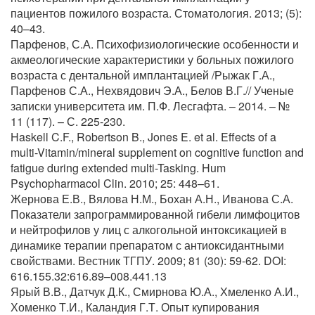
пациентов пожилого возраста. Стоматология. 2013; (5):
40–43.
Парфенов, С.А. Психофизиологические особенности и
акмеологические характеристики у больных пожилого
возраста с дентальной имплантацией /Рыжак Г.А.,
Парфенов С.А., Нехвядович Э.А., Белов В.Г.// Ученые
записки университета им. П.Ф. Лесгафта. – 2014. – №
11 (117). – С. 225-230.
Haskell C.F., Robertson B., Jones E. et al. Effects of a
multi-Vitamin/mineral supplement on cognitive function and
fatigue during extended multi-Tasking. Hum
Psychopharmacol Clin. 2010; 25: 448–61.
Жернова Е.В., Вялова Н.М., Бохан А.Н., Иванова С.А.
Показатели запрограммированной гибели лимфоцитов
и нейтрофилов у лиц с алкогольной интоксикацией в
динамике терапии препаратом с антиоксидантными
свойствами. Вестник ТГПУ. 2009; 81 (30): 59-62. DOI:
616.155.32:616.89–008.441.13
Ярый В.В., Датчук Д.К., Смирнова Ю.А., Хмеленко А.И.,
Хоменко Т.И., Каландия Г.Т. Опыт купирования