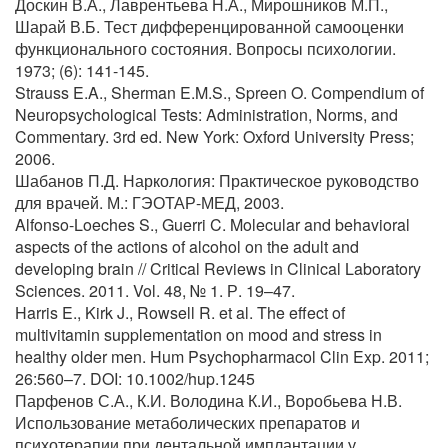
Доскин В.А., Лаврентьева Н.А., Мирошников М.П.,
Шарай В.Б. Тест дифференцированной самооценки
функционального состояния. Вопросы психологии.
1973; (6): 141-145.
Strauss E.A., Sherman E.M.S., Spreen O. Compendium of
Neuropsychological Tests: Administration, Norms, and
Commentary. 3rd ed. New York: Oxford University Press;
2006.
Шабанов П.Д. Наркология: Практическое руководство
для врачей. М.: ГЭОТАР-МЕД, 2003.
Alfonso-Loeches S., Guerri C. Molecular and behavioral
aspects of the actions of alcohol on the adult and
developing brain // Critical Reviews in Clinical Laboratory
Sciences. 2011. Vol. 48, № 1. Р. 19–47.
Harris E., Kirk J., Rowsell R. et al. The effect of
multivitamin supplementation on mood and stress in
healthy older men. Hum Psychopharmacol Clin Exp. 2011;
26:560–7. DOI: 10.1002/hup.1245
Парфенов С.А., К.И. Володина К.И., Воробьева Н.В.
Использование метаболических препаратов и
психотерапии при дентальной имплантации у