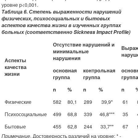
уровне р<0,001.
Таблица 6. Степень выраженности нарушений
физических, психосоциальных и бытовых
аспектов качества жизни в изученных группах
больных (соответственно Sickness Impact Profile)
Отсутствие нарушений и
Выраж
минимальные
наруш
нарушения
Аспекты
качества
основная
контрольная
основ
жизни
группа
группа
групп
n
%
n
%
n
Физические
582
80,1
289
39,9*
61
Психосоциальные
499
68,8
339
46,8***
35
Бытовые
455
62,8
244
33,7**
67
Примечание
. Достоверность различий на уровне: * -