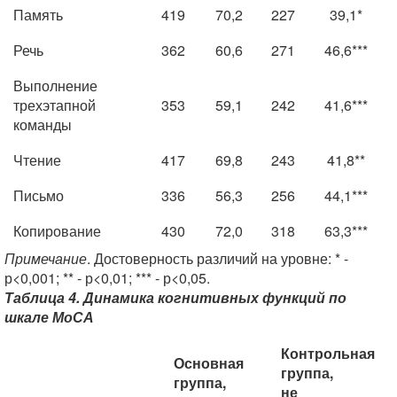
Память
419
70,2
227
39,1*
Речь
362
60,6
271
46,6***
Выполнение
трехэтапной
353
59,1
242
41,6***
команды
Чтение
417
69,8
243
41,8**
Письмо
336
56,3
256
44,1***
Копирование
430
72,0
318
63,3***
Примечание
. Достоверность различий на уровне: * -
р<0,001; ** - р<0,01; *** - р<0,05.
Таблица 4. Динамика когнитивных функций по
шкале МоСА
Контрольная
Основная
группа,
группа,
не