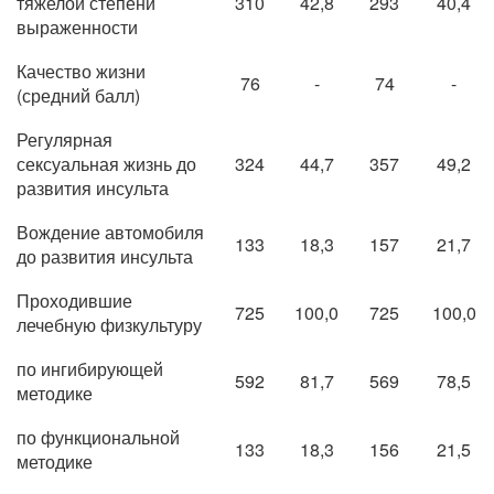
тяжелой степени
310
42,8
293
40,4
выраженности
Качество жизни
76
-
74
-
(средний балл)
Регулярная
сексуальная жизнь до
324
44,7
357
49,2
развития инсульта
Вождение автомобиля
133
18,3
157
21,7
до развития инсульта
Проходившие
725
100,0
725
100,0
лечебную физкультуру
по ингибирующей
592
81,7
569
78,5
методике
по функциональной
133
18,3
156
21,5
методике