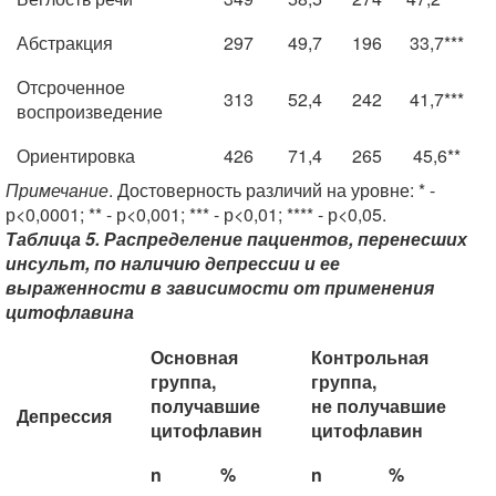
Абстракция
297
49,7
196
33,7***
Отсроченное
313
52,4
242
41,7***
воспроизведение
Ориентировка
426
71,4
265
45,6**
Примечание
. Достоверность различий на уровне: * -
р<0,0001; ** - р<0,001; *** - р<0,01; **** - р<0,05.
Таблица 5. Распределение пациентов, перенесших
инсульт, по наличию депрессии и ее
выраженности в зависимости от применения
цитофлавина
Основная
Контрольная
группа,
группа,
получавшие
не получавшие
Депрессия
цитофлавин
цитофлавин
n
%
n
%