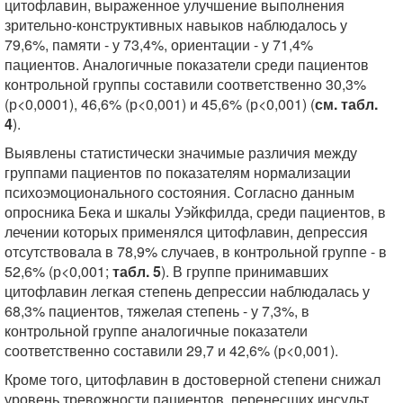
цитофлавин, выраженное улучшение выполнения
зрительно-конструктивных навыков наблюдалось у
79,6%, памяти - у 73,4%, ориентации - у 71,4%
пациентов. Аналогичные показатели среди пациентов
контрольной группы составили соответственно 30,3%
(р<0,0001), 46,6% (р<0,001) и 45,6% (р<0,001) (
см. табл.
4
).
Выявлены статистически значимые различия между
группами пациентов по показателям нормализации
психоэмоционального состояния. Согласно данным
опросника Бека и шкалы Уэйкфилда, среди пациентов, в
лечении которых применялся цитофлавин, депрессия
отсутствовала в 78,9% случаев, в контрольной группе - в
52,6% (р<0,001;
табл. 5
). В группе принимавших
цитофлавин легкая степень депрессии наблюдалась у
68,3% пациентов, тяжелая степень - у 7,3%, в
контрольной группе аналогичные показатели
соответственно составили 29,7 и 42,6% (р<0,001).
Кроме того, цитофлавин в достоверной степени снижал
уровень тревожности пациентов, перенесших инсульт.