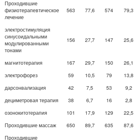
Проходившие
физиотерапевтическое
563
77,6
574
79,3
лечение
электростимуляция
синусоидальными
156
27,7
147
25,6
модулированными
тонами
магнитотерапия
167
29,7
150
26,1
электрофорез
59
10,5
79
13,8
дарсонвализация
42
7,5
53
9,2
дециметровая терапия
38
6,7
16
2,8
озонокитотерапия
101
17,9
129
22,5
Проходившие массаж
650
89,7
635
87,6
Проходившие