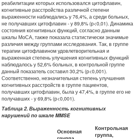
реабилитации которых использовался цитофлавин,
когнитивные расстройства различной степени
выраженности наблюдались у 76,4%, а среди больных,
не получавших цитофлавин - у 89,8% (р<0,01). Динамика
состояния когнитивных функций, согласно данным
шкалы МоСА, также показала статистически значимые
различия между группами исследования. Так, в группе
терапии цитофлавином удовлетворительная и
выраженная степень улучшения когнитивных функций
наблюдалось у 52,6% больных, в контрольной группе
данный показатель составил 30,2% (р<0,001).
Соответственно, незначительная степень улучшения
когнитивных расстройств в группе пациентов,
получавших цитофлавин, была у 47,4%, в группе его не
получавших - у 69,8% (р<0,001).
Таблица 2. Выраженность когнитивных
нарушений по шкале MMSE
Контрольная
Основная
группа,
группа,