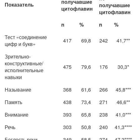
получавшие
Показатель
получавшие
цитофлавин
цитофлавин
n
%
n
%
Тест «соединение
417
69,8
242
41,7**
цифр и букв»
Зрительно-
конструктивные/
475
79,6
176
30,3*
исполнительные
навыки
Называние
368
61,6
266
45,8***
Память
438
73,4
271
46,6**
Внимание
393
65,8
238
41,0***
Речь
303
50,8
240
41,3****
Беглость речи
349
58,5
274
47,2****