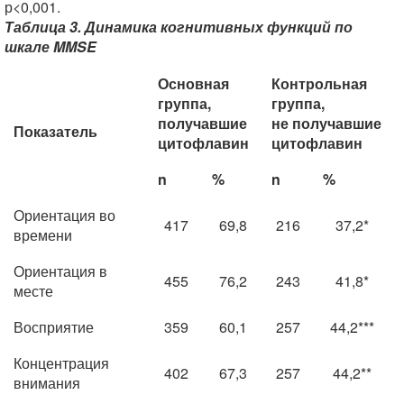
р<0,001.
Таблица 3. Динамика когнитивных функций по
шкале MMSE
Основная
Контрольная
группа,
группа,
получавшие
не получавшие
Показатель
цитофлавин
цитофлавин
n
%
n
%
Ориентация во
417
69,8
216
37,2*
времени
Ориентация в
455
76,2
243
41,8*
месте
Восприятие
359
60,1
257
44,2***
Концентрация
402
67,3
257
44,2**
внимания