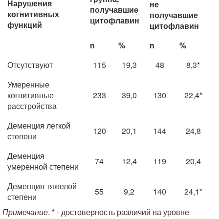
Нарушения
не
получавшие
когнитивных
получавшие
цитофлавин
функций
цитофлавин
n
%
n
%
Отсутствуют
115
19,3
48
8,3*
Умеренные
когнитивные
233
39,0
130
22,4*
расстройства
Деменция легкой
120
20,1
144
24,8
степени
Деменция
74
12,4
119
20,4
умеренной степени
Деменция тяжелой
55
9,2
140
24,1*
степени
Примечание
. * - достоверность различий на уровне