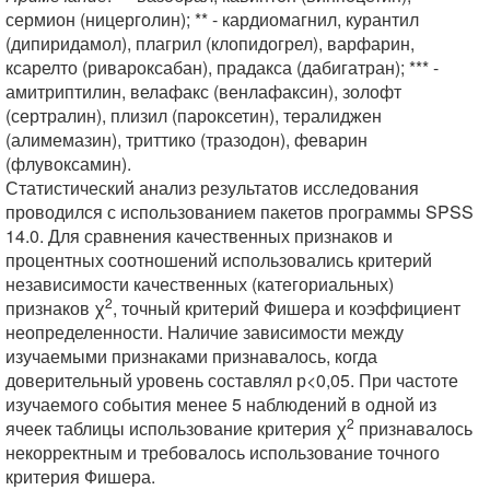
сермион (ницерголин); ** - кардиомагнил, курантил
(дипиридамол), плагрил (клопидогрел), варфарин,
ксарелто (ривароксабан), прадакса (дабигатран); *** -
амитриптилин, велафакс (венлафаксин), золофт
(сертралин), плизил (пароксетин), тералиджен
(алимемазин), триттико (тразодон), феварин
(флувоксамин).
Статистический анализ результатов исследования
проводился с использованием пакетов программы SPSS
14.0. Для сравнения качественных признаков и
процентных соотношений использовались критерий
независимости качественных (категориальных)
2
признаков χ
, точный критерий Фишера и коэффициент
неопределенности. Наличие зависимости между
изучаемыми признаками признавалось, когда
доверительный уровень составлял р<0,05. При частоте
изучаемого события менее 5 наблюдений в одной из
2
ячеек таблицы использование критерия χ
признавалось
некорректным и требовалось использование точного
критерия Фишера.