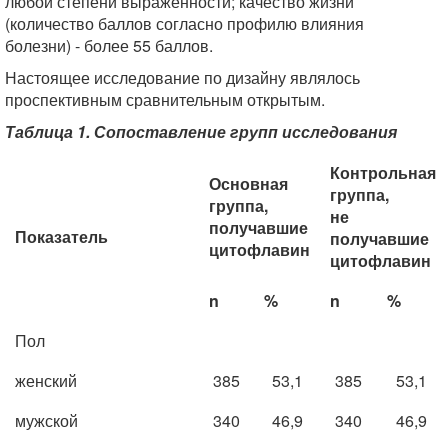
любой степени выраженности; качество жизни
(количество баллов согласно профилю влияния
болезни) - более 55 баллов.
Настоящее исследование по дизайну являлось
проспективным сравнительным открытым.
Таблица 1. Сопоставление групп исследования
Контрольная
Основная
группа,
группа,
не
получавшие
Показатель
получавшие
цитофлавин
цитофлавин
n
%
n
%
Пол
женский
385
53,1
385
53,1
мужской
340
46,9
340
46,9