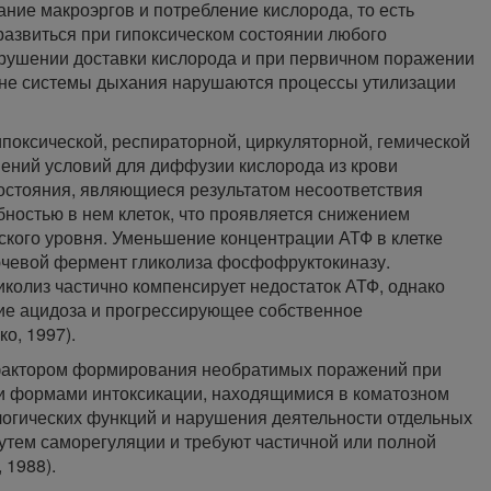
ие макроэргов и потребление кислорода, то есть
развиться при гипоксическом состоянии любого
рушении доставки кислорода и при первичном поражении
вене системы дыхания нарушаются процессы утилизации
ипоксической, респираторной, циркуляторной, гемической
нений условий для диффузии кислорода из крови
состояния, являющиеся результатом несоответствия
бностью в нем клеток, что проявляется снижением
ского уровня. Уменьшение концентрации АТФ в клетке
ючевой фермент гликолиза фосфофруктокиназу.
колиз частично компенсирует недостаток АТФ, однако
тие ацидоза и прогрессирующее собственное
о, 1997).
 фактором формирования необратимых поражений при
ми формами интоксикации, находящимися в коматозном
логических функций и нарушения деятельности отдельных
путем саморегуляции и требуют частичной или полной
 1988).