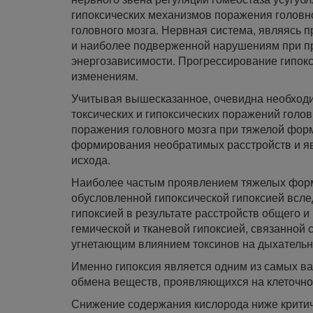
гипоксических механизмов поражения головн
головного мозга. Нервная система, являясь 
и наиболее подверженной нарушениям при пр
энергозависимости. Прогрессирование гипок
изменениям.
Учитывая вышесказанное, очевидна необход
токсических и гипоксических поражений голов
поражения головного мозга при тяжелой фор
формирования необратимых расстройств и яв
исхода.
Наиболее частым проявлением тяжелых форм 
обусловленной гипоксической гипоксией всл
гипоксией в результате расстройств общего 
гемической и тканевой гипоксией, связанной
угнетающим влиянием токсинов на дыхатель
Именно гипоксия является одним из самых в
обмена веществ, проявляющихся на клеточно
Снижение содержания кислорода ниже критич