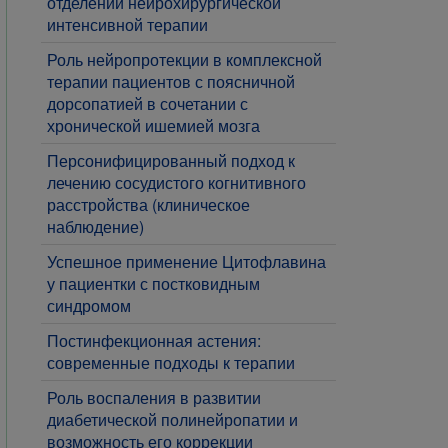
отделений нейрохирургической
интенсивной терапии
Роль нейропротекции в комплексной
терапии пациентов с поясничной
дорсопатией в сочетании с
хронической ишемией мозга
Персонифицированный подход к
лечению сосудистого когнитивного
расстройства (клиническое
наблюдение)
​Успешное применение Цитофлавина
у пациентки с постковидным
синдромом
Постинфекционная астения:
современные подходы к терапии
​Роль воспаления в развитии
диабетической полинейропатии и
возможность его коррекции