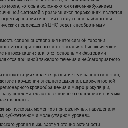
ого мозга, которые осложняются отеком-набуханием
причинной системой в развившихся поражениях, является
огрессировании гипоксии в силу своей наибольшей
сических повреждений ЦНС ведет к необратимым
имость совершенствования интенсивной терапии
ного мозга при тяжелых интоксикациях. Гипоксические
ме интоксикации являются основными факторами
ляются причиной тяжелого течения и неблагоприятного
интоксикации является развитие смешанной гипоксии,
едствие нарушения внешнего дыхания, циркуляторной
и регионарного кровообращения и микроциркуляции,
 с нарушениями кислотно-основного состояния и прямым
ные ферменты.
ажных пусковых моментов при различных нарушениях
м, субклеточном и молекулярном уровнях.
еского уровня вызывает угнетение активности