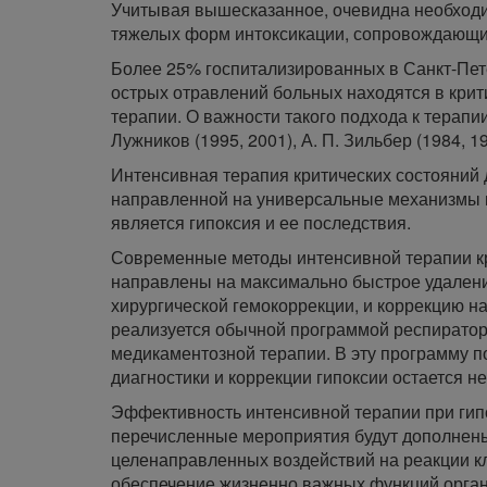
Учитывая вышесказанное, очевидна необход
тяжелых форм интоксикации, сопровождающих
Более 25% госпитализированных в Санкт-Пет
острых отравлений больных находятся в крити
терапии. О важности такого подхода к терапи
Лужников (1995, 2001), А. П. Зильбер (1984, 199
Интенсивная терапия критических состояний д
направленной на универсальные механизмы п
является гипоксия и ее последствия.
Современные методы интенсивной терапии кр
направлены на максимально быстрое удаление
хирургической гемокоррекции, и коррекцию на
реализуется обычной программой респиратор
медикаментозной терапии. В эту программу п
диагностики и коррекции гипоксии остается н
Эффективность интенсивной терапии при гип
перечисленные мероприятия будут дополнены
целенаправленных воздействий на реакции к
обеспечение жизненно важных функций орган