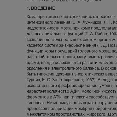
1. ВВЕДЕНИЕ
Кома при тяжелых интоксикациях относится к
интенсивного лечения (Е. А. Лужников, Л. Г. К
недостаточности мозга при коме предполагает
для всех витальных функций (Г. А. Рябов, 199
сознания деятельность всех систем организма
касается систем жизнеобеспечения (Г. Д. Нови
функции коры полушарий головного мозга, по
расстройствам сознания, могут иметь разли
ядами, всегда осложняются развитием смеша
окисления и электролитного баланса. В осно
быть гипоксия, дефицит энергетических вещест
Гурвич, Е. С. Золотокрылина, 1987). Вследст
окислительного фосфорилирования, уменьша
нарастает количество АДФ, молочной кислоты
ферментов и АТФ при гипоксии способствует
синапсах. Не меньшую роль играют нарушени
процессов поляризации мембран нейроцитов,
межклеточном пространствах, жирового, азот