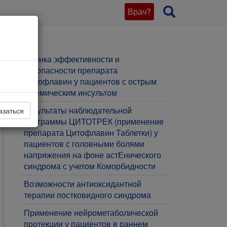
Врач?
Оценка эффективности и
безопасности препарата
Цитофлавин у пациентов с острым
ишемическим инсультом
Результаты наблюдательной
азаться
программы ЦИТОТРЕК (применение
препарата Цитофлавин Таблетки) у
пациентов с головными болями
напряжения на фоне астЕнического
синдрома с учетом Коморбидности
Возможности антиоксидантной
терапии постковидного синдрома
Применение нейрометаболической
протекции у пациентов в раннем