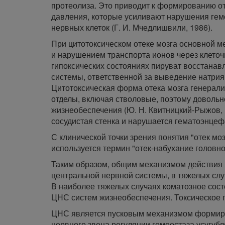
протеолиза. Это приводит к формированию о
давления, которые усиливают нарушения гем
нервных клеток (Г. И. Мчедлишвили, 1986).
При цитотоксическом отеке мозга основной м
и нарушением транспорта ионов через клеточны
гипоксических состояниях пируват восстанавл
системы, ответственной за выведение натрия 
Цитотоксическая форма отека мозга генерали
отделы, включая стволовые, поэтому доволь
жизнеобеспечения (Ю. Н. Квитницкий-Рыжов, 
сосудистая стенка и нарушается гематоэнцефал
С клинической точки зрения понятия "отек моз
используется термин "отек-набухание головного
Таким образом, общим механизмом действия 
центральной нервной системы, в тяжелых сл
В наиболее тяжелых случаях коматозное со
ЦНС систем жизнеобеспечения. Токсическое
ЦНС является пусковым механизмом формир
нервного звена регуляции гомеостаза усугуб