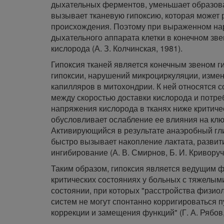
дыхательных ферментов, уменьшает образован
вызывает тканевую гипоксию, которая может 
происхождения. Поэтому при выраженном на
дыхательного аппарата клетки в конечном з
кислорода (А. З. Колчинская, 1981).
Гипоксия тканей является конечным звеном г
гипоксии, нарушений микроциркуляции, изме
капилляров в митохондрии. К ней относятся 
между скоростью доставки кислорода и потре
напряжения кислорода в тканях ниже критиче
обусловливает ослабление ее влияния на кл
Активирующийся в результате анаэробный гли
быстро вызывает накопление лактата, разви
ингибирование (А. В. Смирнов, Б. И. Криворучк
Таким образом, гипоксия является ведущим
критических состояниях у больных с тяжелы
состоянии, при которых "расстройства физио
систем не могут спонтанно корригироваться 
коррекции и замещения функций" (Г. А. Рябов,