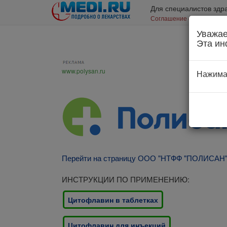
Для специалистов здр
Соглашение об использо
Уважае
Эта ин
www.polysan.ru
Нажима
Перейти на страницу ООО "НТФФ "ПОЛИСАН
ИНСТРУКЦИИ ПО ПРИМЕНЕНИЮ:
Цитофлавин в таблетках
Цитофлавин для инъекций