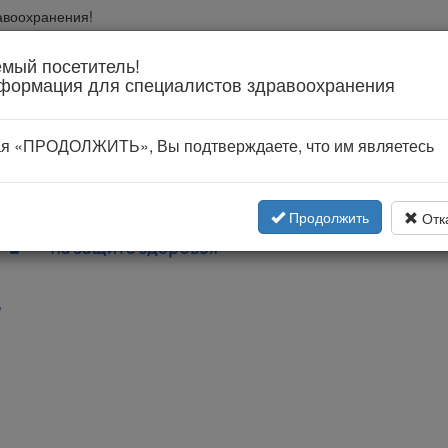
авоохранения!
вании
мый посетитель!
формация для специалистов здравоохранения
я «ПРОДОЛЖИТЬ», Вы подтверждаете, что им являетесь
Продолжить
Отк
"