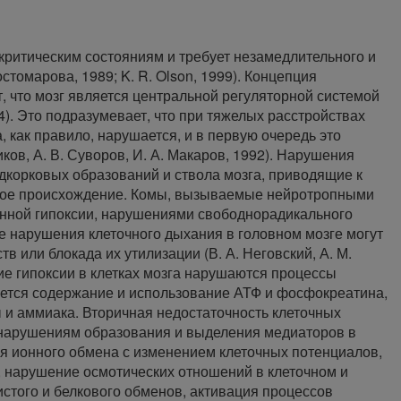
 критическим состояниям и требует незамедлительного и
остомарова, 1989; K. R. Olson, 1999). Концепция
, что мозг является центральной регуляторной системой
4). Это подразумевает, что при тяжелых расстройствах
, как правило, нарушается, и в первую очередь это
ков, А. В. Суворов, И. А. Макаров, 1992). Нарушения
дкорковых образований и ствола мозга, приводящие к
чное происхождение. Комы, вызываемые нейротропными
нной гипоксии, нарушениями свободнорадикального
ве нарушения клеточного дыхания в головном мозге могут
в или блокада их утилизации (В. А. Неговский, А. М.
вие гипоксии в клетках мозга нарушаются процессы
ется содержание и использование АТФ и фосфокреатина,
 и аммиака. Вторичная недостаточность клеточных
 нарушениям образования и выделения медиаторов в
я ионного обмена с изменением клеточных потенциалов,
 нарушение осмотических отношений в клеточном и
истого и белкового обменов, активация процессов