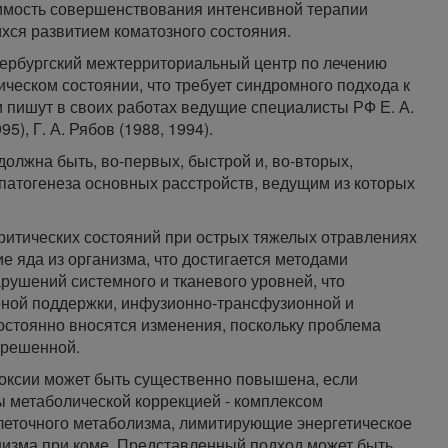
имость совершенствования интенсивной терапии
ся развитием коматозного состояния.
ербургский межтерриториальный центр по лечению
ческом состоянии, что требует синдромного подхода к
и пишут в своих работах ведущие специалисты РФ Е. А.
5), Г. А. Рябов (1988, 1994).
олжна быть, во-первых, быстрой и, во-вторых,
атогенеза основных расстройств, ведущим из которых
итических состояний при острых тяжелых отравлениях
 яда из организма, что достигается методами
рушений системного и тканевого уровней, что
ной поддержки, инфузионно-трансфузионной и
остоянно вносятся изменения, поскольку проблема
ерешенной.
оксии может быть существенно повышена, если
 метаболической коррекцией - комплексом
леточного метаболизма, лимитирующие энергетическое
изма при коме. Представленный подход может быть