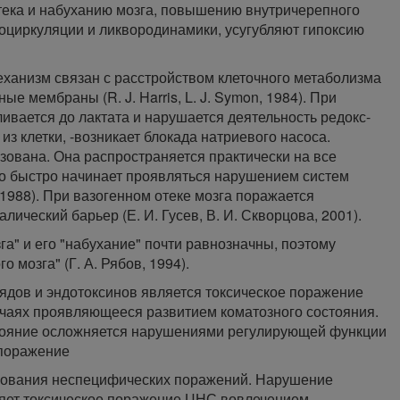
тека и набуханию мозга, повышению внутричерепного
оциркуляции и ликвородинамики, усугубляют гипоксию
еханизм связан с расстройством клеточного метаболизма
е мембраны (R. J. Harris, L. J. Symon, 1984). При
ивается до лактата и нарушается деятельность редокс-
из клетки, -возникает блокада натриевого насоса.
зована. Она распространяется практически на все
но быстро начинает проявляться нарушением систем
1988). При вазогенном отеке мозга поражается
ический барьер (Е. И. Гусев, В. И. Скворцова, 2001).
га" и его "набухание" почти равнозначны, поэтому
 мозга" (Г. А. Рябов, 1994).
ядов и эндотоксинов является токсическое поражение
учаях проявляющееся развитием коматозного состояния.
стояние осложняется нарушениями регулирующей функции
 поражение
ования неспецифических поражений. Нарушение
ляет токсическое поражение ЦНС вовлечением