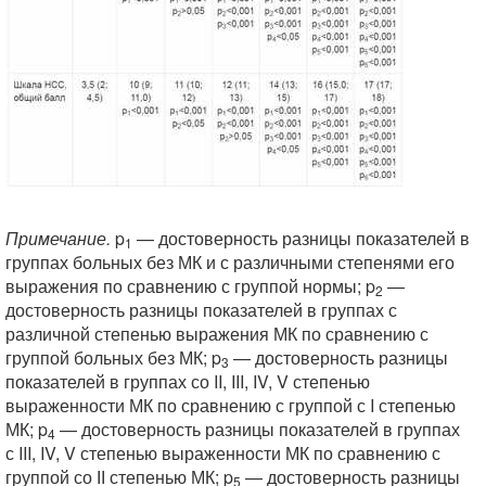
Примечание.
p
— достоверность разницы показателей в
1
группах больных без МК и с различными степенями его
выражения по сравнению с группой нормы; p
—
2
достоверность разницы показателей в группах с
различной степенью выражения МК по сравнению с
группой больных без МК; p
— достоверность разницы
3
показателей в группах со II, III, IV, V степенью
выраженности МК по сравнению с группой с I степенью
МК; p
— достоверность разницы показателей в группах
4
с III, IV, V степенью выраженности МК по сравнению с
группой со ІІ степенью МК; p
— достоверность разницы
5