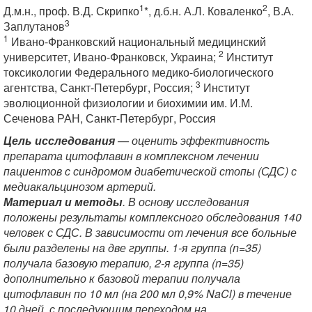
1
2
Д.м.н., проф. В.Д. Скрипко
*, д.б.н. А.Л. Коваленко
, В.А.
3
Заплутанов
1
Ивано-Франковский национальный медицинский
2
университет, Ивано-Франковск, Украина;
Институт
токсикологии Федерального медико-биологического
3
агентства, Санкт-Петербург, Россия;
Институт
эволюционной физиологии и биохимии им. И.М.
Сеченова РАН, Санкт-Петербург, Россия
Цель исследования
— оценить эффективность
препарата цитофлавин в комплексном лечении
пациентов с синдромом диабетической стопы (СДС) с
медиакальцинозом артерий.
Материал и методы
. В основу исследования
положены результаты комплексного обследования 140
человек с СДС. В зависимости от лечения все больные
были разделены на две группы. 1-я группа (n=35)
получала базовую терапию, 2-я группа (n=35)
дополнительно к базовой терапии получала
цитофлавин по 10 мл (на 200 мл 0,9% NaCl) в течение
10 дней, с последующим переходом на