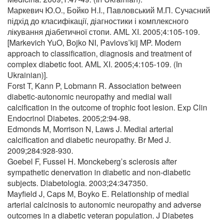
Маркевич Ю.О., Бойко Н.І., Павловський М.П. Сучасний
підхід до класифікації, діагностики і комплексного
лікування діабетичної стопи. AМL ХІ. 2005;4:105-109.
[Markevich YuO, Bojko NІ, Pavlovs’kij MP. Modern
approach to classification, diagnosis and treatment of
complex diabetic foot. AМL ХІ. 2005;4:105-109. (In
Ukrainian)].
Forst T, Kann P, Lobmann R. Association between
diabetic-autonomic neuropathy and medial wall
calcification in the outcome of trophic foot lesion. Exp Clin
Endocrinol Diabetes. 2005;2:94-98.
Edmonds M, Morrison N, Laws J. Medial arterial
calcification and diabetic neuropathy. Br Med J.
2009;284:928-930.
Goebel F, Fussel H. Monckeberg’s sclerosis after
sympathetic denervation in diabetic and non-diabetic
subjects. Diabetologia. 2003;24:347350.
Mayfield J, Caps М, Boyko Е. Relationship of medial
arterial calcinosis to autonomic neuropathy and adverse
outcomes in a diabetic veteran population. J Diabetes