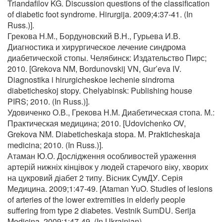
Triandafilov KG. Discussion questions of the classification
of diabetic foot syndrome. Hirurgija. 2009;4:37-41. (In
Russ.)].
Грекова Н.М., Бордуновский В.Н., Гурьева И.В.
Диагностика и хирургическое лечение синдрома
диабетической стопы. Челябинск: Издательство Пирс;
2010. [Grekova NM, Bordunovskij VN, Gur’eva IV.
Diagnostika i hirurgicheskoe lechenie sindroma
diabeticheskoj stopy. Chelyabinsk: Publishing house
PIRS; 2010. (In Russ.)].
Удовиченко О.В., Грекова Н.М. Диабетическая стопа. М.:
Практическая медицина; 2010. [Udovichenko OV,
Grekova NM. Diabeticheskaja stopa. M. Prakticheskaja
medicina; 2010. (In Russ.)].
Атаман Ю.О. Дослідження особливостей ураження
артерій нижніх кінцівок у людей старечого віку, хворих
на цукровий діабет 2 типу. Вісник СумДУ. Серія
Медицина. 2009;1:47-49. [Ataman YuO. Studies of lesions
of arteries of the lower extremities in elderly people
suffering from type 2 diabetes. Vestnik SumDU. Serija
Medicina. 2009;1:47-49. (In Ukrainian).