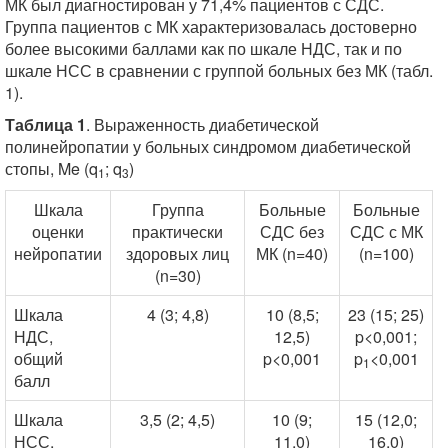
МК был диагностирован у 71,4% пациентов с СДС.
Группа пациентов с МК характеризовалась достоверно
более высокими баллами как по шкале НДС, так и по
шкале НСС в сравнении с группой больных без МК (табл.
1).
Таблица 1
. Выраженность диабетической
полинейропатии у больных синдромом диабетической
стопы, Me (q
; q
)
1
3
Шкала
Группа
Больные
Больные
оценки
практически
СДС без
СДС с МК
нейропатии
здоровых лиц
МК (n=40)
(n=100)
(n=30)
Шкала
4 (3; 4,8)
10 (8,5;
23 (15; 25)
НДС,
12,5)
p<0,001;
общий
p<0,001
p
<0,001
1
балл
Шкала
3,5 (2; 4,5)
10 (9;
15 (12,0;
НСС,
11,0)
16,0)