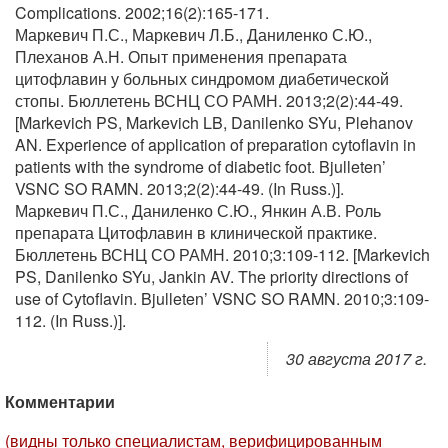
Complications. 2002;16(2):165-171.
Маркевич П.С., Маркевич Л.Б., Даниленко С.Ю.,
Плеханов А.Н. Опыт применения препарата
цитофлавин у больных синдромом диабетической
стопы. Бюллетень ВСНЦ СО РАМН. 2013;2(2):44-49.
[Markevich PS, Markevich LB, Danilenko SYu, Plehanov
AN. Experience of application of preparation cytoflavin in
patients with the syndrome of diabetic foot. Bjulleten’
VSNC SO RAMN. 2013;2(2):44-49. (In Russ.)].
Маркевич П.С., Даниленко С.Ю., Янкин А.В. Роль
препарата Цитофлавин в клинической практике.
Бюллетень ВСНЦ СО РАМН. 2010;3:109-112. [Markevich
PS, Danilenko SYu, Jankin AV. The priority directions of
use of Cytoflavin. Bjulleten’ VSNC SO RAMN. 2010;3:109-
112. (In Russ.)].
30 августа 2017 г.
Комментарии
(видны только специалистам, верифицированным