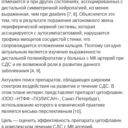
отмечается и при других состояниях, ассоциированных с
дистальной симметричной нейропатией, но менее
выраженная, чем при диабете [7, 8]. Объясняется это
тем, что в результате поражения автономного звена
периферической нервной системы, которая
ассоциируется с аутосимпатэктомией, нарушается
трофика миоцитов сосудистой стенки, что
сопровождается отложением кальция. Поэтому сегодня
актуальным является изучение выраженности
дистальной полинейропатии у больных с МК артерий при
СДС и ее возможной роли в развитии данного
заболевания [4, 9].
Актуален поиск препаратов, обладающих широким
спектром воздействия на развитие и течение СДС. В
этом плане интерес представляет препарат цитофлавин
(ООО «НТФФ «ПОЛИСАН», Санкт-Петербург),
использование которого в клинической практике
является весьма перспективным [10].
Цель — оценить эффективность препарата цитофлавин
в комплексном лечении СДС с МК артерий.