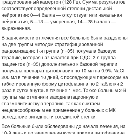
градуированный камертон (128 Гц). Сумма результатов
соответствует определенной степени дистальной
нейропатии: 0—4 балла — отсутствует или начальная
нейропатия, 5—13 — умеренная, 14—28 баллов —
выраженная.
В зависимости от лечения все больные были разделены
на две группы методом стратифицированной
рандомизации: 1-я группа (n=35) получала базовую
терапию, которая назначается при СДС; 2-я группа
пациентов (n=35) дополнительно к базовой терапии
получала препарат цитофлавин по 10 мл на 0,9% NaCl
200 мл в течение 10 дней, с последующим переходом на
таблетированную форму цитофлавина по 2 таблетки 2
раза в сутки внутрь в течение 1 мес. Также больным 2-й
группы мы отменили вазодилатационную и
спазмолитическую терапию, так как считаем
нецелесообразным ее применение у больных с МК
вследствие ригидности сосудистой стенки.
Все больные были обследованы до начала лечения, на
10-й день и по завершении курса приема цитофлавина