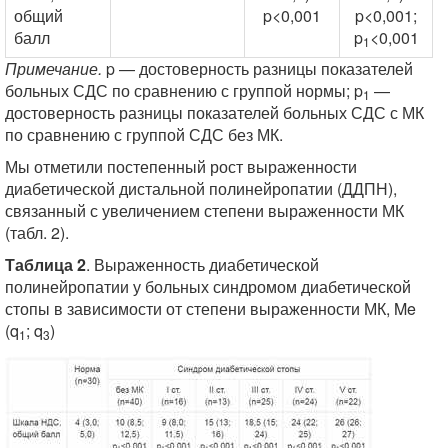
общий
p<0,001
p<0,001;
балл
p
<0,001
1
Примечание.
p — достоверность разницы показателей
больных СДС по сравнению с группой нормы; p
—
1
достоверность разницы показателей больных СДС с МК
по сравнению с группой СДС без МК.
Мы отметили постепенный рост выраженности
диабетической дистальной полинейропатии (ДДПН),
связанный с увеличением степени выраженности МК
(табл. 2).
Таблица 2
. Выраженность диабетической
полинейропатии у больных синдромом диабетической
стопы в зависимости от степени выраженности МК, Me
(q
; q
)
1
3