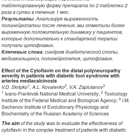
таблетированную форму препарата по 2 таблетки 2
раза в сутки в течение 1 мес.
Результаты
. Анализируя выраженность
полинейропатии после лечения, мы отметили более
выраженную положительную динамику у пациентов,
которые дополнительно к стандартной терапии
получали цитофлавин.
Ключевые слова
: синдром диабетической стопы,
медиакальциноз, полинейропатия, цитофлавин.
Effect of the Cytoflavin on the distal polyneuropathy
severity in patients with diabetic foot syndrome with
arteries mediacalcinosis
1
2
3
V.D. Skripko
, A.L. Kovalenko
, V.A. Zaplutanov
1
2
Ivano-Frankivsk National Medical University;
Toxicology
3
Institute of the Federal Medical and Biological Agency;
I.M.
Sechenov Institute of Evolutionary Physiology and
Biochemistry of the Russian Academy of Sciences
The aim
of the study was to evaluate the effectiveness of
cytoflavin in the complex treatment of patients with diabetic