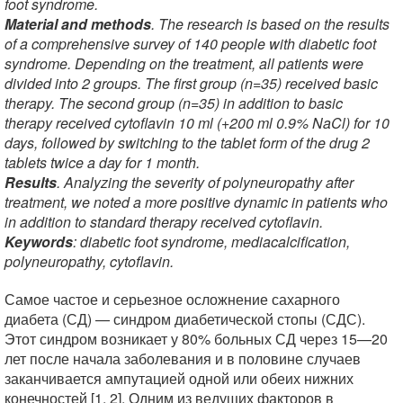
foot syndrome.
Material and methods
. The research is based on the results
of a comprehensive survey of 140 people with diabetic foot
syndrome. Depending on the treatment, all patients were
divided into 2 groups. The first group (n=35) received basic
therapy. The second group (n=35) in addition to basic
therapy received cytoflavin 10 ml (+200 ml 0.9% NaCl) for 10
days, followed by switching to the tablet form of the drug 2
tablets twice a day for 1 month.
Results
. Analyzing the severity of polyneuropathy after
treatment, we noted a more positive dynamic in patients who
in addition to standard therapy received cytoflavin.
Keywords
: diabetic foot syndrome, mediacalcification,
polyneuropathy, cytoflavin.
Самое частое и серьезное осложнение сахарного
диабета (СД) — синдром диабетической стопы (СДС).
Этот синдром возникает у 80% больных СД через 15—20
лет после начала заболевания и в половине случаев
заканчивается ампутацией одной или обеих нижних
конечностей [1, 2]. Одним из ведущих факторов в