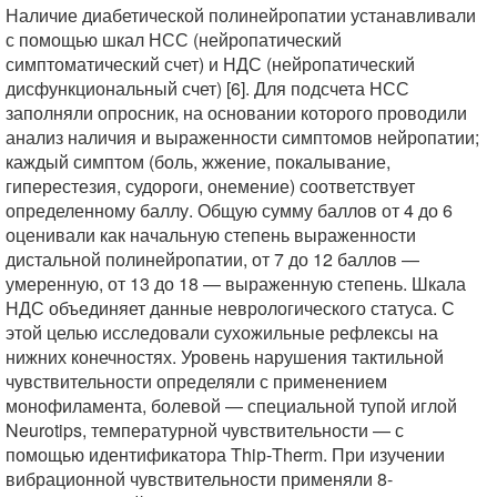
Наличие диабетической полинейропатии устанавливали
с помощью шкал НСС (нейропатический
симптоматический счет) и НДС (нейропатический
дисфункциональный счет) [6]. Для подсчета НСС
заполняли опросник, на основании которого проводили
анализ наличия и выраженности симптомов нейропатии;
каждый симптом (боль, жжение, покалывание,
гиперестезия, судороги, онемение) соответствует
определенному баллу. Общую сумму баллов от 4 до 6
оценивали как начальную степень выраженности
дистальной полинейропатии, от 7 до 12 баллов —
умеренную, от 13 до 18 — выраженную степень. Шкала
НДС объединяет данные неврологического статуса. С
этой целью исследовали сухожильные рефлексы на
нижних конечностях. Уровень нарушения тактильной
чувствительности определяли с применением
монофиламента, болевой — специальной тупой иглой
Neurotips, температурной чувствительности — с
помощью идентификатора Thiр-Therm. При изучении
вибрационной чувствительности применяли 8-