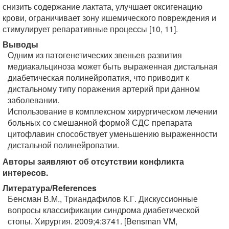
снизить содержание лактата, улучшает оксигенацию
крови, ограничивает зону ишемического повреждения и
стимулирует репаративные процессы [10, 11].
Выводы
Одним из патогенетических звеньев развития
медиакальциноза может быть выраженная дистальная
диабетическая полинейропатия, что приводит к
дистальному типу поражения артерий при данном
заболевании.
Использование в комплексном хирургическом лечении
больных со смешанной формой СДС препарата
цитофлавин способствует уменьшению выраженности
дистальной полинейропатии.
Авторы заявляют об отсутствии конфликта
интересов.
Литература/References
Бенсман В.М., Триандафилов К.Г. Дискуссионные
вопросы классификации синдрома диабетической
стопы. Хирургия. 2009;4:3741. [Bensman VM,