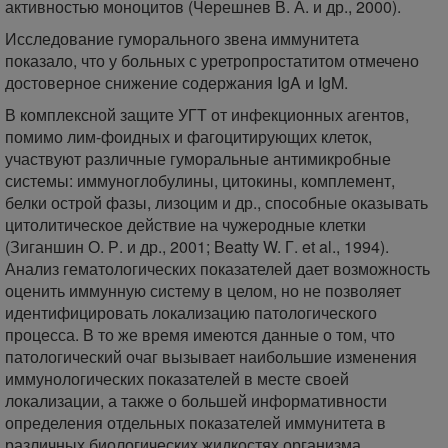
активностью моноцитов (Черешнев В. А. и др., 2000).
Исследование гуморального звена иммунитета
показало, что у больных с уретропростатитом отмечено
достоверное снижение содержания IgA и IgM.
В комплексной защите УГТ от инфекционных агентов,
помимо лим-фоидных и фагоцитирующих клеток,
участвуют различные гуморальные антимикробные
системы: иммуноглобулины, цитокины, комплемент,
белки острой фазы, лизоцим и др., способные оказывать
цитолитическое действие на чужеродные клетки
(Зиганшин О. Р. и др., 2001; Beatty W. Г. et al., 1994).
Анализ гематологических показателей дает возможность
оценить иммунную систему в целом, но не позволяет
идентифицировать локализацию патологического
процесса. В то же время имеются данные о том, что
патологический очаг вызывает наибольшие изменения
иммунологических показателей в месте своей
локализации, а также о большей информативности
определения отдельных показателей иммунитета в
различных биологических жидкостях организма