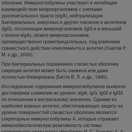
оболочек. Иммуноглобулины участвуют в ингибиции
взаимодействия микроорганизмов с клетками
урогенитального тракта (slgA), нейтрализации
бактериальных, вирусных и других токсинов и антигенов
(IgG), опсонизации микроорганизмов (IgG и в меньшей
степени slgA), лизисе микроорганизмов,
преимущественно грамотрицательных, под влиянием
совместного действия комплемента и антител (Хаитов Р.
М. и др., 2000).
При бактериальных поражениях слизистых оболочек
секреция антител может быть снижена или даже
полностью блокирована (Битти В. Л. и др., 1995).
Исследование содержания иммуноглобулинов выявило
достоверное снижение их уровня: slgA, IgG, IgGl и IgG3
по отношению к контрольному значению. Одними из
наиболее важных антител, обеспечивающих защиту на
уровне поверхностей слизистых оболочек являются
секреторные иммуноглобулины А, которые отражают
иммунобиологическую реактивность системы
секреторного иммунитета (Фрейдлин И. С, Тотолян А. А.,