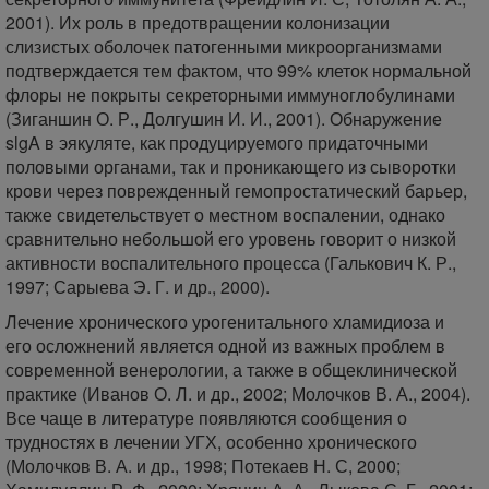
2001). Их роль в предотвращении колонизации
слизистых оболочек патогенными микроорганизмами
подтверждается тем фактом, что 99% клеток нормальной
флоры не покрыты секреторными иммуноглобулинами
(Зиганшин О. Р., Долгушин И. И., 2001). Обнаружение
slgA в эякуляте, как продуцируемого придаточными
половыми органами, так и проникающего из сыворотки
крови через поврежденный гемопростатический барьер,
также свидетельствует о местном воспалении, однако
сравнительно небольшой его уровень говорит о низкой
активности воспалительного процесса (Галькович К. Р.,
1997; Сарыева Э. Г. и др., 2000).
Лечение хронического урогенитального хламидиоза и
его осложнений является одной из важных проблем в
современной венерологии, а также в общеклинической
практике (Иванов О. Л. и др., 2002; Молочков В. А., 2004).
Все чаще в литературе появляются сообщения о
трудностях в лечении УГХ, особенно хронического
(Молочков В. А. и др., 1998; Потекаев Н. С, 2000;