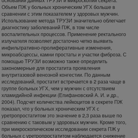
основании данных ТРУЗИ и микроскопии секрета.
Объем ПЖ у больных хроническим УГХ больше в
сравнении с этим показателем у здоровых мужчин.
Использование метода ТРУЗИ значительно облегчает
диагностику заболеваний ПЖ, в том числе
воспалительных процессов. Применение ректального
излучателя позволяет достаточно четко выявить
инфильтративно-пролиферативные изменения,
микроабсцессы, камни простаты и участки фиброза. С
помощью ТРУЗИ возможно также определить
закономерные для простатита проявления
внутритазовой венозной конгестии. По данным
исследований, простатит встречается в 2 раза чаще в
группе больных УГХ, чем у мужчин с отсутствием
хламидийной инфекции (Епифановский А. И. и др.,
2004). Подсчет количества лейкоцитов в секрете ПЖ
показал, что у больных хроническим УГХ с
уретропростатитом это значение в 2,3 раза выше по
сравнению с таковым у здоровых мужчин. Кроме того,
при микроскопическом исследовании секрета ПЖ у
больных с уретропростатитом наблюдается снижение