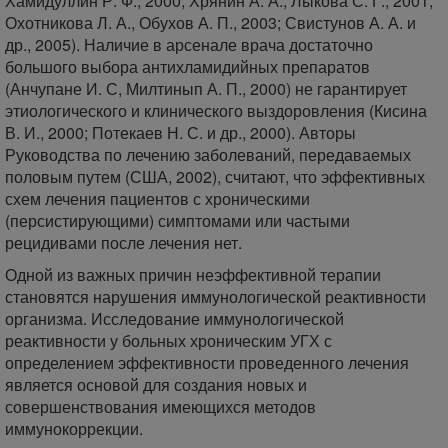
Хамидуллин Р. Ф., 2000; Хрянин А. А., Лыкова С. Г., 2001;
Охотникова Л. А., Обухов А. П., 2003; Свистунов А. А. и
др., 2005). Наличие в арсенале врача достаточно
большого выбора антихламидийных препаратов
(Анчупане И. С, Милтинып А. П., 2000) не гарантирует
этиологического и клинического выздоровления (Кисина
В. И., 2000; Потекаев Н. С. и др., 2000). Авторы
Руководства по лечению заболеваний, передаваемых
половым путем (США, 2002), считают, что эффективных
схем лечения пациентов с хроническими
(персистирующими) симптомами или частыми
рецидивами после лечения нет.
Одной из важных причин неэффективной терапии
становятся нарушения иммунологической реактивности
организма. Исследование иммунологической
реактивности у больных хроническим УГХ с
определением эффективности проведенного лечения
является основой для создания новых и
совершенствования имеющихся методов
иммунокоррекции.