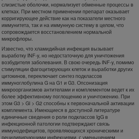
слизистые оболочки, нормализует обменные процессы в
клетках. При местном применении препарат оказывает
корригирующее действие как на показатели местного
иммунитета, так и на иммунную систему в целом, что
сопровождается восстановлением нормальной
микрофлоры.
Известно, что хламидийная инфекция вызывает
выработку INF-y, но недостаточную для уничтожения
возбудителя заболевания. В свою очередь INF-y, помимо
стимуляции фагоцитирующих клеток и выработки других
цитокинов, переключает синтез подклассов
иммуноглобулина G на G1 и G3. Опсонизация
микроорганизмов антителами и комплементом ведет к их
более эффективному поглощению и уничтожению. При
этом G3 > Gl > G2 способны к первоначальной активации
комплемента. Имеющиеся в доступной литературе
единичные сведения о роли подклассов IgG в
инфекционной патологии подтверждают связь
иммунодефицитов, проявляющихся хроническими и
рецидивирующими инфекциями, с уменьшением