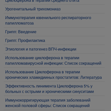
Циклоферона в терапии среднего отита
Урогенитальный трихомониаз
Иммунотерапия ювенильного респираторного
папилломатоза
Грипп: Введение
Грипп: Профилактика
Этиология и патогенез ВПЧ-инфекции
Использование циклоферона в терапии
папилломавирусной инфекции: Список сокращений
Использование Циклоферона в терапии
хронических хламидииных простатитов: Литература
Эффективность линимента Циклоферона 5% у
больных с острыми и хроническими синуситами
Иммунокорригирующая терапия заболеваний
женской половой сферы: Список сокращений