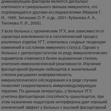
доминирующим фактором является дисбаланс
клеточного и гуморального звеньев иммунитета, что
подтверждается другими исследователями (Мавров Г.
И., 1995; Зиганшин О. Р. и др., 2001; Кубанова А. А.,
Тихонова Л. И., 2005).
У всех больных с хроническим УГХ, вне зависимости от
характера вовлеченности в патологический процесс
различных отделов УГТ, отмечались сходные тенденции
изменений в состоянии иммунного статуса. Однако у
больных с уретропростатитом по ряду иммунологических
параметров отмечается более выраженная степень
угнетения иммунологической реактивности. Изучение
фагоцитарной функции лейкоцитов в значительной
степени расширяет информативность
иммунологического обследования и в ряде случаев
позволяет скорректировать иммуномодулирующую
терапию. По данным литературы, у больных УГХ
угнетена фагоцитарная способность гранулоцитов, при
этом назначение индукторов интерферона дает хороший
клинический эффект у больных с высокой фагоцитарной