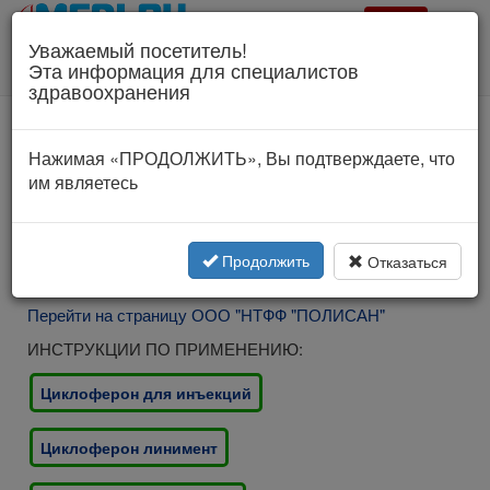
Врач?
Уважаемый посетитель!
Для специалистов здравоохранения!
Эта информация для специалистов
Соглашение об использовании
здравоохранения
www.polysan.ru
Нажимая «ПРОДОЛЖИТЬ», Вы подтверждаете, что
им являетесь
Продолжить
Отказаться
Перейти на страницу ООО "НТФФ "ПОЛИСАН"
ИНСТРУКЦИИ ПО ПРИМЕНЕНИЮ:
Циклоферон для инъекций
Циклоферон линимент