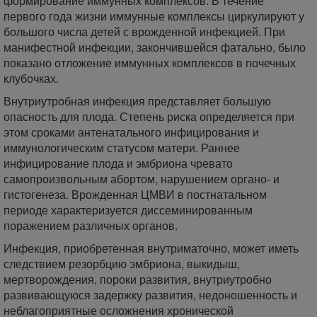
формирование иммунных комплексов. В течение
первого года жизни иммунные комплексы циркулируют у
большого числа детей с врожденной инфекцией. При
манифестной инфекции, закончившейся фатально, было
показано отложение иммунных комплексов в почечных
клубочках.
Внутриутробная инфекция представляет большую
опасность для плода. Степень риска определяется при
этом сроками антенатального инфицирования и
иммунологическим статусом матери. Раннее
инфицирование плода и эмбриона чревато
самопроизвольным абортом, нарушением органо- и
гистогенеза. Врожденная ЦМВИ в постнатальном
периоде характеризуется диссеминированным
поражением различных органов.
Инфекция, приобретенная внутриматочно, может иметь
следствием резорбцию эмбриона, выкидыш,
мертворождения, пороки развития, внутриутробно
развивающуюся задержку развития, недоношенность и
неблагоприятные осложнения хронической