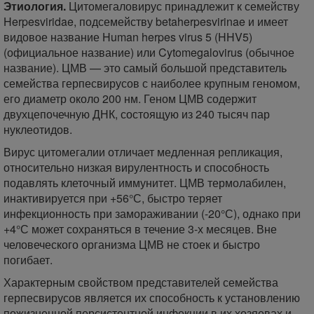
Этиология.
Цитомегаловирус принадлежит к семейству
Herpesviridae, подсемейству betaherpesvirinae и имеет
видовое название Human herpes virus 5 (HHV5)
(официальное название) или Cytomegalovirus (обычное
название). ЦМВ — это самый большой представитель
семейства герпесвирусов с наиболее крупным геномом,
его диаметр около 200 нм. Геном ЦМВ содержит
двухцепочечную ДНК, состоящую из 240 тысяч пар
нуклеотидов.
Вирус цитомегалии отличает медленная репликация,
относительно низкая вирулентность и способность
подавлять клеточный иммунитет. ЦМВ термолабилен,
инактивируется при +56°С, быстро теряет
инфекционность при замораживании (-20°С), однако при
+4°С может сохраняться в течение 3-х месяцев. Вне
человеческого организма ЦМВ не стоек и быстро
погибает.
Характерным свойством представителей семейства
герпесвирусов является их способность к установлению
пожизненной персистентной инфекции в их хозяевах и