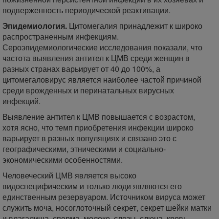
подверженность периодической реактивации.
Эпидемиология.
Цитомегалия принадлежит к широко
распространенным инфекциям.
Сероэпидемиологические исследования показали, что
частота выявления антител к ЦМВ среди женщин в
разных странах варьирует от 40 до 100%, а
цитомегаловирус является наиболее частой причиной
среди врожденных и перинатальных вирусных
инфекций.
Выявление антител к ЦМВ повышается с возрастом,
хотя ясно, что темп приобретения инфекции широко
варьирует в разных популяциях и связано это с
географическими, этническими и социально-
экономическими особенностями.
Человеческий ЦМВ является высоко
видоспецифическим и только люди являются его
единственным резервуаром. Источником вируса может
служить моча, носоглоточный секрет, секрет шейки матки
и влагалища, сперма, молоко, слезы, слюна, кровь.