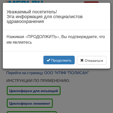
Врач?
Уважаемый посетитель!
Для специалистов здравоохранения!
Эта информация для специалистов
Соглашение об использовании
здравоохранения
www.polysan.ru
Нажимая «ПРОДОЛЖИТЬ», Вы подтверждаете, что
им являетесь
Продолжить
Отказаться
Перейти на страницу ООО "НТФФ "ПОЛИСАН"
ИНСТРУКЦИИ ПО ПРИМЕНЕНИЮ:
Циклоферон для инъекций
Циклоферон линимент