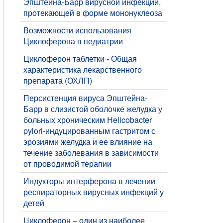
Эпштейна-Барр вирусной инфекции,
протекающей в форме мононуклеоза
Возможности использования
Циклоферона в педиатрии
Циклоферон таблетки - Общая
характеристика лекарственного
препарата (ОХЛП)
Персистенция вируса Эпштейна-
Барр в слизистой оболочке желудка у
больных хроническим Helicobacter
pylori-индуцированным гастритом с
эрозиями желудка и ее влияние на
течение заболевания в зависимости
от проводимой терапии
Индукторы интерферона в лечении
респираторных вирусных инфекций у
детей
Циклоферон – один из наиболее