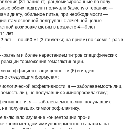
авления (31 пациент), рандомизированные по полу,
льные обеих подгрупп получали базисную терапию —
ами диету, обильное питье, при необходимости —
циентам основной подгруппы с лечебной целью
стной дозировке (детям в возрасте 4—6 лет
11 лет
2 лет — по 450 мг (3 таблетки) на прием) по схеме 1 раз в
.
-кратным и более нарастанием титров специфических
и реакции торможения гемаглютинации.
яли коэффициент защищенности (К) и индекс
гласно следующим формулам:
иологической эффективности;
а
— заболеваемость лиц,
аемость лиц, не получавших химиопрофилактику;
ффективности;
а
— заболеваемость лиц, получавших
, не получавших химиопрофилактику.
 включало изучение концентрации про- и
ке крови методом иммуноферментного анализа на