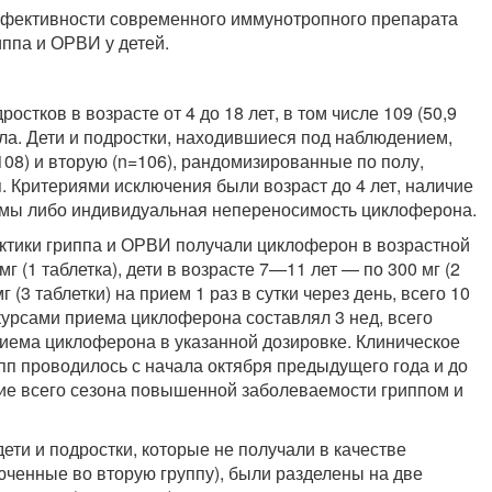
ффективности современного иммунотропного препарата
ппа и ОРВИ у детей.
стков в возрасте от 4 до 18 лет, в том числе 109 (50,9
ола. Дети и подростки, находившиеся под наблюдением,
08) и вторую (n=106), рандомизированные по полу,
. Критериями исключения были возраст до 4 лет, наличие
емы либо индивидуальная непереносимость циклоферона.
тики гриппа и ОРВИ получали циклоферон в возрастной
г (1 таблетка), дети в возрасте 7—11 лет — по 300 мг (2
 (3 таблетки) на прием 1 раз в сутки через день, всего 10
курсами приема циклоферона составлял 3 нед, всего
иема циклоферона в указанной дозировке. Клиническое
п проводилось с начала октября предыдущего года и до
ение всего сезона повышенной заболеваемости гриппом и
ти и подростки, которые не получали в качестве
юченные во вторую группу), были разделены на две