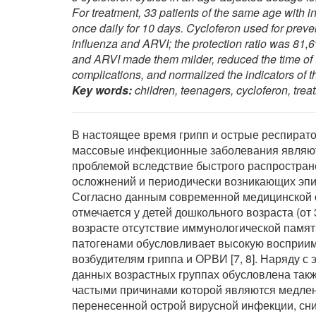
For treatment, 33 patients of the same age with
once daily for 10 days. Cycloferon used for preve
influenza and ARVI; the protection ratio was 81,
and ARVI made them milder, reduced the time of th
complications, and normalized the indicators of th
Key words:
children, teenagers, cycloferon, treat
В настоящее время грипп и острые респират
массовые инфекционные заболевания являют
проблемой вследствие быстрого распростране
осложнений и периодически возникающих эпи
Согласно данным современной медицинской с
отмечается у детей дошкольного возраста (от 3
возрасте отсутствие иммунологической памя
патогенами обусловливает высокую восприимч
возбудителям гриппа и ОРВИ [7, 8]. Наряду 
данных возрастных группах обусловлена так
частыми причинами которой являются медле
перенесенной острой вирусной инфекции, сн