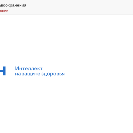
авоохранения!
вании
"