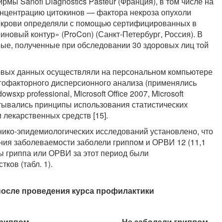
ы Sanofi Diagnostics Pasteur (Франция), в том числе на
нцентрацию цитокинов — фактора некроза опухоли
6 в крови определяли с помощью сертифицированных в
новый контур» (ProCon) (Санкт-Петербург, Россия). В
ные, полученные при обследовании 30 здоровых лиц той
овых данных осуществляли на персональном компьютере
ногофакторного дисперсионного анализа (применялись
sxp professional, Microsoft Office 2007, Microsoft
м учитывались принципы использования статистических
 лекарственных средств [15].
нико-эпидемиологических исследований установлено, что
ния заболеваемости заболели гриппом и ОРВИ 12 (11,1
оды гриппа или ОРВИ за этот период были
тков (табл. 1).
после проведения курса профилактики
гриппом
Не заболели гриппом