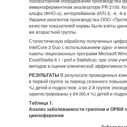
лабораторном оборудовании производства фирм
иммуноферментном анализаторе РR 2100. Ко
альфа (ФНО-α), интерлейкинов (ИЛ)-2, -4, -
Украине реагентов производства ООО «Протеи
качестве показателей нормы были взяты дан
же возрастной группы.
Статистическую обработку полученных цифр
IntelCore 2 Duo с использованием одно- и м
пакеты лицензионных программ Microsoft Window
ExcelStadia 6.1 / prof и Statistica); при это
методов в оценке клинической эффективности
РЕЗУЛЬТАТЫ
В результате проведенных кли
в первой группе за период сезонного повыше
%) детей и подростков, а во 2-й группе эпиз
зарегистрированы у 64 (60,4 %) детей и подрос
Таблица 1.
Анализ заболеваемости гриппом и ОРВИ 
циклофероном
Заболели 