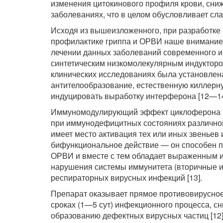
изменения цитокинового профиля крови, сни
заболеваниях, что в целом обусловливает сла
Исходя из вышеизложенного, при разработке 
профилактике гриппа и ОРВИ наше внимание
лечении данных заболеваний современного 
синтетическим низкомолекулярным индукторо
клинических исследованиях была установлен
антителообразование, естественную киллерну
индуцировать выработку интерферона [12—14
Иммуномодулирующий эффект циклоферона вы
при иммунодефицитных состояниях различного
имеет место активация тех или иных звеньев
бифункциональное действие — он способен п
ОРВИ и вместе с тем обладает выраженным 
нарушения системы иммунитета (вторичные и
респираторных вирусных инфекций [13].
Препарат оказывает прямое противовирусное
сроках (1—5 сут) инфекционного процесса, с
образованию дефектных вирусных частиц [12]