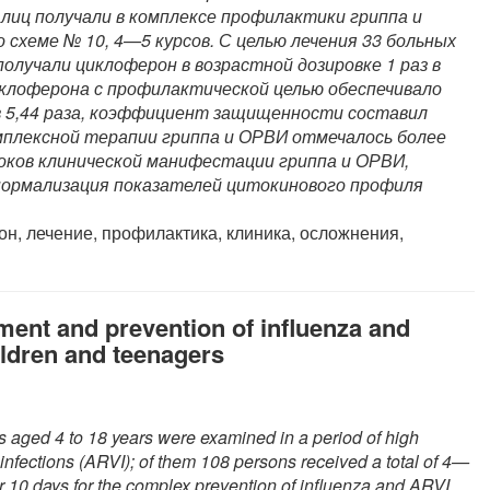
 лиц получали в комплексе профилактики гриппа и
 схеме № 10, 4—5 курсов. С целью лечения 33 больных
олучали циклоферон в возрастной дозировке 1 раз в
иклоферона с профилактической целью обеспечивало
в 5,44 раза, коэффициент защищенности составил
омплексной терапии гриппа и ОРВИ отмечалось более
роков клинической манифестации гриппа и ОРВИ,
нормализация показателей цитокинового профиля
он, лечение, профилактика, клиника, осложнения,
tment and prevention of influenza and
hildren and teenagers
 aged 4 to 18 years were examined in a period of high
 infections (ARVI); of them 108 persons received a total of 4—
r 10 days for the complex prevention of influenza and ARVI.