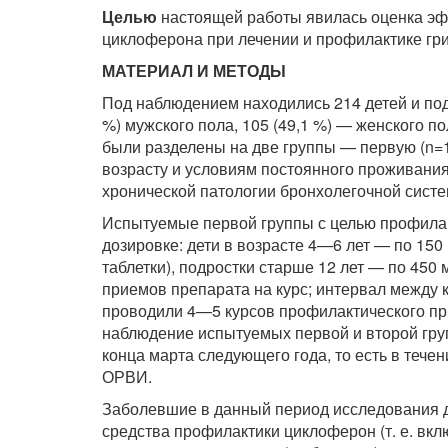
Целью
настоящей работы явилась оценка э
циклоферона при лечении и профилактике гри
МАТЕРИАЛ И МЕТОДЫ
Под наблюдением находились 214 детей и подро
%) мужского пола, 105 (49,1 %) — женского п
были разделены на две группы — первую (n=1
возрасту и условиям постоянного проживания
хронической патологии бронхолегочной сист
Испытуемые первой группы с целью профилак
дозировке: дети в возрасте 4—6 лет — по 150 м
таблетки), подростки старше 12 лет — по 450 мг
приемов препарата на курс; интервал между 
проводили 4—5 курсов профилактического пр
наблюдение испытуемых первой и второй груп
конца марта следующего года, то есть в теч
ОРВИ.
Заболевшие в данный период исследования де
средства профилактики циклоферон (т. е. вкл