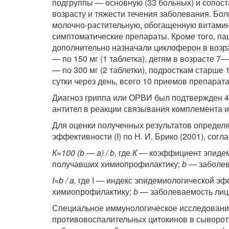
подгруппы — основную (33 больных) и сопост
возрасту и тяжести течения заболевания. Бо
молочно-растительную, обогащенную витамин
симптоматические препараты. Кроме того, па
дополнительно назначали циклоферон в возра
— по 150 мг (1 таблетка), детям в возрасте 7—
— по 300 мг (2 таблетки), подросткам старше 1
сутки через день, всего 10 приемов препарата
Диагноз гриппа или ОРВИ был подтвержден 4
антител в реакции связывания комплемента 
Для оценки полученных результатов определ
эффективности (I) по Н. И. Брико (2001), со
К=100 (b — a) / b,
где
К
— коэффициент эпидем
получавших химиопрофилактику;
b
— заболев
I=b / a,
где I — индекс эпидемиологической э
химиопрофилактику;
b
— заболеваемость лиц
Специальное иммунологическое исследование
противовоспалительных цитокинов в сыворот