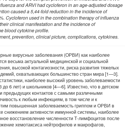
 influenza and ARVI had cycloferon in an age-adjusted dosage
ntion caused a 5,44-fold reduction in the incidence of
6%. Cycloferon used in the combination therapy of influenza
eir clinical manifestation and the incidence of
e blood cytokine profile.
ment, prevention, clinical picture, complications, cytokines.
орные вирусные заболевания (ОРВИ) как наиболее
ся весьма актуальной медицинской и социальной
ния, высокой контагиозности, риска развития тяжелых
демий, охватывающих большинство стран мира [1—3].
татистики, наиболее высокий уровень заболеваемости
 до 6 лет) и школьников [4—6]. Известно, что в детском
ти предыдущих контактов с самыми различными
ивость к любым инфекциям, в том числе и к
с этим повышенная заболеваемость гриппом и ОРВИ в
же снижением активности иммунной системы, наиболее
нное восстановление численности Т-лимфоцитов после
ижение хемотаксиса нейтрофилов и макрофагов,