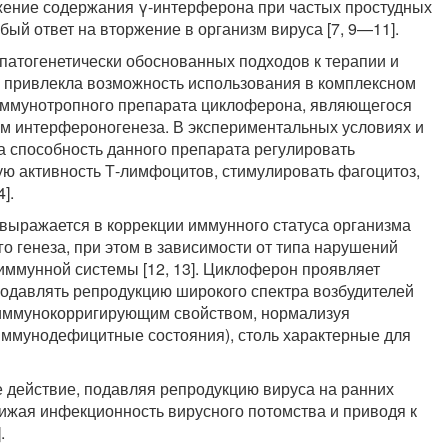
жение содержания γ-интерферона при частых простудных
бый ответ на вторжение в организм вируса [7, 9—11].
патогенетически обоснованных подходов к терапии и
 привлекла возможность использования в комплексном
иммунотропного препарата циклоферона, являющегося
м интерфероногенеза. В экспериментальных условиях и
а способность данного препарата регулировать
ю активность Т-лимфоцитов, стимулировать фагоцитоз,
].
ражается в коррекции иммунного статуса организма
 генеза, при этом в зависимости от типа нарушений
 иммунной системы [12, 13]. Циклоферон проявляет
одавлять репродукцию широкого спектра возбудителей
иммунокорригирующим свойством, нормализуя
ммунодефицитные состояния), столь характерные для
 действие, подавляя репродукцию вируса на ранних
нижая инфекционность вирусного потомства и приводя к
.