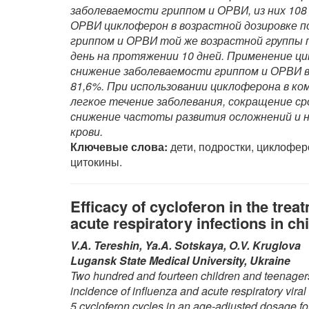
заболеваемости гриппом и ОРВИ, из них 108
ОРВИ циклоферон в возрастной дозировке по
гриппом и ОРВИ той же возрастной группы п
день на протяжении 10 дней. Применение ц
снижение заболеваемости гриппом и ОРВИ 
81,6%. При использовании циклоферона в к
легкое течение заболевания, сокращение с
снижение частоты развития осложнений и 
крови.
Ключевые слова:
дети, подростки, циклофер
цитокины.
Efficacy of cycloferon in the trea
acute respiratory infections in c
V.A. Tereshin, Ya.A. Sotskaya, O.V. Kruglova
Lugansk State Medical University, Ukraine
Two hundred and fourteen children and teenagers
incidence of influenza and acute respiratory viral
5 cycloferon cycles in an age-adjusted dosage fo