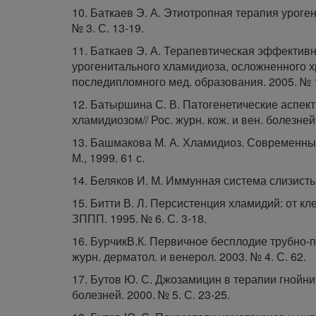
10. Баткаев Э. А. Этиотропная терапия уроген
№ 3. С. 13-19.
11. Баткаев Э. А. Терапевтическая эффектив
урогенитального хламидиоза, осложненного хр
последипломного мед. образования. 2005. № 1
12. Батыршина С. В. Патогенетические аспе
хламидиозом// Рос. журн. кож. и вен. болезней.
13. Башмакова М. А. Хламидиоз. Современные
М., 1999. 61 с.
14. Беляков И. М. Иммунная система слизистых
15. Битти В. Л. Персистенция хламидий: от кл
ЗППП. 1995. № 6. С. 3-18.
16. БурчикВ.К. Первичное бесплодие трубно-п
журн. дерматол. и венерол. 2003. № 4. С. 62.
17. Бутов Ю. С. Джозамицин в терапии гнойнич
болезней. 2000. № 5. С. 23-25.