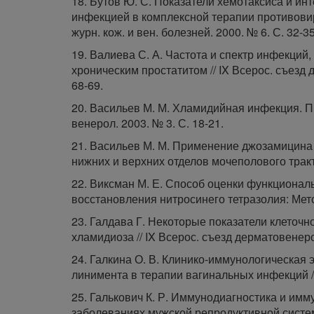
18. Бутов Ю. С. Показатели хемотаксиса и ин
инфекцией в комплексной терапии противови
журн. кож. и вен. болезней. 2000. № 6. С. 32-35
19. Валиева С. А. Частота и спектр инфекци
хроническим простатитом // IX Всерос. съезд д
68-69.
20. Васильев М. М. Хламидийная инфекция. Пр
венерол. 2003. № 3. С. 18-21.
21. Васильев М. М. Применение джозамицина
нижних и верхних отделов мочеполового тракта 
22. Виксман М. Е. Способ оценки функционал
восстановления нитросинего тетразолия: Метод
23. Галдава Г. Некоторые показатели клеточн
хламидиоза // IX Всерос. съезд дерматовенероло
24. Галкина О. В. Клинико-иммунологическая
линимента в терапии вагинальных инфекций //
25. Галькович К. Р. Иммунодиагностика и им
заболеваниях мужской репродуктивной системы: 