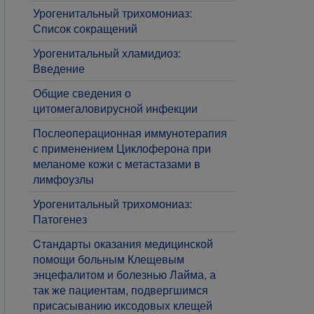
Урогенитальный трихомониаз:
Список сокращений
Урогенитальный хламидиоз:
Введение
Общие сведения о
цитомегаловирусной инфекции
Послеоперационная иммунотерапия
с применением Циклоферона при
меланоме кожи с метастазами в
лимфоузлы
Урогенитальный трихомониаз:
Патогенез
Cтандарты оказания медицинской
помощи больным Клещевым
энцефалитом и болезнью Лайма, а
так же пациентам, подвергшимся
присасыванию иксодовых клещей