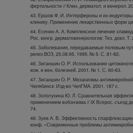
фертильности // Клин, дерматол. и венерол. 20
43. Ершов Ф. И. Интерфероны и их индукторы:
клинику. Применение лекарственных форм цик
44. Есенин А. А. Комплексное лечение хлами
Рос. конгр. дерматовенерологов: Тез. докл. Т. 
45. Заболевания, передаваемые половым путем
релиз ВОЗ, 25.08.95. 1995. № 5. С. 81-82.
46. Зиганшин О. Р. Использование цитокинотер
кож. и вен. болезней. 2001. № 1. С. 60-63.
47. Зиганшин О. Р. Механизмы антимикробной
Челябинск: Изд-во ЧелГМА. 2001. 187 с.
48. Золотухина Ю. Л. Сравнительная эффект
применением вобэнзима // IX Всерос. съезд дер
74.
49. Зуев А. В. Эффективность спарфлоксацина
конф. «Современные проблемы антимикробной х