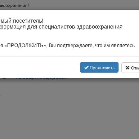
авоохранения!
вании
мый посетитель!
формация для специалистов здравоохранения
я «ПРОДОЛЖИТЬ», Вы подтверждаете, что им являетесь
Продолжить
Отк
"