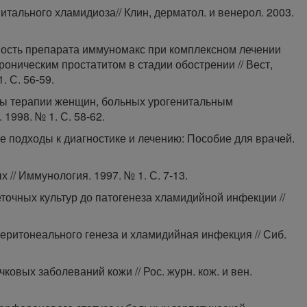
итального хламидиоза// Клин, дерматол. и венерол. 2003.
ность препарата иммуномакс при комплексном лечении
оническим простатитом в стадии обострении // Вест,
. С. 56-59.
кты терапии женщин, больных урогенитальным
 1998. № 1. С. 58-62.
 подходы к диагностике и лечению: Пособие для врачей.
 // Иммунология. 1997. № 1. С. 7-13.
еточных культур до патогенеза хламидийной инфекции //
еритонеального генеза и хламидийная инфекция // Сиб.
ковых заболеваний кожи // Рос. журн. кож. и вен.