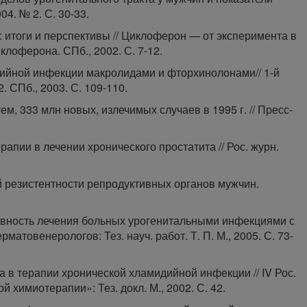
04. № 2. С. 30-33.
 итоги и перспективы // Циклоферон — от эксперимента в
лоферона. СПб., 2002. С. 7-12.
дийной инфекции макролидами и фторхинолонами// 1-й
2. СПб., 2003. С. 109-110.
, 333 млн новых, излечимых случаев в 1995 г. // Пресс-
апии в лечении хронического простатита // Рос. журн.
 резистентности репродуктивных органов мужчин.
ивность лечения больных урогенитальными инфекциями с
матовенерологов: Тез. науч. работ. Т. П. М., 2005. С. 73-
 в терапии хронической хламидийной инфекции // IV Рос.
имиотерапии»: Тез. докл. М., 2002. С. 42.