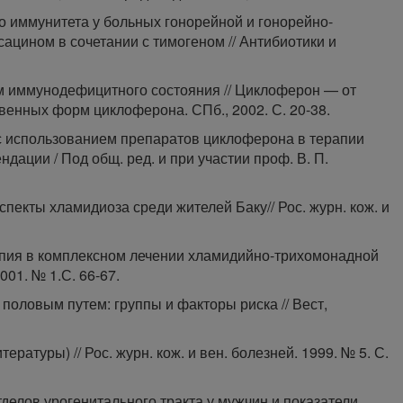
го иммунитета у больных гонорейной и гонорейно-
цином в сочетании с тимогеном // Антибиотики и
ом иммунодефицитного состояния // Циклоферон — от
венных форм циклоферона. СПб., 2002. С. 20-38.
 использованием препаратов циклоферона в терапии
ации / Под общ. ред. и при участии проф. В. П.
пекты хламидиоза среди жителей Баку// Рос. журн. кож. и
пия в комплексном лечении хламидийно-трихомонадной
001. № 1.С. 66-67.
половым путем: группы и факторы риска // Вест,
ературы) // Рос. журн. кож. и вен. болезней. 1999. № 5. С.
делов урогенитального тракта у мужчин и показатели