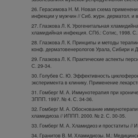
26. Герасимова Н. М. Новая схема применен
инфекции у мужчин // Сиб. журн. дерматол. и в
27. Глазкова Л. К. Урогенитальная хламидийна
хламидийная инфекция. СПб.: Сотис, 1998. С.
28. Глазкова Л. К. Принципы и методы терапи
конф. дерматовенерологов Урала, Сибири и Дал
29. Глазкова Л. К. Практические аспекты пер
С. 29-34.
30. Голубев С. Ю. Эффективность циклоферо
эксперимента в клинику. Применение лекарст
31. Гомберг М. А. Иммунотерапия при хронич
ЗППП. 1997. № 4. С. 34-36.
32. Гомберг М. А. Обоснование иммунотерап
хламидиоза // ИППП. 2000. № 2. С. 30-35.
33. Гомберг М. А. Хламидиоз и простатиты // И
34. Гранитов В. М. Хламидиозы. М.: Медицинск