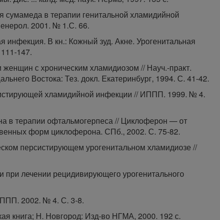
ия сумамеда в терапии генитальной хламидийной
енерол. 2001. № 1.С. 66.
я инфекция. В кн.: Кожный зуд. Акне. Урогенитальная
 111-147.
и женщин с хроническим хламидиозом // Науч.-практ.
ьнего Востока: Тез. докл. Екатеринбург, 1994. С. 41-42.
систирующей хламидийной инфекции // ИППП. 1999. № 4.
на в терапии офтальмогерпеса // Циклоферон — от
венных форм циклоферона. СПб., 2002. С. 75-82.
еском персистирующем урогенитальном хламидиозе //
ии при лечении рецидивирующего урогенитального
ППП. 2002. № 4. С. 3-8.
ая книга; Н. Новгород: Изд-во НГМА, 2000. 192 с.