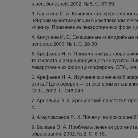
и вен. болезней. 2002. № 5. С. 67-69.
3. Алексеев С. А. Клиническая эффективност
нейроиммуностимуляции в комплексном лечен
клинику. Применение лекарственных форм цик
4. Анчупане И. С. Смешанные хламидийные ин
венерол. 2000. № 1. С. 28-30.
5. Арефьева Н. А. Применение раствора цик
тонзиллита и рецидивирующего синусита// Ц
лекарственных форм циклоферона. СПб., 2002
6. Арефьева Н. А. Изучение клинической эфф
отита // Циклоферон — от эксперимента в к
СПб., 2002. С. 248-249.
7. Арнольди Э. К. Хронический простатит: про
с.
8. Атауллаханов Р. И. Почему полиоксидоний?
9. Баткаев Э. А. Проблемы лечения урогенита
образования. 2002. № 2. С. 8-18.