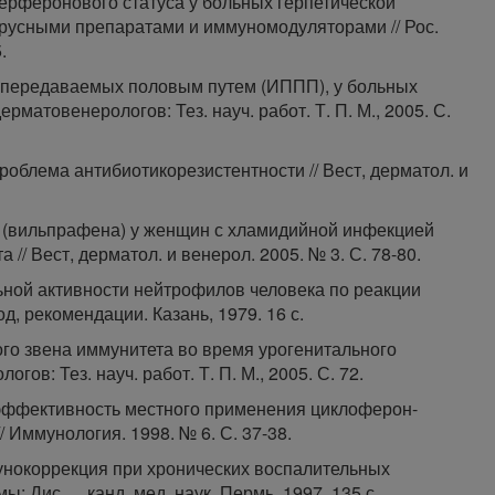
терферонового статуса у больных герпетической
русными препаратами и иммуномодуляторами // Рос.
.
й, передаваемых половым путем (ИППП), у больных
ерматовенерологов: Тез. науч. работ. Т. П. М., 2005. С.
облема антибиотикорезистентности // Вест, дерматол. и
 (вильпрафена) у женщин с хламидийной инфекцией
// Вест, дерматол. и венерол. 2005. № 3. С. 78-80.
ьной активности нейтрофилов человека по реакции
, рекомендации. Казань, 1979. 16 с.
ого звена иммунитета во время урогенитального
гов: Тез. науч. работ. Т. П. М., 2005. С. 72.
 эффективность местного применения циклоферон-
 Иммунология. 1998. № 6. С. 37-38.
мунокоррекция при хронических воспалительных
Дис. ... канд. мед. наук. Пермь, 1997. 135 с.