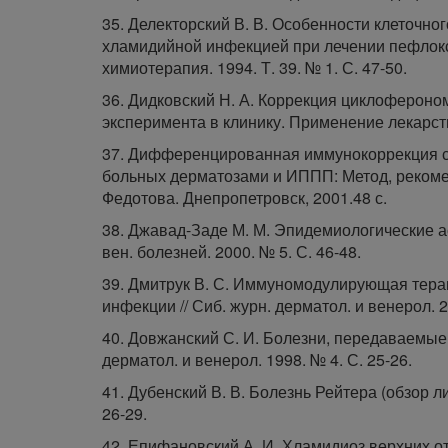
35. Делекторский В. В. Особенности клеточно
хламидийной инфекцией при лечении пефлокса
химиотерапия. 1994. Т. 39. № 1. С. 47-50.
36. Дидковский Н. А. Коррекция циклоферон
эксперимента в клинику. Применение лекарст
37. Дифференцированная иммунокоррекция с
больных дерматозами и ИППП: Метод, рекоменд
Федотова. Днепропетровск, 2001.48 с.
38. Джавад-Заде М. М. Эпидемиологические ас
вен. болезней. 2000. № 5. С. 46-48.
39. Дмитрук В. С. Иммуномодулирующая тера
инфекции // Сиб. журн. дерматол. и венерол. 2
40. Довжанский С. И. Болезни, передаваемые 
дерматол. и венерол. 1998. № 4. С. 25-26.
41. Дубенский В. В. Болезнь Рейтера (обзор лит
26-29.
42. Епифановский А. И. Хламидиоз верхних от