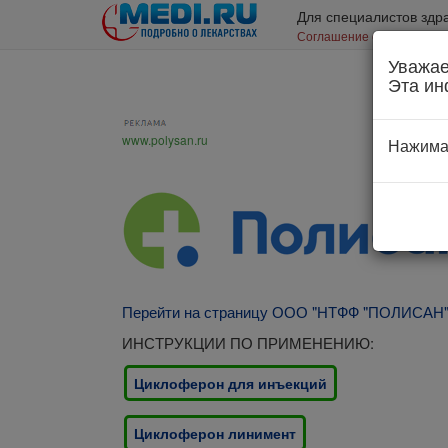
Для специалистов здр
Соглашение об использо
Уважае
Эта ин
www.polysan.ru
Нажима
Перейти на страницу ООО "НТФФ "ПОЛИСАН
ИНСТРУКЦИИ ПО ПРИМЕНЕНИЮ:
Циклоферон для инъекций
Циклоферон линимент