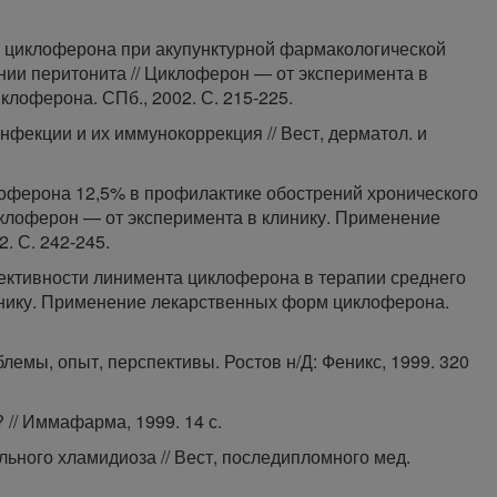
ь циклоферона при акупунктурной фармакологической
ии перитонита // Циклоферон — от эксперимента в
лоферона. СПб., 2002. С. 215-225.
фекции и их иммунокоррекция // Вест, дерматол. и
лоферона 12,5% в профилактике обострений хронического
иклоферон — от эксперимента в клинику. Применение
. С. 242-245.
ективности линимента циклоферона в терапии среднего
линику. Применение лекарственных форм циклоферона.
блемы, опыт, перспективы. Ростов н/Д: Феникс, 1999. 320
 // Иммафарма, 1999. 14 с.
льного хламидиоза // Вест, последипломного мед.