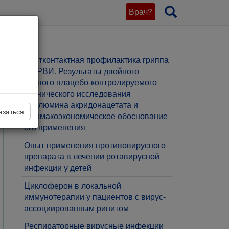
Врач?
Постконтактная профилактика гриппа
и ОРВИ. Результаты двойного
слепого плацебо-контролируемого
клинического исследования
Меглюмина акридонацетата и
азаться
фармакоэкономическое обоснование
его применения
​Опыт применения противовирусного
препарата в лечении ротавирусной
инфекции у детей
Циклоферон в локальной
иммунотерапии у пациентов с вирус-
ассоциированным ринитом
Респираторные вирусные инфекции