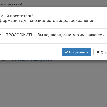
авоохранения!
вании
мый посетитель!
формация для специалистов здравоохранения
я «ПРОДОЛЖИТЬ», Вы подтверждаете, что им являетесь
Продолжить
Отк
"