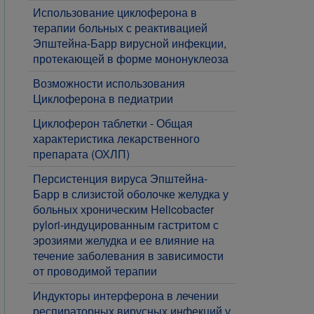
Использование циклоферона в
терапии больных с реактивацией
Эпштейна-Барр вирусной инфекции,
протекающей в форме мононуклеоза
Возможности использования
Циклоферона в педиатрии
Циклоферон таблетки - Общая
характеристика лекарственного
препарата (ОХЛП)
Персистенция вируса Эпштейна-
Барр в слизистой оболочке желудка у
больных хроническим Helicobacter
pylori-индуцированным гастритом с
эрозиями желудка и ее влияние на
течение заболевания в зависимости
от проводимой терапии
Индукторы интерферона в лечении
респираторных вирусных инфекций у