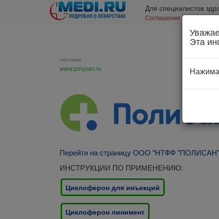
Для специалистов здр
Соглашение об использо
Уважае
Эта ин
www.polysan.ru
Нажима
Перейти на страницу ООО "НТФФ "ПОЛИСАН
ИНСТРУКЦИИ ПО ПРИМЕНЕНИЮ:
Циклоферон для инъекций
Циклоферон линимент