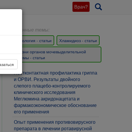
Врач?
Связанные темы:
Андрология - статьи
Хламидиоз - статьи
Болезни органов мочевыделительной
системы - статьи
азаться
Постконтактная профилактика гриппа
и ОРВИ. Результаты двойного
слепого плацебо-контролируемого
клинического исследования
Меглюмина акридонацетата и
фармакоэкономическое обоснование
его применения
​Опыт применения противовирусного
препарата в лечении ротавирусной