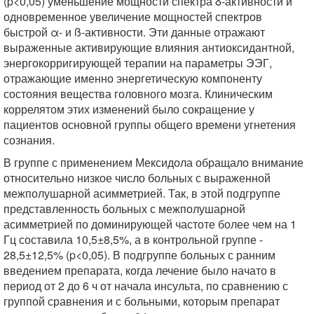
(p<0,05) уменьшение мощности спектра δ-активности и
одновременное увеличение мощностей спектров
быстрой α- и ß-активности. Эти данные отражают
выраженные активирующие влияния антиоксидантной,
энергокорригирующей терапии на параметры ЭЭГ,
отражающие именно энергетическую компоненту
состояния вещества головного мозга. Клиническим
коррелятом этих изменений было сокращение у
пациентов основной группы общего времени угнетения
сознания.
В группе с применением Мексидола обращало внимание
относительно низкое число больных с выраженной
межполушарной асимметрией. Так, в этой подгруппе
представленность больных с межполушарной
асимметрией по доминирующей частоте более чем на 1
Гц составила 10,5±8,5%, а в контрольной группе -
28,5±12,5% (p<0,05). В подгруппе больных с ранним
введением препарата, когда лечение было начато в
период от 2 до 6 ч от начала инсульта, по сравнению с
группой сравнения и с больными, которым препарат