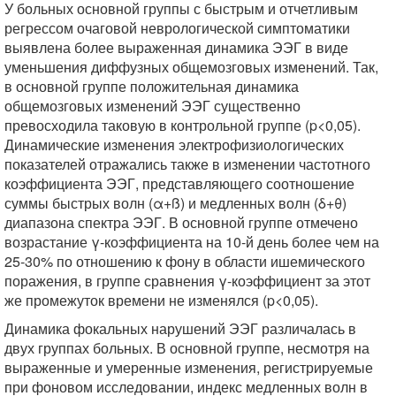
У больных основной группы с быстрым и отчетливым
регрессом очаговой неврологической симптоматики
выявлена более выраженная динамика ЭЭГ в виде
уменьшения диффузных общемозговых изменений. Так,
в основной группе положительная динамика
общемозговых изменений ЭЭГ существенно
превосходила таковую в контрольной группе (p<0,05).
Динамические изменения электрофизиологических
показателей отражались также в изменении частотного
коэффициента ЭЭГ, представляющего соотношение
суммы быстрых волн (α+ß) и медленных волн (δ+θ)
диапазона спектра ЭЭГ. В основной группе отмечено
возрастание γ-коэффициента на 10-й день более чем на
25-30% по отношению к фону в области ишемического
поражения, в группе сравнения γ-коэффициент за этот
же промежуток времени не изменялся (p<0,05).
Динамика фокальных нарушений ЭЭГ различалась в
двух группах больных. В основной группе, несмотря на
выраженные и умеренные изменения, регистрируемые
при фоновом исследовании, индекс медленных волн в