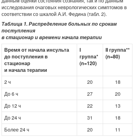
данным оценки состояния сознания, так и по данным
исследования очаговых неврологических симптомов в
соответствии со шкалой А.И. Федина (табл. 2).
Таблица 1. Распределение больных по срокам
поступления
в стационар и времени начала терапии
Время от начала инсульта
I
II группа**
до поступления в
группа*
(n=80)
стационар
(n=120)
и начала терапии
2 ч
20
18
До 6 ч
27
20
До 12 ч
22
13
До 24 ч
31
18
Более 24 ч
20
11