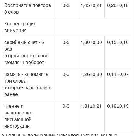
Восприятие повтора
0-3
1,45±0,21
0,26±0,18
3 слов
Концентрация
внимания
серийный счет - 5
0-5
1,80±0,30
0,15±0,10
раз
и произнести слово
"земля" наоборот
память - вспомнить
0-3
1,26±0,80
0,11±0,07
три слова,
которые назывались
ранее
чтение и
0-3
1,81±0,21
0,18±0,13
выполнение
письменной
инструкции
У больных, получавших Мексидол, уже к 10-му дню