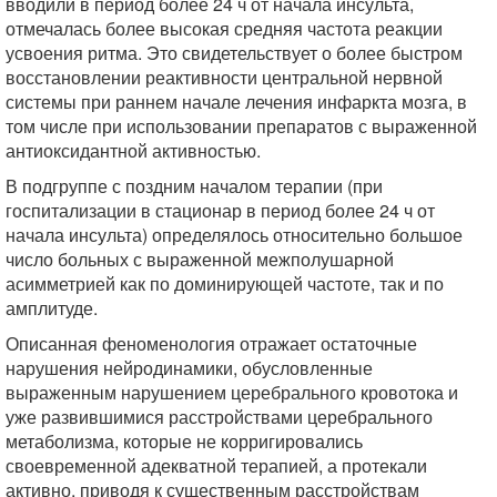
вводили в период более 24 ч от начала инсульта,
отмечалась более высокая средняя частота реакции
усвоения ритма. Это свидетельствует о более быстром
восстановлении реактивности центральной нервной
системы при раннем начале лечения инфаркта мозга, в
том числе при использовании препаратов с выраженной
антиоксидантной активностью.
В подгруппе с поздним началом терапии (при
госпитализации в стационар в период более 24 ч от
начала инсульта) определялось относительно большое
число больных с выраженной межполушарной
асимметрией как по доминирующей частоте, так и по
амплитуде.
Описанная феноменология отражает остаточные
нарушения нейродинамики, обусловленные
выраженным нарушением церебрального кровотока и
уже развившимися расстройствами церебрального
метаболизма, которые не корригировались
своевременной адекватной терапией, а протекали
активно, приводя к существенным расстройствам