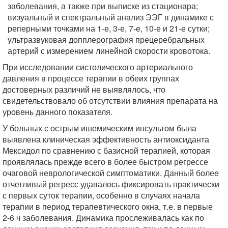
заболевания, а также при выписке из стационара;
визуальный и спектральный анализ ЭЭГ в динамике с
реперными точками на 1-е, 3-е, 7-е, 10-е и 21-е сутки;
ультразвуковая допплерография прецеребральных
артерий с измерением линейной скорости кровотока.
При исследовании систолического артериального
давления в процессе терапии в обеих группах
достоверных различий не выявлялось, что
свидетельствовало об отсутствии влияния препарата на
уровень данного показателя.
У больных с острым ишемическим инсультом была
выявлена клиническая эффективность антиоксиданта
Мексидол по сравнению с базисной терапией, которая
проявлялась прежде всего в более быстром регрессе
очаговой неврологической симптоматики. Данный более
отчетливый регресс удавалось фиксировать практически
с первых суток терапии, особенно в случаях начала
терапии в период терапевтического окна, т.е. в первые
2-6 ч заболевания. Динамика прослеживалась как по