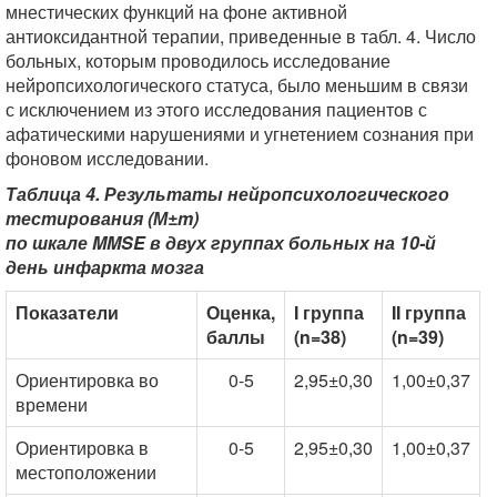
мнестических функций на фоне активной
антиоксидантной терапии, приведенные в табл. 4. Число
больных, которым проводилось исследование
нейропсихологического статуса, было меньшим в связи
с исключением из этого исследования пациентов с
афатическими нарушениями и угнетением сознания при
фоновом исследовании.
Таблица 4. Результаты нейропсихологического
тестирования (М±m)
по шкале MMSE в двух группах больных на 10-й
день инфаркта мозга
Показатели
Оценка,
I группа
II группа
баллы
(n=38)
(n=39)
Ориентировка во
0-5
2,95±0,30
1,00±0,37
времени
Ориентировка в
0-5
2,95±0,30
1,00±0,37
местоположении