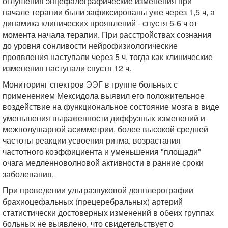
оглушения энцефалографические изменения при
начале терапии были зафиксированы уже через 1,5 ч, а
динамика клинических проявлений - спустя 5-6 ч от
момента начала терапии. При расстройствах сознания
до уровня сонливости нейрофизиологические
проявления наступали через 5 ч, тогда как клинические
изменения наступали спустя 12 ч.
Мониторинг спектров ЭЭГ в группе больных с
применением Мексидола выявил его положительное
воздействие на функциональное состояние мозга в виде
уменьшения выраженности диффузных изменений и
межполушарной асимметрии, более высокой средней
частоты реакции усвоения ритма, возрастания
частотного коэффициента и уменьшения "площади"
очага медленноволновой активности в ранние сроки
заболевания.
При проведении ультразвуковой допплерографии
брахиоцефальных (прецеребральных) артерий
статистически достоверных изменений в обеих группах
больных не выявлено, что свидетельствует о