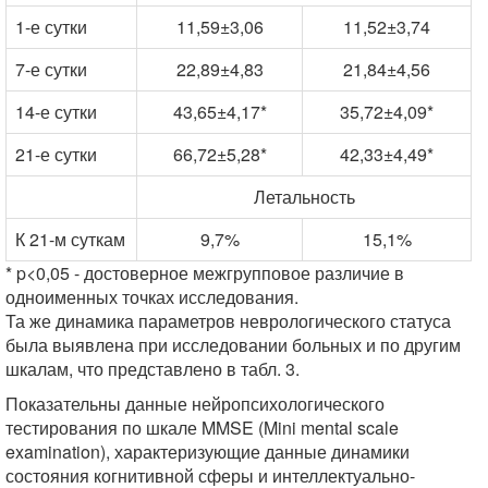
1-е сутки
11,59±3,06
11,52±3,74
7-е сутки
22,89±4,83
21,84±4,56
14-е сутки
43,65±4,17*
35,72±4,09*
21-е сутки
66,72±5,28*
42,33±4,49*
Летальность
К 21-м суткам
9,7%
15,1%
* p<0,05 - достоверное межгрупповое различие в
одноименных точках исследования.
Та же динамика параметров неврологического статуса
была выявлена при исследовании больных и по другим
шкалам, что представлено в табл. 3.
Показательны данные нейропсихологического
тестирования по шкале MMSE (Mini mental scale
examination), характеризующие данные динамики
состояния когнитивной сферы и интеллектуально-