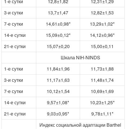
1-е сутки
12,8±1,82
12,31±1,29
3-и сутки
13,7±1,47
12,82±1,53
7-е сутки
14,61±0,98*
13,29±1,02*
14-е сутки
15,09±0,12*
14,12±0,96*
21-е сутки
15,07±0,20
15,00±0,11
Шкала NIH-NINDS
1-е сутки
11,84±1,96
11,73±1,88
3-и сутки
11,17±1,63
11,48±1,74
7-е сутки
10,12±1,54
10,69±1,69
14-е сутки
9,57±1,08*
10,23±1,25*
21-е сутки
9,03±0,95*
9,78±1,11*
Индекс социальной адаптации Barthel