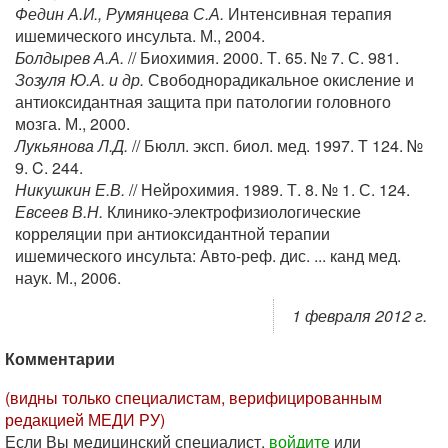
Федин А.И., Румянцева С.А.
Интенсивная терапия
ишемического инсульта. М., 2004.
Болдырев А.А.
// Биохимия. 2000. Т. 65. № 7. С. 981.
Зозуля Ю.А. и др.
Свободнорадикальное окисление и
антиоксидантная защита при патологии головного
мозга. М., 2000.
Лукьянова Л.Д.
// Бюлл. эксп. биол. мед. 1997. Т 124. №
9. C. 244.
Никушкин Е.В.
// Нейрохимия. 1989. Т. 8. № 1. С. 124.
Евсеев В.Н.
Клинико-электрофизиологические
корреляции при антиоксидантной терапии
ишемического инсульта: Авто-реф. дис. ... канд мед.
наук. М., 2006.
1 февраля 2012 г.
Комментарии
(видны только специалистам, верифицированным
редакцией МЕДИ РУ)
Если Вы медицинский специалист,
войдите
или