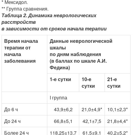
* Мексидол.
** Группа сравнения.
Таблица 2. Динамика неврологических
расстройств
в зависимости от сроков начала терапии
Время начала
Данные неврологической
терапии от
шкалы
начала
по дням наблюдения
заболевания
(в баллах по шкале А.И.
Федина)
1-е сутки
10-е
21-е
сутки
сутки
I группа
До 6 ч
43,9±6,2
21,0±4,9*
10,1±2,3*
До 24 ч
66,8±5,1
42,1±7,5
21,8±4,4*
Более 24 ч
118,25±13,7
61,5±9,1
40,2±5,2*