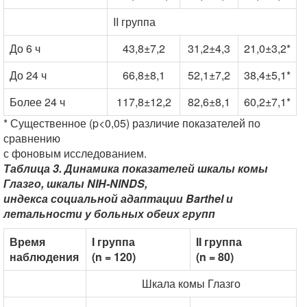
II группа
До 6 ч
43,8±7,2
31,2±4,3
21,0±3,2*
До 24 ч
66,8±8,1
52,1±7,2
38,4±5,1*
Более 24 ч
117,8±12,2
82,6±8,1
60,2±7,1*
* Существенное (p<0,05) различие показателей по
сравнению
с фоновым исследованием.
Таблица 3. Динамика показателей шкалы комы
Глазго, шкалы NIH-NlNDS,
индекса социальной адаптации Barthel и
летальности у больных обеих групп
Время
I группа
II группа
наблюдения
(n = 120)
(n = 80)
Шкала комы Глазго