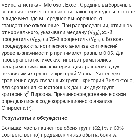
«Биостатистика», Microsoft Excel. Средние выборочные
значения количественных признаков приведены в тексте
в виде М±σ, где M - среднее выборочное, σ -
стандартное отклонение. При распределении, отличном
от нормального, указывали медиану (V
), 25-й
0,5
процентиль (V
) и 75-й процентиль (V
). Во всех
0,25
0,75
процедурах статистического анализа критический
уровень значимости р принимался равным 0,05. Для
проверки статистических гипотез применялись
непараметрические критерии: для сравнения двух
независимых групп - z-критерий Манна–Уитни, для
сравнения двух связанных групп - критерий Вилкоксона,
для сравнения качественных данных двух групп -
2
критерий χ
Пирсона. Причинно-следственные связи
определялись в ходе корреляционного анализа
Спирмена (r).
Результаты и обсуждение
Большая часть пациентов обеих групп (62,1% и 63%
соответственно) предъявляли жалобы на боли за