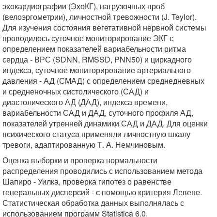
эхокардиографии (ЭхоКГ), нагрузочных проб
(велоэргометрии), личностной тревожности (J. Teylor).
Для изучения состояния вегетативной нервной системы
проводилось суточное мониторирование ЭКГ с
определением показателей вариабельности ритма
сердца - ВРС (SDNN, RMSSD, PNN50) и циркадного
индекса, суточное мониторирование артериального
давления - АД (СМАД) с определением среднедневных
и средненочных систолического (САД) и
диастолического АД (ДАД), индекса времени,
вариабельности САД и ДАД, суточного профиля АД,
показателей утренней динамики САД и ДАД. Для оценки
психического статуса применяли личностную шкалу
тревоги, адаптированную Т. А. Немчиновым.
Оценка выборки и проверка нормальности
распределения проводились с использованием метода
Шапиро - Уилка, проверка гипотез о равенстве
генеральных дисперсий - с помощью критерия Левене.
Статистическая обработка данных выполнялась с
использованием программ Statistica 6.0,