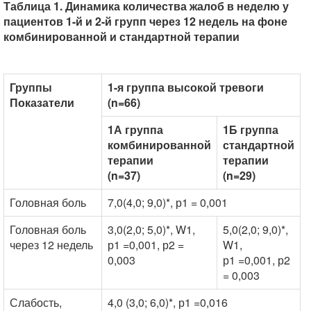
Таблица 1. Динамика количества жалоб в неделю у
пациентов 1-й и 2-й групп через 12 недель на фоне
комбинированной и стандартной терапии
Группы
1-я группа высокой тревоги
Показатели
(n=66)
1А группа
1Б группа
комбинированной
стандартной
терапии
терапии
(n=37)
(n=29)
Головная боль
7,0(4,0; 9,0)*, р1 = 0,001
3
Головная боль
3,0(2,0; 5,0)*, W1,
5,0(2,0; 9,0)*,
3
через 12 недель
р1 =0,001, р2 =
W1,
0,003
р1 =0,001, р2
= 0,003
Слабость,
4,0 (3,0; 6,0)*, р1 =0,016
2