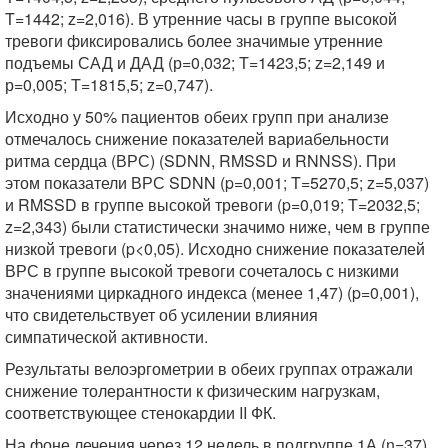
T=1442; z=2,016). В утренние часы в группе высокой
тревоги фиксировались более значимые утренние
подъемы САД и ДАД (р=0,032; T=1423,5; z=2,149 и
р=0,005; T=1815,5; z=0,747).
Исходно у 50% пациентов обеих групп при анализе
отмечалось снижение показателей вариабельности
ритма сердца (ВРС) (SDNN, RMSSD и RNNSS). При
этом показатели ВРС SDNN (p=0,001; T=5270,5; z=5,037)
и RMSSD в группе высокой тревоги (p=0,019; T=2032,5;
z=2,343) были статистически значимо ниже, чем в группе
низкой тревоги (p<0,05). Исходно снижение показателей
ВРС в группе высокой тревоги сочеталось с низкими
значениями циркадного индекса (менее 1,47) (p=0,001),
что свидетельствует об усилении влияния
симпатической активности.
Результаты велоэргометрии в обеих группах отражали
снижение толерантности к физическим нагрузкам,
соответствующее стенокардии II ФК.
На фоне лечения через 12 недель в подгруппе 1А (n=37)