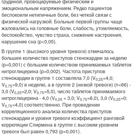
грудиной, провоцируемые физическим и
эмоциональным напряжением. Редко пациентов
беспокоили нетипичные боли, без четкой связи с
физической нагрузкой. Больные первой группы чаще
жаловались на головные боли, слабость, утомляемость,
беспокойство, чувство страха, снижение настроения,
нарушение сна (p<0,05).
В группе 1 (высокого уровня тревоги) отмечалось
большее количество приступов стенокардии за неделю
(р=0,001) с большим количеством принимаемых таблеток
нитроглицерина (р=0,002). Частота приступов
стенокардии в группе 1 составляла 7,0 (V
=4,0;
0,25
V
=9,0) в неделю, а в группе 2 (низкой тревоги) (n=66) -
0,75
3,0 (V
=2,0; V
=5,0), число таблеток принимаемого
0,25
0,75
нитроглицерина - 4,0 (V
= 3,0; V
=6,0), 3,0 (V
=0;
0,25
0,75
0,25
V
=4,0) соответственно. При проведении
0,75
корреляционного анализа количества приступов
стенокардии и уровня тревоги коэффициент ранговой
корреляции Спирмена в группе с высоким уровнем
тревоги был равен 0,793 (р=0,001).