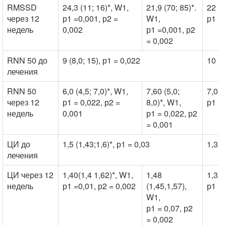
RMSSD
24,3 (11; 16)*, W1,
21,9 (70; 85)*.
22 (1
через 12
р1 =0,001, р2 =
W1,
р1 = 
недель
0,002
р1 =0,001, р2
= 0,002
RNN 50 до
9 (8,0; 15), р1 = 0,022
10 (8
лечения
RNN 50
6,0 (4,5; 7,0)*, W1,
7,60 (5,0;
7,0 (
через 12
р1 = 0,022, р2 =
8,0)*, W1,
р1 = 
недель
0,001
р1 = 0,022, р2
= 0,001
ЦИ до
1,5 (1,43;1,6)*, р1 = 0,03
1,35 
лечения
ЦИ через 12
1,40(1,4 1,62)*, W1,
1,48
1,32 
недель
р1 =0,01, р2 = 0,002
(1,45,1,57),
р1 = 
W1,
р1 = 0,07, р2
= 0,002