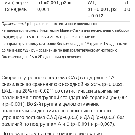
мин) через
р1 =0,001, р2 =
W1,
р1 =0
12 недель
0,001
р1 =0,001, р2
0,00
= 0,012
Примечание
. * р1 - различия статистически значимы по
непараметрическому Т-критерию Манна-Уитни для несвязанных выборок
(р<0,05) групп 1А и 1Б; 2А и 2Б; W1 - р2 - сравнение по
непараметрическому критерию Вилкоксона для 1А групп и 1Б с данными
до лечения; W2 - p3 - сравнение по непараметрическому критерию
Вилкоксона для 2А и 2Б сданными до лечения.
Скорость утреннего подъема САД в подгруппе 1А
снизилась по сравнению с исходной на 25% (p=0,002),
ДАД - на 28% (p=0,021) со статистически значимыми
различиями с подгруппой стандартной терапии (p=0,001
и p=0,001). Во 2-й группе в целом отмечена
положительная динамика по снижению скорости
утреннего подъема САД (p=0,002) и ДАД (p=0,002) без
различий по подгруппам А и Б (p=0,091 и p=0,067).
По результатам суточного мониторирования