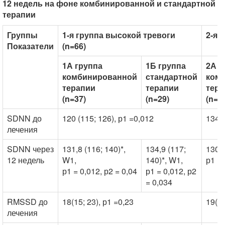
12 недель на фоне комбинированной и стандартной
терапии
Группы
1-я группа высокой тревоги
2-я 
Показатели
(n=66)
1А группа
1Б группа
2А г
комбинированной
стандартной
ком
терапии
терапии
тера
(n=37)
(n=29)
(n=3
SDNN до
120 (115; 126), р1 =0,012
134 (
лечения
SDNN через
131,8 (116; 140)*,
134,9 (117;
130 (
12 недель
W1,
140)*, W1,
р1 = 
р1 = 0,012, р2 = 0,04
р1 = 0,012, р2
= 0,034
RMSSD до
18(15; 23), р1 =0,23
19(70
лечения