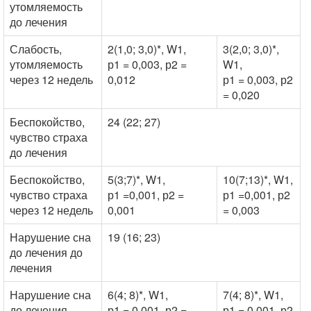
утомляемость
до лечения
Слабость,
2(1,0; 3,0)*, W1,
3(2,0; 3,0)*,
2
утомляемость
р1 = 0,003, р2 =
W1,
через 12 недель
0,012
р1 = 0,003, р2
= 0,020
Беспокойство,
24 (22; 27)
5
чувство страха
до лечения
Беспокойство,
5(3;7)*, W1,
10(7;13)*, W1,
2
чувство страха
р1 =0,001, р2 =
р1 =0,001, р2
через 12 недель
0,001
= 0,003
Нарушение сна
19 (16; 23)
5
до лечения до
лечения
Нарушение сна
6(4; 8)*, W1,
7(4; 8)*, W1,
1
до лечения
р1 = 0,001, р2 =
р1 = 0,001, р2