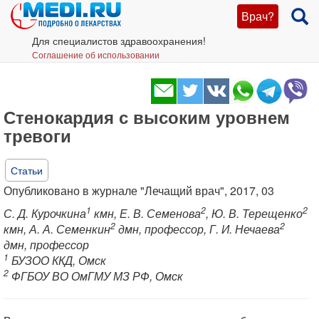
Врач?
Для специалистов здравоохранения!
Соглашение об использовании
Стенокардия с высоким уровнем
тревоги
Статьи
Опубликовано в журнале "Лечащий врач", 2017, 03
1
2
2
С. Д. Курочкина
кмн, Е. В. Семенова
, Ю. В. Терещенко
2
2
кмн, А. А. Семенкин
дмн, профессор, Г. И. Нечаева
дмн, профессор
1
БУЗОО ККД, Омск
2
ФГБОУ ВО ОмГМУ МЗ РФ, Омск