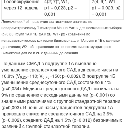
Головокружение
4(2; 7)*, W1,
7(4; 9)*, W1,
3
через 12 недель
р1 = 0,023, р2 =
р1 = 0,023, р2
0,001
= 0,001
Примечание
. * р1 - различия статистически значимы по
непараметрическому Т-критерию Манна-Уитни для несвязанных выборок
(р<0,05) групп 1А и 1Б; 2А и 2Б; W1 - р2 - сравнение по
непараметрическому критерию Вилкоксона для 1А групп и 1Б с данными
до лечения; W2 - p3 - сравнение по непараметрическому критерию
Вилкоксона для 2А и 2Б с данными до лечения.
По данным СМАД в подгруппе 1А выявлено
уменьшение среднесуточного САД в дневные часы на
10,8% (V
=110; V
=150; p=0,002). В подгруппе 1Б
0,25
0,75
уменьшение среднесуточного САД составило 6,1%
(p=0,034). Медиана среднесуточного ДАД снизилась на
9% по сравнению с исходными данными (p=0,001) со
значимыми различиями с группой стандартной терапии
(p=0,003). В ночные часы у пациентов подгруппы 1А
произошло снижение среднесуточного САД на 3,6%
(p=0,002), среднего ДАД на 1,5% (p=0,012) без значимых
различий с группой стандартной терапии.