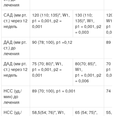
лечения
САД (мм рт.
120 (110; 135)*, W1,
130 (110;
120,5
ст.) через 12
р1 = 0,001, р2 =
135)*, W1,
W1,
недель
0,001
р1 = 0,001, р2
р1 = 
= 0,003
0,00
ДАД (мм рт.
90 (78; 100), р1 =0,12
89 (7
ст.) до
лечения
ДАД (мм рт.
75 (70; 80)*, W1,
80(70; 85)*,
70 (7
ст.) через 12
р1 = 0,001, р2 =
W1,
р1 =0
недель
0,001
р1 = 0,001, р2
0,00
= 0,006
НСС (уд./
89 (70; 100), р1 = 0,001
74 (5
мин) до
лечения
НСС (уд./
58,5(54; 76)*, W1,
65 (54; 75)*,
55,5 