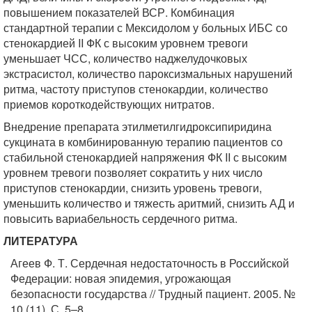
повышением показателей ВСР. Комбинация
стандартной терапии с Мексидолом у больных ИБС со
стенокардией II ФК с высоким уровнем тревоги
уменьшает ЧСС, количество наджелудочковых
экстрасистол, количество пароксизмальных нарушений
ритма, частоту приступов стенокардии, количество
приемов короткодействующих нитратов.
Внедрение препарата этилметилгидроксипиридина
сукцината в комбинированную терапию пациентов со
стабильной стенокардией напряжения ФК II с высоким
уровнем тревоги позволяет сократить у них число
приступов стенокардии, снизить уровень тревоги,
уменьшить количество и тяжесть аритмий, снизить АД и
повысить вариабельность сердечного ритма.
ЛИТЕРАТУРА
Агеев Ф. Т. Сердечная недостаточность в Российской
Федерации: новая эпидемия, угрожающая
безопасности государства // Трудный пациент. 2005. №
10 (11). С. 5–8.