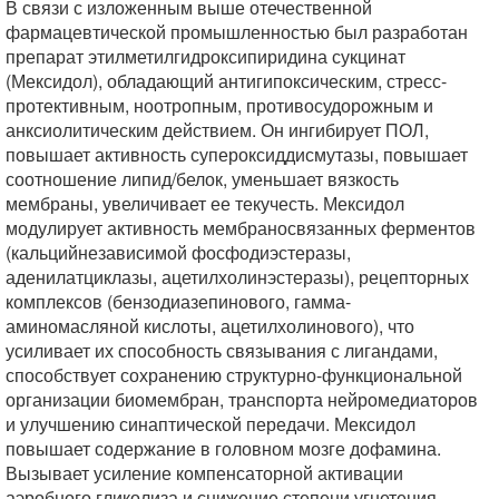
В связи с изложенным выше отечественной
фармацевтической промышленностью был разработан
препарат этилметилгидроксипиридина сукцинат
(Мексидол), обладающий антигипоксическим, стресс-
протективным, ноотропным, противосудорожным и
анксиолитическим действием. Он ингибирует ПОЛ,
повышает активность супероксиддисмутазы, повышает
соотношение липид/белок, уменьшает вязкость
мембраны, увеличивает ее текучесть. Мексидол
модулирует активность мембраносвязанных ферментов
(кальцийнезависимой фосфодиэстеразы,
аденилатциклазы, ацетилхолинэстеразы), рецепторных
комплексов (бензодиазепинового, гамма-
аминомасляной кислоты, ацетилхолинового), что
усиливает их способность связывания с лигандами,
способствует сохранению структурно-функциональной
организации биомембран, транспорта нейромедиаторов
и улучшению синаптической передачи. Мексидол
повышает содержание в головном мозге дофамина.
Вызывает усиление компенсаторной активации
аэробного гликолиза и снижение степени угнетения