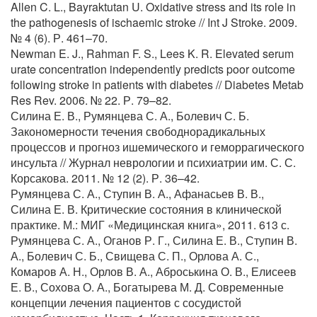
Allen C. L., Bayraktutan U. Oxidative stress and its role in
the pathogenesis of ischaemic stroke // Int J Stroke. 2009.
№ 4 (6). Р. 461–70.
Newman E. J., Rahman F. S., Lees K. R. Elevated serum
urate concentration independently predicts poor outcome
following stroke in patients with diabetes // Diabetes Metab
Res Rev. 2006. № 22. Р. 79–82.
Силина Е. В., Румянцева С. А., Болевич С. Б.
Закономерности течения свободнорадикальных
процессов и прогноз ишемического и геморрагического
инсульта // Журнал неврологии и психиатрии им. С. С.
Корсакова. 2011. № 12 (2). Р. 36–42.
Румянцева С. А., Ступин В. А., Афанасьев В. В.,
Силина Е. В. Критические состояния в клинической
практике. М.: МИГ «Медицинская книга», 2011. 613 с.
Румянцева С. А., Оганов Р. Г., Силина Е. В., Ступин В.
А., Болевич С. Б., Свищева С. П., Орлова А. С.,
Комаров А. Н., Орлов В. А., Аброськина О. В., Елисеев
Е. В., Сохова О. А., Богатырева М. Д. Современные
концепции лечения пациентов с сосудистой