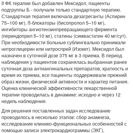
II ФК терапии был добавлен Мексидол, пациенты
подгруппы Б - получали только стандартную терапию.
Стандартная терапия включала дезагреганты (Аспирин
75–100 мг), ß-блокаторы (бисопролол 5–10 мг),
ингибиторы ангиотензинпревращающего фермента
(периндоприл 5–10 мг), статины (симвастатин 40 мг/сут).
При необходимости больные сублингвально принимали
нитроглицерин или нитроспрей (Изокет). Мексидол был
назначен в суточной дозе 375 мг в 3 приема. В период
наблюдения у пациентов сохранялась выбранная ранее
суточная доза антиангинальных препаратов, кратность и
время их приема, все пациенты поддерживали прежний
образ жизни, физической активности и характер питания.
Оценка клинической эффективности лекарственной
терапии проводилась в динамике: исходно и через 12
недель наблюдения.
Для решения поставленных задач исследование
проводилось в несколько этапов: сбор анамнеза,
исследование клинико-функциональных особенностей с
помощью записи электрокардиограммы (ЭКГ),