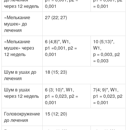
через 12 недель
0,001
= 0,001
«Мелькание
27 (22; 27)
1
мушек» до
лечения
«Мелькание
6 (4;8)*, W1,
10 (5;13)*,
4
мушек» через
р1 =0,001, р2 =
W1,
12 недель
0,001
р = 0,003, р2
= 0,003
Шум в ушах до
18 (15; 23)
8
лечения
Шум в ушах
6 (3; 10)*, W1,
7(4; 9)*, W1,
4
через 12 недель
р1 = 0,023, р2 =
р1 = 0,023, р2
0,001
= 0,001
Головокружение
15 (12; 20)
7
до лечения