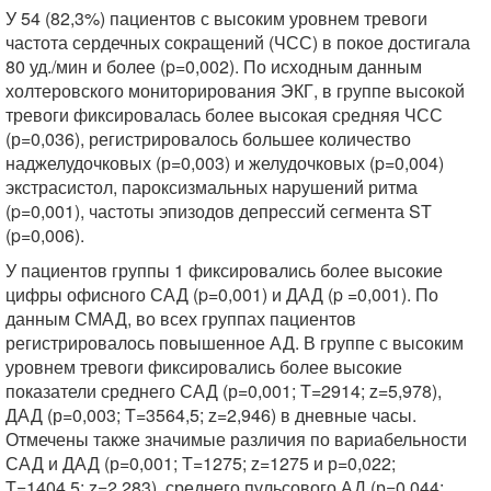
У 54 (82,3%) пациентов с высоким уровнем тревоги
частота сердечных сокращений (ЧСС) в покое достигала
80 уд./мин и более (p=0,002). По исход­ным данным
холтеровского мониторирования ЭКГ, в группе высокой
тревоги фиксировалась более высокая средняя ЧСС
(р=0,036), регистрировалось большее количество
наджелудочковых (р=0,003) и желудочковых (p=0,004)
экстрасистол, пароксизмальных нарушений ритма
(p=0,001), частоты эпизодов депрессий сегмента ST
(p=0,006).
У пациентов группы 1 фиксировались более высокие
цифры офисного САД (p=0,001) и ДАД (p =0,001). По
данным СМАД, во всех группах пациентов
регистрировалось повышенное АД. В группе с высоким
уровнем тревоги фиксировались более высокие
показатели среднего САД (р=0,001; T=2914; z=5,978),
ДАД (р=0,003; T=3564,5; z=2,946) в дневные часы.
Отмечены также значимые различия по вариабельности
САД и ДАД (р=0,001; T=1275; z=1275 и р=0,022;
T=1404,5; z=2,283), среднего пульсового АД (р=0,044;