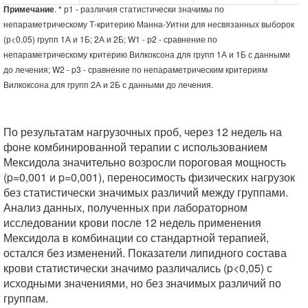
Примечание
. * р1 - различия статистически значимы по
непараметрическому Т-критерию Манна-Уитни для несвязанных выборок
(р<0,05) групп 1А и 1Б; 2А и 2Б; W1 - р2 - сравнение по
непараметрическому критерию Вилкоксона для групп 1А и 1Б с данными
до лечения; W2 - p3 - сравнение по непараметрическим критериям
Вилкоксона для групп 2А и 2Б с данными до лечения.
По результатам нагрузочных проб, через 12 недель на
фоне комбинированной терапии с использованием
Мексидола значительно возросли пороговая мощность
(p=0,001 и p=0,001), переносимость физических нагрузок
без статистически значимых различий между группами.
Анализ данных, полученных при лабораторном
исследовании крови после 12 недель применения
Мексидола в комбинации со стандартной терапией,
остался без изменений. Показатели липидного состава
крови статистически значимо различались (p<0,05) с
исходными значениями, но без значимых различий по
группам.