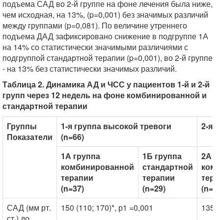
подъема САД во 2-й группе на фоне лечения была ниже,
чем исходная, на 13%, (p=0,001) без значимых различий
между группами (p=0,081). По величине утреннего
подъема ДАД зафиксировано снижение в подгруппе 1А
на 14% со статистически значимыми различиями с
подгруппой стандартной терапии (p=0,001), во 2-й группе
- на 13% без статистически значимых различий.
Таблица 2. Динамика АД и ЧСС у пациентов 1-й и 2-й
групп через 12 недель на фоне комбинированной и
стандартной терапии
Группы
1-я группа высокой тревоги
2-я 
Показатели
(n=66)
1А группа
1Б группа
2А г
комбинированной
стандартной
ком
терапии
терапии
тера
(n=37)
(n=29)
(n=3
САД (мм рт.
150 (110; 170)*, р1 =0,001
135 (
ст.) до