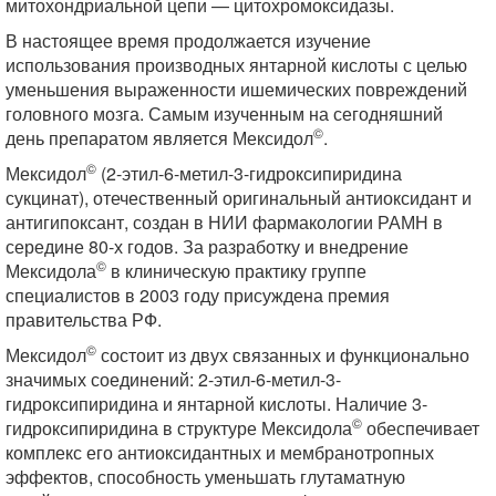
митохондриальной цепи — цитохромоксидазы.
В настоящее время продолжается изучение
использования производных янтарной кислоты с целью
уменьшения выраженности ишемических повреждений
головного мозга. Самым изученным на сегодняшний
©
день препаратом является Мексидол
.
©
Мексидол
(2-этил-6-метил-3-гидроксипиридина
сукцинат), отечественный оригинальный антиоксидант и
антигипоксант, создан в НИИ фармакологии РАМН в
середине 80-х годов. За разработку и внедрение
©
Мексидола
в клиническую практику группе
специалистов в 2003 году присуждена премия
правительства РФ.
©
Мексидол
состоит из двух связанных и функционально
значимых соединений: 2-этил-6-метил-3-
гидроксипиридина и янтарной кислоты. Наличие 3-
©
гидроксипиридина в структуре Мексидола
обеспечивает
комплекс его антиоксидантных и мембранотропных
эффектов, способность уменьшать глутаматную