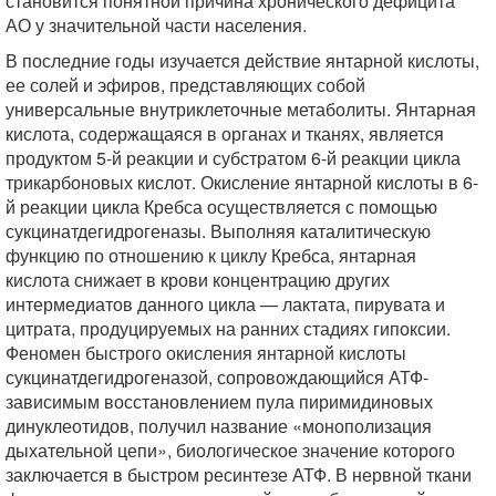
становится понятной причина хронического дефицита
АО у значительной части населения.
В последние годы изучается действие янтарной кислоты,
ее солей и эфиров, представляющих собой
универсальные внутриклеточные метаболиты. Янтарная
кислота, содержащаяся в органах и тканях, является
продуктом 5-й реакции и субстратом 6-й реакции цикла
трикарбоновых кислот. Окисление янтарной кислоты в 6-
й реакции цикла Кребса осуществляется с помощью
сукцинатдегидрогеназы. Выполняя каталитическую
функцию по отношению к циклу Кребса, янтарная
кислота снижает в крови концентрацию других
интермедиатов данного цикла — лактата, пирувата и
цитрата, продуцируемых на ранних стадиях гипоксии.
Феномен быстрого окисления янтарной кислоты
сукцинатдегидрогеназой, сопровождающийся АТФ-
зависимым восстановлением пула пиримидиновых
динуклеотидов, получил название «монополизация
дыхательной цепи», биологическое значение которого
заключается в быстром ресинтезе АТФ. В нервной ткани