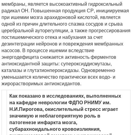
мембраны, является высокоактивный гидроксильный
радикал ОН. Повышенная продукция СР, инициируемая
при ишемии мозга арахидоновой кислотой, является
одной из причин длительного спазма сосудов и срыва
церебральной ауторегуляции, а также прогрессирования
постишемического отека и набухания за счет
дезинтеграции нейронов и повреждения мембранных
насосов. В процессе ишемии вследствие
энергодефицита снижается активность ферментов
антиоксидантной защиты: супероксиддисмутазы,
каталазы и глутатионпероксидазы. Одновременно
уменьшается количество практически всех водо- и
жирорастворимых антиоксидантов.
Как показано в исследованиях, выполненных
на кафедре неврологии ФДПО РНИМУ им.
Н.И.Пирогова, окислительный стресс играет
значимую и неблагоприятную роль в
патогенезе инфаркта мозга,
субарахноидального кровоизлияния,