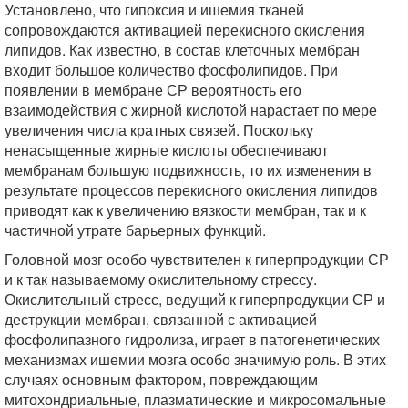
Установлено, что гипоксия и ишемия тканей
сопровождаются активацией перекисного окисления
липидов. Как известно, в состав клеточных мембран
входит большое количество фосфолипидов. При
появлении в мембране СР вероятность его
взаимодействия с жирной кислотой нарастает по мере
увеличения числа кратных связей. Поскольку
ненасыщенные жирные кислоты обеспечивают
мембранам большую подвижность, то их изменения в
результате процессов перекисного окисления липидов
приводят как к увеличению вязкости мембран, так и к
частичной утрате барьерных функций.
Головной мозг особо чувствителен к гиперпродукции СР
и к так называемому окислительному стрессу.
Окислительный стресс, ведущий к гиперпродукции СР и
деструкции мембран, связанной с активацией
фосфолипазного гидролиза, играет в патогенетических
механизмах ишемии мозга особо значимую роль. В этих
случаях основным фактором, повреждающим
митохондриальные, плазматические и микросомальные