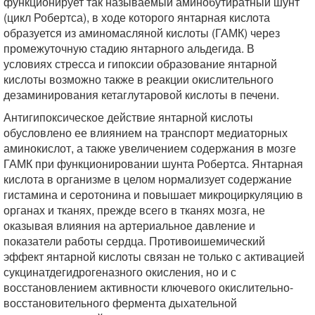
функционирует так называемый аминобутиратный шунт
(цикл Робертса), в ходе которого янтарная кислота
образуется из аминомасляной кислоты (ГАМК) через
промежуточную стадию янтарного альдегида. В
условиях стресса и гипоксии образование янтарной
кислоты возможно также в реакции окислительного
дезаминирования кетаглутаровой кислоты в печени.
Антигипоксическое действие янтарной кислоты
обусловлено ее влиянием на транспорт медиаторных
аминокислот, а также увеличением содержания в мозге
ГАМК при функционировании шунта Робертса. Янтарная
кислота в организме в целом нормализует содержание
гистамина и серотонина и повышает микроциркуляцию в
органах и тканях, прежде всего в тканях мозга, не
оказывая влияния на артериальное давление и
показатели работы сердца. Противоишемический
эффект янтарной кислоты связан не только с активацией
сукцинатдегидрогеназного окисления, но и с
восстановлением активности ключевого окислительно-
восстановительного фермента дыхательной