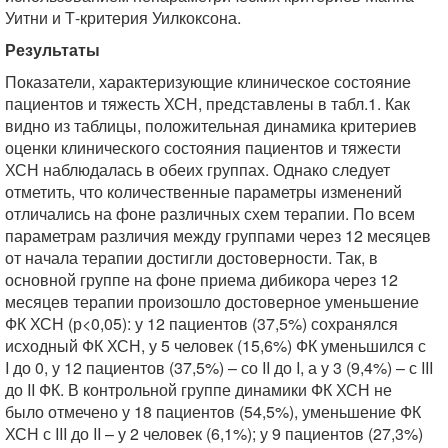
Уитни и Т-критерия Уилкоксона.
Результаты
Показатели, характеризующие клиническое состояние
пациентов и тяжесть ХСН, представлены в табл.1. Как
видно из таблицы, положительная динамика критериев
оценки клинического состояния пациентов и тяжести
ХСН наблюдалась в обеих группах. Однако следует
отметить, что количественные параметры изменений
отличались на фоне различных схем терапии. По всем
параметрам различия между группами через 12 месяцев
от начала терапии достигли достоверности. Так, в
основной группе на фоне приема дибикора через 12
месяцев терапии произошло достоверное уменьшение
ФК ХСН (р<0,05): у 12 пациентов (37,5%) сохранялся
исходный ФК ХСН, у 5 человек (15,6%) ФК уменьшился с
I до 0, у 12 пациентов (37,5%) – со II до I, а у 3 (9,4%) – с III
до II ФК. В контрольной группе динамики ФК ХСН не
было отмечено у 18 пациентов (54,5%), уменьшение ФК
ХСН с III до II – у 2 человек (6,1%); у 9 пациентов (27,3%)