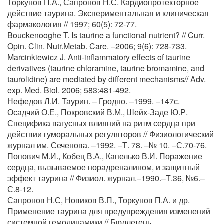
Торкунов П.А., Сапронов Н.С. Кардиопротекторное
действие таурина. Экспериментальная и клиническая
фармакология // 1997; 60(5): 72-77.
Bouckenooghe T. Is taurine a functional nutrient? // Curr.
Opin. Clin. Nutr.Metab. Care. –2006; 9(6): 728-733.
Marcinkiewicz J. Anti-inflammatory effects of taurine
derivatives (taurine chloramine, taurine bromamine, and
taurolidine) are mediated by different mechanisms// Adv.
exp. Med. Biol. 2006; 583:481-492.
Нефедов Л.И. Таурин. – Гродно. –1999. –147с.
Осадчий О.Е., Покровский В.М., Шейх-Заде Ю.Р.
Специфика вагусных влияний на ритм сердца при
действии гуморальных регуляторов // Физиологический
журнал им. Сеченова. –1992. –Т. 78. –№ 10. –С.70-76.
Попович М.И., Кобец В.А., Капелько В.И. Поражение
сердца, вызываемое норадреналином, и защитный
эффект таурина // Физиол. журнал.–1990.–Т.36, №6.–
С.8-12.
Сапронов Н.С, Новиков В.П., Торкунов П.А. и др.
Применение таурина для предупреждения изменений
системной гемодинамики // Бюллетень