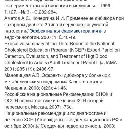
экспериментальной биологии и медицины. –1999. –
Т.127. –№ 3. –С.282-284.
Аметов А.С., Кочергина И.И. Применение дибикора при
сахарном диабете 2 типа и сердечно-сосудистой
патологии//
Эффективная фармакотерапия
в
эндокринологии. 2007; 1: С.40-49.
Executive summary of the Third Report of the National
Cholesterol Education Program (NCEP) Expert Panel on
Detection, Evaluation, and Treatment of Higt Blood
Cholesterol in Adults (Adult Treatment Panel III)// JAMA
2001; 285 (19): 2486-97.
Мановицкая А.В. Эффекты дибикора у больных с
метаболическим синдромом// Качество жизни.
Медицина. 2008; 3(26): 41-46.
Российские национальные Рекомендации ВНОК и
ОССН по диагностике и лечению ХСН (второй
пересмотр). Москва, 2007г.-76с.
Национальные рекомендации по диагностике и
лечению ХСН (Утверждены съездом кардиологов РФ в
октябре 2003г.)// Сердечная недостаточность. 2003;