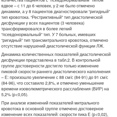
вдвое – с 11 до 6 человек, у 2 не было отмечено
динамики, а у 8 пациентов диагностировали “ригидный”
тип кровотока. “Рестриктивный” тип диастолической
дисфункции у всех пациентов (3 человека)
трансформировался в более легкий
“псевдонормальный” тип. У 7 больных, имевших
“ригидный” тип трансмитрального кровотока, отмечено
отсутствие нарушений диастолической функции ЛЖ.
Динамика количественных показателей диастолической
дисфункции представлена в табл.2. В контрольной
группе достоверности достигло только изменение
пиковой скорости раннего диастолического наполнения
– Е: произошло увеличение с 88 см/с (84-91) до 91 см/с
(84-96), что составило 2,8%, и отмечено уменьшение
времени изоволюметрического расслабления (ВИР) на
5,2% (р<0,05).
При анализе изменений показателей митрального
кровотока в основной группе отмечено достоверное
изменение всех показателей: скорости пика Е (р<0,02),