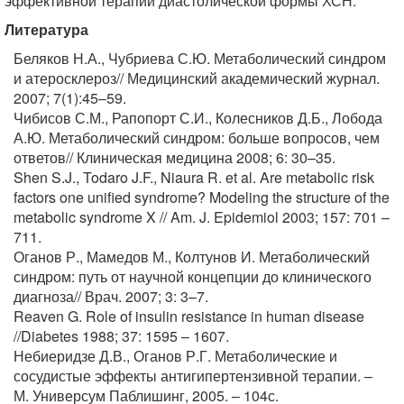
эффективной терапии диастолической формы ХСН.
Литература
Беляков Н.А., Чубриева С.Ю. Метаболический синдром
и атеросклероз// Медицинский академический журнал.
2007; 7(1):45–59.
Чибисов С.М., Рапопорт С.И., Колесников Д.Б., Лобода
А.Ю. Метаболический синдром: больше вопросов, чем
ответов// Клиническая медицина 2008; 6: 30–35.
Shen S.J., Todaro J.F., Niaura R. et al. Are metabolic risk
factors one unified syndrome? Modeling the structure of the
metabolic syndrome X // Am. J. Epidemiol 2003; 157: 701 –
711.
Оганов Р., Мамедов М., Колтунов И. Метаболический
синдром: путь от научной концепции до клинического
диагноза// Врач. 2007; 3: 3–7.
Reaven G. Role of insulin resistance in human disease
//Diabetes 1988; 37: 1595 – 1607.
Небиеридзе Д.В., Оганов Р.Г. Метаболические и
сосудистые эффекты антигипертензивной терапии. –
М. Универсум Паблишинг, 2005. – 104с.