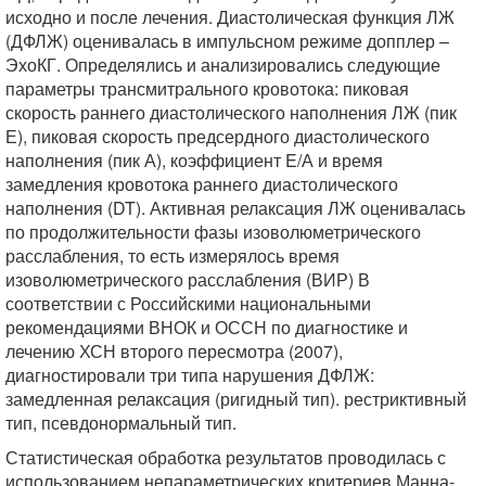
исходно и после лечения. Диастолическая функция ЛЖ
(ДФЛЖ) оценивалась в импульсном режиме допплер –
ЭхоКГ. Определялись и анализировались следующие
параметры трансмитрального кровотока: пиковая
скорость раннeго диастолического наполнения ЛЖ (пик
Е), пиковая скорoсть предсердного диастолического
наполнения (пик А), коэффициент E/А и время
замедления кровотока раннего диастолического
наполнения (DT). Активная релаксация ЛЖ оценивалась
по продолжительности фазы изоволюметрического
расслабления, то есть измерялось время
изоволюметрического расслабления (ВИР) В
соответствии с Российскими национальными
рекомендациями ВНОК и ОССН по диагностике и
лечению ХСН второго пересмотра (2007),
диагностировали три типа нарушения ДФЛЖ:
замедленная релаксация (ригидный тип). рестриктивный
тип, псевдонормальный тип.
Статистическая обработка результатов проводилась с
использованием непараметрических критериев Манна-