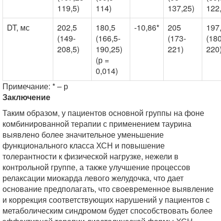
119,5)
114)
137,25)
122
DT, мс
202,5
180,5
-10,86*
205
197
(149-
(166,5-
(173-
(180
208,5)
190,25)
221)
220
(р =
0,014)
Примечание: * – р
Заключение
Таким образом, у пациентов основной группы на фоне
комбинированной терапии с применением таурина
выявлено более значительное уменьшение
функционального класса ХСН и повышение
толерантности к физической нагрузке, нежели в
контрольной группе, а также улучшение процессов
релаксации миокарда левого желудочка, что дает
основание предполагать, что своевременное выявление
и коррекция соответствующих нарушений у пациентов с
метаболическим синдромом будет способствовать более