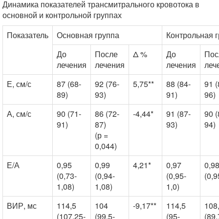
Динамика показателей трансмитрального кровотока в
основной и контрольной группах
Показатель
Основная группа
Контрольная 
До
После
Δ %
До
Пос
лечения
лечения
лечения
леч
Е, см/с
87 (68-
92 (76-
5,75**
88 (84-
91 (
89)
93)
91)
96)
А, см/с
90 (71-
86 (72-
-4,44*
91 (87-
90 (
91)
87)
93)
94)
(р =
0,044)
Е/А
0,95
0,99
4,21*
0,97
0,9
(0,73-
(0,94-
(0,95-
(0,9
1,08)
1,08)
1,0)
ВИР, мс
114,5
104
-9,17**
114,5
108
(107,25-
(99,5-
(95-
(89,