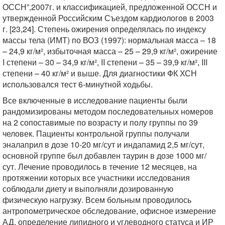
ОССН”,2007г. и классификацией, предложенной ОССН и
утвержденной Российским Съездом кардиологов в 2003
г. [23,24]. Степень ожирения определялась по индексу
массы тела (ИМТ) по ВОЗ (1997): нормальная масса – 18
– 24,9 кг/м², избыточная масса – 25 – 29,9 кг/м², ожирение
I степени – 30 – 34,9 кг/м², II степени – 35 – 39,9 кг/м², III
степени – 40 кг/м² и выше. Для диагностики ФК ХСН
использовался тест 6-минутной ходьбы.
Все включенные в исследование пациенты были
рандомизированы методом последовательных номеров
на 2 сопоставимые по возрасту и полу группы по 39
человек. Пациенты контрольной группы получали
эналаприл в дозе 10-20 мг/сут и индапамид 2,5 мг/сут,
основной группе был добавлен таурин в дозе 1000 мг/
сут. Лечение проводилось в течение 12 месяцев, на
протяжении которых все участники исследования
соблюдали диету и выполняли дозированную
физическую нагрузку. Всем больным проводилось
антропометрическое обследование, офисное измерение
АД, определение липидного и углеводного статуса и ИР