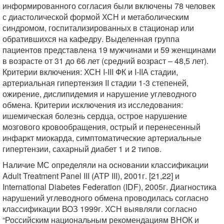
информированного согласия были включены 78 человек
с диастолической формой ХСН и метаболическим
синдромом, госпитализированных в стационар или
обратившихся на кафедру. Выделенная группа
пациентов представлена 19 мужчинами и 59 женщинами
в возрасте от 31 до 66 лет (средний возраст – 48,5 лет).
Критерии включения: ХСН I-III ФК и I-IIА стадии,
артериальная гипертензия II стадии 1-3 степеней,
ожирение, дислипидемия и нарушение углеводного
обмена. Критерии исключения из исследования:
ишемическая болезнь сердца, острое нарушение
мозгового кровообращения, острый и перенесенный
инфаркт миокарда, симптоматические артериальные
гипертензии, сахарный диабет 1 и 2 типов.
Наличие МС определяли на основании классификации
Adult Treatment Panel III (АТР III), 2001г. [21,22] и
International Diabetes Federation (IDF), 2005г. Диагностика
нарушений углеводного обмена проводилась согласно
классификации ВОЗ 1999г. ХСН выявляли согласно
“Российским национальным рекомендациям ВНОК и