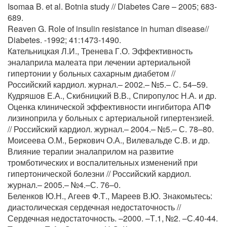
Isomaa B. et al. Botnia study // Diabetes Care – 2005; 683-
689.
Reaven G. Role of insulin resistance in human disease//
Diabetes. -1992; 41:1473-1490.
Кaтельницкая Л.И., Тренева Г.О. Эффективность
эналаприла малеата при лечении артериальной
гипертонии у больных сахарным диабетом //
Росcийский кардиол. журнал.– 2002.– №5.– С. 54–59.
Кудряшов Е.А., Скибницкий В.В., Спиропулос Н.А. и др.
Оценка клинической эффективности ингибитора АПФ
лизиноприла у больных с артериальной гипертензией.
// Российский кардиол. журнал.– 2004.– №5.– С. 78–80.
Моисеева О.М., Беркович О.А., Вилевальде С.В. и др.
Влияние терапии эналаприлом на развитие
тромботических и воспалительных изменений при
гипертонической болезни // Росcийский кардиол.
журнал.– 2005.– №4.–С. 76–0.
Беленков Ю.Н., Агеев Ф.Т., Мареев В.Ю. Знакомьтесь:
диастолическая сердечная недостаточность //
Сердечная недостаточность. –2000. –Т.1, №2. –С.40-44.