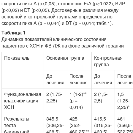
скорости пика А (р<0,05), отношения Е/А (р<0,032), ВИР
(р<0,02) и DT (р<0,05). Достоверные различия между
основной и контрольной группами определены по
скорости пика А (р = 0,044) и DT (р = 0,014; табл.1).
Таблица 1
Динамика показателей клинического состояния
пациентов с ХСН и ФВ ЛЖ на фоне различной терапии
Показатель
Основная группа
Контрольная
группа
До
После
До
После
лечения
лечения
лечения
лечени
Функциональная
2 (1,75-
1 (1-2)**
2 (1,5-
1,5
классификация
2,25)
(р =
2,5)
(1,25-
ХСН
0,014)
2,25)*
Результаты
345,5
425
415,5
461
теста
(306,25-
(352-
(315,25-
(356,5-
6-минутной
438,5)
460,25)**
460,5)
532,75)