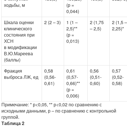
ходьбы, м
(р =
0,044)
Шкала оценки
2 (2 – 3)
1 (1 –
2 (1,75
2 (1,5 –
клинического
2,5)**
– 2,5)
2,25)*
состояния при
(р =
ХСН
0,013)
в модификации
В.Ю.Мареева
(баллы)
Фракция
0,58
0,61
0,56
0,57
выброса ЛЖ, ед
(0,56-
(0,57-
(0,51-
(0,52-
0,61)
0,66)**
0,60)
0,58)
(р =
0,006)
Примечание: * р<0,05, ** р<0,02 по сравнению с
исходными данными, р – по сравнению с контрольной
группой.
Таблица 2