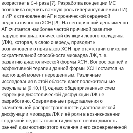
возрастает в 3-4 раза [7]. Разработка концепции МС
позволила оценить важную роль гиперинсулинемии (ГИ)
и ИР в становлении АГ и хронической сердечной
недостаточности (ХСН) [8]. На сегодняшний день именно
АГ считается наиболее частой причиной развития
нарушения диастолической функции левого желудочка
(ЛЖ), которая, в свою очередь, приводит к
возникновению признаков ХСН при отсутствии снижения
сократительной способности миокарда ЛЖ, т. е.
развитию диастолической формы ХСН. Вопрос ранней и
эффективной терапии данной формы ХСН остается на
настоящий момент нерешенным. Различные
исследования в этой области дают положительные
результаты [9,10,11], однако общепризнанных схем
коррекции диастолической дисфункции ЛЖ не
разработано. Современные представления o
значительной распространенности диастолической
дисфункции миокарда ЛЖ и её роли в возникновении
сердечной недостаточности диктуют необходимость
ранней диагностики этого явления и его своевременной