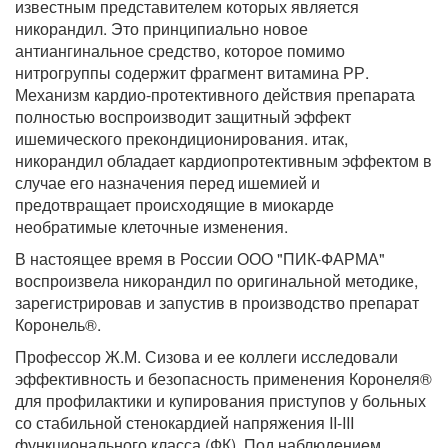
известным представителем которых является
никорандил. Это принципиально новое
антиангинальное средство, которое помимо
нитрогруппы содержит фрагмент витамина РР.
Механизм кардио-протективного действия препарата
полностью воспроизводит защитный эффект
ишемического прекондиционирования. итак,
никорандил обладает кардиопротективным эффектом в
случае его назначения перед ишемией и
предотвращает происходящие в миокарде
необратимые клеточные изменения.
В настоящее время в России ООО "ПИК-ФАРМА"
воспроизвела никорандил по оригинальной методике,
зарегистрировав и запустив в производство препарат
Коронель®.
Профессор Ж.М. Сизова и ее коллеги исследовали
эффективность и безопасность применения Коронеля®
для профилактики и купирования приступов у больных
со стабильной стенокардией напряжения II-III
функционального класса (ФК). Под наблюдением