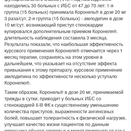
находились 30 больных с ИБС от 47 до 70 лет: 1-я
группа (15 больных) принимала Коронель® в дозе 20 мг
3 раза/сут, 2-я группа (15 больных) - амлодипин в дозе
10 мг/сут. возникающий приступ стенокардии
купировался дополнительным приемом Коронеля®.
длительность наблюдения составила 3 месяца.
Результаты показали, что наибольшая эффективность
курсового применения Коронеля® отмечается через 1
месяц терапии, сохраняясь на этом уровне в
дальнейшем, что указывает на отсутствие эффекта
привыкания к этому препарату. курсовое применение
амлодипина по эффективности несколько уступало
Коронелю®.
Таким образом, Коронель® в дозе 20 мг, принимаемой
трижды в сутки, приводит у больных ИБС со
стенокардией II-III ФК к существенному уменьшению
количества приступов, выраженности ангинозных
болей, повышает толерантность к физической нагрузке,
улучшает качество жизни пациентов по данным
опросника общего здоровья и может применяться как с