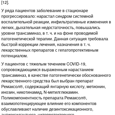
[12].
У ряда пациентов заболевание в стационаре
прогрессировало: нарастал синдром системной
воспалительной реакции, инфильтративные изменения в
легких, дыхательная недостаточность, повышались
уровни трансаминаз, в т. ч. и на фоне проводимой
патогенетической терапии. Данная ситуация требовала
быстрой коррекции лечения, назначения в т. ч.
лекарственных препаратов с гепатопротективным
потенциалом.
У пациентов с тяжелым течением COVID-19,
сопровождающимся выраженным нарастанием
трансаминаз, в качестве патогенетически обоснованного
лекарственного средства был выбран препарат
Ремаксол®, содержащий янтарную кислоту, метионин,
инозин, никотинамид, N-метилглюкамин.
Поликомпонентность препарата Ремаксол®,
взаимопотенцирующее влияние его компонентов
обуславливают наличие дезинтоксикационного,
антиоксидантного, цитопротекторного,