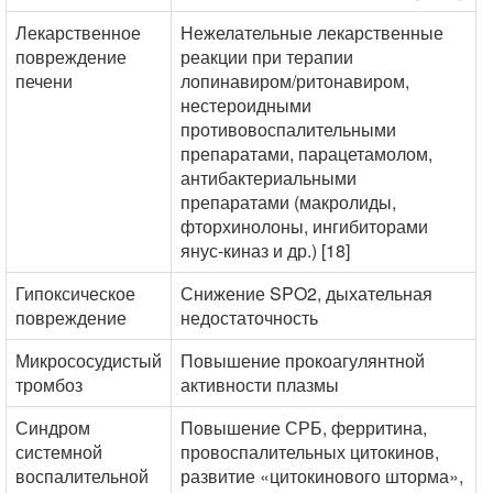
Лекарственное
Нежелательные лекарственные
повреждение
реакции при терапии
печени
лопинавиром/ритонавиром,
нестероидными
противовоспалительными
препаратами, парацетамолом,
антибактериальными
препаратами (макролиды,
фторхинолоны, ингибиторами
янус-киназ и др.) [18]
Гипоксическое
Снижение SPO2, дыхательная
повреждение
недостаточность
Микрососудистый
Повышение прокоагулянтной
тромбоз
активности плазмы
Синдром
Повышение СРБ, ферритина,
системной
провоспалительных цитокинов,
воспалительной
развитие «цитокинового шторма»,