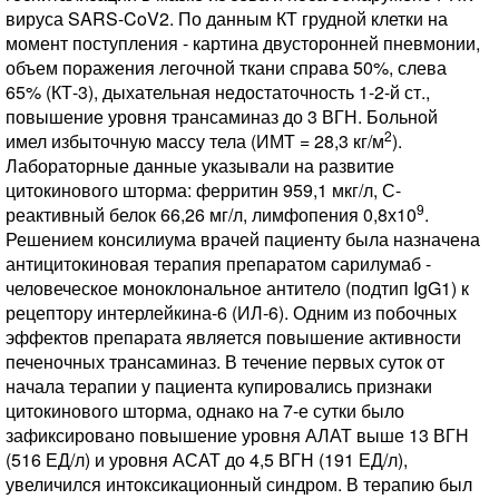
вируса SARS-CoV2. По данным КТ грудной клетки на
момент поступления - картина двусторонней пневмонии,
объем поражения легочной ткани справа 50%, слева
65% (КТ-3), дыхательная недостаточность 1-2-й ст.,
повышение уровня трансаминаз до 3 ВГН. Больной
2
имел избыточную массу тела (ИМТ = 28,3 кг/м
).
Лабораторные данные указывали на развитие
цитокинового шторма: ферритин 959,1 мкг/л, С-
9
реактивный белок 66,26 мг/л, лимфопения 0,8х10
.
Решением консилиума врачей пациенту была назначена
антицитокиновая терапия препаратом сарилумаб -
человеческое моноклональное антитело (подтип IgG1) к
рецептору интерлейкина-6 (ИЛ-6). Одним из побочных
эффектов препарата является повышение активности
печеночных трансаминаз. В течение первых суток от
начала терапии у пациента купировались признаки
цитокинового шторма, однако на 7-е сутки было
зафиксировано повышение уровня АЛАТ выше 13 ВГН
(516 ЕД/л) и уровня АСАТ до 4,5 ВГН (191 ЕД/л),
увеличился интоксикационный синдром. В терапию был