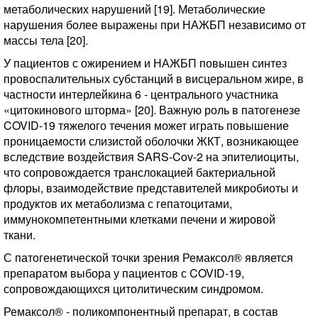
метаболических нарушений [19]. Метаболические
нарушения более выражены при НАЖБП независимо от
массы тела [20].
У пациентов с ожирением и НАЖБП повышен синтез
провоспалительных субстанций в висцеральном жире, в
частности интерлейкина 6 - центрального участника
«цитокинового шторма» [20]. Важную роль в патогенезе
COVID-19 тяжелого течения может играть повышение
проницаемости слизистой оболочки ЖКТ, возникающее
вследствие воздействия SARS-Cov-2 на эпителиоциты,
что сопровождается транслокацией бактериальной
флоры, взаимодействие представителей микробиоты и
продуктов их метаболизма с гепатоцитами,
иммунокомпетентными клетками печени и жировой
ткани.
С патогенетической точки зрения Ремаксол® является
препаратом выбора у пациентов с COVID-19,
сопровождающихся цитолитическим синдромом.
Ремаксол® - поликомпонентный препарат, в состав