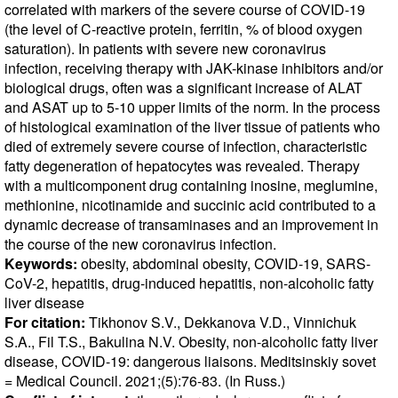
correlated with markers of the severe course of COVID-19
(the level of C-reactive protein, ferritin, % of blood oxygen
saturation). In patients with severe new coronavirus
infection, receiving therapy with JAK-kinase inhibitors and/or
biological drugs, often was a significant increase of ALAT
and ASAT up to 5-10 upper limits of the norm. In the process
of histological examination of the liver tissue of patients who
died of extremely severe course of infection, characteristic
fatty degeneration of hepatocytes was revealed. Therapy
with a multicomponent drug containing inosine, meglumine,
methionine, nicotinamide and succinic acid contributed to a
dynamic decrease of transaminases and an improvement in
the course of the new coronavirus infection.
Keywords:
obesity, abdominal obesity, COVID-19, SARS-
CoV-2, hepatitis, drug-induced hepatitis, non-alcoholic fatty
liver disease
For citation:
Tikhonov S.V., Dekkanova V.D., Vinnichuk
S.A., Fil T.S., Bakulina N.V. Obesity, non-alcoholic fatty liver
disease, COVID-19: dangerous liaisons. Meditsinskiy sovet
= Medical Council. 2021;(5):76-83. (In Russ.)