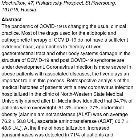
Mechnikov; 47, Piskarevsky Prospect, St Petersburg,
191015, Russia
Abstract
The pandemic of COVID-19 is changing the usual clinical
practice. Most of the drugs used for the etiotropic and
pathogenetic therapy of COVID-19 do not have a sufficient
evidence base, approaches to therapy of liver,
gastrointestinal tract and other body systems damage in the
structure of COVID-19 and post COVID-19 syndrome are
under development. Coronavirus infection is more severe in
obese patients with associated diseases; the liver plays an
important role in this process. Retrospective analysis of the
medical histories of patients with a new coronavirus infection
hospitalized in the clinic of North-Western State Medical
University named after I.I. Mechnikov identified that 34.7% of
patients were overweight, 51.3% obese, 77% abdominal
obesity (alanine aminotransferase (ALAT) was on average
76.2 ± 58.8 U/L, aspartate aminotransferase (ACAT) 60.7 ±
48.6 U/L). At the time of hospitalization, increased
transaminases was detected in 71% of patients and