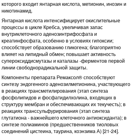
которого входит янтарная кислота, метионин, инозин и
никотинамид.
Янтарная кислота интенсифицирует окислительные
процессы в цикле Кребса, увеличивая запас
внутриклеточного аденозинтрифосфата и
креатинфосфата, особенно в условиях гипоксии;
способствует образованию гликогена; благоприятно
влияет на липидный обмен; повышает активность
супероксиддисмутазы и каталазы -ферментов первой
линии свободнорадикальной защиты.
Компоненты препарата Ремаксол® способствуют
синтезу эндогенного аденозилметионина, участвующего
в реакциях трансметилирования (этап синтеза
фосфолипидов и фосфатидилхолина, входящих в
структуру мембран и обеспечивающих их текучесть); в
реакциях транссульфурирования (этап синтеза
глутатиона - важнейшего клеточного антиоксиданта); в
синтезе полиаминов (предшественников тиоловых
соединений цистеина, таурина, коэнзима А) [21-24].