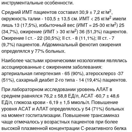
инструментальные особенности.
2
Средний ИМТ пациентов составил 30,9 ± 7,2 кг/м
,
2
окружность талии - 103,5 ± 13,5 см. ИМТ < 25 кг/м
имели
2
лишь 13 (17,5%), избыточный вес (ИМТ = 25-30 кг/м
) 25
2
(34,7%), ожирение (ИМТ > 30 кг/м
) 36 (51,3%) пациентов.
Ожирение I ст. - 22 (30,5%); II ст. - 8 (11,1%); III ст. - 7
(9,7%) пациентов. Абдоминальный фенотип ожирения
определялся у 77% больных.
Наиболее частыми хроническими нозологиями являлись
ассоциированные с ожирением заболевания:
артериальная гипертензия - 65 (90%), атеросклероз -37
(51%), сахарный диабет 2-го типа - 14 (19,4%) пациентов.
При лабораторном исследовании уровень АЛАТ в
среднем равнялся 76,2 ± 58,8 ЕД/л, АСАТ -60,7 ± 48,6
ЕД/л, глюкоза крови - 6,19 ± 1,5 ммоль/л. Повышение
уровня АСАТ и АЛАТ определялось у 54 (71%) больных
на момент госпитализации. Повышение трансаминаз
чаще отмечалось у возрастных пациентов при более
высокой плазменной концентрации С-реактивного белка