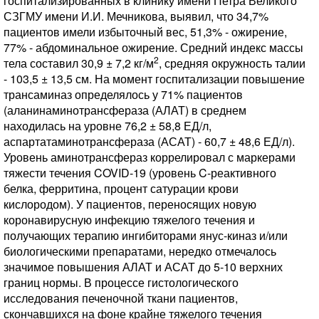
госпитализированных в клинику имени Петра Великого
СЗГМУ имени И.И. Мечникова, выявил, что 34,7%
пациентов имели избыточный вес, 51,3% - ожирение,
77% - абдоминальное ожирение. Средний индекс массы
2
тела составил 30,9 ± 7,2 кг/м
, средняя окружность талии
- 103,5 ± 13,5 см. На момент госпитализации повышение
трансаминаз определялось у 71% пациентов
(аланинаминотрансфераза (АЛАТ) в среднем
находилась на уровне 76,2 ± 58,8 ЕД/л,
аспартатаминотрансфераза (АСАТ) - 60,7 ± 48,6 ЕД/л).
Уровень аминотрансфераз коррелировал с маркерами
тяжести течения COVID-19 (уровень C-реактивного
белка, ферритина, процент сатурации крови
кислородом). У пациентов, переносящих новую
коронавирусную инфекцию тяжелого течения и
получающих терапию ингибиторами янус-киназ и/или
биологическими препаратами, нередко отмечалось
значимое повышения АЛАТ и АСАТ до 5-10 верхних
границ нормы. В процессе гистологического
исследования печеночной ткани пациентов,
скончавшихся на фоне крайне тяжелого течения