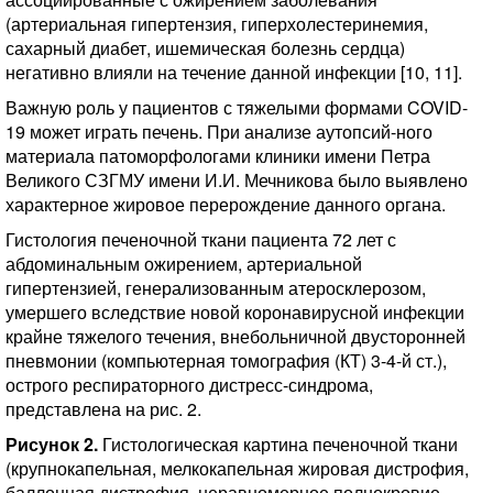
(артериальная гипертензия, гиперхолестеринемия,
сахарный диабет, ишемическая болезнь сердца)
негативно влияли на течение данной инфекции [10, 11].
Важную роль у пациентов с тяжелыми формами COVID-
19 может играть печень. При анализе аутопсий-ного
материала патоморфологами клиники имени Петра
Великого СЗГМУ имени И.И. Мечникова было выявлено
характерное жировое перерождение данного органа.
Гистология печеночной ткани пациента 72 лет с
абдоминальным ожирением, артериальной
гипертензией, генерализованным атеросклерозом,
умершего вследствие новой коронавирусной инфекции
крайне тяжелого течения, внебольничной двусторонней
пневмонии (компьютерная томография (КТ) 3-4-й ст.),
острого респираторного дистресс-синдрома,
представлена на рис. 2.
Рисунок 2.
Гистологическая картина печеночной ткани
(крупнокапельная, мелкокапельная жировая дистрофия,
баллонная дистрофия, неравномерное полнокровие