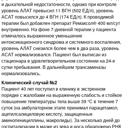
и дыхательной недостаточности, однако при контроле
уровень АЛАТ превысил 11 ВГН (502 ЕД/л), уровень
АСАТ повысился до 4 ВГН (174 ЕД/л). К проводимой
терапии был добавлен препарат Ремаксол® 400 мл/сут
внутривенно. На фоне 7-дневной терапии у пациента
отмечалось выраженное уменьшение
интоксикационного синдрома и системного воспаления,
уровень АЛАТ снизился более чем в два раза, уровень
АСАТ нормализовался. Пациент был выписан из
стационара в удовлетворительном состоянии на 24-е
сутки пребывания. В дальнейшем трансаминазы
нормализовались.
Клинический случай №2
Пациент 40 лет поступил в клинику в экстренном
порядке с жалобами на выраженную слабость и стойкое
повышение температуры тела выше 39 °С в течение 7
суток (на амбулаторном этапе принимал парацетамол,
ацетилсалициловую кислоту, защищенные
аминопенициллины, макролиды). За несколько дней до
госпитализации в мазке из зева и носа обнаружено РНК