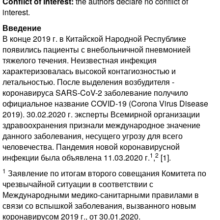
Conflict of interest:
the authors declare no conflict of
interest.
Введение
В конце 2019 г. в Китайской Народной Республике
появились пациенты с внебольничной пневмонией
тяжелого течения. Неизвестная инфекция
характеризовалась высокой контагиозностью и
летальностью. После выделения возбудителя -
коронавируса SARS-CoV-2 заболевание получило
официальное название COVID-19 (Corona Virus Disease
2019). 30.02.2020 г. эксперты Всемирной организации
здравоохранения признали международное значение
данного заболевания, несущего угрозу для всего
человечества. Пандемия новой коронавирусной
1
2
инфекции была объявлена 11.03.2020 г.
,
[1].
1
Заявление по итогам второго совещания Комитета по
чрезвычайной ситуации в соответствии с
Международными медико-санитарными правилами в
связи со вспышкой заболевания, вызванного новым
коронавирусом 2019 г., от 30.01.2020.