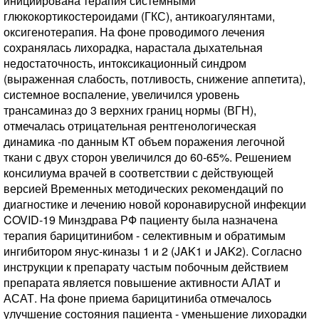
инициирована терапия системными
глюкокортикостероидами (ГКС), антикоагулянтами,
оксигенотерапия. На фоне проводимого лечения
сохранялась лихорадка, нарастала дыхательная
недостаточность, интоксикационный синдром
(выраженная слабость, потливость, снижение аппетита),
системное воспаление, увеличился уровень
трансаминаз до 3 верхних границ нормы (ВГН),
отмечалась отрицательная рентгенологическая
динамика -по данным КТ объем поражения легочной
ткани с двух сторон увеличился до 60-65%. Решением
консилиума врачей в соответствии с действующей
версией Временных методических рекомендаций по
диагностике и лечению новой коронавирусной инфекции
COVID-19 Минздрава РФ пациенту была назначена
терапия барицитинибом - селективным и обратимым
ингибитором янус-киназы 1 и 2 (JAK1 и JAK2). Согласно
инструкции к препарату частым побочным действием
препарата является повышение активности АЛАТ и
АСАТ. На фоне приема барицитиниба отмечалось
улучшение состояния пациента - уменьшение лихорадки