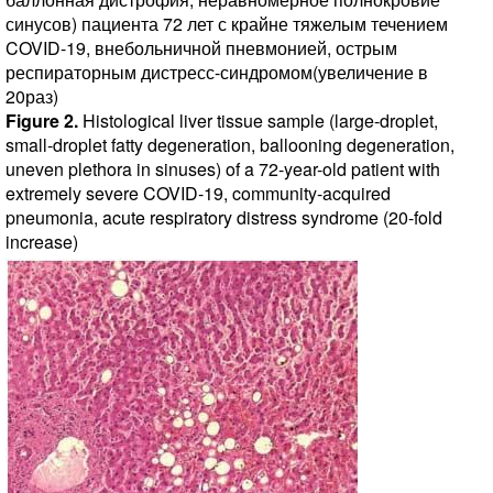
синусов) пациента 72 лет с крайне тяжелым течением
COVID-19, внебольничной пневмонией, острым
респираторным дистресс-синдромом(увеличение в
20раз)
Figure 2.
Histological liver tissue sample (large-droplet,
small-droplet fatty degeneration, ballooning degeneration,
uneven plethora in sinuses) of a 72-year-old patient with
extremely severe COVID-19, community-acquired
pneumonia, acute respiratory distress syndrome (20-fold
increase)