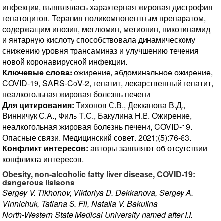
инфекции, выявлялась характерная жировая дистрофия
гепатоцитов. Терапия поликомпонентным препаратом,
содержащим инозин, меглюмин, метионин, никотинамид
и янтарную кислоту способствовала динамическому
снижению уровня трансаминаз и улучшению течения
новой коронавирусной инфекции.
Ключевые слова:
ожирение, абдоминальное ожирение,
COVID-19, SARS-CoV-2, гепатит, лекарственный гепатит,
неалкогольная жировая болезнь печени
Для цитирования:
Тихонов С.В., Декканова В.Д.,
Винничук С.А., Филь Т.С., Бакулина Н.В. Ожирение,
неалкогольная жировая болезнь печени, COVID-19.
Опасные связи. Медицинский совет. 2021;(5):76-83.
Конфликт интересов:
авторы заявляют об отсутствии
конфликта интересов.
Obesity, non-alcoholic fatty liver disease, COVID-19:
dangerous liaisons
Sergey V. Tikhonov, Viktoriya D. Dekkanova, Sergey A.
Vinnichuk, Tatiana S. Fil, Natalia V. Bakulina
North-Western State Medical University named after I.I.