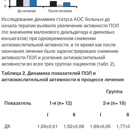
Исследование динамики статуса АОС больных до
начала терапии выявило увеличение активности ПОЛ
(по значениям малонового диальдегида и диеновых
конъюгатов) при одновременном снижении
антиокислительной активности, в то время как после
окончания лечения было зарегистрировано снижение
активности ПОЛ и усиление антиокислительной
активности во всех трех группах пациентов (табл. 2).
Таблица 2. Динамика показателей ПОЛ и
антиокислительной активности в процессе лечения
Группа
Показатель
1-я (n= 12)
2-я (n= 10)
I
II
I
II
ДК
1,59±0,01
1,52±0,06
1,69±0,05
1,77±0