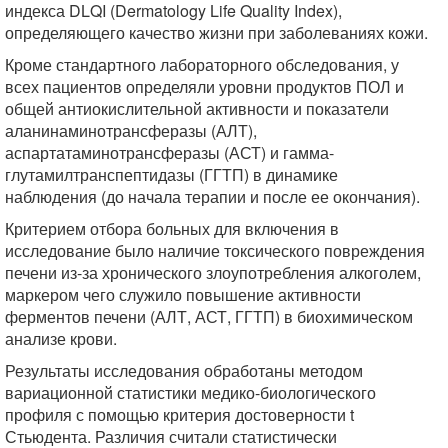
индекса DLQI (Dermatology Life Quality Index),
определяющего качество жизни при заболеваниях кожи.
Кроме стандартного лабораторного обследования, у
всех пациентов определяли уровни продуктов ПОЛ и
общей антиокислительной активности и показатели
аланинаминотрансферазы (АЛТ),
аспартатаминотрансферазы (АСТ) и гамма-
глутамилтранспептидазы (ГГТП) в динамике
наблюдения (до начала терапии и после ее окончания).
Критерием отбора больных для включения в
исследование было наличие токсического повреждения
печени из-за хронического злоупотребления алкоголем,
маркером чего служило повышение активности
ферментов печени (АЛТ, АСТ, ГГТП) в биохимическом
анализе крови.
Результаты исследования обработаны методом
вариационной статистики медико-биологического
профиля с помощью критерия достоверности t
Стьюдента. Различия считали статистически