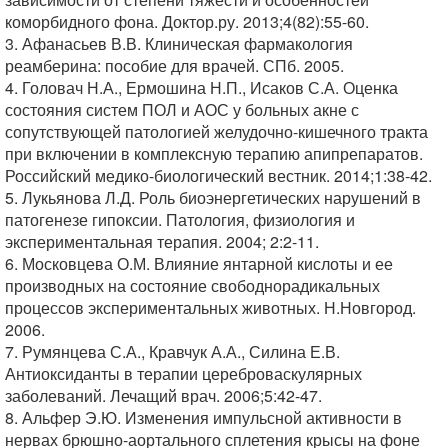
коморбидного фона. Доктор.ру. 2013;4(82):55-60.
3. Афанасьев В.В. Клиническая фармакология
реамберина: пособие для врачей. СПб. 2005.
4. Головач Н.А., Ермошина Н.П., Исаков С.А. Оценка
состояния систем ПОЛ и АОС у больных акне с
сопутствующей патологией желудочно-кишечного тракта
при включении в комплексную терапию апипрепаратов.
Российский медико-биологический вестник. 2014;1:38-42.
5. Лукьянова Л.Д. Роль биоэнергетических нарушений в
патогенезе гипоксии. Патология, физиология и
экспериментальная терапия. 2004; 2:2-11.
6. Московцева О.М. Влияние янтарной кислоты и ее
производных на состояние свободнорадикальных
процессов экспериментальных животных. Н.Новгород.
2006.
7. Румянцева С.А., Кравчук А.А., Силина Е.В.
Антиоксиданты в терапии цереброваскулярных
заболеваний. Лечащий врач. 2006;5:42-47.
8. Альфер Э.Ю. Изменения импульсной активности в
нервах брюшно-аортального сплетения крысы на фоне