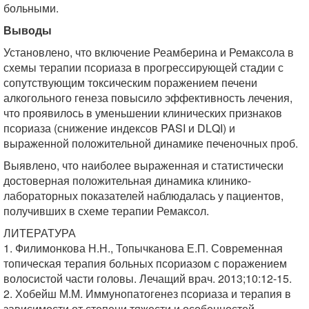
больными.
Выводы
Установлено, что включение Реамберина и Ремаксола в
схемы терапии псориаза в прогрессирующей стадии с
сопутствующим токсическим поражением печени
алкогольного генеза повысило эффективность лечения,
что проявилось в уменьшении клинических признаков
псориаза (снижение индексов PASI и DLQI) и
выраженной положительной динамике печеночных проб.
Выявлено, что наиболее выраженная и статистически
достоверная положительная динамика клинико-
лабораторных показателей наблюдалась у пациентов,
получивших в схеме терапии Ремаксол.
ЛИТЕРАТУРА
1. Филимонкова Н.Н., Топычканова Е.П. Современная
топическая терапия больных псориазом с поражением
волосистой части головы. Лечащий врач. 2013;10:12-15.
2. Хобейш М.М. Иммунопатогенез псориаза и терапия в
зависимости от степени тяжести и особенностей