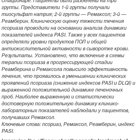
стационаре. Пациенты были разделены на три
группы. Представители 1-й группы получали
тиосульфат натрия; 2-й группы — Ремаксол; 3-й —
Реамберин. Клиническую оценку тяжести течения
псориаза проводили на основании анализа динамики
показателей индекса PASI. Также у всех пациентов
определяли уровни продуктов ПОЛ и общей
антиокислительной активности в сыворотке крови.
Результаты. Установлено, что включение в схемы
терапии псориаза в прогрессирующей стадии
Реамберина и Ремаксола повысило эффективность
лечения, что проявилось в уменьшении клинических
проявлений псориаза (снижение индексов PASI и DLQI) и
выраженной положительной динамике печеночных
проб. Наиболее выраженную и статистически
достоверную положительную динамику клинико-
лабораторных показателей наблюдали у пациентов,
получивших Ремаксол.
Ключевые слова: псориаз, Ремаксол, Реамберин, индекс
PASI.