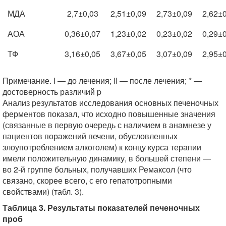
МДА
2,7±0,03
2,51±0,09
2,73±0,09
2,62±0
АОА
0,36±0,07
1,23±0,02
0,23±0,02
0,29±0
ТФ
3,16±0,05
3,67±0,05
3,07±0,09
2,95±0
Примечание. I — до лечения; II — после лечения; * —
достоверность различий p
Анализ результатов исследования основных печеночных
ферментов показал, что исходно повышенные значения
(связанные в первую очередь с наличием в анамнезе у
пациентов поражений печени, обусловленных
злоупотреблением алкоголем) к концу курса терапии
имели положительную динамику, в большей степени —
во 2-й группе больных, получавших Ремаксол (что
связано, скорее всего, с его гепатотропными
свойствами) (табл. 3).
Таблица 3. Результаты показателей печеночных
проб