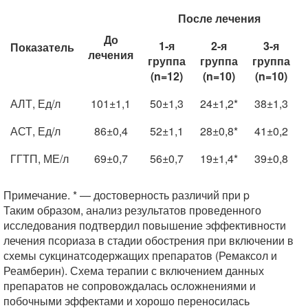
После лечения
До
1-я
2-я
3-я
Показатель
лечения
группа
группа
группа
(n=12)
(n=10)
(n=10)
АЛТ, Ед/л
101±1,1
50±1,3
24±1,2*
38±1,3
АСТ, Ед/л
86±0,4
52±1,1
28±0,8*
41±0,2
ГГТП, МЕ/л
69±0,7
56±0,7
19±1,4*
39±0,8
Примечание. * — достоверность различий при p
Таким образом, анализ результатов проведенного
исследования подтвердил повышение эффективности
лечения псориаза в стадии обострения при включении в
схемы сукцинатсодержащих препаратов (Ремаксол и
Реамберин). Схема терапии с включением данных
препаратов не сопровождалась осложнениями и
побочными эффектами и хорошо переносилась