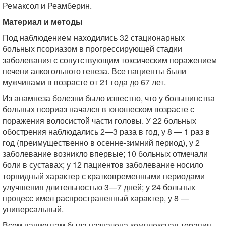
Ремаксол и Реамберин.
Материал и методы
Под наблюдением находились 32 стационарных
больных псориазом в прогрессирующей стадии
заболевания с сопутствующим токсическим поражением
печени алкогольного генеза. Все пациенты были
мужчинами в возрасте от 21 года до 67 лет.
Из анамнеза болезни было известно, что у большинства
больных псориаз начался в юношеском возрасте с
поражения волосистой части головы. У 22 больных
обострения наблюдались 2—3 раза в год, у 8 — 1 раз в
год (преимущественно в осенне-зимний период), у 2
заболевание возникло впервые; 10 больных отмечали
боли в суставах; у 12 пациентов заболевание носило
торпидный характер с кратковременными периодами
улучшения длительностью 3—7 дней; у 24 больных
процесс имел распространенный характер, у 8 —
универсальный.
Всем пациентам была назначена комплексная терапия,