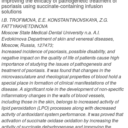
Improving the efficacy of pathogenetic treatment of
psoriasis using succinate-containing infusion
solutions
I.B. TROFIMOVA, E.E. KONSTANTINOVSKAYA, Z.G.
FATTYAKHETDINOVA
Moscow State Medical-Dental University n.a. A.I.
Evdokimova Department of skin and venereal diseases,
Moscow, Russia, 127473;
Increased incidence of psoriasis, possible disability, and
negative impact on the quality of life of patients cause high
importance of studying the issues of pathogenesis and
treatment of psoriasis. It was found that changes in the
microvasculature and rheological properties of blood hold a
special place in formation of clinical manifestations of the
disease. A significant role in the development of non-specific
inflammatory changes in the walls of blood vessels,
including those in the skin, belongs to increased activity of
lipid peroxidation (LPO) processes along with decreased
activity of antioxidant system performance. It was proved that
activation of succinate oxidase oxidation by increasing the
activity of succinate dehydrogenase and improving the