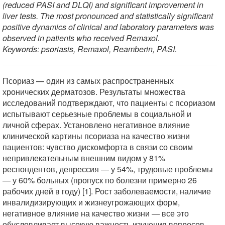
(reduced PASI and DLQI) and significant improvement in
liver tests. The most pronounced and statistically significant
positive dynamics of clinical and laboratory parameters was
observed in patients who received Remaxol.
Keywords: psoriasis, Remaxol, Reamberin, PASI.
Псориаз — один из самых распространенных
хронических дерматозов. Результаты множества
исследований подтверждают, что пациенты с псориазом
испытывают серьезные проблемы в социальной и
личной сферах. Установлено негативное влияние
клинической картины псориаза на качество жизни
пациентов: чувство дискомфорта в связи со своим
непривлекательным внешним видом у 81%
респондентов, депрессия — у 54%, трудовые проблемы
— у 60% больных (пропуск по болезни примерно 26
рабочих дней в году) [1]. Рост заболеваемости, наличие
инвалидизирующих и жизнеугрожающих форм,
негативное влияние на качество жизни — все это
обусловливает высокую важность изучения вопросов