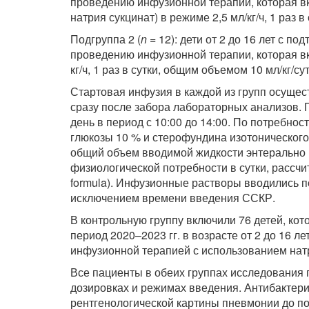
проведению инфузионной терапии, которая 
натрия сукцинат) в режиме 2,5 мл/кг/ч, 1 раз в
Подгруппа 2 (
n
= 12): дети от 2 до 16 лет с 
проведению инфузионной терапии, которая в
кг/ч, 1 раз в сутки, общим объемом 10 мл/кг/су
Стартовая инфузия в каждой из групп осущес
сразу после забора лабораторных анализов.
день в период с 10:00 до 14:00. По потребно
глюкозы 10 % и стерофундина изотонического
общий объем вводимой жидкости энтерально 
физиологической потребности в сутки, рассч
formula). Инфузионные растворы вводились п
исключением времени введения ССКР.
В контрольную группу включили 76 детей, ко
период 2020–2023 гг. в возрасте от 2 до 16 
инфузионной терапией с использованием натр
Все пациенты в обеих группах исследования
дозировках и режимах введения. Антибактер
рентгенологической картины пневмонии до по