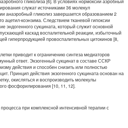
эробного гликолиза [6]. В условиях нормоксии аэробный
лирования служат источниками 36 молекул
ксии анаэробный гликолиз завершается образованием 2
о ацетил-коэнзима. Следствием тканевой гипоксии
ие эндогенного сукцината, который служит основной
апускающей каскад воспалительной реакции, избыточный
щей гиперпродукцией провоспалительных цитокинов [8,
летки приводит к ограничению синтеза медиаторов
унный ответ. Экзогенный сукцинат в составе ССКР
низму действия и способен снизить или полностью
цит. Принцип действия экзогенного сукцината основан на
етку, окисляться и воспроизводить молекулы
го фосфорилирования [10, 11, 12].
 процесса при комплексной интенсивной терапии с