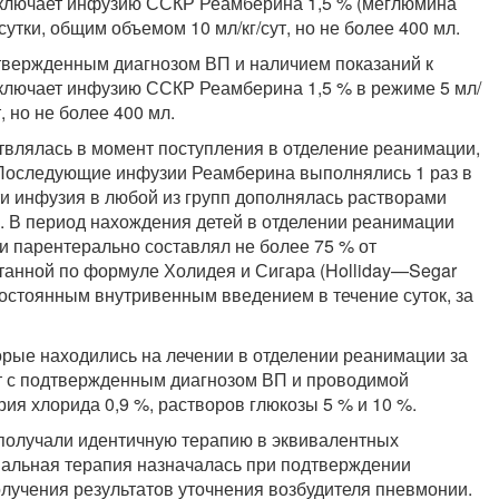
включает инфузию ССКР Реамберина 1,5 % (меглюмина
 сутки, общим объемом 10 мл/кг/сут, но не более 400 мл.
подтвержденным диагнозом ВП и наличием показаний к
ключает инфузию ССКР Реамберина 1,5 % в режиме 5 мл/
т, но не более 400 мл.
твлялась в момент поступления в отделение реанимации,
 Последующие инфузии Реамберина выполнялись 1 раз в
сти инфузия в любой из групп дополнялась растворами
. В период нахождения детей в отделении реанимации
и парентерально составлял не более 75 % от
итанной по формуле Холидея и Сигара (Holliday—Segar
остоянным внутривенным введением в течение суток, за
торые находились на лечении в отделении реанимации за
лет с подтвержденным диагнозом ВП и проводимой
ия хлорида 0,9 %, растворов глюкозы 5 % и 10 %.
 получали идентичную терапию в эквивалентных
иальная терапия назначалась при подтверждении
лучения результатов уточнения возбудителя пневмонии.