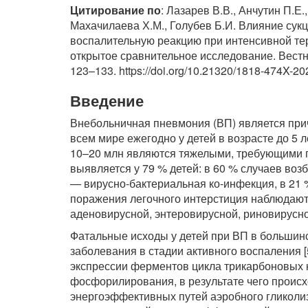
Цитирование по
: Лазарев В.В., Анчутин П.Е
Махачилаева Х.М., Голубев Б.И. Влияние сук
воспалительную реакцию при интенсивной те
открытое сравнительное исследование. Вестни
123–133. https://doi.org/10.21320/1818-474X-2
Введение
Внебольничная пневмония (ВП) является причин
всем мире ежегодно у детей в возрасте до 5 л
10–20 млн являются тяжелыми, требующими го
выявляется у 79 % детей: в 60 % случаев воз
— вирусно-бактериальная ко-инфекция, в 21 
поражения легочного интерстиция наблюдаютс
аденовирусной, энтеровирусной, риновирусно
Фатальные исходы у детей при ВП в большин
заболевания в стадии активного воспаления [
экспрессии ферментов цикла трикарбоновых 
фосфорилирования, в результате чего происх
энергоэффективных путей аэробного гликоли