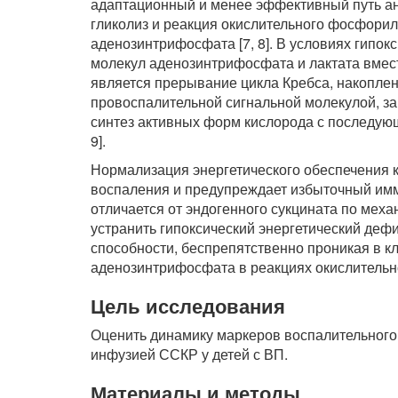
адаптационный и менее эффективный путь ана
гликолиз и реакция окислительного фосфори
аденозинтрифосфата [7, 8]. В условиях гипо
молекул аденозинтрифосфата и лактата вмест
является прерывание цикла Кребса, накоплен
провоспалительной сигнальной молекулой, з
синтез активных форм кислорода с последую
9].
Нормализация энергетического обеспечения к
воспаления и предупреждает избыточный имм
отличается от эндогенного сукцината по меха
устранить гипоксический энергетический дефи
способности, беспрепятственно проникая в кл
аденозинтрифосфата в реакциях окислительно
Цель исследования
Оценить динамику маркеров воспалительного
инфузией ССКР у детей с ВП.
Материалы и методы