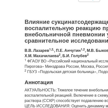
Влияние сукцинатсодержаще
воспалительную реакцию п
внебольничной пневмонии у
сравнительное исследован
1,2,
1,2
В.В. Лазарев
, П.Е. Анчутин
, М.В. Быко
2
2
Х.М. Махачилаева
, Б.И. Голубев
1
ФГАОУ ВО «Российский национальный исслед
Пирогова» Минздрава России, Москва, Росси
2
ГБУЗ «Подольская детская больница», Подо
Аннотация
АКТУАЛЬНОСТЬ: Тяжелое течение внебольнич
воспалительной реакцией. Включение в схем
раствора (ССКР) способствует подавлению в
ЦЕЛЬ ИССЛЕДОВАНИЯ: Оценить динамику мар