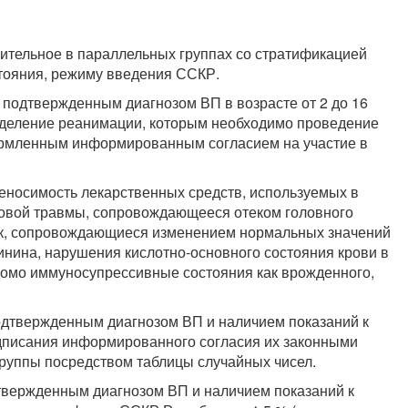
ительное в параллельных группах со стратификацией
стояния, режиму введения ССКР.
 подтвержденным диагнозом ВП в возрасте от 2 до 16
отделение реанимации, которым необходимо проведение
ормленным информированным согласием на участие в
еносимость лекарственных средств, используемых в
говой травмы, сопровождающееся отеком головного
к, сопровождающиеся изменением нормальных значений
инина, нарушения кислотно-основного состояния крови в
домо иммуносупрессивные состояния как врожденного,
подтвержденным диагнозом ВП и наличием показаний к
дписания информированного согласия их законными
группы посредством таблицы случайных чисел.
подтвержденным диагнозом ВП и наличием показаний к