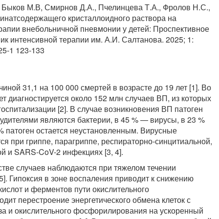
., Быков М.В, Смирнов Д.А., Пчелинцева Т.А., Фролов Н.С.,
цинатсодержащего кристаллоидного раствора на
рапии внебольничной пневмонии у детей: Проспективное
к интенсивной терапии им. А.И. Салтанова. 2025; 1:
025-1 123-133
ой 31,1 на 100 000 смертей в возрасте до 19 лет [1]. Во
ет диагностируется около 152 млн случаев ВП, из которых
спитализации [2]. В случае возникновения ВП патоген
будителями являются бактерии, в 45 % — вирусы, в 23 %
% патоген остается неустановленным. Вирусные
я при гриппе, парагриппе, респираторно-синцитиальной,
й и SARS-CoV-2 инфекциях [3, 4].
стве случаев наблюдаются при тяжелом течении
5]. Гипоксия в зоне воспаления приводит к снижению
кислот и ферментов пути окислительного
одит перестроение энергетического обмена клеток с
за и окислительного фосфорилирования на ускоренный