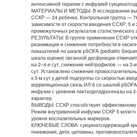
интенсивной терапии с инфузией сукцинатсод
МАТЕРИАЛЫ И МЕТОДЫ: В исследовании выде
ССКР — 24 ребенка. Контрольная группа — 76
зависимости от скорости введения ССКР: 5 и 
промежуточных результатов статистического 
РЕЗУЛЬТАТЫ: В группе применения ССКР отм
реанимации и снижение потребности в оксиге
показателей по шкале pSOFA (pediatric Sequen
шкала оценки) органной дисфункции отмечает
на 2–4-е сут, снижение нейтрофилов — на 3-и 
сут. Установлено снижение провоспалительны
к 3-м сут у детей подгруппы со скоростью вв
корреляционная связь ИЛ-6 со шкалой pSOFA
инфузии с уровнем лактатдегидрогеназы на 3-
характер.
ВЫВОДЫ: ССКР способствует эффективному п
Режим внутривенной инфузии ССКР 5 мл/кг/ч
уровня воспалительных маркеров.
КЛЮЧЕВЫЕ СЛОВА: сукцинатсодержащий крис
пневмония, дети, цитокины, противовоспалит