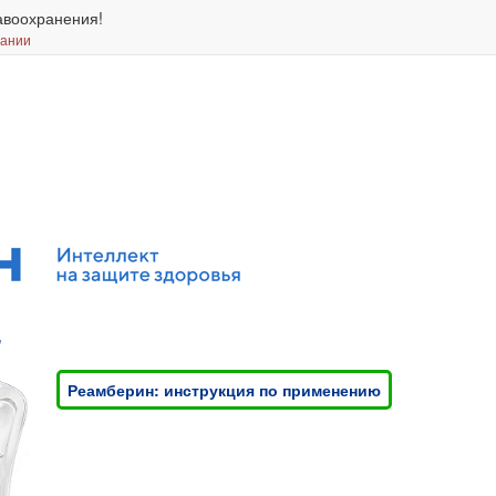
авоохранения!
вании
"
Реамберин: инструкция по применению