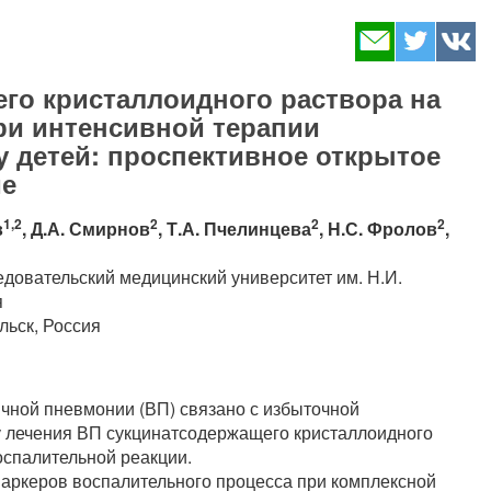
го кристаллоидного раствора на
ри интенсивной терапии
 детей: проспективное открытое
ие
1,2
2
2
2
в
, Д.А. Смирнов
, Т.А. Пчелинцева
, Н.С. Фролов
,
овательский медицинский университет им. Н.И.
я
льск, Россия
ной пневмонии (ВП) связано с избыточной
у лечения ВП сукцинатсодержащего кристаллоидного
оспалительной реакции.
керов воспалительного процесса при комплексной