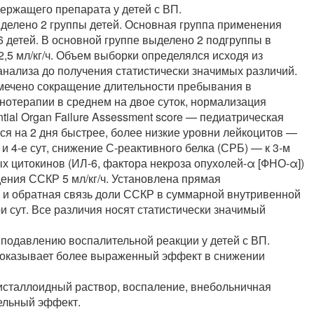
ержащего препарата у детей с ВП.
лено 2 группы детей. Основная группа применения
 детей. В основной группе выделено 2 подгруппы в
2,5 мл/кг/ч. Объем выборки определялся исходя из
анализа до получения статистически значимых различий.
ечено сокращение длительности пребывания в
нотерапии в среднем на двое суток, нормализация
tial Organ Failure Assessment score — педиатрическая
ся на 2 дня быстрее, более низкие уровни лейкоцитов —
и 4-е сут, снижение С-реактивного белка (СРБ) — к 3-м
х цитокинов (ИЛ-6, фактора некроза опухолей-α [ФНО-α])
едения ССКР 5 мл/кг/ч. Установлена прямая
 и обратная связь доли ССКР в суммарной внутривенной
и сут. Все различия носят статистически значимый
одавлению воспалительной реакции у детей с ВП.
 оказывает более выраженный эффект в снижении
таллоидный раствор, воспаление, внебольничная
ельный эффект.