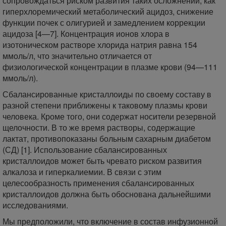
сопровождаться риском развития таких осложнений, как
гиперхлоремический метаболический ацидоз, снижение
функции почек с олигурией и замедлением коррекции
ацидоза [4—7]. Концентрация ионов хлора в
изотоническом растворе хлорида натрия равна 154
ммоль/л, что значительно отличается от
физиологической концентрации в плазме крови (94—111
ммоль/л).
Сбалансированные кристаллоиды по своему составу в
разной степени приближены к таковому плазмы крови
человека. Кроме того, они содержат носители резервной
щелочности. В то же время растворы, содержащие
лактат, противопоказаны больным сахарным диабетом
(СД) [1]. Использование сбалансированных
кристаллоидов может быть чревато риском развития
алкалоза и гиперкалиемии. В связи с этим
целесообразность применения сбалансированных
кристаллоидов должна быть обоснована дальнейшими
исследованиями.
Мы предположили, что включение в состав инфузионной