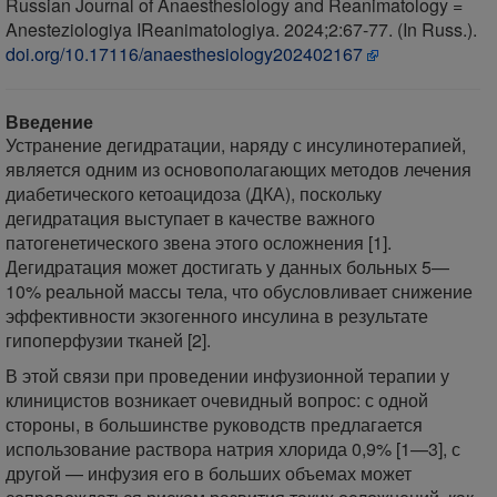
Russian Journal of Anaesthesiology and Reanimatology =
Anesteziologiya IReanimatologiya. 2024;2:67-77. (In Russ.).
doi.org/10.17116/anaesthesiology202402167
Введение
Устранение дегидратации, наряду с инсулинотерапией,
является одним из основополагающих методов лечения
диабетического кетоацидоза (ДКА), поскольку
дегидратация выступает в качестве важного
патогенетического звена этого осложнения [1].
Дегидратация может достигать у данных больных 5—
10% реальной массы тела, что обусловливает снижение
эффективности экзогенного инсулина в результате
гипоперфузии тканей [2].
В этой связи при проведении инфузионной терапии у
клиницистов возникает очевидный вопрос: с одной
стороны, в большинстве руководств предлагается
использование раствора натрия хлорида 0,9% [1—3], с
другой — инфузия его в больших объемах может