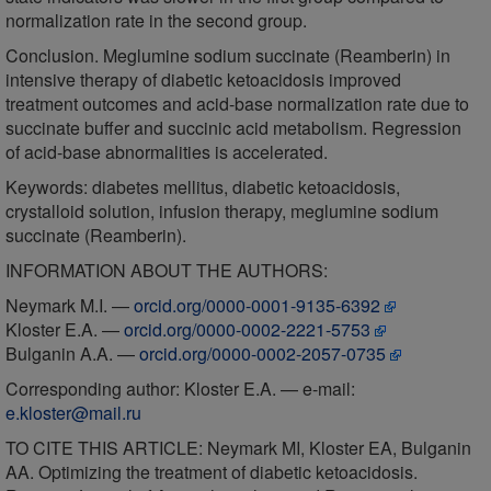
normalization rate in the second group.
Conclusion. Meglumine sodium succinate (Reamberin) in
intensive therapy of diabetic ketoacidosis improved
treatment outcomes and acid-base normalization rate due to
succinate buffer and succinic acid metabolism. Regression
of acid-base abnormalities is accelerated.
Keywords: diabetes mellitus, diabetic ketoacidosis,
crystalloid solution, infusion therapy, meglumine sodium
succinate (Reamberin).
INFORMATION ABOUT THE AUTHORS:
Neymark M.I. —
orcid.org/0000-0001-9135-6392
Kloster E.A. —
orcid.org/0000-0002-2221-5753
Bulganin A.A. —
orcid.org/0000-0002-2057-0735
Corresponding author: Kloster E.A. — e-mail:
e.kloster@mail.ru
TO CITE THIS ARTICLE: Neymark MI, Kloster EA, Bulganin
AA. Optimizing the treatment of diabetic ketoacidosis.