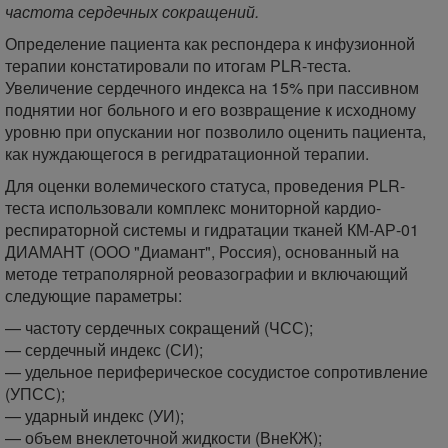
частота сердечных сокращений.
Определение пациента как респондера к инфузионной
терапии констатировали по итогам PLR-теста.
Увеличение сердечного индекса на 15% при пассивном
поднятии ног больного и его возвращение к исходному
уровню при опускании ног позволило оценить пациента,
как нуждающегося в регидратационной терапии.
Для оценки волемического статуса, проведения PLR-
теста использовали комплекс мониторной кардио-
респираторной системы и гидратации тканей КМ-АР-01
ДИАМАНТ (ООО "Диамант", Россия), основанный на
методе тетраполярной реовазографии и включающий
следующие параметры:
— частоту сердечных сокращений (ЧСС);
— сердечный индекс (СИ);
— удельное периферическое сосудистое сопротивление
(УПСС);
— ударный индекс (УИ);
— объем внеклеточной жидкости (ВнеКЖ);