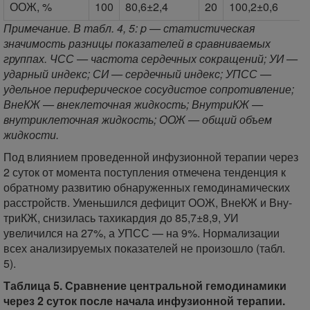
ООЖ, %
100
80,6±2,4
20
100,2±0,6
Примечание. В табл. 4, 5: p — статистическая
значимость разницы показателей в сравниваемых
группах. ЧСС — частота сердечных сокращений; УИ —
ударный индекс; СИ — сердечный индекс; УПСС —
удельное периферическое сосудистое сопротивление;
ВнеКЖ — внеклеточная жидкость; ВнутриКЖ —
внутриклеточная жидкость; ООЖ — общий объем
жидкости.
Под влиянием проведенной инфузионной терапии через
2 суток от момента поступления отмечена тенденция к
обратному развитию обнаруженных гемодинамических
расстройств. Уменьшился дефицит ООЖ, ВнеКЖ и Вну-
триКЖ, снизилась тахикардия до 85,7±8,9, УИ
увеличился на 27%, а УПСС — на 9%. Нормализации
всех анализируемых показателей не произошло (табл.
5).
Таблица 5. Сравнение центральной гемодинамики
через 2 суток после начала инфузионной терапии.