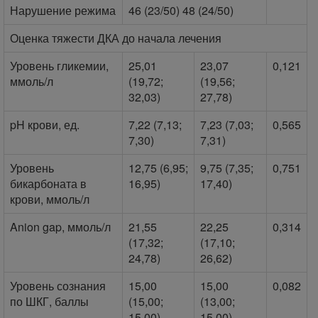
Нарушение режима
46 (23/50) 48 (24/50)
Оценка тяжести ДКА до начала лечения
Уровень гликемии,
25,01
23,07
0,121
ммоль/л
(19,72;
(19,56;
32,03)
27,78)
pH крови, ед.
7,22 (7,13;
7,23 (7,03;
0,565
7,30)
7,31)
Уровень
12,75 (6,95;
9,75 (7,35;
0,751
бикарбоната в
16,95)
17,40)
крови, ммоль/л
Anion gap, ммоль/л
21,55
22,25
0,314
(17,32;
(17,10;
24,78)
26,62)
Уровень сознания
15,00
15,00
0,082
по ШКГ, баллы
(15,00;
(13,00;
15,00)
15,00)