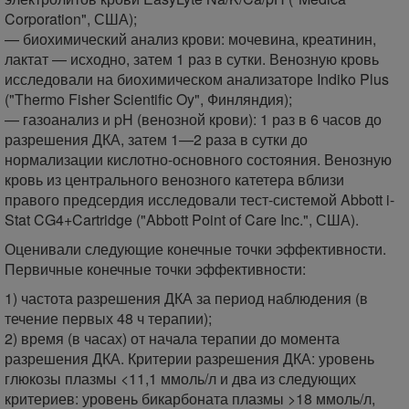
Corporation", США);
— биохимический анализ крови: мочевина, креатинин,
лактат — исходно, затем 1 раз в сутки. Венозную кровь
исследовали на биохимическом анализаторе Indiko Plus
("Thermo Fisher Scientific Oy", Финляндия);
— газоанализ и pH (венозной крови): 1 раз в 6 часов до
разрешения ДКА, затем 1—2 раза в сутки до
нормализации кислотно-основного состояния. Венозную
кровь из центрального венозного катетера вблизи
правого предсердия исследовали тест-системой Abbott i-
Stat CG4+Cartridge ("Abbott Point of Care Inc.", США).
Оценивали следующие конечные точки эффективности.
Первичные конечные точки эффективности:
1) частота разрешения ДКА за период наблюдения (в
течение первых 48 ч терапии);
2) время (в часах) от начала терапии до момента
разрешения ДКА. Критерии разрешения ДКА: уровень
глюкозы плазмы <11,1 ммоль/л и два из следующих
критериев: уровень бикарбоната плазмы >18 ммоль/л,