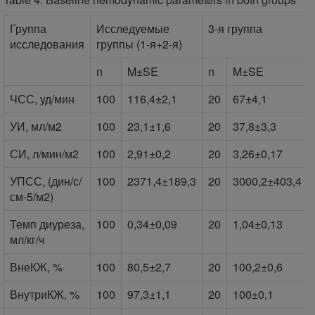
Группа
Исследуемые
3-я группа
исследования
группы (1-я+2-я)
n
M±SE
n
M±SE
ЧСС, уд/мин
100
116,4±2,1
20
67±4,1
УИ, мл/м2
100
23,1±1,6
20
37,8±3,3
СИ, л/мин/м2
100
2,91±0,2
20
3,26±0,17
УПСС, (дин/с/
100
2371,4±189,3
20
3000,2±403,4
см-5/м2)
Темп диуреза,
100
0,34±0,09
20
1,04±0,13
мл/кг/ч
ВнеКЖ, %
100
80,5±2,7
20
100,2±0,6
ВнутриКЖ, %
100
97,3±1,1
20
100±0,1