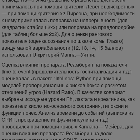
принималось при помощи критерия Левене), дискретных
— при помощи критерия х2 Пирсона, при необходимости
к нему применялась поправка на непрерывность (для
квадратных таблиц 2x2) или поправка на правдоподобие
(для таблиц больше 2x2). Для оценки рангового
показателя (оценка сознания по шкале комы Глазго)
ввиду малой вариабельности (12, 13, 14, 15 баллов)
использован U-критерий Манна—Уитни.
Оценка влияния препарата Реамберин на показатели
time-to-event (продолжительность госпитализации и т.д.)
оценивалась в пакете "lifelines" Python при помощи
моделей пропорциональных рисков Кокса с расчетом
отношений угроз (Hazard Ratio). В качестве ковариат
выбраны исходные уровни Ph, лактата и креатинина, как
показатели кислотно-основного состояния, гипоксии и
функции почек. Анализ времени до событий (выписка из
ОРИТ, прекращение инфузии инсулина и т.д.)
проводился при помощи кривых Каплана— Мейера, для
оценки влияния препарата Реамберин на долю