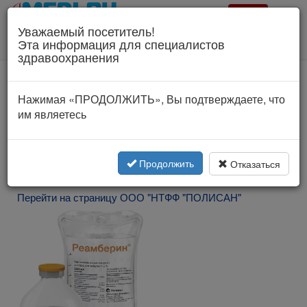
Врач?
Уважаемый посетитель!
Для специалистов здравоохранения!
Эта информация для специалистов
Соглашение об использовании
здравоохранения
www.polysan.ru
Нажимая «ПРОДОЛЖИТЬ», Вы подтверждаете, что
им являетесь
Продолжить
Отказаться
Перейти на страницу ООО "НТФФ "ПОЛИСАН"