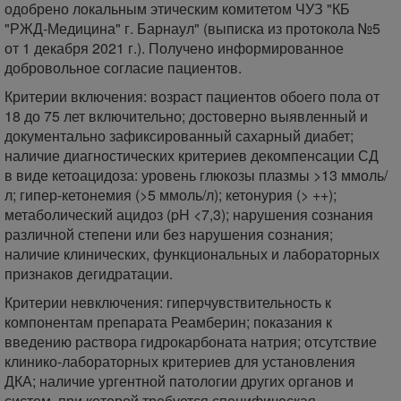
одобрено локальным этическим комитетом ЧУЗ "КБ
"РЖД-Медицина" г. Барнаул" (выписка из протокола №5
от 1 декабря 2021 г.). Получено информированное
добровольное согласие пациентов.
Критерии включения: возраст пациентов обоего пола от
18 до 75 лет включительно; достоверно выявленный и
документально зафиксированный сахарный диабет;
наличие диагностических критериев декомпенсации СД
в виде кетоацидоза: уровень глюкозы плазмы >13 ммоль/
л; гипер-кетонемия (>5 ммоль/л); кетонурия (> ++);
метаболический ацидоз (pH <7,3); нарушения сознания
различной степени или без нарушения сознания;
наличие клинических, функциональных и лабораторных
признаков дегидратации.
Критерии невключения: гиперчувствительность к
компонентам препарата Реамберин; показания к
введению раствора гидрокарбоната натрия; отсутствие
клинико-лабораторных критериев для установления
ДКА; наличие ургентной патологии других органов и
систем, при которой требуется специфическая