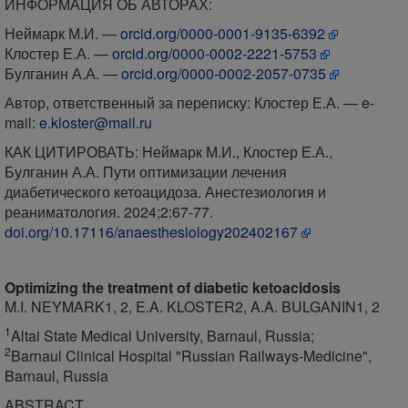
ИНФОРМАЦИЯ ОБ АВТОРАХ:
Неймарк М.И. —
orcid.org/0000-0001-9135-6392
Клостер Е.А. —
orcid.org/0000-0002-2221-5753
Булганин А.А. —
orcid.org/0000-0002-2057-0735
Автор, ответственный за переписку: Клостер Е.А. — e-
mail:
e.kloster@mail.ru
КАК ЦИТИРОВАТЬ: Неймарк М.И., Клостер Е.А.,
Булганин А.А. Пути оптимизации лечения
диабетического кетоацидоза. Анестезиология и
реаниматология. 2024;2:67-77.
doi.org/10.17116/anaesthesiology202402167
Optimizing the treatment of diabetic ketoacidosis
M.I. NEYMARK1, 2, E.A. KLOSTER2, A.A. BULGANIN1, 2
1
Altai State Medical University, Barnaul, Russia;
2
Barnaul Clinical Hospital "Russian Railways-Medicine",
Barnaul, Russia
ABSTRACT