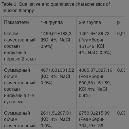
Table 3. Qualitative and quantitative characteristics of
infusion therapy
Показатели
1-я группа
2-я группа
p
Объем
1459,51±183,2
1491,6±189,73
0,098
(качественный
(KCl 4%; NaCl
(Реамберин
состав)
0,9%)
451±49; KCl
инфузии в
4%; NaCl 0,9%)
первые 2 ч, мл
Суммарный
4671,63±301,52
4885,87±327,16
0,059
объем
(KCl 4%; NaCl
(Реамберин
(качественный
0,9%)
800,68±151,59;
состав)
KCl 4%; NaCl
инфузии в 1-е
0,9%)
сутки, мл
Суммарный
2611,5±207,31
2750,3±215,99
0,070
объем
(KCl 4%; NaCl
(Реамберин
(качественный
0,9%;
734,19±139;