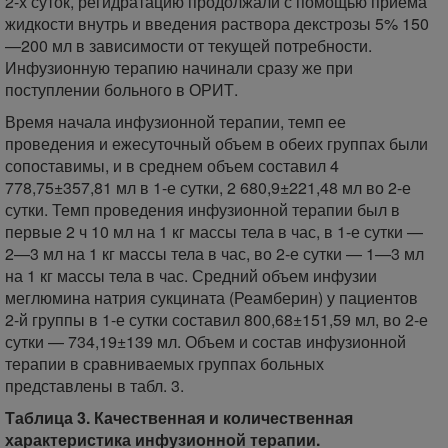
2-х суток, регидратацию продолжали с помощью приема
жидкости внутрь и введения раствора декстрозы 5% 150
—200 мл в зависимости от текущей потребности.
Инфузионную терапию начинали сразу же при
поступлении больного в ОРИТ.
Время начала инфузионной терапии, темп ее
проведения и ежесуточный объем в обеих группах были
сопоставимы, и в среднем объем составил 4
778,75±357,81 мл в 1-е сутки, 2 680,9±221,48 мл во 2-е
сутки. Темп проведения инфузионной терапии был в
первые 2 ч 10 мл на 1 кг массы тела в час, в 1-е сутки —
2—3 мл на 1 кг массы тела в час, во 2-е сутки — 1—3 мл
на 1 кг массы тела в час. Средний объем инфузии
меглюмина натрия сукцината (Реамберин) у пациентов
2-й группы в 1-е сутки составил 800,68±151,59 мл, во 2-е
сутки — 734,19±139 мл. Объем и состав инфузионной
терапии в сравниваемых группах больных
представлены в табл. 3.
Таблица 3. Качественная и количественная
характеристика инфузионной терапии.