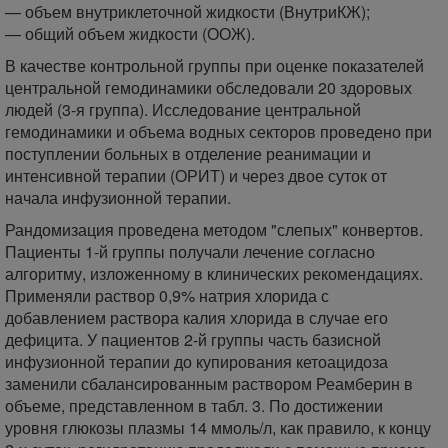
— объем внутриклеточной жидкости (ВнутриКЖ);
— общий объем жидкости (ООЖ).
В качестве контрольной группы при оценке показателей
центральной гемодинамики обследовали 20 здоровых
людей (3-я группа). Исследование центральной
гемодинамики и объема водных секторов проведено при
поступлении больных в отделение реанимации и
интенсивной терапии (ОРИТ) и через двое суток от
начала инфузионной терапии.
Рандомизация проведена методом "слепых" конвертов.
Пациенты 1-й группы получали лечение согласно
алгоритму, изложенному в клинических рекомендациях.
Применяли раствор 0,9% натрия хлорида с
добавлением раствора калия хлорида в случае его
дефицита. У пациентов 2-й группы часть базисной
инфузионной терапии до купирования кетоацидоза
заменили сбалансированным раствором Реамберин в
объеме, представленном в табл. 3. По достижении
уровня глюкозы плазмы 14 ммоль/л, как правило, к концу