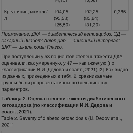
Креатинин, мкмоль/
104,05
102,25
0,385
л
(93,53;
(83,64;
125,50)
131,30)
Примечание. ДКА — диабетический кетоацидоз; СД —
сахарный диабет; Anion gap — анионный интервал;
ШКГ — шкала комы Глазго.
При поступлении у 53 пациентов степень тяжести ДКА
оценивали, как умеренную, у 47 — как тяжелую (по
классификации И.И. Дедова и соавт., 2021) [2]. Как видно
из данных, приведенных в табл. 2, сравниваемые
группы были репрезентативны по большинству
параметров.
Таблица 2. Оценка степени тяжести диабетического
кетоацидоза (по классификации И.И. Дедова и
соавт., 2021).
Table 2. Severity of diabetic ketoacidosis (I.I. Dedov et al.,
2021)