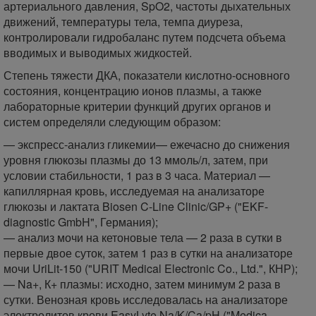
артериального давления, SpO2, частоты дыхательных
движений, температуры тела, темпа диуреза,
контролировали гидробаланс путем подсчета объема
вводимых и выводимых жидкостей.
Степень тяжести ДКА, показатели кислотно-основного
состояния, концентрацию ионов плазмы, а также
лабораторные критерии функций других органов и
систем определяли следующим образом:
— экспресс-анализ гликемии— ежечасно до снижения
уровня глюкозы плазмы до 13 ммоль/л, затем, при
условии стабильности, 1 раз в 3 часа. Материал —
капиллярная кровь, исследуемая на анализаторе
глюкозы и лактата Biosen C-Line Clinic/GP+ ("EKF-
diagnostic GmbH", Германия);
— анализ мочи на кетоновые тела — 2 раза в сутки в
первые двое суток, затем 1 раз в сутки на анализаторе
мочи UriLit-150 ("URIT Medical Electronic Co., Ltd.", КНР);
— Na+, К+ плазмы: исходно, затем минимум 2 раза в
сутки. Венозная кровь исследовалась на анализаторе
электролитов крови EasyLyte Na/K/Ca/pH ("Medica