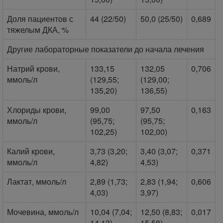
Доля пациентов с
44 (22/50)
50,0 (25/50)
0,689
тяжелым ДКА, %
Другие лабораторные показатели до начала лечения
Натрий крови,
133,15
132,05
0,706
ммоль/л
(129,55;
(129,00;
135,20)
136,55)
Хлориды крови,
99,00
97,50
0,163
ммоль/л
(95,75;
(95,75;
102,25)
102,00)
Калий крови,
3,73 (3,20;
3,40 (3,07;
0,371
ммоль/л
4,82)
4,53)
Лактат, ммоль/л
2,89 (1,73;
2,83 (1,94;
0,606
4,03)
3,97)
Мочевина, ммоль/л
10,04 (7,04;
12,50 (8,83;
0,017
14,13)
15,58)