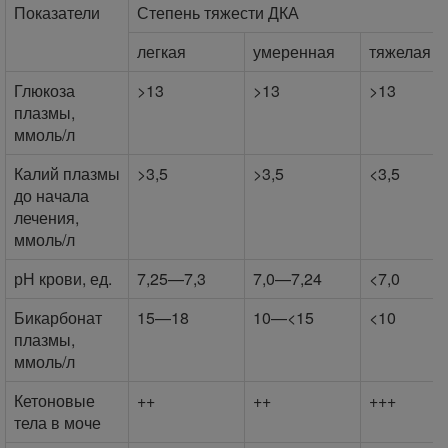
Показатели
Степень тяжести ДКА
легкая
умеренная
тяжелая
Глюкоза
>13
>13
>13
плазмы,
ммоль/л
Калий плазмы
>3,5
>3,5
<3,5
до начала
лечения,
ммоль/л
рН крови, ед.
7,25—7,3
7,0—7,24
<7,0
Бикарбонат
15—18
10—<15
<10
плазмы,
ммоль/л
Кетоновые
++
++
+++
тела в моче