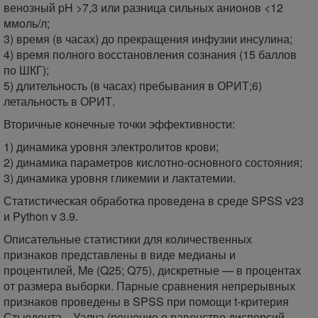
венозный pH >7,3 или разница сильных анионов <12
ммоль/л;
3) время (в часах) до прекращения инфузии инсулина;
4) время полного восстановления сознания (15 баллов
по ШКГ);
5) длительность (в часах) пребывания в ОРИТ;6)
летальность в ОРИТ.
Вторичные конечные точки эффективности:
1) динамика уровня электролитов крови;
2) динамика параметров кислотно-основного состояния;
3) динамика уровня гликемии и лактатемии.
Статистическая обработка проведена в среде SPSS v23
и Python v 3.9.
Описательные статистики для количественных
признаков представлены в виде медианы и
процентилей, Me (Q25; Q75), дискретные — в процентах
от размера выборки. Парные сравнения непрерывных
признаков проведены в SPSS при помощи t-критерия
Стьюдента—Уэлча (решение о равенстве дисперсий