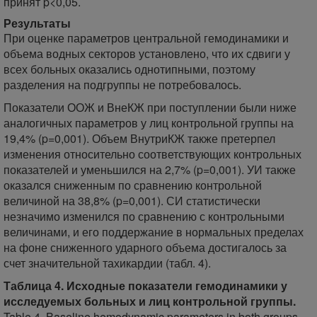
принят p<0,05.
Результаты
При оценке параметров центральной гемодинамики и
объема водных секторов установлено, что их сдвиги у
всех больных оказались однотипными, поэтому
разделения на подгруппы не потребовалось.
Показатели ООЖ и ВнеКЖ при поступлении были ниже
аналогичных параметров у лиц контрольной группы на
19,4% (p=0,001). Объем ВнутриКЖ также претерпел
изменения относительно соответствующих контрольных
показателей и уменьшился на 2,7% (p=0,001). УИ также
оказался сниженным по сравнению контрольной
величиной на 38,8% (p=0,001). СИ статистически
незначимо изменился по сравнению с контрольными
величинами, и его поддержание в нормальных пределах
на фоне сниженного ударного объема достигалось за
счет значительной тахикардии (табл. 4).
Таблица 4. Исходные показатели гемодинамики у
исследуемых больных и лиц контрольной группы.
Table 4. Baseline hemodynamic parameters in both groups