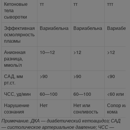
Кетоновые
тт
тт
ттт
тела
сыворотки
Эффективная
Вариабельна
Вариабельна
Вариабел
осмолярность
плазмы
Анионная
10—12
>12
>12
разница,
ммоль/л
САД, мм
>90
>90
<90
рт.ст.
ЧСС, уд/мин
60—100
60—100
<60 или >
Нарушение
Нет
Нет или
Сопор или
сознания
сонливость
кома
Примечание. ДКА — диабетический кетоацидоз; САД
— систолическое артериальное давление; ЧСС —