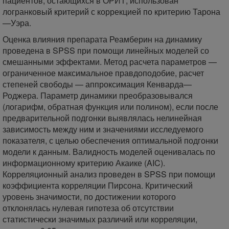
пациентов, остающихся в ОРИТ, использован
логранковый критерий с коррекцией по критерию Тарона
—Уэра.
Оценка влияния препарата Реамберин на динамику
проведена в SPSS при помощи линейных моделей со
смешанными эффектами. Метод расчета параметров —
ограниченное максимальное правдоподобие, расчет
степеней свободы — аппроксимация Кенварда—
Роджера. Параметр динамики преобразовывался
(логарифм, обратная функция или полином), если после
предварительной подгонки выявлялась нелинейная
зависимость между ним и значениями исследуемого
показателя, с целью обеспечения оптимальной подгонки
модели к данным. Валидность моделей оценивалась по
информационному критерию Акаике (AIC).
Корреляционный анализ проведен в SPSS при помощи
коэффициента корреляции Пирсона. Критический
уровень значимости, по достижении которого
отклонялась нулевая гипотеза об отсутствии
статистически значимых различий или корреляции,