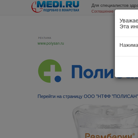
Для специалистов здр
Соглашение об использо
Уважае
Эта ин
www.polysan.ru
Нажима
Перейти на страницу ООО "НТФФ "ПОЛИСАН