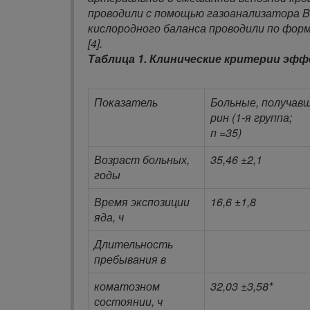
проводили с помощью газоанализатора B
кислородного баланса проводили по форм
[4].
Таблица 1.
Клинические критерии эфф
Показатель
Больные, получав
рин (1-я группа;
n
=35)
Возраст больных,
35,46 ±2,1
годы
Время экспозиции
16,6 ±1,8
яда, ч
Длительность
пребывания в
коматозном
32,03 ±3,58*
состоянии, ч