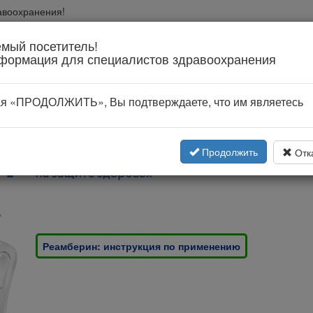
авоохранения!
вании
мый посетитель!
формация для специалистов здравоохранения
я «ПРОДОЛЖИТЬ», Вы подтверждаете, что им являетесь
Продолжить
Отк
"
Реамберин: инструкция по применению