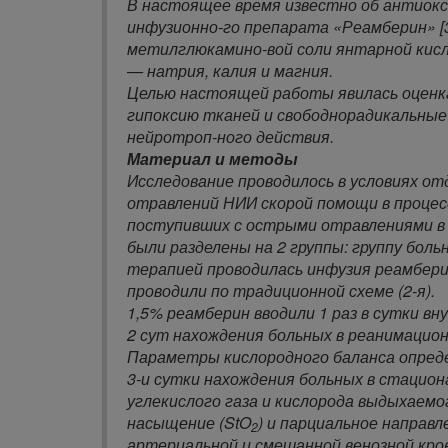
В настоящее время известно об антиок
инфузионно-го препарата «Реамберин» [
метилглюкамино-вой соли янтарной кис
— натрия, калия и магния.
Целью настоящей работы явилась оценка
гипоксию тканей и свободнорадикальны
нейротроп-ного действия.
Материал и методы
Исследование проводилось в условиях о
отравлений НИИ скорой помощи в процесс
поступивших с острыми отравлениями в
были разделены на 2 группы: группу бол
терапией проводилась инфузия реамберина
проводили по традиционной схеме (2-я).
1,5% реамберин вводили 1 раз в сутки вн
2 сут нахождения больных в реанимацио
Параметры кислородного баланса опреде
3-и сутки нахождения больных в стацио
углекислого газа и кислорода выдыхаемог
насыщение (StO
) и парциальное направл
2
артериальной и смешанной венозной кров