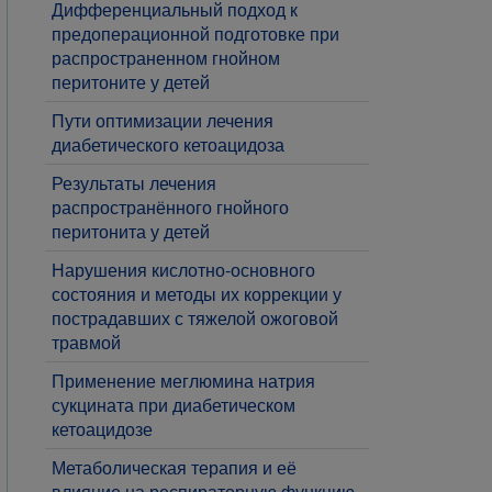
Дифференциальный подход к
предоперационной подготовке при
распространенном гнойном
перитоните у детей
Пути оптимизации лечения
диабетического кетоацидоза
​Результаты лечения
распространённого гнойного
перитонита у детей
Нарушения кислотно-основного
состояния и методы их коррекции у
пострадавших с тяжелой ожоговой
травмой
​Применение меглюмина натрия
сукцината при диабетическом
кетоацидозе
​Метаболическая терапия и её
влияние на респираторную функцию