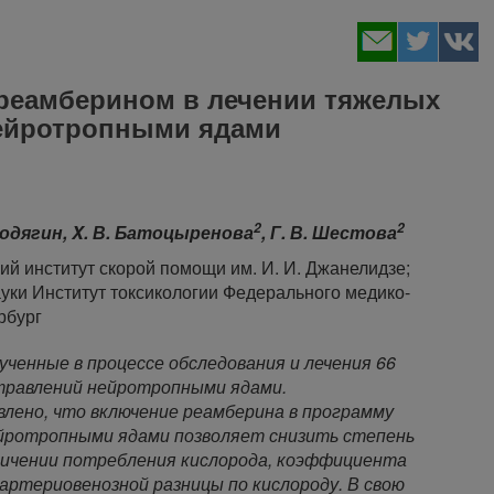
 реамберином в лечении тяжелых
ейротропными ядами
2
2
 Лодягин, X. В. Батоцыренова
, Г. В. Шестова
ий институт скорой помощи им. И. И. Джанелидзе;
уки Институт токсикологии Федерального медико-
рбург
ченные в процессе обследования и лечения 66
травлений нейротропными ядами.
влено, что включение реамберина в программу
йротропными ядами позволяет снизить степень
еличении потребления кислорода, коэффициента
 артериовенозной разницы по кислороду. В свою