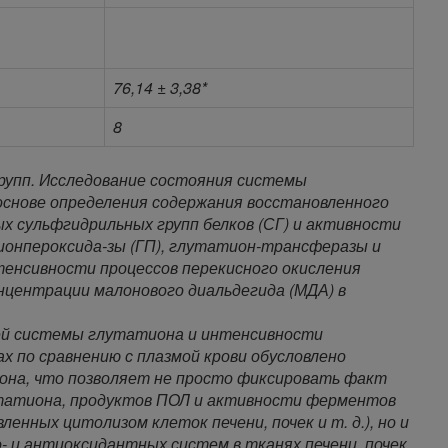
76,14 ± 3,38*
8
 групп. Исследование состояния системы
снове определения содержания восстановленного
х сульфгидрильных групп белков (СГ) и активности
нпероксида-зы (ГП), глутатион-трансферазы и
тенсивности процессов перекисного окисления
нцентрации малонового диальдегида (МДА) в
ей системы глутатиона и интенсивности
 по сравнению с плазмой крови обусловлено
она, что позволяет не просто фиксировать факт
утатиона, продуктов ПОЛ и активности ферментов
нных цитолизом клеток печени, почек и т. д.), но и
- и антиоксидантных систем в тканях печени, почек