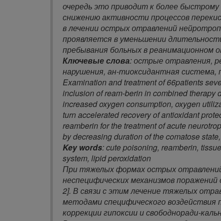
очередь это приводит к более быстром
снижению активности процессов перекис
в лечении острых отравлений нейротроп
проявляется в уменьшении длительности
пребывания больных в реанимационном 
Ключевые слова
: острые отравления, р
нарушения, ан-тиоксидантная система, 
Examination and treatment of 66patients seve
inclusion of ream-berin in combined therapy 
increased oxygen consumption, oxygen utiliza
turn accelerated recovery of antioxidant protec
reamberin for the treatment of acute neurotropi
by decreasing duration of the comatose state, 
Key words
: cute poisoning, reamberin, tissue
system, lipid peroxidation
При тяжелых формах острых отравлений
неспецифических механизмов поражений 
2]. В связи с этим лечение тяжелых отр
методами специфического воздействия
коррекции гипоксии и свободноради-каль