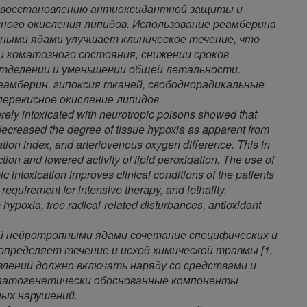
у восстановлению антиоксидантной защиты и
ного окисления липидов. Использование реамберина
ными ядами улучшает клиническое течение, что
 коматозного состояния, снижении сроков
отделении и уменьшении общей летальности.
еамберин, гипоксия тканей, свободнорадикальные
перекисное окисление липидов
rely intoxicated with neurotropic poisons showed that
decreased the degree of tissue hypoxia as apparent from
tion index, and arteriovenous oxygen difference. This in
tion and lowered activity of lipid peroxidation. The use of
c intoxication improves clinical conditions of the patients
requirement for intensive therapy, and lethality.
 hypoxia, free radical-related disturbances, antioxidant
 нейротропными ядами сочетание специфических и
определяет течение и исход химической травмы [1,
авлений должно включать наряду со средствами и
 патогенетически обоснованные компоненты
ных нарушений.