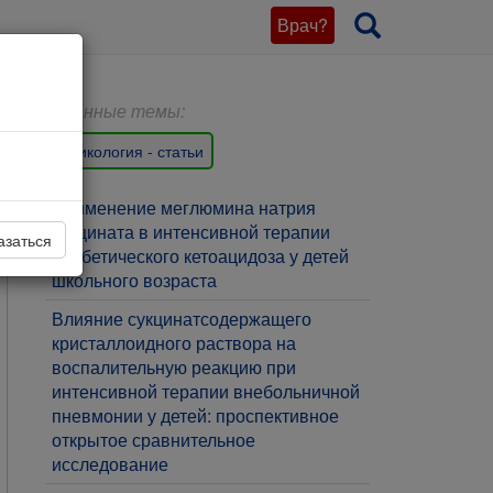
Врач?
Связанные темы:
Токсикология - статьи
Применение меглюмина натрия
сукцината в интенсивной терапии
азаться
диабетического кетоацидоза у детей
школьного возраста
Влияние сукцинатсодержащего
кристаллоидного раствора на
воспалительную реакцию при
интенсивной терапии внебольничной
пневмонии у детей: проспективное
открытое сравнительное
исследование