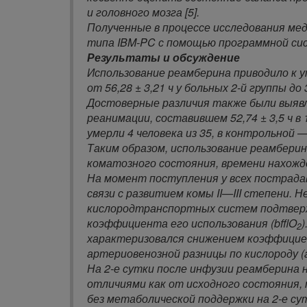
и головного мозга [5].
Полученные в процессе исследования ме
типа IBM-PC с помощью программной систем
Результаты и обсуждение
Использование реамберина приводило к
от 56,28 ± 3,21 ч у больных 2-й группы до 
Достоверные различия также были выявл
реанимации, составившем 52,74 ± 3,5 ч в 1
умерли 4 человека из 35, в контрольной —
Таким образом, использование реамбер
коматозного состояния, времени нахожд
На момент поступления у всех пострада
связи с развитием комы II—III степени
кислородтранспортных систем подтверж
коэффициента его использования (bfflO
2
характеризовался снижением коэффицие
артериовенозной разницы по кислороду 
На 2-е сутки после инфузии реамберина
отличиями как от исходного состояния, 
без метаболической поддержки на 2-е с