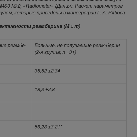
MS3 Mk2, «Radiometer» (Дания). Расчет параметров
улам, которые приведены в монографии Г. А. Рябова
ективности реамберина (M ± m)
шие реамбе-
Больные, не получавшие реам-берин
(2-я группа;
n
=31)
35,52 ±2,34
18,3 ±2,8
56,28 ±3,21*