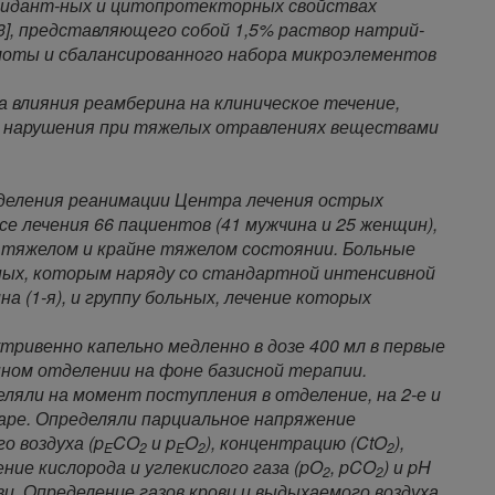
сидант-ных и цитопротекторных свойствах
3], представляющего собой 1,5% раствор натрий-
лоты и сбалансированного набора микроэлементов
 влияния реамберина на клиническое течение,
е нарушения при тяжелых отравлениях веществами
тделения реанимации Центра лечения острых
е лечения 66 пациентов (41 мужчина и 25 женщин),
 тяжелом и крайне тяжелом состоянии. Больные
ьных, которым наряду со стандартной интенсивной
 (1-я), и группу больных, лечение которых
утривенно капельно медленно в дозе 400 мл в первые
нном отделении на фоне базисной терапии.
ляли на момент поступления в отделение, на 2-е и
наре. Определяли парциальное напряжение
о воздуха (p
CO
и p
O
), концентрацию (CtO
),
E
2
E
2
2
ение кислорода и углекислого газа (pO
, pCO
) и pH
2
2
и. Определение газов крови и выдыхаемого воздуха