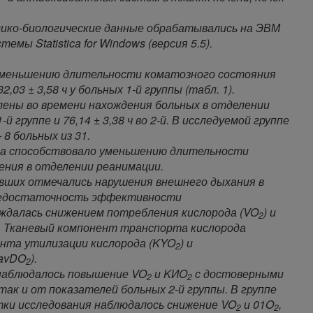
дико-биологические данные обрабатывались на ЭВМ
ы Statistica for Windows (версия 5.5).
 уменьшению длительности коматозного состояния
32,03 ± 3,58 ч у больных 1-й группы (табл. 1).
ены во времени нахождения больных в отделении
-й группе и 76,14 ± 3,38 ч во 2-й. В исследуемой группе
 8 больных из 31.
ина способствовало уменьшению длительности
ения в отделении реанимации.
вших отмечались нарушения внешнего дыхания в
. Недостаточность эффективности
далась снижением потребления кислорода (VO
) и
2
). Тканевый компонент транспорта кислорода
нта утилизации кислорода (KYO
) и
2
(avDO
).
2
 наблюдалось повышение VO
и KИO
с достоверными
2
2
так и от показателей больных 2-й группы. В группе
утки исследования наблюдалось снижение VO
и 01O
,
2
2