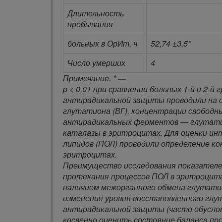
Длительность
пребывания
больных в ОрИт, ч
52,74 ±3,5*
Число умерших
4
Примечание. *
—
p
< 0,01 при сравнении больных 1-й и 2-й
антирадикальной защиты проводили на о
глутатиона (ВГ), концентрации свободны
антирадикальных ферментов — глутатио
каталазы в эритроцитах. Для оценки ин
липидов (ПОЛ) проводили определение ко
эритроцитах.
Преимущество исследования показател
протекания процессов ПОЛ в эритроцитах
наличием межорганного обмена глутати
изменения уровня восстановленного гл
антирадикальной защиты (часто обусловле
косвенно оценить состояние баланса про