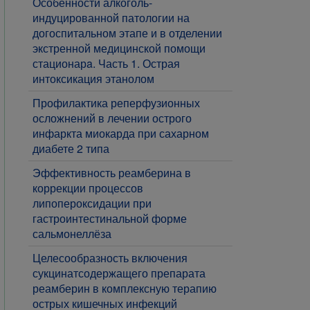
Особенности алкоголь-
индуцированной патологии на
догоспитальном этапе и в отделении
экстренной медицинской помощи
стационарa. Часть 1. Острая
интоксикация этанолом
Профилактика реперфузионных
осложнений в лечении острого
инфаркта миокарда при сахарном
диабете 2 типа
Эффективность реамберина в
коррекции процессов
липопероксидации при
гастроинтестинальной форме
сальмонеллёза
Целесообразность включения
сукцинатсодержащего препарата
реамберин в комплексную терапию
острых кишечных инфекций