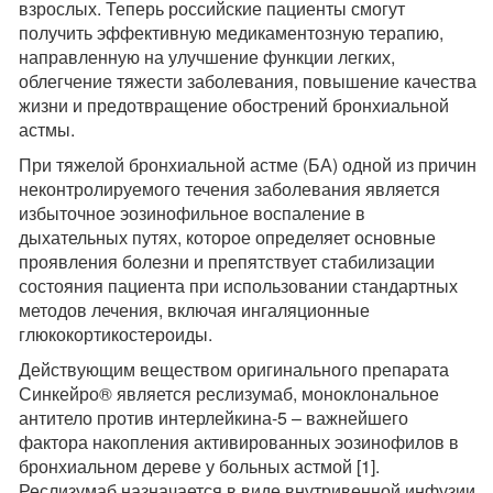
взрослых. Теперь российские пациенты смогут
получить эффективную медикаментозную терапию,
направленную на улучшение функции легких,
облегчение тяжести заболевания, повышение качества
жизни и предотвращение обострений бронхиальной
астмы.
При тяжелой бронхиальной астме (БА) одной из причин
неконтролируемого течения заболевания является
избыточное эозинофильное воспаление в
дыхательных путях, которое определяет основные
проявления болезни и препятствует стабилизации
состояния пациента при использовании стандартных
методов лечения, включая ингаляционные
глюкокортикостероиды.
Действующим веществом оригинального препарата
Синкейро® является реслизумаб, моноклональное
антитело против интерлейкина-5 – важнейшего
фактора накопления активированных эозинофилов в
бронхиальном дереве у больных астмой [1].
Реслизумаб назначается в виде внутривенной инфузии