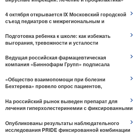
​4 октября открывается IX Московский городской
съезд педиатров с межрегиональным и
международным участием «Трудный диагноз в
педиатрии»
​Подготовка ребенка к школе: как избежать
выгорания, тревожности и усталости
Ведущая российская фармацевтическая
компания «Биннофарм Групп» подписала
соглашения о сотрудничестве с китайскими
стратегическими партнерами
​«Общество взаимопомощи при болезни
Бехтерева» провело опрос пациентов,
приуроченный к Международному дню борьбы с
анкилозирующим спондилитом
На российский рынок выведен препарат для
лечения гиперхолестеринемии с фиксированными
дозами аторвастатина и эзетимиба в одной
капсуле
Опубликованы результаты наблюдательного
исследования PRIDE фиксированной комбинации
бисопролола и периндоприла