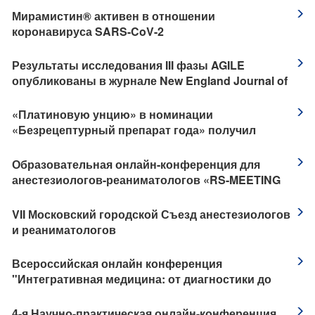
​Мирамистин® активен в отношении
коронавируса SARS-CoV-2
Результаты исследования III фазы AGILE
опубликованы в журнале New England Journal of
Medicine
«Платиновую унцию» в номинации
«Безрецептурный препарат года» получил
Аквадетрим от компании «АКРИХИН»
Образовательная онлайн-конференция для
анестезиологов-реаниматологов «RS-MEETING
2022»
​VII Московский городской Съезд анестезиологов
и реаниматологов
​Всероссийская онлайн конференция
"Интегративная медицина: от диагностики до
реабилитации. Кардиология"
​4-я Научно-практическая онлайн-конференция