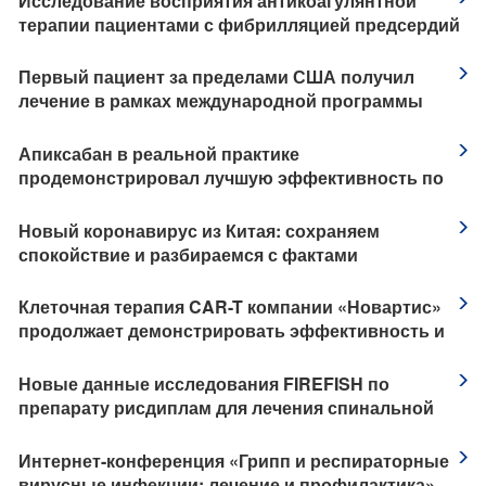
Исследование восприятия антикоагулянтной
терапии пациентами с фибрилляцией предсердий
Первый пациент за пределами США получил
лечение в рамках международной программы
клинического исследования применения
препарата Кевзара® (сарилумаб) у пациентов с
Апиксабан в реальной практике
тяжелой формой коронавирусной инфекции
продемонстрировал лучшую эффективность по
COVID-19
сравнению с варфарином и НМГ по
предотвращению рецидива ВТЭ у пациентов с
Новый коронавирус из Китая: сохраняем
активным раком
спокойствие и разбираемся с фактами
Клеточная терапия CAR-T компании «Новартис»
продолжает демонстрировать эффективность и
безопасность у пациентов
Новые данные исследования FIREFISH по
препарату рисдиплам для лечения спинальной
мышечной атрофии
Интернет-конференция «Грипп и респираторные
вирусные инфекции: лечение и профилактика»