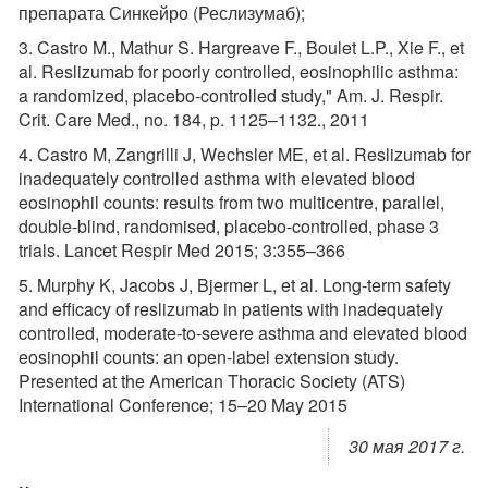
препарата Синкейро (Реслизумаб);
3. Castro M., Mathur S. Hargreave F., Boulet L.P., Xie F., et
al. Reslizumab for poorly controlled, eosinophilic asthma:
a randomized, placebo-controlled study," Am. J. Respir.
Crit. Care Med., no. 184, p. 1125–1132., 2011
4. Castro M, Zangrilli J, Wechsler ME, et al. Reslizumab for
inadequately controlled asthma with elevated blood
eosinophil counts: results from two multicentre, parallel,
double-blind, randomised, placebo-controlled, phase 3
trials. Lancet Respir Med 2015; 3:355–366
5. Murphy K, Jacobs J, Bjermer L, et al. Long-term safety
and efficacy of reslizumab in patients with inadequately
controlled, moderate-to-severe asthma and elevated blood
eosinophil counts: an open-label extension study.
Presented at the American Thoracic Society (ATS)
International Conference; 15–20 May 2015
30 мая 2017 г.