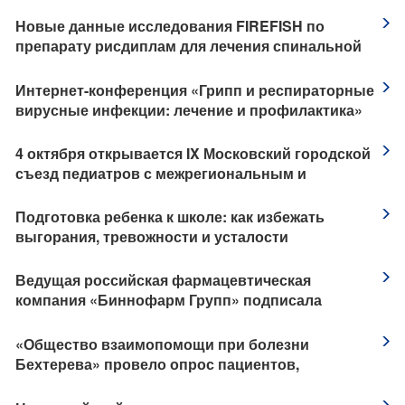
безопасность у пациентов
Новые данные исследования FIREFISH по
препарату рисдиплам для лечения спинальной
мышечной атрофии
Интернет-конференция «Грипп и респираторные
вирусные инфекции: лечение и профилактика»
​4 октября открывается IX Московский городской
съезд педиатров с межрегиональным и
международным участием «Трудный диагноз в
педиатрии»
​Подготовка ребенка к школе: как избежать
выгорания, тревожности и усталости
Ведущая российская фармацевтическая
компания «Биннофарм Групп» подписала
соглашения о сотрудничестве с китайскими
стратегическими партнерами
​«Общество взаимопомощи при болезни
Бехтерева» провело опрос пациентов,
приуроченный к Международному дню борьбы с
анкилозирующим спондилитом