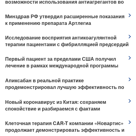
возможности использования антиагрегантов во
время и после заболевания COVID-19
Минздрав РФ утвердил расширенные показания
к применению препарата Артлегиа
Исследование восприятия антикоагулянтной
терапии пациентами с фибрилляцией предсердий
Первый пациент за пределами США получил
лечение в рамках международной программы
клинического исследования применения
препарата Кевзара® (сарилумаб) у пациентов с
Апиксабан в реальной практике
тяжелой формой коронавирусной инфекции
продемонстрировал лучшую эффективность по
COVID-19
сравнению с варфарином и НМГ по
предотвращению рецидива ВТЭ у пациентов с
Новый коронавирус из Китая: сохраняем
активным раком
спокойствие и разбираемся с фактами
Клеточная терапия CAR-T компании «Новартис»
продолжает демонстрировать эффективность и