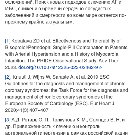
осложнений. Поиск новых подходов к лечению АГ и
ИБС, снижению бремени сердечно-сосудистых
заболеваний и смертности во всем мире остается по-
прежнему крайне актуальным.
[1]
Kobalava ZD et al. Effectiveness and Tolerability of
Bisoprolol/Perindopril Single-Pill Combination in Patients
with Arterial Hypertension and a History of Myocardial
Infarction: The PRIDE Observational Study. Adv Ther
2023.
doi.org/10.1007/s12325-023-02462-9
[2]
, Knuuti J, Wijns W, Saraste A, et al. 2019 ESC
Guidelines for the diagnosis and management of chronic
coronary syndromes: the Task Force for the diagnosis and
management of chronic coronary syndromes of the
European Society of Cardiology (ESC). Eur Heart J.
2020;41(3):407–407
[3]
А.Д. Ротарь О. П., Толкунова К. М., Солнцев В. Н. и
др. Приверженность к лечению и контроль
артериальной гипертензии в рамках российской акции