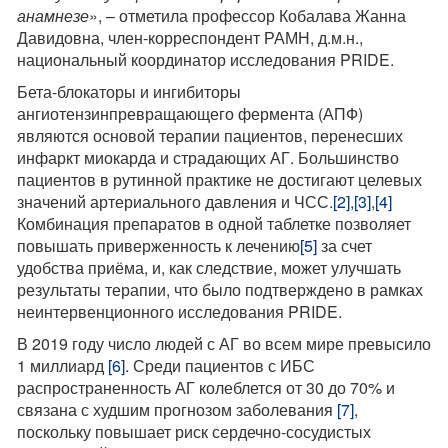
анамнезе
», – отметила профессор Кобалава Жанна
Давидовна, член-корреспондент РАМН, д.м.н.,
национальный координатор исследования PRIDE.
Бета-блокаторы и ингибиторы
ангиотензинпревращающего фермента (АПФ)
являются основой терапии пациентов, перенесших
инфаркт миокарда и страдающих АГ. Большинство
пациентов в рутинной практике не достигают целевых
значений артериального давления и ЧСС.
[2]
,
[3]
,
[4]
Комбинация препаратов в одной таблетке позволяет
повышать приверженность к лечению
[5]
за счет
удобства приёма, и, как следствие, может улучшать
результаты терапии, что было подтверждено в рамках
неинтервенционного исследования PRIDE.
В 2019 году число людей с АГ во всем мире превысило
1 миллиард
[6]
. Среди пациентов с ИБС
распространенность АГ колеблется от 30 до 70% и
связана с худшим прогнозом заболевания
[7]
,
поскольку повышает риск сердечно-сосудистых