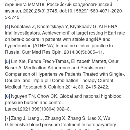
скрининга МММ19. Российский кардиологический
журнал. 2020;25(3):3745. doi:10.15829/1560-4071-2020-
3-3745
[4]
Kobalava Z, Khomitskaya Y, Kiyakbaev G, ATHENA
trial investigators. AchievemenT of target resting HEart rate
on beta-blockers in patients with stable angiNA and
hypertension (ATHENA) in routine clinical practice in
Russia. Curr Med Res Opin. 2014;30(5):805–11.
[5]
Lin Xie, Feride Frech-Tamas, Elizabeth Marrett, Onur
Baser A. Medication Adherence and Persistence
Comparison of Hypertensive Patients Treated with Single-,
Double- and Triple-pill Combination Therapy Current
Medical Research & Opinion 2014; 30: 2415-2422.
[6]
Nguyen TN, Chow CK. Global and national highblood
pressure burden and control.
Lancet.2021;398(10304):932–3.
[7]
Zang J, Liang J, Zhuang X, Zhang S, Liao X, Wu
G.Intensive blood pressure treatment in coronaryartery