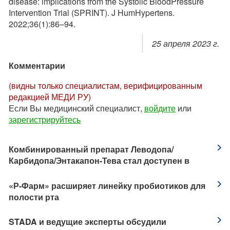
disease: implications from the Systolic BloodPressure
Intervention Trial (SPRINT). J HumHypertens.
2022;36(1):86–94.
25 апреля 2023 г.
Комментарии
(видны только специалистам, верифицированным
редакцией МЕДИ РУ)
Если Вы медицинский специалист,
войдите
или
зарегистрируйтесь
​Комбинированный препарат Леводопа/
Карбидопа/Энтакапон-Тева стал доступен в
четырех дозировках
​«Р-Фарм» расширяет линейку пробиотиков для
полости рта
STADA и ведущие эксперты обсудили