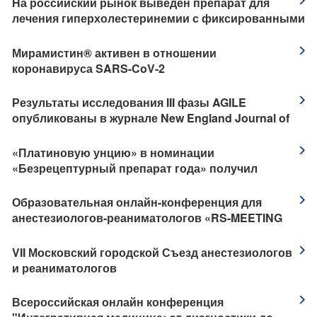
На российский рынок выведен препарат для
лечения гиперхолестеринемии с фиксированными
дозами аторвастатина и эзетимиба в одной
капсуле
​Мирамистин® активен в отношении
коронавируса SARS-CoV-2
Результаты исследования III фазы AGILE
опубликованы в журнале New England Journal of
Medicine
«Платиновую унцию» в номинации
«Безрецептурный препарат года» получил
Аквадетрим от компании «АКРИХИН»
Образовательная онлайн-конференция для
анестезиологов-реаниматологов «RS-MEETING
2022»
​VII Московский городской Съезд анестезиологов
и реаниматологов
​Всероссийская онлайн конференция