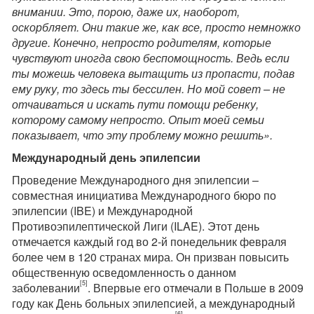
внимании. Это, порою, даже их, наоборот,
оскорбляет. Они такие же, как все, просто немножко
другие. Конечно, непросто родителям, которые
чувствуют иногда свою беспомощность. Ведь если
ты можешь человека вытащить из пропасти, подав
ему руку, то здесь ты бессилен. Но мой совет – не
отчаиваться и искать пути помощи ребенку,
которому самому непросто. Опыт моей семьи
показывает, что эту проблему можно решить».
Международный день эпилепсии
Проведение Международного дня эпилепсии –
совместная инициатива Международного бюро по
эпилепсии (IBE) и Международной
Противоэпилептической Лиги (ILAE). Этот день
отмечается каждый год во 2-й понедельник февраля
более чем в 120 странах мира. Он призван повысить
общественную осведомленность о данном
[5]
заболевании
. Впервые его отмечали в Польше в 2009
году как День больных эпилепсией, а международный
[6]