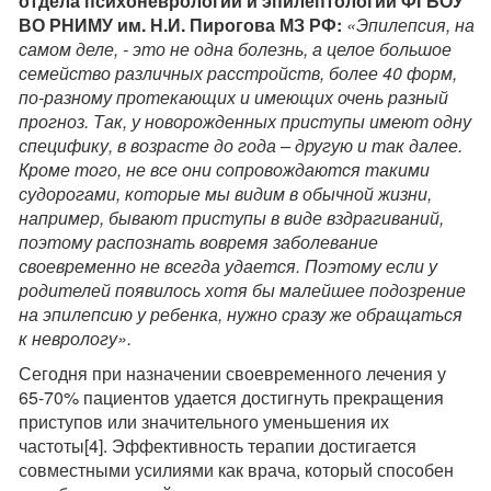
отдела психоневрологии и эпилептологии ФГБОУ
ВО РНИМУ им. Н.И. Пирогова МЗ РФ:
«Эпилепсия, на
самом деле, - это не одна болезнь, а целое большое
семейство различных расстройств, более 40 форм,
по-разному протекающих и имеющих очень разный
прогноз. Так, у новорожденных приступы имеют одну
специфику, в возрасте до года – другую и так далее.
Кроме того, н
е все они сопровождаются такими
судорогами, которые мы видим в обычной жизни,
например, бывают приступы в виде вздрагиваний,
поэтому распознать вовремя заболевание
своевременно не всегда удается. Поэтому если у
родителей появилось хотя бы малейшее подозрение
на эпилепсию у ребенка, нужно сразу же обращаться
к неврологу».
Сегодня при назначении своевременного лечения у
65-70% пациентов удается достигнуть прекращения
приступов или значительного уменьшения их
частоты[4]. Эффективность терапии достигается
совместными усилиями как врача, который способен