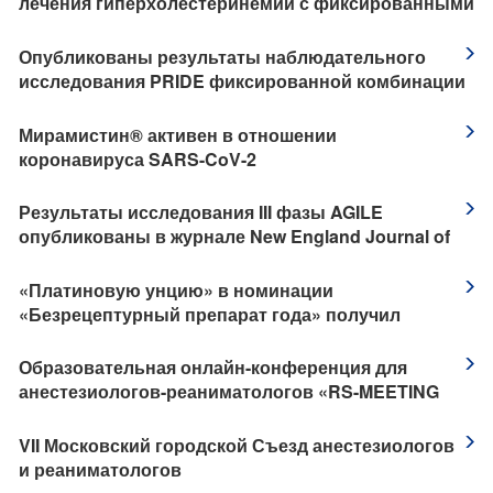
лечения гиперхолестеринемии с фиксированными
дозами аторвастатина и эзетимиба в одной
капсуле
Опубликованы результаты наблюдательного
исследования PRIDE фиксированной комбинации
бисопролола и периндоприла
​Мирамистин® активен в отношении
коронавируса SARS-CoV-2
Результаты исследования III фазы AGILE
опубликованы в журнале New England Journal of
Medicine
«Платиновую унцию» в номинации
«Безрецептурный препарат года» получил
Аквадетрим от компании «АКРИХИН»
Образовательная онлайн-конференция для
анестезиологов-реаниматологов «RS-MEETING
2022»
​VII Московский городской Съезд анестезиологов
и реаниматологов