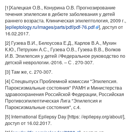
[1]Халецкая О.В., Конурина О.В. Прогнозирование
течения эпилепсии в дебюте заболевания у детей
раннего возраста. Клиническая эпилептология, 2009 г.,
[
epileptology.ru/images/parts/pdf/pdf-76.pdf
], доступ от
16.02.2017.
[2] Гузева В.И., Белоусова Е.Д., Карлов В.А., Мухин
К.Ю., Петрухин А.С., Гузева О.В., Гузева В.В., Волков
И.В. Эпилепсия у детей //Федеральное руководство по
детской неврологии.-2016. – С . 270-307.
[3] Там же, с. 270-307.
[4] Спецвыпуск Проблемной комиссии "Эпилепсия.
Пароксизмальные состояния" РАМН и Министерства
здравоохранения Российской Федерации, Российcкая
Противоэпилептическая Лига "Эпилепсия и
Пароксизмальные состояния", с.4.
[5] International Epilepsy Day [https: //epilepsy.org/about/],
доступ от 16.02.2017.