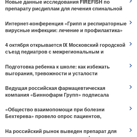
Новые данные исследования FIREFISH по
препарату рисдиплам для лечения спинальной
мышечной атрофии
Интернет-конференция «Грипп и респираторные
вирусные инфекции: лечение и профилактика»
​4 октября открывается IX Московский городской
съезд педиатров с межрегиональным и
международным участием «Трудный диагноз в
педиатрии»
​Подготовка ребенка к школе: как избежать
выгорания, тревожности и усталости
Ведущая российская фармацевтическая
компания «Биннофарм Групп» подписала
соглашения о сотрудничестве с китайскими
стратегическими партнерами
​«Общество взаимопомощи при болезни
Бехтерева» провело опрос пациентов,
приуроченный к Международному дню борьбы с
анкилозирующим спондилитом
На российский рынок выведен препарат для