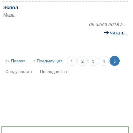
Эспол
Мазь.
05 июля 2018 г..
читать..
<< Первая
< Предыдущая
1
2
3
4
5
Следующая >
Последняя >>