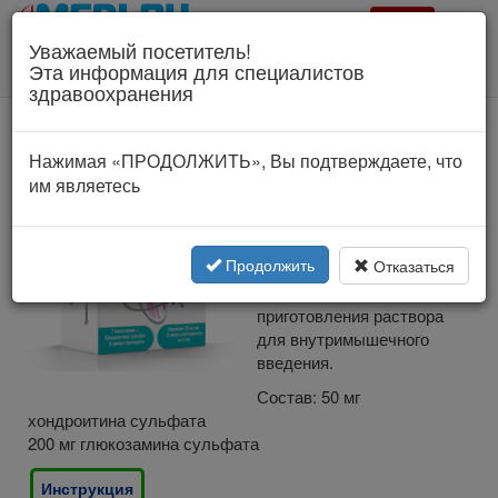
Врач?
Уважаемый посетитель!
Для специалистов здравоохранения!
Эта информация для специалистов
Соглашение об использовании
здравоохранения
ellara.ru
Нажимая «ПРОДОЛЖИТЬ», Вы подтверждаете, что
им являетесь
Первый
комбинированный
инъекционный препарат
группы SYSADOA
Продолжить
Отказаться
Лиофилизат для
приготовления раствора
для внутримышечного
введения.
Состав: 50 мг
хондроитина сульфата
200 мг глюкозамина сульфата
Инструкция