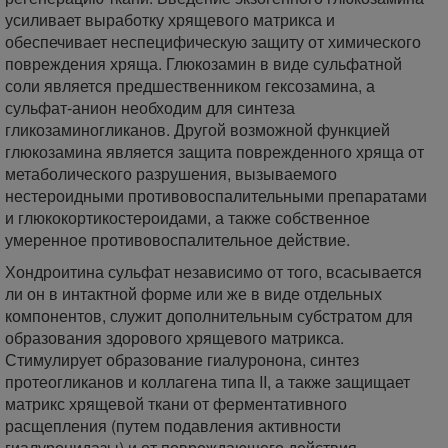
усиливает выработку хрящевого матрикса и
обеспечивает неспецифическую защиту от химического
повреждения хряща. Глюкозамин в виде сульфатной
соли является предшественником гексозамина, а
сульфат-анион необходим для синтеза
гликозаминогликанов. Другой возможной функцией
глюкозамина является защита поврежденного хряща от
метаболического разрушения, вызываемого
нестероидными противовоспалительными препаратами
и глюкокортикостероидами, а также собственное
умеренное противовоспалительное действие.
Хондроитина сульфат независимо от того, всасывается
ли он в интактной форме или же в виде отдельных
компонентов, служит дополнительным субстратом для
образования здорового хрящевого матрикса.
Стимулирует образование гиалуронона, синтез
протеогликанов и коллагена типа II, а также защищает
матрикс хрящевой ткани от ферментативного
расщепления (путем подавления активности
гиалуронидазы) и от повреждающего действия