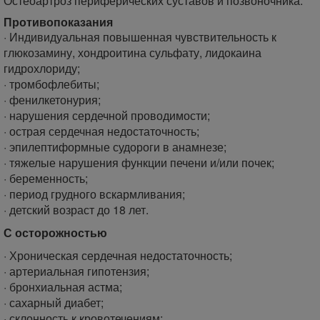
Остеоартроз периферических суставов и позвоночника.
Противопоказания
· Индивидуальная повышенная чувствительность к
глюкозамину, хондроитина сульфату, лидокаина
гидрохлориду;
· тромбофлебиты;
· фенилкетонурия;
· нарушения сердечной проводимости;
· острая сердечная недостаточность;
· эпилептиформные судороги в анамнезе;
· тяжелые нарушения функции печени и/или почек;
· беременность;
· период грудного вскармливания;
· детский возраст до 18 лет.
С осторожностью
· Хроническая сердечная недостаточность;
· артериальная гипотензия;
· бронхиальная астма;
· сахарный диабет;
· склонность к кровотечениям;