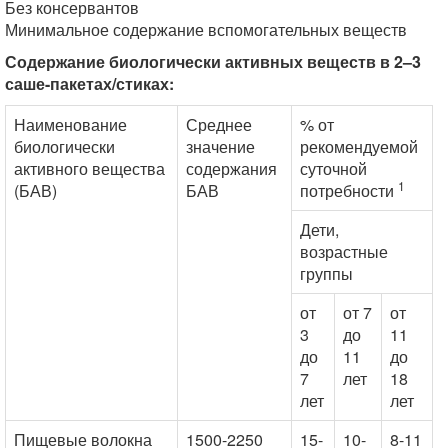
Без консервантов
Минимальное содержание вспомогательных веществ
Содержание биологически активных веществ
в 2–3
саше-пакетах/стиках:
Наименование
Среднее
% от
биологически
значение
рекомендуемой
активного вещества
содержания
суточной
1
(БАВ)
БАВ
потребности
Дети,
возрастные
группы
от
от 7
от
3
до
11
до
11
до
7
лет
18
лет
лет
Пищевые волокна
1500-2250
15-
10-
8-11