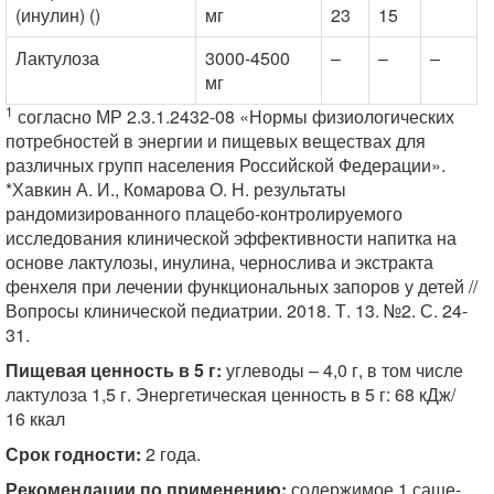
(инулин) ()
мг
23
15
Лактулоза
3000-4500
–
–
–
мг
1
согласно МР 2.3.1.2432-08 «Нормы физиологических
потребностей в энергии и пищевых веществах для
различных групп населения Российской Федерации».
*Хавкин А. И., Комарова О. Н. результаты
рандомизированного плацебо-контролируемого
исследования клинической эффективности напитка на
основе лактулозы, инулина, чернослива и экстракта
фенхеля при лечении функциональных запоров у детей //
Вопросы клинической педиатрии. 2018. Т. 13. №2. С. 24-
31.
Пищевая ценность в 5 г:
углеводы – 4,0 г, в том числе
лактулоза 1,5 г. Энергетическая ценность в 5 г: 68 кДж/
16 ккал
Срок годности:
2 года.
Рекомендации по применению:
содержимое 1 саше-