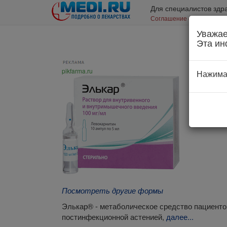
Для специалистов здр
Соглашение об использо
Уважае
Эта ин
pikfarma.ru
Нажима
Посмотреть другие формы
Элькар® - метаболическое средство пациентов
постинфекционной астенией,
далее...