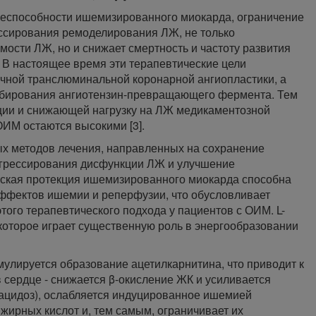
неспособности ишемизированного миокарда, ограничение
ссирования ремоделирования ЛЖ, не только
мости ЛЖ, но и снижает смертность и частоту развития
 В настоящее время эти терапевтические цели
ичной транслюминальной коронарной ангиопластики, а
гибирования ангиотензин-превращающего фермента. Тем
ации и снижающей нагрузку на ЛЖ медикаментозной
ОИМ остаются высокими [3].
х методов лечения, направленных на сохранение
огрессирования дисфункции ЛЖ и улучшение
ская протекция ишемизированного миокарда способна
ффектов ишемии и реперфузии, что обусловливает
ого терапевтического подхода у пациентов с ОИМ. L-
которое играет существенную роль в энергообразовании
мулируется образование ацетилкарнитина, что приводит к
 сердце - снижается β-окисление ЖК и усиливается
-ацидоз), ослабляется индуцированное ишемией
ирных кислот и, тем самым, ограничивает их