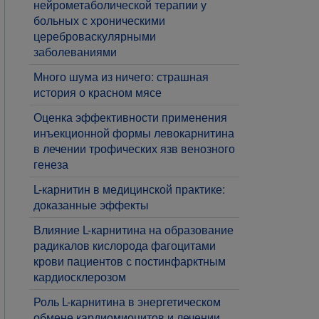
нейрометаболической терапии у
больных с хроническими
цереброваскулярными
заболеваниями
Много шума из ничего: страшная
история о красном мясе
Оценка эффективности применения
инъекционной формы левокарнитина
в лечении трофических язв венозного
генеза
​L-карнитин в медицинской практике:
доказанные эффекты
​Влияние L-карнитина на образование
радикалов кислорода фагоцитами
крови пациентов с постинфарктным
кардиосклерозом
​​​​​​Роль L-карнитина в энергетическом
обмене кардиомиоцитов и лечении