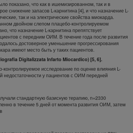
ло показано, что как в ишемизированном, так и в
 снижение запасов L-карнитина [4], и что назначение L-
ческие, так и на электрические свойства миокарда.
ванном двойном слепом плацебо-контролируемом
о, что назначение L-карнитина препятствует
иентов с передним ОИМ. В течение года после развития
юдалось достоверное уменьшение прогрессирования
ара имеют место быть у таких пациентов.
afia Digitalizzata Infarto Miocardico) [5, 6].
о-контролируемое исследование по оценке влияния L-
ой недостаточности у пациентов с ОИМ передней
лучали стандартную базисную терапию, n=2330
едленно в течение 5 дней от момента развития ОИМ, затем
ев