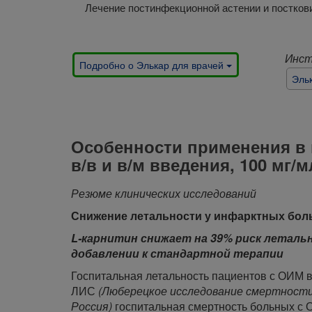
Лечение постинфекционной астении и постков
Инст
Подробно о Элькар для врачей
Эль
Особенности применения в 
в/в и в/м введения, 100 мг/м
Резюме клинических исследований
Снижение летальности у инфарктных бо
L-карнитин снижает на 39% риск летальн
добавлении к стандартной терапии
Госпитальная летальность пациентов с ОИМ в 
ЛИС
(Люберецкое исследование смертности
Россия)
госпитальная смертность больных с О