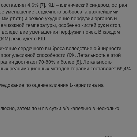
оставляет 4,6% [7]. КШ – клинический синдром, острая
кое уменьшение сердечного выброса, а важнейшими
м рт.ст.) и резкое ухудшение перфузии органов и
ем кожной температуры, особенно кистей рук и стоп,
й вследствие уменьшения перфузии почек. В каждом
ИМ) речь идет о КШ.
нижение сердечного выброса вследствие обширности
пропульсивной способности ЛЖ. Летальность в этой
апии достигает 70-80% и более [8]. Летальность
ных реанимационных методов терапии составляет 59,4%
ледование по оценке влияния L-карнитина на
люсно, затем по 6 г в сутки в/в капельно в несколько