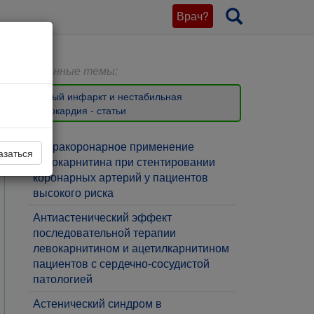
Врач?
Связанные темы:
Острый инфаркт и нестабильная
стенокардия - статьи
​Интракоронарное применение
азаться
левокарнитина при стентировании
коронарных артерий у пациентов
высокого риска
​Антиастенический эффект
последовательной терапии
левокарнитином и ацетилкарнитином
пациентов с сердечно-сосудистой
патологией
Астенический синдром в