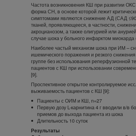
Частота возникновения КШ при развитии ОКС с
форма СН, в основе которой лежит критичес
симптомами являются снижение АД (САД ≤90 м
тканей, проявляющееся, в частности, снижени
акроцианозом, а также олигурией или анурие
случае шока у больного инфарктом миокарда (
Наиболее частый механизм шока при ИМ – с
ишемического поражения и резкого снижения 
группе без использования реперфузионной тер
пациентов с КШ при использовании современ
[9].
Проспективное открытое контролируемое исс
выживаемость пациентов с КШ [9]:
Пациенты с ОИМ и КШ, n=27
Первую дозу L-карнитина 4 г вводили в/в бо
приемов до выхода пациента из шока
Длительность 10 суток
Результаты