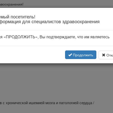
авоохранения!
вании
мый посетитель!
формация для специалистов здравоохранения
я «ПРОДОЛЖИТЬ», Вы подтверждаете, что им являетесь
Продолжить
Отк
 с хронической ишемией мозга и патологией сердца /