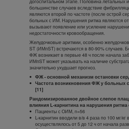
догоспитальном этапе. Половина летальных и
большинстве случаев вследствие фибрилляци
являются второй по частоте (после острой с
больных с ИМ. Нарушения ритма являются о
вызывают появление или усиление нарушени
недостаточности кровообращения.
Желудочковые аритмии, особенно желудочков
ST (ИМпST) встречаются в 80-90% случаев. Б
ФЖ возникает в первые 48 ч после начала за
ИМпST может указывать на наличие субстрат
значительно ухудшает прогноз.
ФЖ - основной механизм остановки серд
Частота возникновения ФЖ у больных с 
[11]
Рандомизированное двойное слепое плац
влияния L-карнитина на нарушения ритма 
Пациенты с ОИМ, n=56
L-карнитин вводили в/в 4 раза по 100 мг/кг
осуществлялось от 5 до 12 ч от начала ра