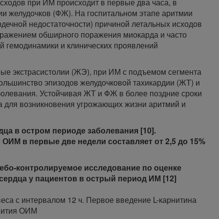
сходов при ИМ происходит в первые два часа, в
и желудочков (ФЖ). На госпитальном этапе аритмии
ердечной недостаточности) причиной летальных исходов
тражением обширного поражения миокарда и часто
й гемодинамики и клинических проявлений
ые экстрасистолии (ЖЭ), при ИМ с подъемом сегмента
ольшинство эпизодов желудочковой тахикардии (ЖТ) и
болевания. Устойчивая ЖТ и ФЖ в более поздние сроки
а для возникновения угрожающих жизни аритмий и
ца в остром периоде заболевания [10].
ОИМ в первые две недели составляет от 2,5 до 15%
ебо-контролируемое исследование по оценке
сердца у пациентов в острый период ИМ [12]
 веса с интервалом 12 ч. Первое введение L-карнитина
звития ОИМ