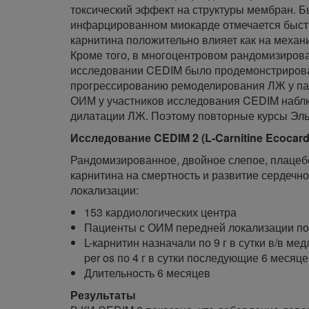
токсический эффект на структуры мембран. Бы
инфарцированном миокарде отмечается быстрое
карнитина положительно влияет как на механи
Кроме того, в многоцентровом рандомизиро
исследовании CEDIM было продемонстрирован
прогрессированию ремоделирования ЛЖ у пац
ОИМ у участников исследования CEDIM набл
дилатации ЛЖ. Поэтому повторные курсы Эльк
Исследование CEDIM 2 (L-Carnitine Ecocardiogr
Рандомизированное, двойное слепое, плацеб
карнитина на смертность и развитие сердечн
локализации:
153 кардиологических центра
Пациенты с ОИМ передней локализации по
L-карнитин назначали по 9 г в сутки в/в м
per os по 4 г в сутки последующие 6 месяц
Длительность 6 месяцев
Результаты