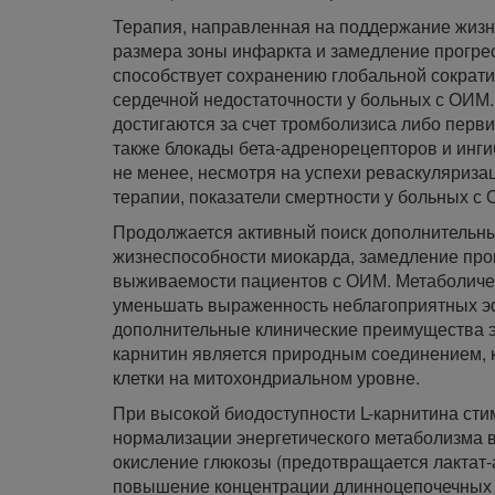
Терапия, направленная на поддержание жиз
размера зоны инфаркта и замедление прогре
способствует сохранению глобальной сократи
сердечной недостаточности у больных с ОИМ.
достигаются за счет тромболизиса либо перв
также блокады бета-адренорецепторов и ин
не менее, несмотря на успехи реваскуляриз
терапии, показатели смертности у больных с 
Продолжается активный поиск дополнительны
жизнеспособности миокарда, замедление пр
выживаемости пациентов с ОИМ. Метаболиче
уменьшать выраженность неблагоприятных э
дополнительные клинические преимущества эт
карнитин является природным соединением, 
клетки на митохондриальном уровне.
При высокой биодоступности L-карнитина сти
нормализации энергетического метаболизма в
окисление глюкозы (предотвращается лактат
повышение концентрации длинноцепочечных ж