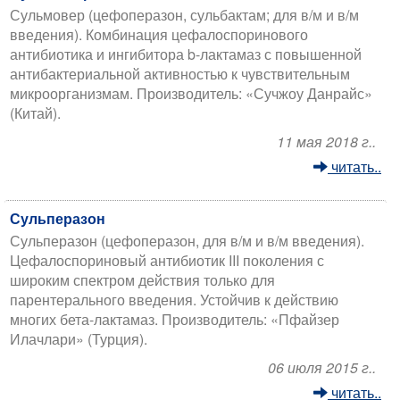
Сульмовер (цефоперазон, сульбактам; для в/м и в/м
введения). Комбинация цефалоспоринового
антибиотика и ингибитора b-лактамаз с повышенной
антибактериальной активностью к чувствительным
микроорганизмам. Производитель: «Сучжоу Данрайс»
(Китай).
11 мая 2018 г..
читать..
Сульперазон
Сульперазон (цефоперазон, для в/м и в/м введения).
Цефалоспориновый антибиотик III поколения с
широким спектром действия только для
парентерального введения. Устойчив к действию
многих бета-лактамаз. Производитель: «Пфайзер
Илачлари» (Турция).
06 июля 2015 г..
читать..