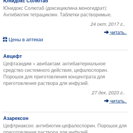
Юнидокс Солютаб
Юнидокс Солютаб (доксициклина моногидрат):
Антибиотик тетрациклин. Таблетки растворимые.
24 окт. 2017 г..
читать..
Цены в аптеках
Авцефт
Цефтазидим + авибактам: антибактериальное
средство системного действия, цефалоспорин.
Порошок для приготовления концентрата для
приготовления раствора для инфузий.
27 дек. 2023 г..
читать..
Азарексон
Цефтриаксон: антибиотик-цефалоспорин. Порошок для
приготовления раствора для инфузий.