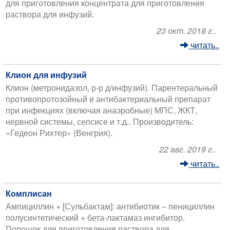
для приготовления концентрата для приготовления
раствора для инфузий.
23 окт. 2018 г..
читать..
Клион для инфузий
Клион (метронидазол, р-р д/инфузий). Парентеральный
противопротозойный и антибактериальный препарат
при инфекциях (включая анаэробные) МПС, ЖКТ,
нервной системы, сепсисе и т.д.. Производитель:
«Гедеон Рихтер» (Венгрия).
22 авг. 2019 г..
читать..
Комплисан
Ампициллин + [Сульбактам]: антибиотик – пенициллин
полусинтетический + бета-лактамаз ингибитор.
Порошок для приготовления раствора для