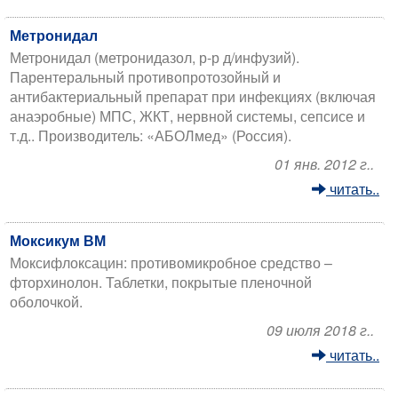
Метронидал
Метронидал (метронидазол, р-р д/инфузий).
Парентеральный противопротозойный и
антибактериальный препарат при инфекциях (включая
анаэробные) МПС, ЖКТ, нервной системы, сепсисе и
т.д.. Производитель: «АБОЛмед» (Россия).
01 янв. 2012 г..
читать..
Моксикум ВМ
Моксифлоксацин: противомикробное средство –
фторхинолон. Таблетки, покрытые пленочной
оболочкой.
09 июля 2018 г..
читать..