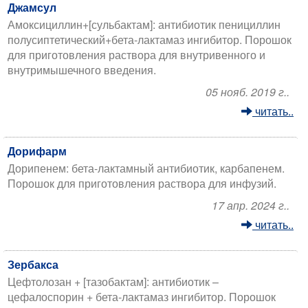
Джамсул
Амоксициллин+[сульбактам]: антибиотик пенициллин
полусиптетический+бета-лактамаз ингибитор. Порошок
для приготовления раствора для внутривенного и
внутримышечного введения.
05 нояб. 2019 г..
читать..
Дорифарм
Дорипенем: бета-лактамный антибиотик, карбапенем.
Порошок для приготовления раствора для инфузий.
17 апр. 2024 г..
читать..
Зербакса
Цефтолозан + [тазобактам]: антибиотик –
цефалоспорин + бета-лактамаз ингибитор. Порошок