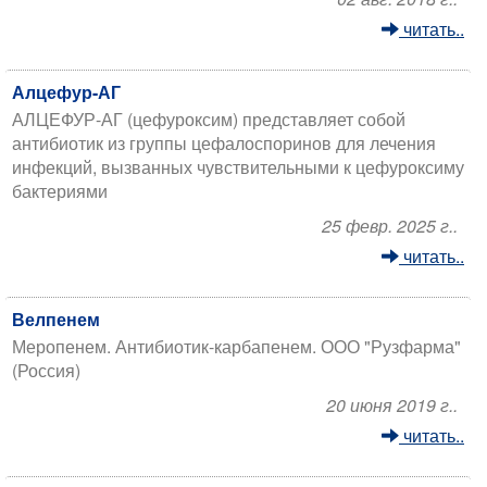
читать..
Алцефур-АГ
АЛЦЕФУР-АГ (цефуроксим) представляет собой
антибиотик из группы цефалоспоринов для лечения
инфекций, вызванных чувствительными к цефуроксиму
бактериями
25 февр. 2025 г..
читать..
Велпенем
Меропенем. Антибиотик-карбапенем. ООО "Рузфарма"
(Россия)
20 июня 2019 г..
читать..