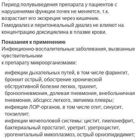
Период полувыведения препарата у пациентов с
нарушениями функции почек не меняется, т.к.
возрастает его экскреция через кишечник.
Гемодиализ и перитонеальный диализ не влияют на
концентрацию доксициклина в плазме крови.
Показания к применению
Инфекционно-воспалительные заболевания, вызванные
чувствительными
к препарату микроорганизмами:
инфекции дыхательных путей, в том числе фарингит,
бронхит острый, обострение хронической
обструктивной болезни легких, трахеит,
бронхопневмония, долевая пневмония, внебольничная
пневмония, абсцесс легкого, эмпиема плевры;
инфекции ЛОР-органов, в том числе отит, синусит,
тонзиллит;
инфекции мочеполовой системы: цистит, пиелонефрит,
бактериальный простатит, уретрит, уретроцистит,
урогенитальный микоплазмоз, острый орхиэпидидимит;