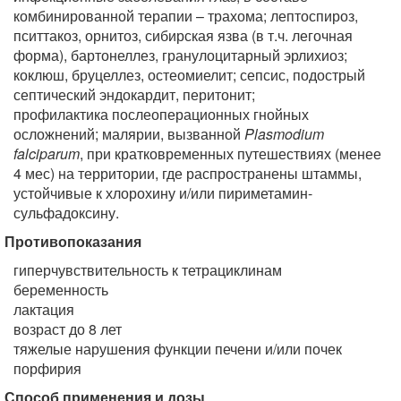
комбинированной терапии – трахома; лептоспироз,
пситтакоз, орнитоз, сибирская язва (в т.ч. легочная
форма), бартонеллез, гранулоцитарный эрлихиоз;
коклюш, бруцеллез, остеомиелит; сепсис, подострый
септический эндокардит, перитонит;
профилактика послеоперационных гнойных
осложнений; малярии, вызванной
Plasmodium
falciparum
, при кратковременных путешествиях (менее
4 мес) на территории
, где распространены штаммы,
устойчивые к хлорохину и/или пириметамин-
сульфадоксину.
Противопоказания
гиперчувствительность к тетрациклинам
беременность
лактация
возраст до 8 лет
тяжелые нарушения функции печени и/или почек
порфирия
Способ применения и дозы