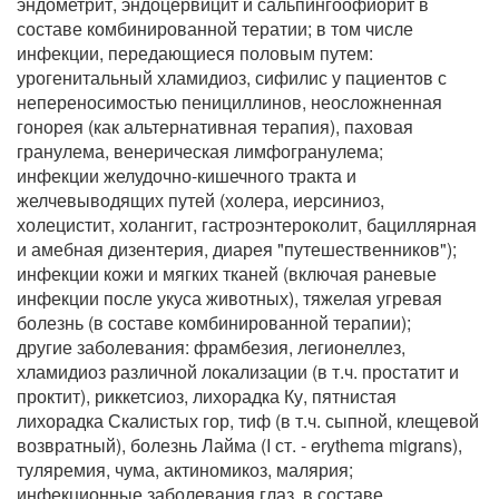
эндометрит, эндоцервицит и сальпингоофиорит в
составе комбинированной тератии; в том числе
инфекции, передающиеся половым путем:
урогенитальный хламидиоз, сифилис у пациентов с
непереносимостью пенициллинов, неосложненная
гонорея (как альтернативная терапия), паховая
гранулема, венерическая лимфогранулема;
инфекции желудочно-кишечного тракта и
желчевыводящих путей (холера, иерсиниоз,
холецистит, холангит, гастроэнтероколит, бациллярная
и амебная дизентерия, диарея "путешественников");
инфекции кожи и мягких тканей (включая раневые
инфекции после укуса животных), тяжелая угревая
болезнь (в составе комбинированной терапии);
другие заболевания: фрамбезия, легионеллез,
хламидиоз различной локализации (в т.ч. простатит и
проктит), риккетсиоз, лихорадка Ку, пятнистая
лихорадка Скалистых гор, тиф (в т.ч. сыпной, клещевой
возвратный), болезнь Лайма (I ст. - erythema migrans),
туляремия, чума, актиномикоз, малярия;
инфекционные заболевания глаз, в составе