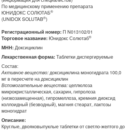
По медицинскому применению препарата
®
ЮНИДОКС СОЛЮТАБ
®
(UNIDOX SOLUTAB
)
Регистрационный номер:
П N013102/01
®
Торговое название:
Юнидокс Солютаб
МНН:
Доксициклин
Лекарственная форма:
Таблетки диспергируемые
Состав:
Активное вещество:
доксициклина моногидрата 100,0
мг в пересчете на доксициклин
Вспомогательные вещества:
целлюлоза
микрокристаллическая, сахарин, гипролоза
(низкозамещенная), гипромеллоза, кремния диоксид
коллоидный (безводный), магния стеарат, лактозы
моногидрат
Описание:
Круглые, двояковыпуклые таблетки от светло-желтого до