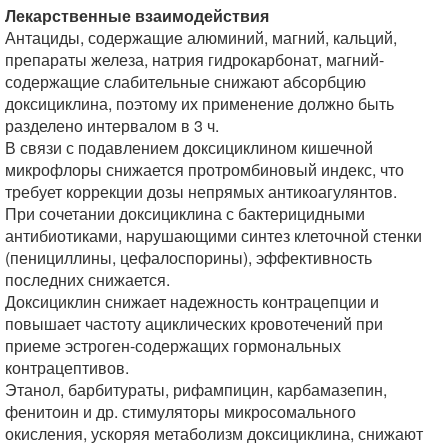
Лекарственные взаимодействия
Антациды, содержащие алюминий, магний, кальций,
препараты железа, натрия гидрокарбонат, магний-
содержащие слабительные снижают абсорбцию
доксициклина, поэтому их применение должно быть
разделено интервалом в 3 ч.
В связи с подавлением доксициклином кишечной
микрофлоры снижается протромбиновый индекс, что
требует коррекции дозы непрямых антикоагулянтов.
При сочетании доксициклина с бактерицидными
антибиотиками, нарушающими синтез клеточной стенки
(пенициллины, цефалоспорины), эффективность
последних снижается.
Доксициклин снижает надежность контрацепции и
повышает частоту ациклических кровотечений при
приеме эстроген-содержащих гормональных
контрацептивов.
Этанол, барбитураты, рифампицин, карбамазепин,
фенитоин и др. стимуляторы микросомального
окисления, ускоряя метаболизм доксициклина, снижают