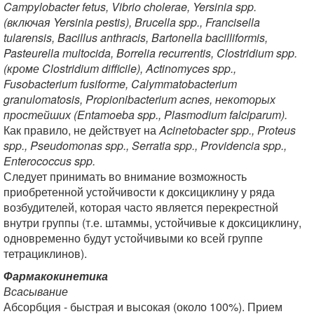
Campylobacter fetus, Vibrio cholerae, Yersinia spp.
(включая Yersinia pestis), Brucella spp., Francisella
tularensis, Bacillus anthracis, Bartonella bacilliformis,
Pasteurella multocida, Borrelia recurrentis, Clostridium spp.
(кроме Clostridium difficile), Actinomyces spp.,
Fusobacterium fusiforme, Calymmatobacterium
granulomatosis, Propionibacterium acnes, некоторых
простейших (Entamoeba spp., Plasmodium falciparum).
Как правило, не действует на
Acinetobacter spp., Proteus
spp., Pseudomonas spp., Serratia spp., Providencia spp.,
Enterococcus spp.
Следует принимать во внимание возможность
приобретенной устойчивости к доксициклину у ряда
возбудителей, которая часто является перекрестной
внутри группы (т.е. штаммы, устойчивые к доксициклину,
одновременно будут устойчивыми ко всей группе
тетрациклинов).
Фармакокинетика
Всасывание
Абсорбция - быстрая и высокая (около 100%). Прием