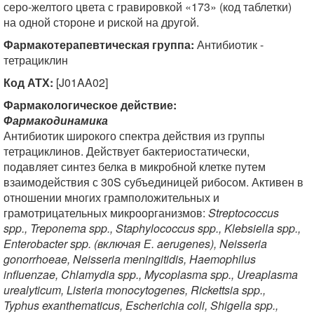
серо-желтого цвета с гравировкой «173» (код таблетки)
на одной стороне и риской на другой.
Фармакотерапевтическая группа:
Антибиотик -
тетрациклин
Код АТХ:
[J01AA02]
Фармакологическое действие:
Фармакодинамика
Антибиотик широкого спектра действия из группы
тетрациклинов. Действует бактериостатически,
подавляет синтез белка в микробной клетке путем
взаимодействия с 30S субъединицей рибосом. Активен в
отношении многих грамположительных и
грамотрицательных микроорганизмов:
Streptococcus
spp., Treponema spp., Staphylococcus spp., Klebsiella spp.,
Enterobacter spp. (включая Е. aerugenes), Neisseria
gonorrhoeae, Neisseria meningitidis, Haemophilus
influenzae, Chlamydia spp., Mycoplasma spp., Ureaplasma
urealyticum, Listeria monocytogenes, Rickettsia spp.,
Typhus exanthematicus, Escherichia coli, Shigella spp.,