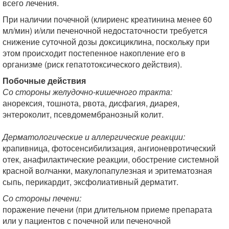
всего лечения.
При наличии почечной (клириенс креатинина менее 60
мл/мин) и/или печеночной недостаточности
требуется
снижение суточной дозы доксициклина, поскольку при
этом происходит постепенное накопление его в
организме (риск гепатотоксического действия).
Побочные действия
Со стороны желудочно-кишечного тракта:
анорексия, тошнота, рвота, дисфагия, диарея,
энтероколит, псевдомембранозный колит.
Дерматологические и аллергические реакции:
крапивница, фотосенсибилизация, ангионевротический
отек, анафилактические реакции, обострение системной
красной волчанки, макулопапулезная и эритематозная
сыпь, перикардит, эксфолиативный дерматит.
Со стороны печени:
поражение печени (при длительном приеме препарата
или у пациентов с почечной или печеночной