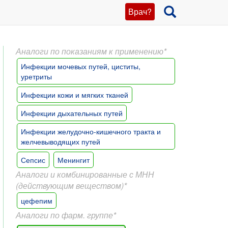
Врач?
Аналоги по показаниям к применению*
Инфекции мочевых путей, циститы,
уретриты
Инфекции кожи и мягких тканей
Инфекции дыхательных путей
Инфекции желудочно-кишечного тракта и
желчевыводящих путей
Сепсис
Менингит
Аналоги и комбинированные с МНН
(действующим веществом)*
цефепим
Аналоги по фарм. группе*