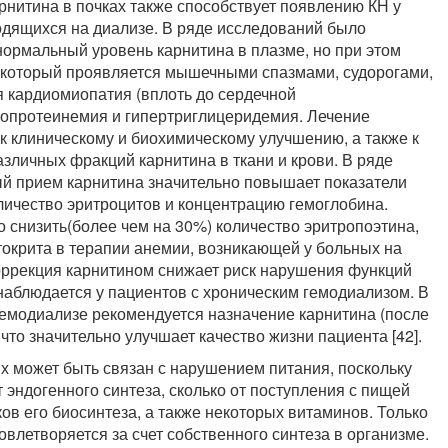
нитина в почках также способствует появлению КН у
одящихся на диализе. В ряде исследований было
нормальный уровень карнитина в плазме, но при этом
 который проявляется мышечными спазмами, судорогами,
я кардиомиопатия (вплоть до сердечной
ипопротеинемия и гипертриглицеридемия. Лечение
к клиническому и биохимическому улучшению, а также к
личных фракций карнитина в ткани и крови. В ряде
ый прием карнитина значительно повышает показатели
количество эритроцитов и концентрацию гемоглобина.
 снизить(более чем на 30%) количество эритропоэтина,
окрита в терапии анемии, возникающей у больных на
коррекция карнитином снижает риск нарушения функций
 наблюдается у пациентов с хроническим гемодиализом. В
гемодиализе рекомендуется назначение карнитина (после
 что значительно улучшает качество жизни пациента [42].
ях может быть связан с нарушением питания, поскольку
т эндогенного синтеза, сколько от поступления с пищей
в его биосинтеза, а также некоторых витаминов. Только
влетворяется за счет собственного синтеза в организме.