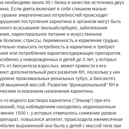
а необходимо около 30 г белка в качестве источника двух
ина. Если диета включает в себя слишком малые
м уровне энергетических потребностей происходит
рушения поступления карнитина в организм могут быть
енного всасывания (мальабсорбция), заболевания
ния, парентеральное питание и искусственное
 болезни, стрессы, беременность и кормление грудью,
ительно повысить потребность в карнитине и требуют
тания или потребления карнитинсодержащих препаратов.
собенно у новорожденных и детей до 3 лет, у которых
% от биосинтеза взрослых, может привести к его
т дополнительный риск развития КН, поскольку у них
уровне проксимальных ренальных тубул, а биосинтез
шой мышечной массой. Развитие “функциональной” КН в
ическим основанием назначения карнитина.
го водного раствора карнитина (“Элькар”) при его
дований, под наблюдением находились недоношенные
и менее 1500 г, у которых отмечалось снижение уровня
препарат, повысился аппетит, происходила ежемесячная
аиболее выраженной она была у детей с массой тела при