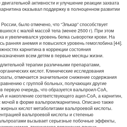
двигательной активности и улучшение реакции захвата
 карнитина оказывал поддержку в полноценном развитии
России, было отмечено, что “Элькар” способствует
вшихся с малой массой тела (менее 2500 г). При этом
а и увеличивался уровень белка сыворотки крови. На
сь ранняя анемия и повысился уровень гемоглобина [44].
жностях карнитина в коррекции состояния
 назначения всем детям в первые месяцы жизни.
 длительной терапии различными препаратами,
органических кислот. Клинические исследования
проаты, отмечается значительное снижение содержания
 сравнению с группой больных, получающих другие
в первую очередь, что образуется вальпроил-СоА,
 и накопление соответствующего ацил-СоА, а карнитин,
с мочой в форме вальпроилкарнитина. Описано также
жирных кислот метаболитами вальпроевой кислоты.
ентрацией вальпроевой кислоты и степенью
вальпроатами вызывает серьезные побочные эффекты,
раммониемия, токсическое поражение печени,