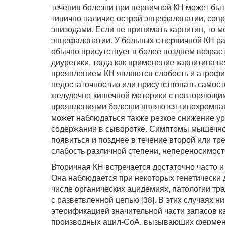
течения болезни при первичной КН может быть
типично наличие острой энцефалопатии, со
эпизодами. Если не принимать карнитин, то 
энцефалопатии. У больных с первичной КН р
обычно присутствует в более позднем возрас
диуретики, тогда как применение карнитина 
проявлением КН являются слабость и атрофи
недостаточностью или присутствовать самос
желудочно-кишечной моторики с повторяющим
проявлениями болезни являются гипохромна
может наблюдаться также резкое снижение у
содержании в сыворотке. Симптомы мышечной
появиться и позднее в течение второй или т
слабость различной степени, непереносимост
Вторичная КН встречается достаточно часто и
Она наблюдается при некоторых генетически
числе органических ацидемиях, патологии тра
с разветвленной цепью [38]. В этих случаях н
этерификацией значительной части запасов к
производных ацил-СоА, вызывающих фермен