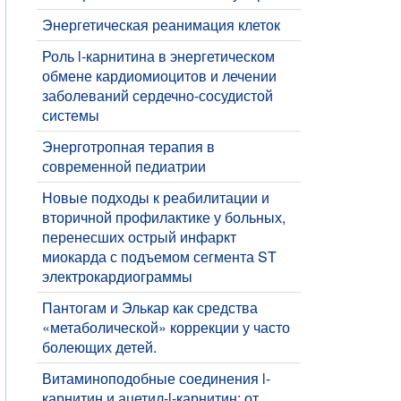
Энергетическая реанимация клеток
Роль l-карнитина в энергетическом
обмене кардиомиоцитов и лечении
заболеваний сердечно-сосудистой
системы
Энерготропная терапия в
современной педиатрии
Новые подходы к реабилитации и
вторичной профилактике у больных,
перенесших острый инфаркт
миокарда с подъемом сегмента ST
электрокардиограммы
Пантогам и Элькар как средства
«метаболической» коррекции у часто
болеющих детей.
Витаминоподобные соединения l-
карнитин и ацетил-l-карнитин: от