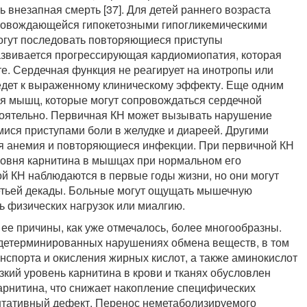
 внезапная смерть [37]. Для детей раннего возраста
провождающейся гипокетозными гипогликемическими
могут последовать повторяющиеся приступы
азвивается прогрессирующая кардиомиопатия, которая
те. Сердечная функция не реагирует на инотропы или
ведет к выраженному клиническому эффекту. Еще одним
я мышц, которые могут сопровождаться сердечной
тоятельно. Первичная КН может вызывать нарушение
ися приступами боли в желудке и диареей. Другими
я анемия и повторяющиеся инфекции. При первичной КН
ровня карнитина в мышцах при нормальном его
 КН наблюдаются в первые годы жизни, но они могут
ретьей декады. Больные могут ощущать мышечную
ь физических нагрузок или миалгию.
 ее причины, как уже отмечалось, более многообразны.
 детерминированных нарушениях обмена веществ, в том
нспорта и окисления жирных кислот, а также аминокислот
изкий уровень карнитина в крови и тканях обусловлен
арнитина, что снижает накопление специфических
тативный дефект. Перенос неметаболизируемого