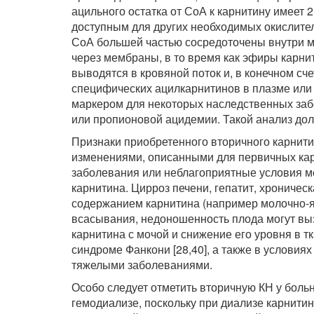
ацильного остатка от СоА к карнитину имеет
доступным для других необходимых окислител
СоА большей частью сосредоточены внутри м
через мембраны, в то время как эфиры карнит
выводятся в кровяной поток и, в конечном с
специфических ацилкарнитинов в плазме или
маркером для некоторых наследственных за
или пропионовой ацидемии. Такой анализ дол
Признаки приобретенного вторичного карнит
изменениями, описанными для первичных ка
заболевания или неблагоприятные условия м
карнитина. Цирроз печени, гепатит, хроническ
содержанием карнитина (например молочно-я
всасывания, недоношенность плода могут вы
карнитина с мочой и снижение его уровня в т
синдроме Фанкони [28,40], а также в условия
тяжелыми заболеваниями.
Особо следует отметить вторичную КН у бол
гемодиализе, поскольку при диализе карнити