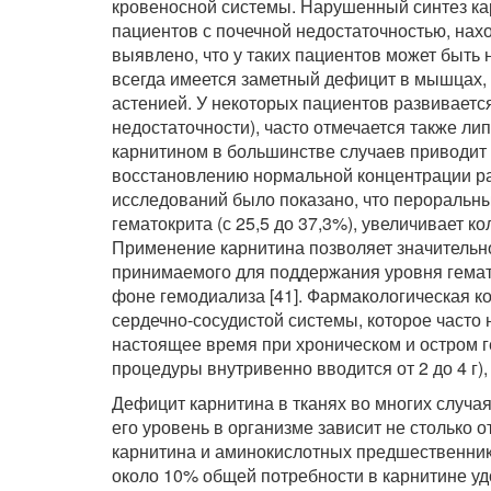
кровеносной системы. Нарушенный синтез кар
пациентов с почечной недостаточностью, нах
выявлено, что у таких пациентов может быть 
всегда имеется заметный дефицит в мышцах,
астенией. У некоторых пациентов развиваетс
недостаточности), часто отмечается также л
карнитином в большинстве случаев приводит 
восстановлению нормальной концентрации раз
исследований было показано, что пероральн
гематокрита (с 25,5 до 37,3%), увеличивает 
Применение карнитина позволяет значительно
принимаемого для поддержания уровня гемат
фоне гемодиализа [41]. Фармакологическая 
сердечно-сосудистой системы, которое часто
настоящее время при хроническом и остром 
процедуры внутривенно вводится от 2 до 4 г),
Дефицит карнитина в тканях во многих случа
его уровень в организме зависит не столько о
карнитина и аминокислотных предшественнико
около 10% общей потребности в карнитине удо