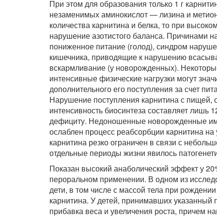
При этом для образования только 1 г карнитин
незаменимых аминокислот — лизина и метион
количества карнитина и белка, то при высоко
нарушение азотистого баланса. Причинами на
пониженное питание (голод), синдром наруш
кишечника, приводящие к нарушению всасыва
вскармливание (у новорожденных). Некоторые
интенсивные физические нагрузки могут знач
дополнительного его поступления за счет пи
Нарушение поступления карнитина с пищей, о
интенсивность биосинтеза составляет лишь 12
дефициту. Недоношенные новорожденные имею
ослаблен процесс реабсорбции карнитина на 
карнитина резко ограничен в связи с неболь
отдельные периоды жизни явилось патогенет
Показан высокий анаболический эффект у 20%-
пероральном применении. В одном из иссле
дети, в том числе с массой тела при рождени
карнитина. У детей, принимавших указанный 
прибавка веса и увеличения роста, причем н