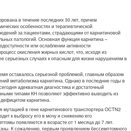
рована в течение последних 30 лет, причем
имических особенностях и терапевтической
людений за пациентами, страдающими от карнитиновой
льных патологий. Основная функция карнитина –
иодоступности или ослаблении активности
оцесс окисления жирных кислот, что, исходя из
лее серьезных случаях к опасным для жизни нарушениям в
ремя оставалось серьезной проблемой, главным образом
шений метаболизма карнитина. Однако в последние годы в
 сегодня адекватная диагностика и достаточный
ичными типами КН позволяют эффективно выводить из
 дефицитом карнитина.
ся мутацией в гене карнитинового транспортера OCTN2
одит к выбросу его в мочу и снижению его
птомы появляются в возрасте от 1 месяца до 7 лет.
азны. К сожалению, первым проявлением бессимптомного