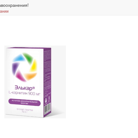
авоохранения!
вании