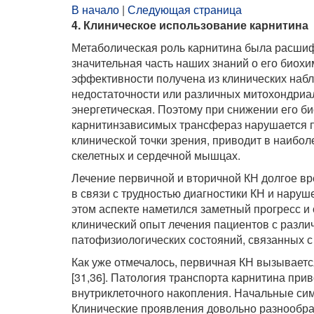
В начало
|
Следующая страница
4. Клиническое использование карнитина
Метаболическая роль карнитина была расшиф
значительная часть наших знаний о его биох
эффективности получена из клинических наб
недостаточности или различных митохондриа
энергетическая. Поэтому при снижении его б
карнитинзависимых трансфераз нарушается пр
клинической точки зрения, приводит в наибо
скелетных и сердечной мышцах.
Лечение первичной и вторичной КН долгое в
в связи с трудностью диагностики КН и нару
этом аспекте наметился заметный прогресс и
клинический опыт лечения пациентов с разл
патофизиологических состояний, связанных с
Как уже отмечалось, первичная КН вызывает
[31,36]. Патология транспорта карнитина прив
внутриклеточного накопления. Начальные сим
Клинические проявления довольно разнообр