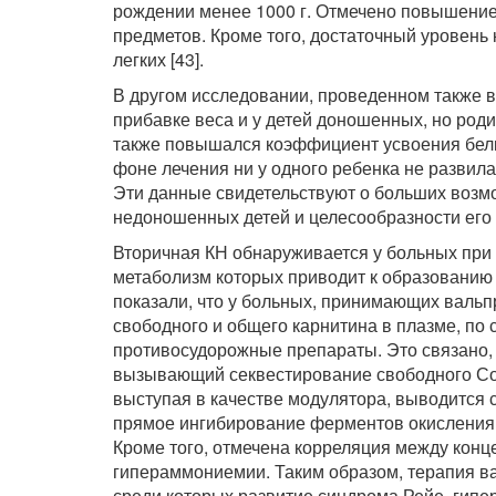
рождении менее 1000 г. Отмечено повышение 
предметов. Кроме того, достаточный уровень
легких [43].
В другом исследовании, проведенном также в 
прибавке веса и у детей доношенных, но роди
также повышался коэффициент усвоения белк
фоне лечения ни у одного ребенка не развила
Эти данные свидетельствуют о больших возмо
недоношенных детей и целесообразности его
Вторичная КН обнаруживается у больных при
метаболизм которых приводит к образованию 
показали, что у больных, принимающих валь
свободного и общего карнитина в плазме, по
противосудорожные препараты. Это связано, 
вызывающий секвестирование свободного СоА
выступая в качестве модулятора, выводится 
прямое ингибирование ферментов окисления 
Кроме того, отмечена корреляция между конц
гипераммониемии. Таким образом, терапия 
среди которых развитие синдрома Рейе, гипе