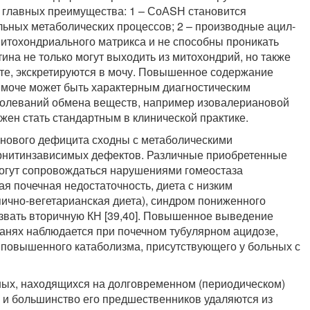
 2 главных преимущества: 1 – СоАSН становится
ьных метаболических процессов; 2 – производные ацил-
итохондриального матрикса и не способны проникать
ина не только могут выходить из митохондрий, но также
чете, экскретируются в мочу. Повышенное содержание
 моче может быть характерным диагностическим
болеваний обмена веществ, например изовалериановой
жен стать стандартным в клинической практике.
инового дефицита сходны с метаболическими
рнитинзависимых дефектов. Различные приобретенные
огут сопровождаться нарушениями гомеостаза
ая почечная недостаточность, диета с низким
ично-вегетарианская диета), синдром пониженного
звать вторичную КН [39,40]. Повышенное выведение
канях наблюдается при почечном тубулярном ацидозе,
х повышенного катаболизма, присутствующего у больных с
ьных, находящихся на долговременном (периодическом)
н и большинство его предшественников удаляются из