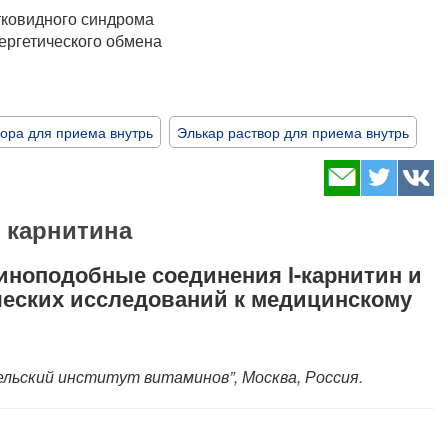
тковидного синдрома
нергетического обмена
ора для приема внутрь
Элькар раствор для приема внутрь
 карнитина
иноподобные соединения l-карнитин и
ических исследований к медицинскому
льский институт витаминов”, Москва, Россия.