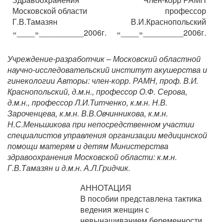
Московской области
профессор
Г.В.Тамазян
В.И.Краснопольский
«____»__________2006г.
«____»_________2006г.
Учреждение-разработчик – Московский областной
научно-исследовательский институт акушерства и
гинекологии Авторы: член-корр. РАМН, проф. В.И.
Краснопольский, д.м.н., профессор О.Ф. Серова,
д.м.н., профессор Л.И.Титченко, к.м.н. Н.В.
Зароченцева, к.м.н. В.В.Овчинникова, к.м.н.
Н.С.Меньшикова при непосредственном участии
специалистов управления организации медицинской
помощи матерям и детям Министерства
здравоохранения Московской области: к.м.н.
Г.В.Тамазян и д.м.н. А.Л.Гридчик.
АННОТАЦИЯ
В пособии представлена тактика
ведения женщин с
невынашиванием беременности