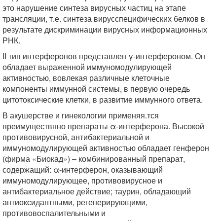
это нарушение синтеза вирусных частиц на этапе
трансляции, т.е. синтеза вирусспецифических белков в
результате дискриминации вирусных информационных
РНК.
II тип интерферонов представлен γ-интерфероном. Он
обладает выраженной иммуномодулирующей
активностью, вовлекая различные клеточные
компоненты иммунной системы, в первую очередь
цитотоксические клетки, в развитие иммунного ответа.
В акушерстве и гинекологии применяя.тся
преимуществнно препараты α-интерферона. Высокой
противовирусной, антибактериальной и
иммуномодулирующей активностью обладает генферон
(фирма «Биокад») – комбинированный препарат,
содержащий: α-интерферон, оказывающий
иммуномодулирующее, противовирусное и
антибактериальное действие; таурин, обладающий
антиоксидантными, регенерирующими,
противовоспалительными и