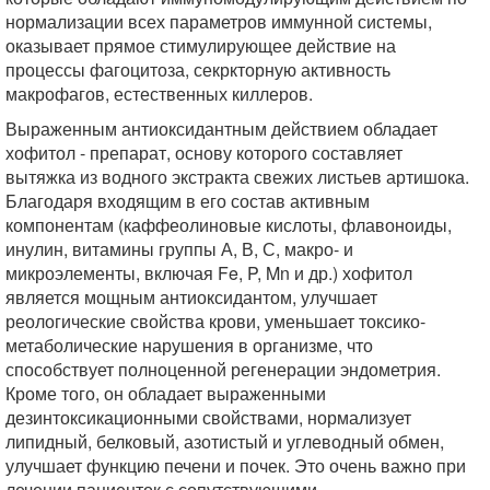
нормализации всех параметров иммунной системы,
оказывает прямое стимулирующее действие на
процессы фагоцитоза, секркторную активность
макрофагов, естественных киллеров.
Выраженным антиоксидантным действием обладает
хофитол - препарат, основу которого составляет
вытяжка из водного экстракта свежих листьев артишока.
Благодаря входящим в его состав активным
компонентам (каффеолиновые кислоты, флавоноиды,
инулин, витамины группы А, В, С, макро- и
микроэлементы, включая Fe, P, Mn и др.) хофитол
является мощным антиоксидантом, улучшает
реологические свойства крови, уменьшает токсико-
метаболические нарушения в организме, что
способствует полноценной регенерации эндометрия.
Кроме того, он обладает выраженными
дезинтоксикационными свойствами, нормализует
липидный, белковый, азотистый и углеводный обмен,
улучшает функцию печени и почек. Это очень важно при
лечении пациенток с сопутствующими