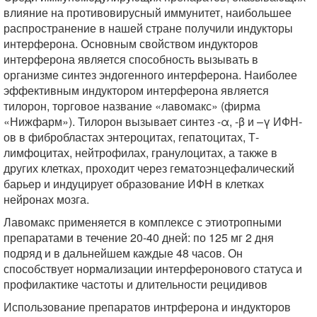
влияние на противовирусный иммунитет, наибольшее
распространение в нашей стране получили индукторы
интерферона. Основным свойством индукторов
интерферона является способность вызывать в
организме синтез эндогенного интерферона. Наиболее
эффективным индуктором интерферона является
тилорон, торговое название «лавомакс» (фирма
«Нижфарм»). Тилорон вызывает синтез -α, -β и –γ ИФН-
ов в фибробластах энтероцитах, гепатоцитах, Т-
лимфоцитах, нейтрофилах, гранулоцитах, а также в
других клетках, проходит через гематоэнцефалический
барьер и индуцирует образование ИФН в клетках
нейронах мозга.
Лавомакс применяется в комплексе с этиотропными
препаратами в течение 20-40 дней: по 125 мг 2 дня
подряд и в дальнейшем каждые 48 часов. Он
способствует нормализации интерферонового статуса и
профилактике частоты и длительности рецидивов
Использование препаратов интрферона и индукторов