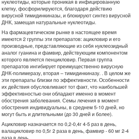
нуклеотиды, которые проникая в инфицированную
клетку, фосфорилируются, благодаря действию
вирусной тимидинкиназы, и блокируют синтез вирусной
ДНК, замещая натуральные нуклеотиды.
На фармацевтическом рынке в настоящее время
имеются 2 группы эти препаратов: ацикловир и его
производные, представляющие из себя нуклеозидный
аналог гуанина и фамвир, действующим компонентом
которого является пенцикловир. Первая группа
препаратов ингибирует преимущественно вирусную
ДНК-полимеразу, вторая – тимидинкиназу. . В целом же
эти препараты близки по эффективности. Особенности
их действия обусловливают тот факт, что наибольшей
эффективностью они обладают именно в момент
обострения заболевания. Семы лечения в момент
обострения индивидуальны, в среднем 5-10 дней, но
могут быть и длительными (до 30 дней и более).
Ацикловир назначается по 0,2-0,4г 4-5 раз в день,
валацикловир по 0,5г 2 раза в день, фамвир - 60 мг 2-4
раза в день