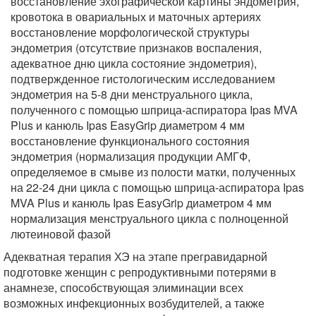
восстановление эхографической картины эндометрия,
кровотока в овариальных и маточных артериях
восстановление морфологической структуры
эндометрия (отсутствие признаков воспаления,
адекватное дню цикла состояние эндометрия),
подтвержденное гистологическим исследованием
эндометрия на 5-8 дни менструального цикла,
полученного с помощью шприца-аспиратора Ipas MVA
Plus и канюль Ipas EasyGrip диаметром 4 мм
восстановление функционального состояния
эндометрия (нормализация продукции АМГФ,
определяемое в смыве из полости матки, полученных
на 22-24 дни цикла с помощью шприца-аспиратора Ipas
MVA Plus и канюль Ipas EasyGrip диаметром 4 мм
нормализация менструального цикла с полноценной
лютеиновой фазой
Адекватная терапия ХЭ на этапе прегравидарной
подготовке женщин с репродуктивными потерями в
анамнезе, способствующая элиминации всех
возможных инфекционных возбудителей, а также