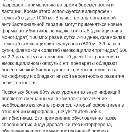
разрешен к применению во время беременности и
лактации. Кроме этого используется вильпрафен -
солютаб в дозе 1000 мг. В качестве альтернативной
антибактериальной терапии могут применяться новые
формы антибиотиков: юнидокс солютаб (доксициклина
моногидрат) 100 мг 2 раза в сутки 7-10 дней, флемоклав
солютаб (амоксициллин клавуланат) 500 мг 2-3 раза в
сутки, флемоксин солютаб (амоксициллин тригидрат) 500
мг 2-3 раза в сутки в течение 10 дней. По сравнению с
амоксициллином (капсулы) эти препараты обладают
более высокой биодоступностью, меньше влияют на
микрофлору и обладают низкой вероятностью развития
резистентности.
Поскольку более 80% всех урогенитальных инфекций
являются смешанными, в комплексное лечение
необходимо включать трихопол, который эффективен в
отношении микрофлоры, нечувствительной к
антибиотикам. Его применение обусловленно также
способностью индуцировать синтез интерферона,
обеспечивающего иммунопротективный эффект.