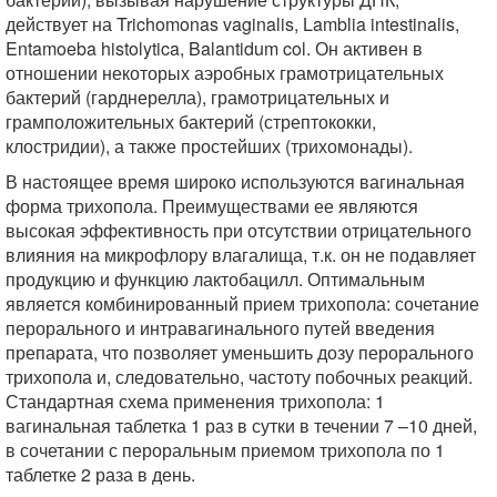
действует на Trichomonas vaginalis, Lamblia intestinalis,
Entamoeba histolytica, Balantidum col. Он активен в
отношении некоторых аэробных грамотрицательных
бактерий (гарднерелла), грамотрицательных и
грамположительных бактерий (стрептококки,
клостридии), а также простейших (трихомонады).
В настоящее время широко используются вагинальная
форма трихопола. Преимуществами ее являются
высокая эффективность при отсутствии отрицательного
влияния на микрофлору влагалища, т.к. он не подавляет
продукцию и функцию лактобацилл. Оптимальным
является комбинированный прием трихопола: сочетание
перорального и интравагинального путей введения
препарата, что позволяет уменьшить дозу перорального
трихопола и, следовательно, частоту побочных реакций.
Стандартная схема применения трихопола: 1
вагинальная таблетка 1 раз в сутки в течении 7 –10 дней,
в сочетании с пероральным приемом трихопола по 1
таблетке 2 раза в день.