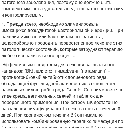
патогенеза заболевания, поэтому оно должно быть
комплексным, последовательным, этиопатогенетическим
и контролируемым.
1. Прежде всего, необходимо элиминировать
имеющихся возбудителей бактериальной инфекции. При
наличии микозов или бактериального вагиноза,
целесообразно проводить первостепенное лечение этих
патологических состояний, которые затрудняют терапию
любого воспалительного процесса.
Эффективным средством для лечения вагинального
кандидоза (ВК) является пимафуцин (натамицин) –
противогрибковый антибиотик полиенового ряда,
обладающий фунгицидной активностью в отношении
различных видов грибов рода Candid. Он применяется в
виде крема, вагинальных свечей и таблеток для
перорального применения. При остром ВК достаточно
назначения пимафуцина по 1 свече на ночь в течение 6
дней. При хроническом течении ВК оптимально
использовать комбинированную терапию: пимафуцин по
1 свече на ночь и пимафуцин в таблетках 2-4 раза в сутки