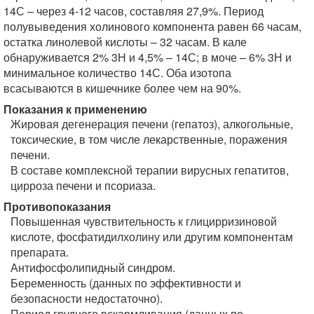
14С – через 4-12 часов, составляя 27,9%. Период
полувыведения холинового компонента равен 66 часам,
остатка линолевой кислоты – 32 часам. В кале
обнаруживается 2% 3Н и 4,5% – 14С; в моче – 6% 3Н и
минимальное количество 14С. Оба изотопа
всасываются в кишечнике более чем на 90%.
Показания к применению
Жировая дегенерация печени (гепатоз), алкогольные,
токсические, в том числе лекарственные, поражения
печени.
В составе комплексной терапии вирусных гепатитов,
цирроза печени и псориаза.
Противопоказания
Повышенная чувствительность к глицирризиновой
кислоте, фосфатидилхолину или другим компонентам
препарата.
Антифосфолипидный синдром.
Беременность (данных по эффективности и
безопасности недостаточно).
Период грудного вскармливания (данных по