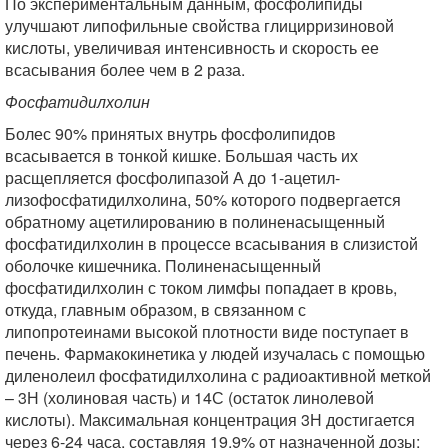
По экспериментальным данным, фосфолипиды
улучшают липофильные свойства глицирризиновой
кислоты, увеличивая интенсивность и скорость ее
всасывания более чем в 2 раза.
Фосфатидилхолин
Болес 90% принятых внутрь фосфолипидов
всасывается в тонкой кишке. Большая часть их
расщепляется фосфолипазой А до 1-ацетил-
лизофосфатидилхолина, 50% которого подвергается
обратному ацетилированию в полиненасыщенный
фосфатидилхолин в процессе всасывания в слизистой
оболочке кишечника. Полиненасыщенный
фосфатидилхолин с током лимфы попадает в кровь,
откуда, главным образом, в связанном с
липопротеинами высокой плотности виде поступает в
печень. Фармакокинетика у людей изучалась с помощью
диленолеил фосфатидилхолина с радиоактивной меткой
– 3Н (холиновая часть) и 14С (остаток линолевой
кислоты). Максимальная концентрация 3Н достигается
через 6-24 часа, составляя 19,9% от назначенной дозы;