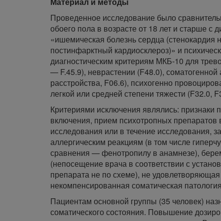
Материал и методы
Проведенное исследование было сравнитель
обоего пола в возрасте от 18 лет и старше с 
«ишемическая болезнь сердца (стенокардия 
постинфарктный кардиосклероз)» и психичес
диагностическим критериям МКБ-10 для трев
— F.45.9), неврастении (F48.0), соматогенно
расстройства, F06.6), психогенно провоциров
легкой или средней степени тяжести (F32.0, F
Критериями исключения являлись: признаки 
включения, прием психотропных препаратов 
исследования или в течение исследования, за
аллергическим реакциям (в том числе гиперчу
сравнения — фенотропилу в анамнезе), бере
(непосещение врача в соответствии с устано
препарата не по схеме), не удовлетворяющая
некомпенсированная соматическая патология
Пациентам основной группы (35 человек) назн
соматического состояния. Повышение дозировк