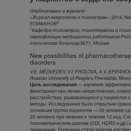
Опубликовано в журнале:
«Журнал неврологии и психиатрии», 2014, №9,
2
ЕПИФАНОВ
1
Кафедра психиатрии, психотерапии и пси
квалификации медицинских работников Рос
клиническая больница №71, Москва
New possibilities of pharmacotherap
disorders
V.E. MEDVEDEV, V.I. FROLOVA, A.V. EPIFANO
Russian University of People’s Friendship, Mosc
Цель исследования
— изучение эффективнос
фенотропил при легких невротических, сомат
расстройствах, развивающихся у пациентов 
методы. Исследование было открытым сравни
(основная группа пациентов — 35 человек) с
35 человек) при лечении в течение 12 нед. С
психометрическим шкалам (CGI, HDRS и др.) 
заключение. Получены статистически достов