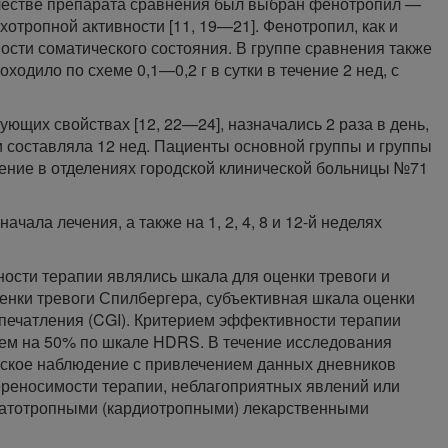
качестве препарата сравнения был выбран фенотропил —
отропной активности [11, 19—21]. Фенотропил, как и
ности соматического состояния. В группе сравнения также
одило по схеме 0,1—0,2 г в сутки в течение 2 нед, с
ующих свойствах [12, 22—24], назначались 2 раза в день,
и составляла 12 нед. Пациенты основной группы и группы
ение в отделениях городской клинической больницы №71
чала лечения, а также на 1, 2, 4, 8 и 12-й неделях
сти терапии являлись шкала для оценки тревоги и
енки тревоги Спилбергера, субъективная шкала оценки
впечатления (CGI). Критерием эффективности терапии
чем на 50% по шкале HDRS. В течение исследования
ское наблюдение с привлечением данных дневников
реносимости терапии, неблагоприятных явлений или
матотропными (кардиотропными) лекарственными