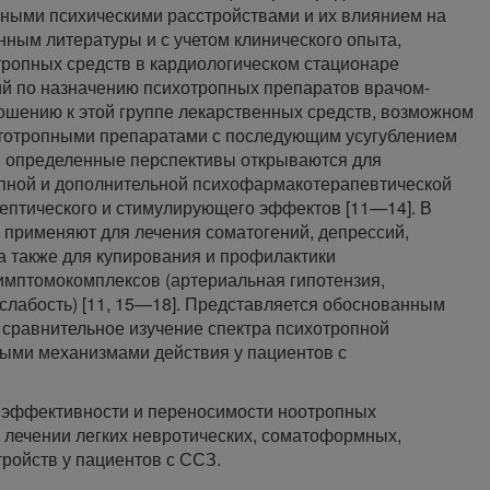
ными психическими расстройствами и их влиянием на
анным литературы и с учетом клинического опыта,
тропных средств в кардиологическом стационаре
ий по назначению психотропных препаратов врачом-
ошению к этой группе лекарственных средств, возможном
атотропными препаратами с последующим усугублением
им определенные перспективы открываются для
пной и дополнительной психофармакотерапевтической
лептического и стимулирующего эффектов [11—14]. В
применяют для лечения соматогений, депрессий,
 а также для купирования и профилактики
имптомокомплексов (артериальная гипотензия,
слабость) [11, 15—18]. Представляется обоснованным
 сравнительное изучение спектра психотропной
ными механизмами действия у пациентов с
 эффективности и переносимости ноотропных
 лечении легких невротических, соматоформных,
тройств у пациентов с ССЗ.