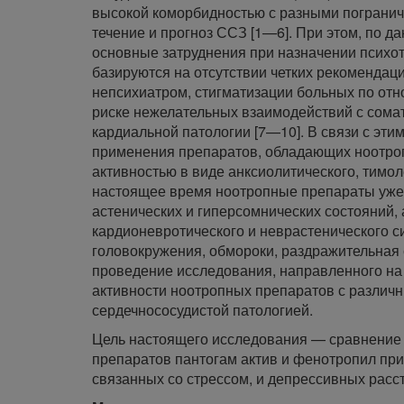
высокой коморбидностью с разными погранич
течение и прогноз ССЗ [1—6]. При этом, по д
основные затруднения при назначении психо
базируются на отсутствии четких рекомендац
непсихиатром, стигматизации больных по отн
риске нежелательных взаимодействий с сом
кардиальной патологии [7—10]. В связи с эт
применения препаратов, обладающих ноотро
активностью в виде анксиолитического, тимо
настоящее время ноотропные препараты уже 
астенических и гиперсомнических состояний,
кардионевротического и неврастенического с
головокружения, обмороки, раздражительная 
проведение исследования, направленного на
активности ноотропных препаратов с различ
сердечнососудистой патологией.
Цель настоящего исследования — сравнение
препаратов пантогам актив и фенотропил при
связанных со стрессом, и депрессивных расс