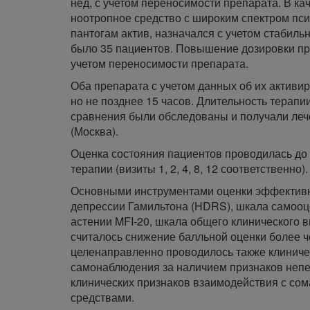
нед, с учетом переносимости препарата. В 
ноотропное средство с широким спектром псих
пантогам актив, назначался с учетом стабиль
было 35 пациентов. Повышение дозировки прох
учетом переносимости препарата.
Оба препарата с учетом данных об их активир
но не позднее 15 часов. Длительность терапи
сравнения были обследованы и получали леч
(Москва).
Оценка состояния пациентов проводилась до на
терапии (визиты 1, 2, 4, 8, 12 соответственно).
Основными инструментами оценки эффективно
депрессии Гамильтона (HDRS), шкала самооц
астении MFI-20, шкала общего клинического 
считалось снижение балльной оценки более 
целенаправленно проводилось также клиниче
самонаблюдения за наличием признаков непе
клинических признаков взаимодействия с со
средствами.