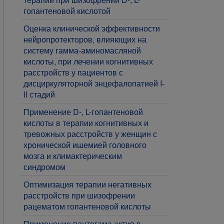
гопантеновой кислотой
Оценка клинической эффективности
нейропротекторов, влияющих на
систему гамма-аминомасляной
кислоты, при лечении когнитивных
расстройств у пациентов с
дисциркуляторной энцефалопатией I-
II стадий
Применение D-, L-гопантеновой
кислоты в терапии когнитивных и
тревожных расстройств у женщин с
хронической ишемией головного
мозга и климактерическим
синдромом
Оптимизация терапии негативных
расстройств при шизофрении
рацематом гопантеновой кислоты
Применение пантогама актив в