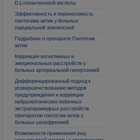
D,L-гопантеновой кислоты
Эффективность и переносимость
пантогама актив у больных
парциальной эпилепсией
Подробнее о препарате Пантогам
актив
Коррекция когнитивных и
эмоциональных расстройств у
больных артериальной гипертонией
​Дифференцированный подход к
усовершенствованию методов
предупреждения и коррекции
нейролептических побочных
экстрапирамидных расстройств
препаратом пантогам актив у
больных шизофренией
​Возможности применения рац-
гопантеновой кислоты в комплексном