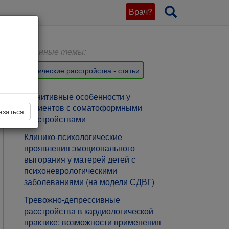
Врач?
Связанные темы:
Психические расстройства - статьи
​Когнитивные особенности у
пациентов с соматоформными
азаться
расстройствами
​Клинико-психологические
проявления эмоционального
выгорания у матерей детей с
психоневрологическими
заболеваниями (на модели СДВГ)
Тревожно-депрессивные
расстройства в кардиологической
практике: возможности применения