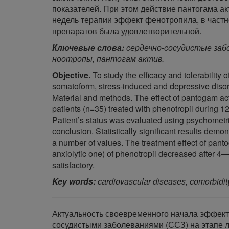
показателей. При этом действие пантогама ак
недель терапии эффект фенотропила, в частн
препаратов была удовлетворительной.
Ключевые слова:
сердечно-сосудистые забо
ноотропы, пантогам актив.
Objective.
To study the efficacy and tolerability 
somatoform, stress-induced and depressive disor
Material and methods. The effect of pantogam ac
patients (n=35) treated with phenotropil during
Patient’s status was evaluated using psychometr
сonclusion. Statistically significant results de
a number of values. The treatment effect of panto
anxiolytic one) of phenotropil decreased after 4—
satisfactory.
Key words:
cardiovascular diseases, comorbidity
Актуальность своевременного начала эффект
сосудистыми заболеваниями (ССЗ) на этапе 