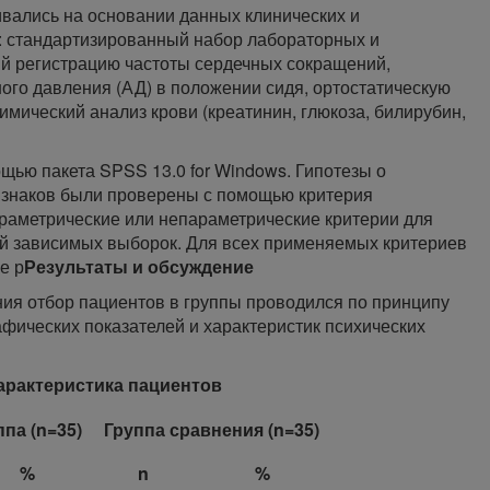
вались на основании данных клинических и
: стандартизированный набор лабораторных и
й регистрацию частоты сердечных сокращений,
ного давления (АД) в положении сидя, ортостатическую
химический анализ крови (креатинин, глюкоза, билирубин,
щью пакета SPSS 13.0 for Windows. Гипотезы о
знаков были проверены с помощью критерия
аметрические или непараметрические критерии для
й зависимых выборок. Для всех применяемых критериев
е р
Результаты и обсуждение
ия отбор пациентов в группы проводился по принципу
фических показателей и характеристик психических
арактеристика пациентов
па (n=35)
Группа сравнения (n=35)
%
n
%