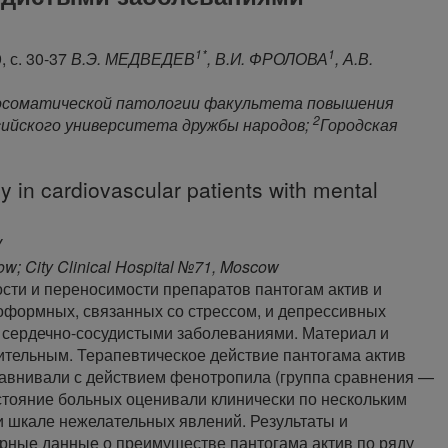
1*
1
 с. 30-37
В.Э. МЕДВЕДЕВ
, В.И. ФРОЛОВА
, А.В.
хосоматической патологии факультета повышения
2
сийского университета дружбы народов;
Городская
y in cardiovascular patients with mental
V
ow; City Clinical Hospital №71, Moscow
ти и переносимости препаратов пантогам актив и
оформных, связанных со стрессом, и депрессивных
с сердечно-сосудистыми заболеваниями. Материал и
тельным. Терапевтическое действие пантогама актив
равнивали с действием фенотропила (группа сравнения —
остояние больных оценивали клинически по нескольким
и шкале нежелательных явлений. Результаты и
ерные данные о преимуществе пантогама актив по ряду