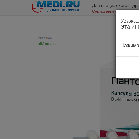
Для специалистов здр
Соглашение об использо
Уважае
Эта ин
pikfarma.ru
Нажима