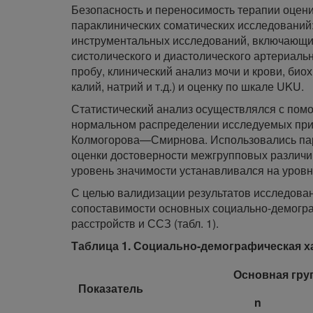
Безопасность и переносимость терапии оцени
параклинических соматических исследований
инструментальных исследований, включающи
систолического и диастолического артериаль
пробу, клинический анализ мочи и крови, био
калий, натрий и т.д.) и оценку по шкале UKU.
Статистический анализ осуществлялся с помо
нормальном распределении исследуемых при
Колмогорова—Смирнова. Использовались пар
оценки достоверности межгрупповых различи
уровень значимости устанавливался на уровн
С целью валидизации результатов исследован
сопоставимости основных социально-демогра
расстройств и ССЗ (табл. 1).
Таблица 1. Социально-демографическая х
Основная груп
Показатель
n