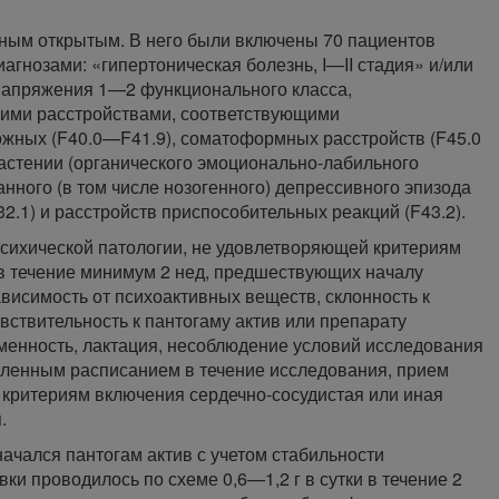
ным открытым. В него были включены 70 пациентов
диагнозами: «гипертоническая болезнь, I—II стадия» и/или
напряжения 1—2 функционального класса,
кими расстройствами, соответствующими
ожных (F40.0—F41.9), соматоформных расстройств (F45.0
й астении (органического эмоционально-лабильного
анного (в том числе нозогенного) депрессивного эпизода
32.1) и расстройств приспособительных реакций (F43.2).
психической патологии, не удовлетворяющей критериям
в течение минимум 2 нед, предшествующих началу
висимость от психоактивных веществ, склонность к
вствительность к пантогаму актив или препарату
менность, лактация, несоблюдение условий исследования
вленным расписанием в течение исследования, прием
 критериям включения сердечно-сосудистая или иная
.
ачался пантогам актив с учетом стабильности
и проводилось по схеме 0,6—1,2 г в сутки в течение 2