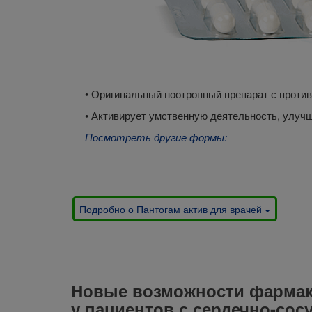
• Оригинальный ноотропный препарат
с проти
•
Активирует умственную деятельность,
улучш
Посмотреть другие формы:
Подробно о Пантогам актив для врачей
Новые возможности фармак
у пациентов с сердечно-со