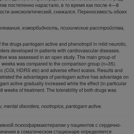
тив постепенно нарастало, в то время как после 4—8
ости анксиолитический, снижался. Переносимость обоих
левания, коморбидность, психические расстройства,
of the drugs pantogam active and phenotropil in mild neurotic,
ders developed in patients with cardiovascular diseases.
tive was assessed in an open study. The main group of
 12 weeks was compared to the comparison group (n=35).
ic (CGI, HDRS etc) and adverse effect scales. Results and
monstrated the advantages of pantogam active has advantage on
gam active gradually increased while the effect (in particular
8 weeks of treatment. The tolerability of both drugs was
, mental disorders, nootropics, pantogam active.
ивной психофармакотерапии у пациентов с сердечно-
лечения в соматическом стационаре определяется