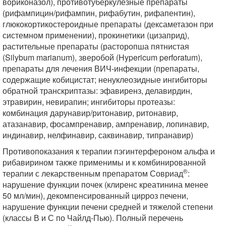
вориконазол), противотуберкулезные препараты
(рифампицин/рифампин, рифабутин, рифапентин),
глюкокортикостероидные препараты (дексаметазон при
системном применении), прокинетики (цизаприд),
растительные препараты (расторопша пятнистая
(Silybum marianum), зверобой (Hypericum perforatum),
препараты для лечения ВИЧ-инфекции (препараты,
содержащие кобицистат; ненуклеозидные ингибиторы
обратной транскриптазы: эфавиренз, делавирдин,
этравирин, невирапин; ингибиторы протеазы:
комбинация дарунавир/ритонавир, ритонавир,
атазанавир, фосампренавир, ампренавир, лопинавир,
индинавир, нелфинавир, саквинавир, типранавир)
Противопоказания к терапии пэгинтерфероном альфа и
рибавирином также применимы и к комбинированной
®
терапии с лекарственным препаратом Совриад
:
нарушение функции почек (клиренс креатинина менее
50 мл/мин), декомпенсированный цирроз печени,
нарушение функции печени средней и тяжелой степени
(классы В и С по Чайлд-Пью). Полный перечень