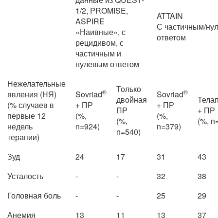
1/2, PROMISE,
ATTAIN
ASPIRE
С частичным/ну
«Наивные», с
ответом
рецидивом, с
частичным и
нулевым ответом
Нежелательные
Только
®
®
явления (НЯ)
Sovriad
Sovriad
двойная
Тела
(% случаев в
+ ПР
+ ПР
ПР
+ ПР
первые 12
(%,
(%,
(%,
(%, n
недель
n=924)
n=379)
n=540)
терапии)
Зуд
24
17
31
43
Усталость
-
-
32
38
Головная боль
-
-
25
29
Анемия
13
11
13
37