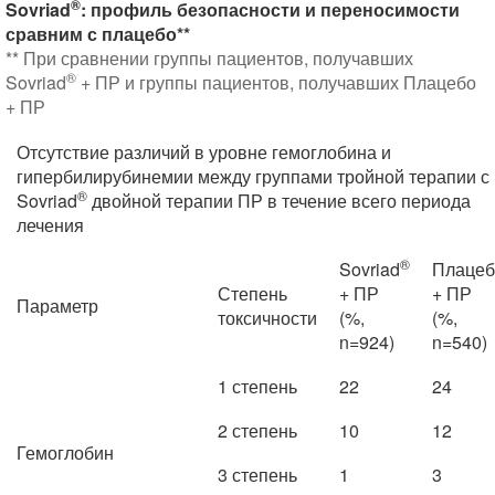
®
Sovriad
: профиль безопасности и переносимости
сравним с плацебо**
** При сравнении группы пациентов, получавших
®
Sovriad
+ ПР и группы пациентов, получавших Плацебо
+ ПР
Отсутствие различий в уровне гемоглобина и
гипербилирубинемии между группами тройной терапии с
®
Sovriad
двойной терапии ПР в течение всего периода
лечения
®
Sovriad
Плацеб
Степень
+ ПР
+ ПР
Параметр
токсичности
(%,
(%,
n=924)
n=540)
1 степень
22
24
2 степень
10
12
Гемоглобин
3 степень
1
3