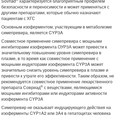
Sovriad
характеризуется благоприятным профилем
безопасности и переносимости и может применяться с
другими препаратами, которые обычно назначают
пациентам с ХГС
Основным изоферментом, участвующим в метаболизме
симепревира, является CYP3A
Совместное применение симепревира с мощными
ингибиторами изофермента ОУР3А может привести к
значительному повышению уровня симепревира в
плазме, в то время как совместное применение с
мощными индукторами изофермента CYP3A может
значительно снизить уровень симепревира в плазме и
привести к утрате его эффективности. Таким образом, не
рекомендуется совместное применение лекарственного
®
препарата Совриад
с веществами, являющимися
мощными ингибиторами или индукторами активности
изофермента CYP3A
Симепревир не оказывает индуцирующего действия на
изоферменты CYP1A2 или 3A4 в гепатоцитах человека