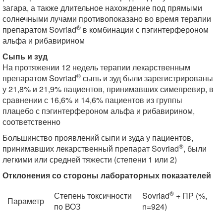
загара, а также длительное нахождение под прямыми
солнечными лучами противопоказано во время терапии
®
препаратом Sovriad
в комбинации с пэгинтерфероном
альфа и рибавирином
Сыпь и зуд
На протяжении 12 недель терапии лекарственным
®
препаратом Sovriad
сыпь и зуд были зарегистрированы
у 21,8% и 21,9% пациентов, принимавших симепревир, в
сравнении с 16,6% и 14,6% пациентов из группы
плацебо с пэгинтерфероном альфа и рибавирином,
соответственно
Большинство проявлений сыпи и зуда у пациентов,
®
принимавших лекарственный препарат Sovriad
, были
легкими или средней тяжести (степени 1 или 2)
Отклонения со стороны лабораторных показателей
®
Степень токсичности
Sovriad
+ ПР (%,
Параметр
по ВОЗ
n=924)