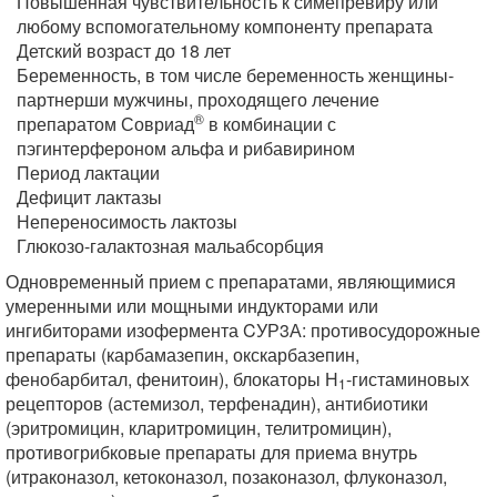
Повышенная чувствительность к симепревиру или
любому вспомогательному компоненту препарата
Детский возраст до 18 лет
Беременность, в том числе беременность женщины-
партнерши мужчины, проходящего лечение
®
препаратом Совриад
в комбинации с
пэгинтерфероном альфа и рибавирином
Период лактации
Дефицит лактазы
Непереносимость лактозы
Глюкозо-галактозная мальабсорбция
Одновременный прием с препаратами, являющимися
умеренными или мощными индукторами или
ингибиторами изофермента CУР3А: противосудорожные
препараты (карбамазепин, окскарбазепин,
фенобарбитал, фенитоин), блокаторы Н
-гистаминовых
1
рецепторов (астемизол, терфенадин), антибиотики
(эритромицин, кларитромицин, телитромицин),
противогрибковые препараты для приема внутрь
(итраконазол, кетоконазол, позаконазол, флуконазол,