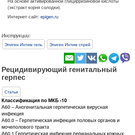
На основе активированной глицирризиновой кислоты
(экстракт корня солодки).
Интернет-сайт:
epigen.ru
Инструкции:
​Эпиген Интим гель
Эпиген Интим спрей
​Рецидивирующий генитальный
герпес
Статьи
Классификация по МКБ -10
А60 – Аногенитальная герпетическая вирусная
инфекция
А60.0 – Герпетическая инфекция половых органов и
мочеполового тракта
А60.1 Герпетическая инфекция перианальных кожных