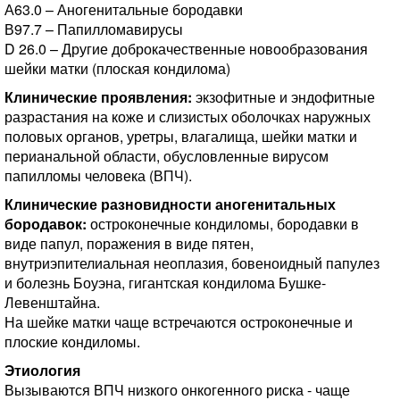
А63.0 – Аногенитальные бородавки
В97.7 – Папилломавирусы
D 26.0 – Другие доброкачественные новообразования
шейки матки (плоская кондилома)
Клинические проявления:
экзофитные и эндофитные
разрастания на коже и слизистых оболочках наружных
половых органов, уретры, влагалища, шейки матки и
перианальной области, обусловленные вирусом
папилломы человека (ВПЧ).
Клинические разновидности аногенитальных
бородавок:
остроконечные кондиломы, бородавки в
виде папул, поражения в виде пятен,
внутриэпителиальная неоплазия, бовеноидный папулез
и болезнь Боуэна, гигантская кондилома Бушке-
Левенштайна.
На шейке матки чаще встречаются остроконечные и
плоские кондиломы.
Этиология
Вызываются ВПЧ низкого онкогенного риска - чаще