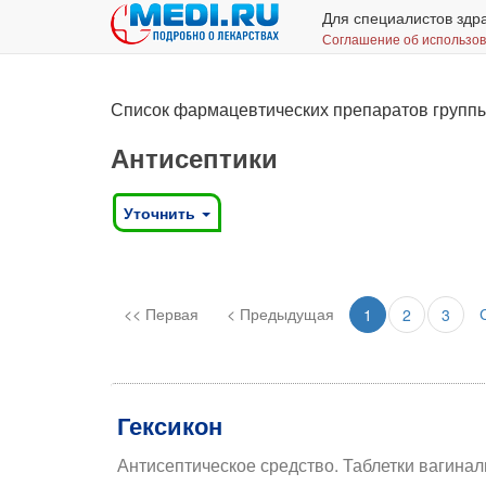
Для специалистов здр
Соглашение об использо
Список фармацевтических препаратов группы
Антисептики
Уточнить
<< Первая
< Предыдущая
1
2
3
Гексикон
Антисептическое средство. Таблетки вагина