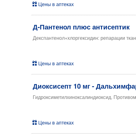
Цены в аптеках
Д-Пантенол плюс антисептик
Декспантенол+хлоргексидин: репарации ткан
Цены в аптеках
Диоксисепт 10 мг - Дальхимф
Гидроксиметилхиноксалиндиоксид. Противо
Цены в аптеках