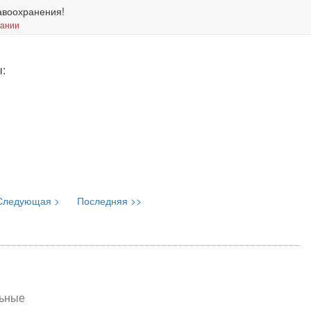
авоохранения!
вании
:
Следующая >
Последняя >>
льные