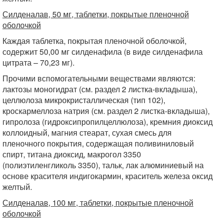
Силденалав, 50 мг, таблетки, покрытые пленочной
оболочкой
Каждая таблетка, покрытая пленочной оболочкой,
содержит 50,00 мг силденафила (в виде силденафила
цитрата – 70,23 мг).
Прочими вспомогательными веществами являются:
лактозы моногидрат (см. раздел 2 листка-вкладыша),
целлюлоза микрокристаллическая (тип 102),
кроскармеллоза натрия (см. раздел 2 листка-вкладыша),
гипролоза (гидроксипропилцеллюлоза), кремния диоксид
коллоидный, магния стеарат, сухая смесь для
пленочного покрытия, содержащая поливиниловый
спирт, титана диоксид, макрогол 3350
(полиэтиленгликоль 3350), тальк, лак алюминиевый на
основе красителя индигокармин, краситель железа оксид
желтый.
Силденалав, 100 мг, таблетки, покрытые пленочной
оболочкой