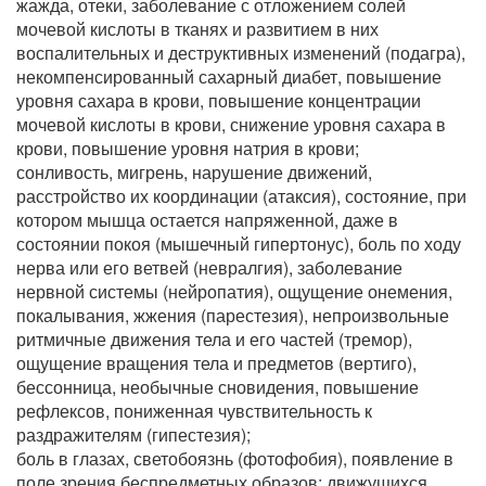
жажда, отеки, заболевание с отложением солей
мочевой кислоты в тканях и развитием в них
воспалительных и деструктивных изменений (подагра),
некомпенсированный сахарный диабет, повышение
уровня сахара в крови, повышение концентрации
мочевой кислоты в крови, снижение уровня сахара в
крови, повышение уровня натрия в крови;
сонливость, мигрень, нарушение движений,
расстройство их координации (атаксия), состояние, при
котором мышца остается напряженной, даже в
состоянии покоя (мышечный гипертонус), боль по ходу
нерва или его ветвей (невралгия), заболевание
нервной системы (нейропатия), ощущение онемения,
покалывания, жжения (парестезия), непроизвольные
ритмичные движения тела и его частей (тремор),
ощущение вращения тела и предметов (вертиго),
бессонница, необычные сновидения, повышение
рефлексов, пониженная чувствительность к
раздражителям (гипестезия);
боль в глазах, светобоязнь (фотофобия), появление в
поле зрения беспредметных образов: движущихся