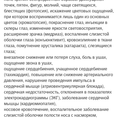
точек, пятен, фигур, молний, чаще светящихся,
блестящих (фотопсия), искажение цветовых ощущений,
при котором воспринимается лишь один из основных
цветов (хроматопсия), покраснение глаз, инъекции в
склеры глаз, изменение яркости световосприятия,
расширение зрачка (мидриаз), воспаление слизистой
оболочки глаза (конъюнктивит), кровоизлияние в ткани
глаза, помутнение хрусталика (катаракта), слезящиеся
глаза;
внезапное снижение или потеря слуха, боль в ушах,
ощущение звона в ушах,
ощущение сердцебиения, учащенное сердцебиение
(тахикардия), повышение или снижение артериального
давления, нарушение проведения импульса в
сердечной мышце (атриовентрикулярная блокада),
сердечная недостаточность, отклонения в показателях
электрокардиограммы (ЭКГ), заболевание сердечной
мышцы (кардиомиопатия),
носовое кровотечение, воспалительное заболевание
слизистой оболочки полости носа с насморком,