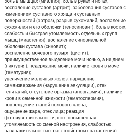
боль в мышцах (миалгия), боль в руках и ногах,
воспаление суставов (артрит), заболевания суставов с
изменением суставного хряща и суставных
поверхностей (артроз), разрыв сухожилий, воспаление
сухожилия и его оболочки (теносиновит), боль в костях,
слабость и быстрая утомляемость отдельных групп
мышц (миастения), воспаление синовиальной
оболочки сустава (синовит);
воспаление мочевого пузыря (цистит),
преимущественное выделение мочи ночью, а не днем
(никтурия), недержание мочи, наличие крови в моче
(гематурия);
увеличение молочных желез, нарушение
семяизвержения (нарушение эякуляции), отек
гениталий, отсутствие оргазма (аноргазмия), наличие
крови в семенной жидкости (гематоспермия),
повреждение тканей полового члена;
ощущение жара, отек лица; реакция
фоточувствительности, шок, повышенная
утомляемость со сменой настроения, слабостью,
раздражительностью, расстройством сна (астения),