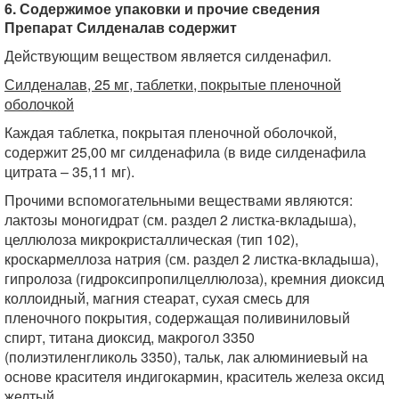
6. Содержимое упаковки и прочие сведения
Препарат Силденалав содержит
Действующим веществом является силденафил.
Силденалав, 25 мг, таблетки, покрытые пленочной
оболочкой
Каждая таблетка, покрытая пленочной оболочкой,
содержит 25,00 мг силденафила (в виде силденафила
цитрата – 35,11 мг).
Прочими вспомогательными веществами являются:
лактозы моногидрат (см. раздел 2 листка-вкладыша),
целлюлоза микрокристаллическая (тип 102),
кроскармеллоза натрия (см. раздел 2 листка-вкладыша),
гипролоза (гидроксипропилцеллюлоза), кремния диоксид
коллоидный, магния стеарат, сухая смесь для
пленочного покрытия, содержащая поливиниловый
спирт, титана диоксид, макрогол 3350
(полиэтиленгликоль 3350), тальк, лак алюминиевый на
основе красителя индигокармин, краситель железа оксид
желтый.