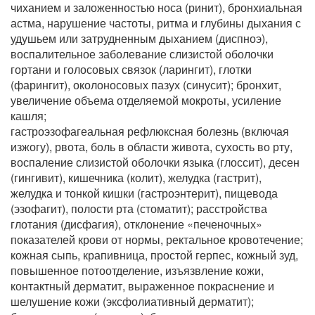
чиханием и заложенностью носа (ринит), бронхиальная
астма, нарушение частоты, ритма и глубины дыхания с
удушьем или затрудненным дыханием (диспноэ),
воспалительное заболевание слизистой оболочки
гортани и голосовых связок (ларингит), глотки
(фарингит), околоносовых пазух (синусит); бронхит,
увеличение объема отделяемой мокроты, усиление
кашля;
гастроэзофагеальная рефлюксная болезнь (включая
изжогу), рвота, боль в области живота, сухость во рту,
воспаление слизистой оболочки языка (глоссит), десен
(гингивит), кишечника (колит), желудка (гастрит),
желудка и тонкой кишки (гастроэнтерит), пищевода
(эзофагит), полости рта (стоматит); расстройства
глотания (дисфагия), отклонение «печеночных»
показателей крови от нормы, ректальное кровотечение;
кожная сыпь, крапивница, простой герпес, кожный зуд,
повышенное потоотделение, изъязвление кожи,
контактный дерматит, выраженное покраснение и
шелушение кожи (эксфолиативный дерматит);