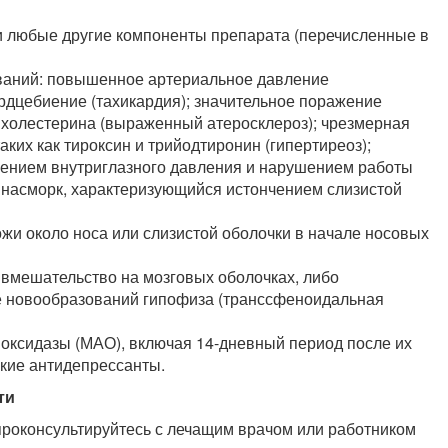
ли любые другие компоненты препарата (перечисленные в
еваний: повышенное артериальное давление
рдцебиение (тахикардия); значительное поражение
 холестерина (выраженный атеросклероз); чрезмерная
ких как тироксин и трийодтиронин (гипертиреоз);
шением внутриглазного давления и нарушением работы
й насморк, характеризующийся истончением слизистой
жи около носа или слизистой оболочки в начале носовых
 вмешательство на мозговых оболочках, либо
е новообразований гипофиза (транссфеноидальная
оксидазы (МАО), включая 14-дневный период после их
ские антидепрессанты.
ти
роконсультируйтесь с лечащим врачом или работником