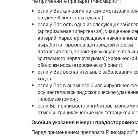
Не применяйте препарат Риномарис
:
если у Вас аллергия на ксилометазолин и
разделе 6 листка-вкладыша);
если у Вас есть одно из следующих забол
(артериальная гипертензия), учащенное се
артерий, характеризующееся накоплением
выработка гормонов щитовидной железы, та
патология глаз, характеризующаяся повы
зрительного нерва (глаукома); хронически
оболочки носа (атрофический ринит);
если у Вас воспалительные заболевания ко
ходов;
если у Вас в анамнезе было хирургическое
осуществлялась эндоскопическое удалени
гипофизэктомия);
если Вы принимаете ингибиторы моноамин
отмены, трициклические или тетрацикличе
Особые указания и меры предосторожнос
®
Перед применением препарата Риномарис
п