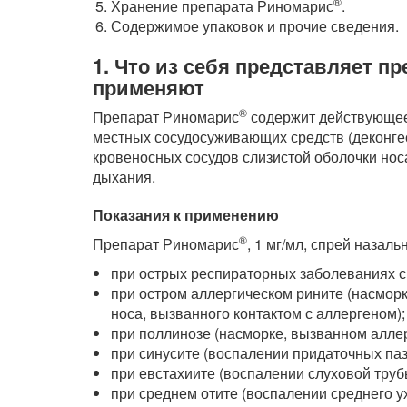
®
Хранение препарата Риномарис
.
Содержимое упаковок и прочие сведения.
1. Что из себя представляет п
применяют
®
Препарат Риномарис
содержит действующее 
местных сосудосуживающих средств (деконге
кровеносных сосудов слизистой оболочки нос
дыхания.
Показания к применению
®
Препарат Риномарис
, 1 мг/мл, спрей назал
при острых респираторных заболеваниях с
при остром аллергическом рините (насмор
носа, вызванного контактом с аллергеном);
при поллинозе (насморке, вызванном аллер
при синусите (воспалении придаточных паз
при евстахиите (воспалении слуховой труб
при среднем отите (воспалении среднего у