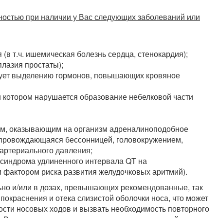
ностью при наличии у Вас следующих заболеваний или
(в т.ч. ишемическая болезнь сердца, стенокардия);
лазия простаты);
твует выделению гормонов, повышающих кровяное
 котором нарушается образование небелковой части
ам, оказывающим на организм адреналиноподобное
опровождающаяся бессонницей, головокружением,
артериального давления;
 синдрома удлиненного интервала QT на
 фактором риска развития желудочковых аритмий).
но и/или в дозах, превышающих рекомендованные, так
покраснения и отека слизистой оболочки носа, что может
сти носовых ходов и вызвать необходимость повторного