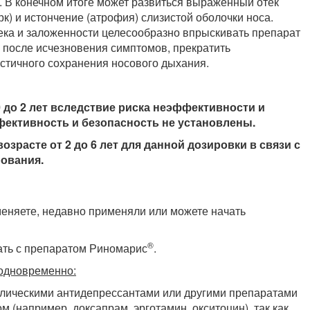
 В конечном итоге может развиться выраженный отек
к) и истончение (атрофия) слизистой оболочки носа.
ека и заложенности целесообразно впрыскивать препарат
, после исчезновения симптомов, прекратить
астичного сохранения носового дыхания.
0 до 2 лет вследствие риска неэффективности и
фективность и безопасность не установлены.
озрасте от 2 до 6 лет для данной дозировки в связи с
ования.
меняете, недавно применяли или можете начать
®
ать с препаратом Риномарис
.
 одновременно:
клическими антидепрессантами или другими препаратами
(например, доксапрам, эрготамин, окситоцин), так как