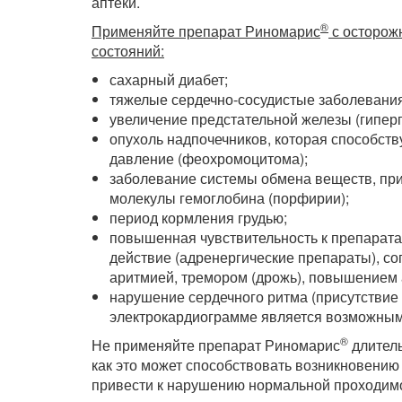
аптеки.
®
Применяйте препарат Риномарис
с осторож
состояний:
сахарный диабет;
тяжелые сердечно-сосудистые заболевания 
увеличение предстательной железы (гиперп
опухоль надпочечников, которая способс
давление (феохромоцитома);
заболевание системы обмена веществ, при
молекулы гемоглобина (порфирии);
период кормления грудью;
повышенная чувствительность к препарат
действие (адренергические препараты), с
аритмией, тремором (дрожь), повышением 
нарушение сердечного ритма (присутствие
электрокардиограмме является возможным
®
Не применяйте препарат Риномарис
длитель
как это может способствовать возникновению 
привести к нарушению нормальной проходимо