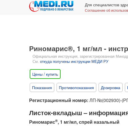
Для специалистов здр
Соглашение об использо
Риномарис®, 1 мг/мл - инс
Официальная инструкция, зарегистрированная Минздрав
См.
откуда получены инструкции МЕДИ РУ
Цены / купить
Показания
Противопоказания
Дозировка
Регистрационный номер:
ЛП-№(002930)-(РГ
Листок-вкладыш – информация
®
Риномарис
, 1 мг/мл, спрей назальный