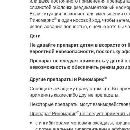
или даже постоянного применения препарата.
слизистой оболочки (медикаментозный насмор
Если ситуация позволяет, для уменьшения от
®
Риномарис
в один носовой ход, чтобы затем
использование полностью, с целью хотя бы ч
Дети
Не давайте препарат детям в возрасте от 
вероятной небезопасности, поскольку эф
Препарат не следует применять у детей в в
невозможностью обеспечить режим дозир
®
Другие препараты и Риномарис
Сообщите лечащему врачу о том, что Вы при
применять какие-либо другие препараты.
Некоторые препараты могут взаимодействов
®
Препарат Риномарис
не следует применять
с ингибиторами моноаминоксидазы, трици
с потенциальным гипертензивным эффектом 