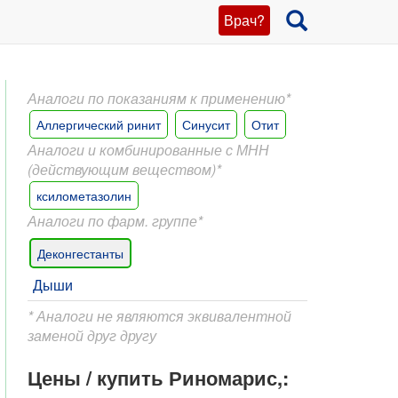
Врач?
Аналоги по показаниям к применению*
Аллергический ринит
Синусит
Отит
Аналоги и комбинированные с МНН
(действующим веществом)*
ксилометазолин
Аналоги по фарм. группе*
Деконгестанты
Дыши
* Аналоги не являются эквивалентной
заменой друг другу
Цены / купить Риномарис,: