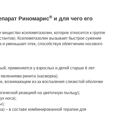
®
репарат Риномарис
и для чего его
вещество ксилометазолин, которое относится к группе
стантов). Ксилометазолин вызывает быстрое сужение
а и уменьшает отек, способствуя облегчению носового
ьный, применяется у взрослых и детей старше 6 лет:
 явлениями ринита (насморка);
ке, возникающем из-за воспаления слизистой оболочки
гической реакцией на цветочную пыльцу);
ух носа);
ы);
ха) – в составе комбинированной терапии для