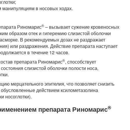
глотки;
м манипуляциям в носовых ходах.
®
епарата Риномарис
– вызывает сужение кровеносных
аким образом отек и гиперемию слизистой оболочки
насморке. В рекомендуемых дозах не раздражает
ния) или раздражения. Действие препарата наступает
одолжается в течение 12 часов.
®
состав препарата Риномарис
, способствует
состояния слизистой оболочки полости носа,
тки.
ию мерцательного эпителия, что позволяет снизить
 обусловленные действием ксилометазолина
и носоглотки).
®
 применением препарата Риномарис