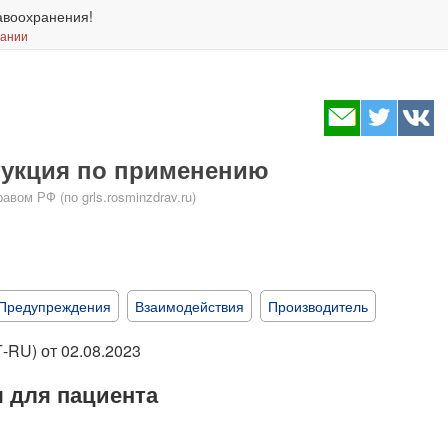
авоохранения!
вании
трукция по применению
ом РФ (по grls.rosminzdrav.ru)
Предупреждения
Взаимодействия
Производитель
-RU) от 02.08.2023
 для пациента