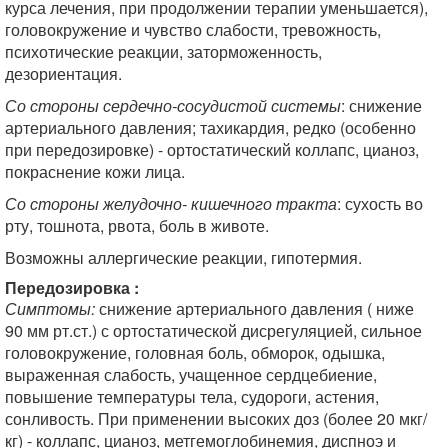
курса лечения, при продолжении терапии уменьшается),
головокружение и чувство слабости, тревожность,
психотические реакции, заторможенность,
дезориентация.
Со стороны сердечно-сосудистой системы
: снижение
артериального давления; тахикардия, редко (особенно
при передозировке) - ортостатический коллапс, цианоз,
покраснение кожи лица.
Со стороны желудочно- кишечного тракта
: сухость во
рту, тошнота, рвота, боль в животе.
Возможны аллергические реакции, гипотермия.
Передозировка :
Симптомы:
снижение артериального давления ( ниже
90 мм рт.ст.) с ортостатической дисрегуляцией, сильное
головокружение, головная боль, обморок, одышка,
выраженная слабость, учащенное сердцебиение,
повышение температуры тела, судороги, астения,
сонливость. При применении высоких доз (более 20 мкг/
кг) - коллапс, цианоз, метгемоглобинемия, диспноэ и