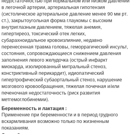
недостаточностью при нормальном или низком давлении
в легочной артерии, артериальная гипотензия
(систолическое артериальное давление менее 90 мм рт.
ст.), закрытоугольная форма глаукомы с высоким
внутриглазным давлением, тяжелая анемия,
гипертиреоз, токсический отек легких,
субарахноидальное кровоизлияние, недавно
перенесенная травма головы, геморрагический инсульт,
состояния, сопровождающиеся снижением давления
заполнения левого желудочка (острый инфаркт
миокарда, изолированный митральный стеноз,
констриктивный перикардит), идиопатический
гипертрофический субаортальный стеноз, нарушение
мозгового кровообращения, тяжелая почечная и/или
печеночная недостаточность (риск развития
метгемоглобинемии).
Беременность и лактация :
Применение при беременности и в период грудного
вскармливания возможно только по жизненным
показаниям.