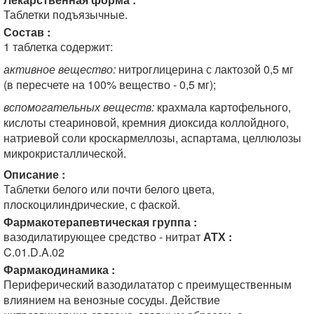
Таблетки подъязычные.
Состав :
1 таблетка содержит:
активное вещество:
нитроглицерина с лактозой 0,5 мг
(в пересчете на 100% вещество - 0,5 мг);
вспомогательных веществ:
крахмала картофельного,
кислоты стеариновой, кремния диоксида коллойдного,
натриевой соли кроскармеллозы, аспартама, целлюлозы
микрокристаллической.
Описание :
Таблетки белого или почти белого цвета,
плоскоцилиндрические, с фаской.
Фармакотерапевтическая группа :
вазодилатирующее средство - нитрат
АТХ :
C.01.D.A.02
Фармакодинамика :
Периферический вазодилататор с преимущественным
влиянием на венозные сосуды. Действие