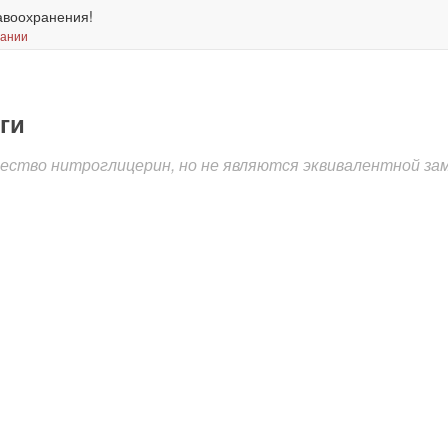
авоохранения!
вании
ги
ство нитроглицерин, но не являются эквивалентной зам