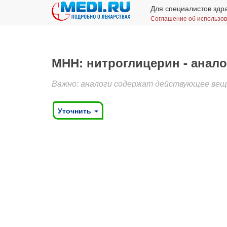
Для специалистов здр
Соглашение об использо
МНН: нитроглицерин - анало
Важно: аналоги содержат действующее веще
Уточнить