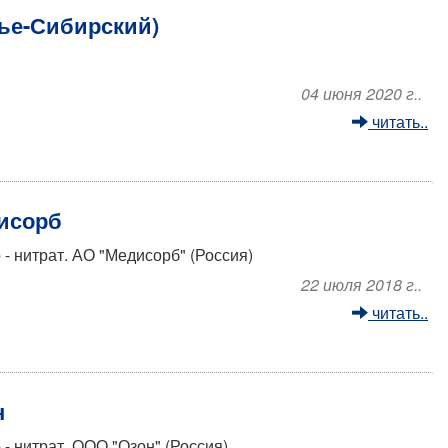
лье-Сибирский)
04 июня 2020 г..
читать..
дисорб
- нитрат. АО "Медисорб" (Россия)
22 июля 2018 г..
читать..
н
 нитрат. ООО "Озон" (Россия)