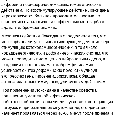
эйфории и периферическим симпатомиметическим
действием. Психостимулирующее действие Локсидана
характеризуется большей продолжительностью по
сравнению с аналогичными эффектами мезокарба и
адамантилбромфениламина.
Механизм действия Локсидана определяется тем, что
мезокарб реализует психоактивирующее действие через
стимуляцию катехоламинергических, в том числе
норадренергических и дофаминергических систем, что
может приводить к истощению нейрональных депо, а
входящий в состав адамантилбромфениламин
усиливает синтез дофамина de novo, стимулируя
экспрессию гена тирозингидроксилазы, обладает
антиоксидантным, иммуномодулирующим действием.
При применении Локсидана в качестве средства
повышения умственной и физической
работоспособности, в том числе в условиях истощающих
нагрузок и при развившемся утомлении, его действие
начинает проявляться через 40-60 минут после приема и