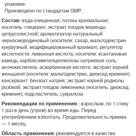
упаковке.
Произведено по стандартам
GMP
.
Состав:
вода очищенная; патока крахмальная;
носитель: глицерин; экстракт плодов моринды
цитрусолистной; ароматизатор натуральный
черносмородиновый (носители: сахар, мальтодекстрин
кукурузный, модифицированный крахмал); регулятор
кислотности: лимонная кислота; носители: ксантановая
камедь, карбоксиметилцеллюлозы натриевая соль;
антиокислитель: аскорбиновая кислота; экстракт корней
женьшеня (носители: мальтодекстрин, диоксид кремния);
консервант: бензоат натрия; экстракт корней родиолы
розовой, экстракт плодов лимонника (носитель: диоксид
кремния); подсластитель: сукралоза.
Рекомендации по применению
: взрослым, по 1 стику
1 раз в день (утром) во время еды. Перед
употреблением взболтать. Продолжительность приема
— 1 месяц.
Область применения:
рекомендуется в качестве