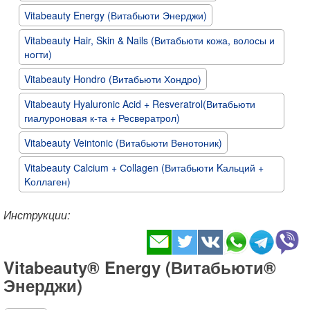
Vitabeauty Energy (Витабьюти Энерджи)
Vitabeauty Hair, Skin & Nails (Витабьюти кожа, волосы и
ногти)
Vitabeauty Hondro (Витабьюти Хондро)
Vitabeauty Hyaluronic Acid + Resveratrol(Витабьюти
гиалуроновая к-та + Ресвератрол)
Vitabeauty Veintonic (Витабьюти Венотоник)
Vitabeauty Сalcium + Сollagen (Витабьюти Kальций +
Kоллаген)
Инструкции:
Vitabeauty® Energy (Витабьюти®
Энерджи)