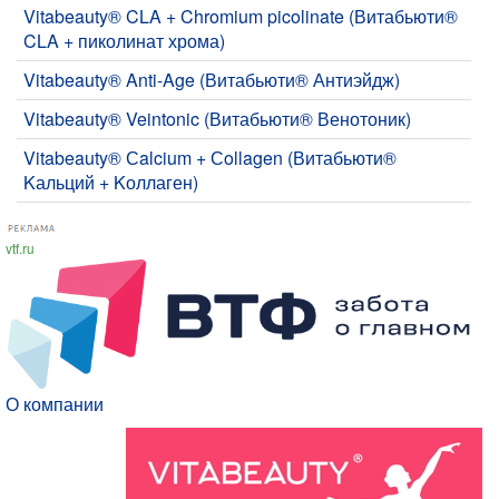
Vitabeauty® CLA + Chromium picolinate (Витабьюти®
CLA + пиколинат хрома)
Vitabeauty® Anti-Age (Витабьюти® Антиэйдж)
Vitabeauty® Veintonic (Витабьюти® Венотоник)
Vitabeauty® Сalcium + Сollagen (Витабьюти®
Kальций + Kоллаген)
vtf.ru
О компании