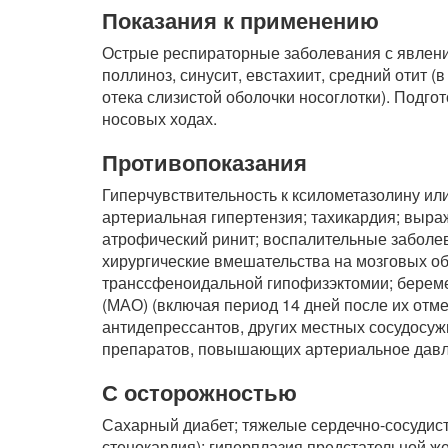
Показания к применению
Острые респираторные заболевания с явления
поллиноз, синусит, евстахиит, средний отит 
отека слизистой оболочки носоглотки). Подго
носовых ходах.
Противопоказания
Гиперчувствительность к ксилометазолину ил
артериальная гипертензия; тахикардия; выра
атрофический ринит; воспалительные заболев
хирургические вмешательства на мозговых об
транссфеноидальной гипофизэктомии; берем
(МАО) (включая период 14 дней после их отме
антидепрессантов, других местных сосудосужи
препаратов, повышающих артериальное давлен
С осторожностью
Сахарный диабет; тяжелые сердечно-сосудист
стенокардия); гиперплазия предстательной ж