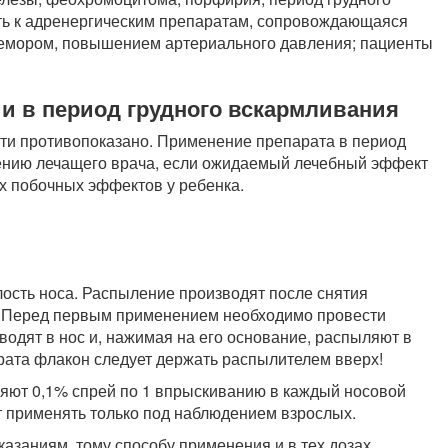
ть к адренергическим препаратам, сопровождающаяся
ремором, повышением артериального давления; пациенты
и в период грудного вскармливания
ти противопоказано. Применение препарата в период
ению лечащего врача, если ожидаемый лечебный эффект
х побочных эффектов у ребенка.
ость носа. Распыление производят после снятия
. Перед первым применением необходимо провести
водят в нос и, нажимая на его основание, распыляют в
рата флакон следует держать распылителем вверх!
ют 0,1% спрей по 1 впрыскиванию в каждый носовой
ует применять только под наблюдением взрослых.
азаниям, тому способу применения и в тех дозах,