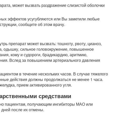
арата, может вызвать раздражение слизистой оболочки
чных эффектов усугубляются или Вы заметили любые
струкции, сообщите об этом врачу.
трь препарат может вызвать: тошноту, рвоту, цианоз,
ла, одышку, сильное головокружение, повышенное
ания, кому и судороги, брадикардию, аритмию,
ения. Вслед за повышением артериального давления
ациентом в течение нескольких часов. В случае тяжелого
нные действия должны продолжаться не менее 1 часа.
елудка, прием активированного угля.
карственными средствами
но пациентам, получающим ингибиторы МАО или
 дней после их отмены.