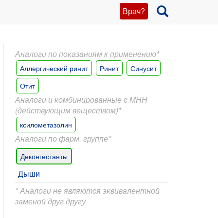
Врач?
Аналоги по показаниям к применению*
Аллергический ринит
Ринит
Синусит
Отит
Аналоги и комбинированные с МНН
(действующим веществом)*
ксилометазолин
Аналоги по фарм. группе*
Деконгестанты
Дыши
* Аналоги не являются эквивалентной
заменой друг другу