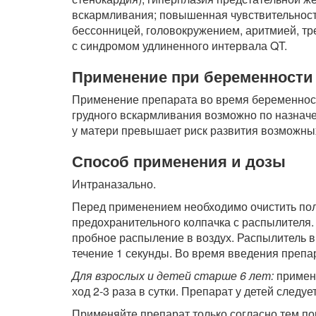
вскармливания; повышенная чувствительнос
бессонницей, головокружением, аритмией, т
с синдромом удлиненного интервала QT.
Применение при беременности 
Применение препарата во время беременнос
грудного вскармливания возможно по назнач
у матери превышает риск развития возможны
Способ применения и дозы
Интраназально.
Перед применением необходимо очистить пол
предохранительного колпачка с распылителя
пробное распыление в воздух. Распылитель в
течение 1 секунды. Во время введения препа
Для взрослых и детей старше 6 лет:
применя
ход 2-3 раза в сутки. Препарат у детей след
Применяйте препарат только согласно тем пок