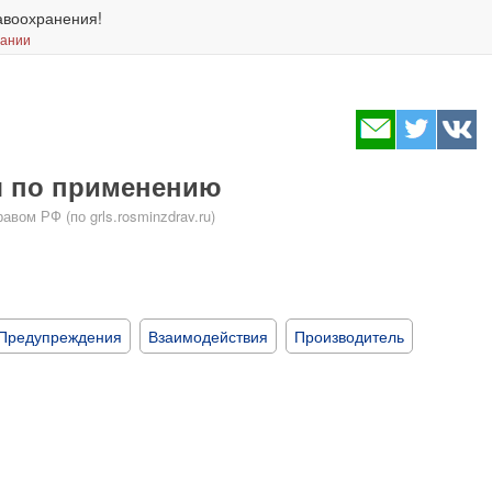
авоохранения!
вании
я по применению
ом РФ (по grls.rosminzdrav.ru)
Предупреждения
Взаимодействия
Производитель