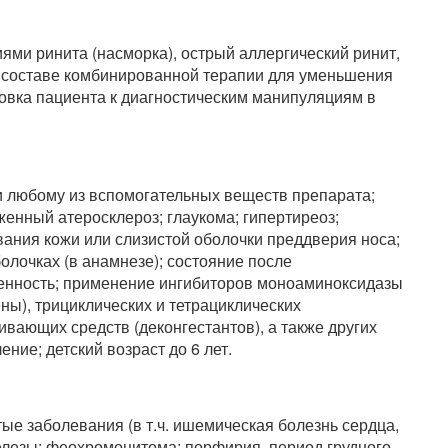
ми ринита (насморка), острый аллергический ринит,
(в составе комбинированной терапии для уменьшения
товка пациента к диагностическим манипуляциям в
и любому из вспомогательных веществ препарата;
женный атеросклероз; глаукома; гипертиреоз;
ания кожи или слизистой оболочки преддверия носа;
олочках (в анамнезе); состояние после
енность; применение ингибиторов моноаминоксидазы
ны), трициклических и тетрациклических
вающих средств (деконгестантов), а также других
ие; детский возраст до 6 лет.
ые заболевания (в т.ч. ишемическая болезнь сердца,
елезы; феохромоцитома; порфирия, период грудного