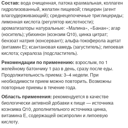
Состав:
вода очищенная, патока крахмальная, коллаген
гидролизованный, желатин пищевой; глицерин (агент
влагоудерживающий); среднецепочечные триглицериды;
лимонная кислота (регулятор кислотности);
ароматизаторы натуральные: «Малина», «Банан»; агар
(носитель); убихинон (коэнзим Q10), цинка цитрат;
бензоат натрия (консервант); альфа-токоферола ацетат
(витамин Е); ксантановая камедь (загуститель); липоевая
кислота; сукралоза (подсластитель).
Рекомендации по применению:
взрослым, по 1
желейному батончику 1 раз в день, сразу после еды.
Продолжительность приема: 3–4 недели. При
необходимости прием можно повторить. Возможны
повторные приемы в течение года.
Область применения:
рекомендуется в качестве
биологически активной добавки к пище — источника
коэнзима Q10, дополнительного источника цинка,
витамина Е, содержащей оксипролин и липоевую
кислоту.