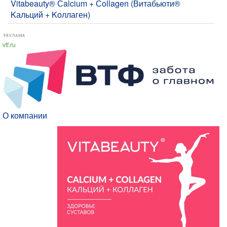
Vitabeauty® Сalcium + Сollagen (Витабьюти®
Kальций + Kоллаген)
vtf.ru
О компании