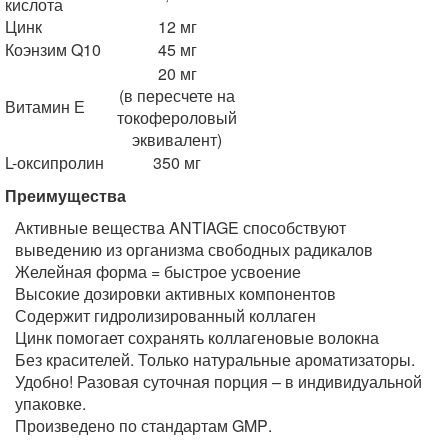
кислота
Цинк
12 мг
Коэнзим Q10
45 мг
20 мг
(в пересчете на
Витамин Е
токофероловый
эквивалент)
L-оксипролин
350 мг
Преимущества
Активные вещества ANTIAGE способствуют
выведению из организма свободных радикалов
Желейная форма = быстрое усвоение
Высокие дозировки активных компонентов
Содержит гидролизированный коллаген
Цинк помогает сохранять коллагеновые волокна
Без красителей. Только натуральные ароматизаторы.
Удобно! Разовая суточная порция – в индивидуальной
упаковке.
Произведено по стандартам
GMP
.