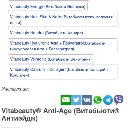
Vitabeauty Energy (Витабьюти Энерджи)
Vitabeauty Hair, Skin & Nails (Витабьюти кожа, волосы и
ногти)
Vitabeauty Hondro (Витабьюти Хондро)
Vitabeauty Hyaluronic Acid + Resveratrol(Витабьюти
гиалуроновая к-та + Ресвератрол)
Vitabeauty Veintonic (Витабьюти Венотоник)
Vitabeauty Сalcium + Сollagen (Витабьюти Kальций +
Kоллаген)
Инструкции:
Vitabeauty® Anti-Age (Витабьюти®
Антиэйдж)