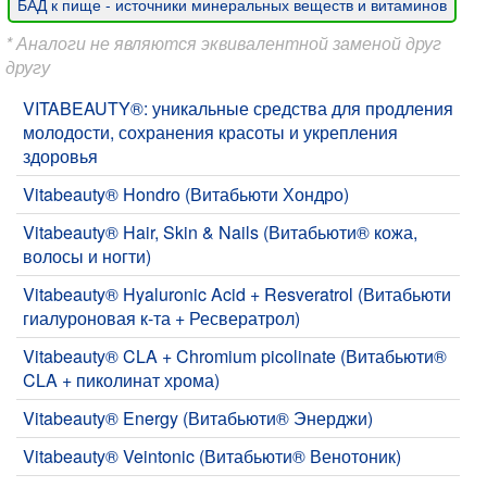
БАД к пище - источники минеральных веществ и витаминов
* Аналоги не являются эквивалентной заменой друг
другу
VITABEAUTY®: уникальные средства для продления
молодости, сохранения красоты и укрепления
здоровья
Vitabeauty® Hondro (Витабьюти Хондро)
Vitabeauty® Hair, Skin & Nails (Витабьюти® кожа,
волосы и ногти)
Vitabeauty® Hyaluronic Acid + Resveratrol (Витабьюти
гиалуроновая к-та + Ресвератрол)
Vitabeauty® CLA + Chromium picolinate (Витабьюти®
CLA + пиколинат хрома)
Vitabeauty® Energy (Витабьюти® Энерджи)
Vitabeauty® Veintonic (Витабьюти® Венотоник)